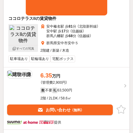
ココロテラスIIの賃貸物件
安中榛名駅 歩
81
分 （北陸新幹線）
安中駅 歩
17
分 （信越線）
群馬八幡駅 歩
68
分 （信越線）
群馬県安中市安中５
すべての写真
2階建 / 新築 / 木造
駐車場あり
駐輪場あり
宅配ボックス
6.35
万円
（管理費2,900円）
不要
63,500円
敷
礼
2階 / 2LDK / 58.6㎡
お問い合わせ
（無料）
提供