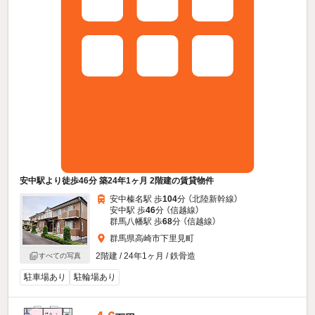
安中駅より徒歩46分 築24年1ヶ月 2階建の賃貸物件
安中榛名駅 歩
104
分 （北陸新幹線）
安中駅 歩
46
分 （信越線）
群馬八幡駅 歩
68
分 （信越線）
群馬県高崎市下里見町
2階建 / 24年1ヶ月 / 鉄骨造
すべての写真
駐車場あり
駐輪場あり