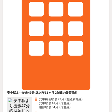
安中駅より徒歩47分 築14年11ヶ月 2階建の賃貸物件
安中榛名駅 歩
93
分 （北陸新幹線）
安中駅 歩
47
分 （信越線）
磯部駅 歩
54
分 （信越線）