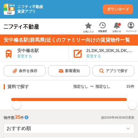
ニフティ不動産
ダウンロード
賃貸アプリ
お知らせ
閲覧履歴
マイページ
お気に入り
安中榛名駅(群馬県)近くのファミリー向けの賃貸物件一覧
安中榛名駅
2LDK,3K,3DK,3LDK,4K
変更する
変更する
条件を保存
新着通知
アプリで探す
賃料で探す
指定なし
〜
指定なし
35
件
指定した賃料で絞り込む
35
物件数
件
2026年08月08日
更新