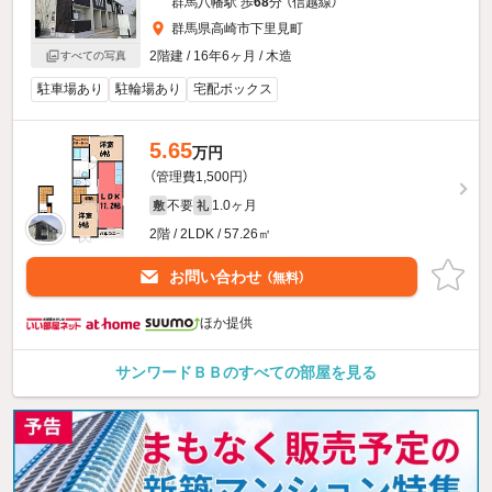
群馬八幡駅 歩
68
分 （信越線）
群馬県高崎市下里見町
2階建 / 16年6ヶ月 / 木造
すべての写真
駐車場あり
駐輪場あり
宅配ボックス
5.65
万円
（管理費1,500円）
不要
1.0ヶ月
敷
礼
2階 / 2LDK / 57.26㎡
お問い合わせ
（無料）
ほか提供
サンワードＢＢのすべての部屋を見る