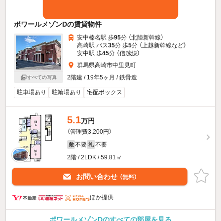
ポワールメゾンDの賃貸物件
安中榛名駅 歩
95
分 （北陸新幹線）
高崎駅 バス
35
分 歩
5
分 （上越新幹線
など
）
安中駅 歩
45
分 （信越線）
群馬県高崎市中里見町
2階建 / 19年5ヶ月 / 鉄骨造
すべての写真
駐車場あり
駐輪場あり
宅配ボックス
5.1
万円
（管理費3,200円）
不要
不要
敷
礼
2階 / 2LDK / 59.81㎡
お問い合わせ
（無料）
ほか提供
ポワールメゾンDのすべての部屋を見る