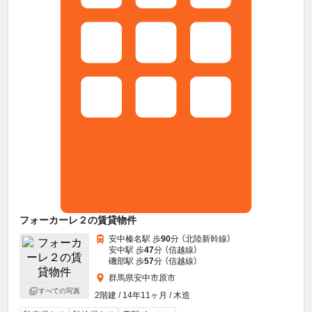
フォーカーレ２の賃貸物件
安中榛名駅 歩
90
分 （北陸新幹線）
安中駅 歩
47
分 （信越線）
磯部駅 歩
57
分 （信越線）
群馬県安中市原市
すべての写真
2階建 / 14年11ヶ月 / 木造