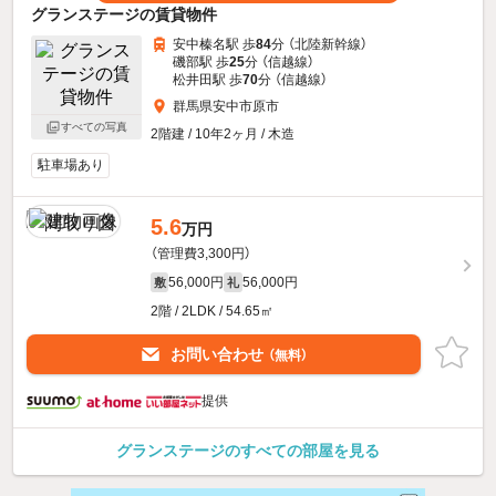
グランステージの賃貸物件
安中榛名駅 歩
84
分 （北陸新幹線）
磯部駅 歩
25
分 （信越線）
松井田駅 歩
70
分 （信越線）
群馬県安中市原市
すべての写真
2階建 / 10年2ヶ月 / 木造
駐車場あり
5.6
万円
（管理費3,300円）
56,000円
56,000円
敷
礼
2階 / 2LDK / 54.65㎡
お問い合わせ
（無料）
提供
グランステージのすべての部屋を見る