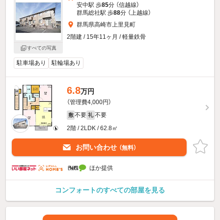
安中駅 歩
85
分 （信越線）
群馬総社駅 歩
88
分 （上越線）
群馬県高崎市上里見町
2階建 / 15年11ヶ月 / 軽量鉄骨
すべての写真
駐車場あり
駐輪場あり
6.8
万円
（管理費4,000円）
不要
不要
敷
礼
2階 / 2LDK / 62.8㎡
お問い合わせ
（無料）
ほか提供
コンフォートのすべての部屋を見る