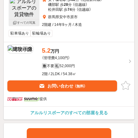
磯部駅 歩
28
分 （信越線）
松井田駅 歩
74
分 （信越線）
群馬県安中市原市
すべての写真
2階建 / 14年9ヶ月 / 木造
駐車場あり
駐輪場あり
5.2
万円
（管理費4,100円）
不要
52,000円
敷
礼
2階 / 2LDK / 54.38㎡
お問い合わせ
（無料）
提供
アルルリスボーアのすべての部屋を見る