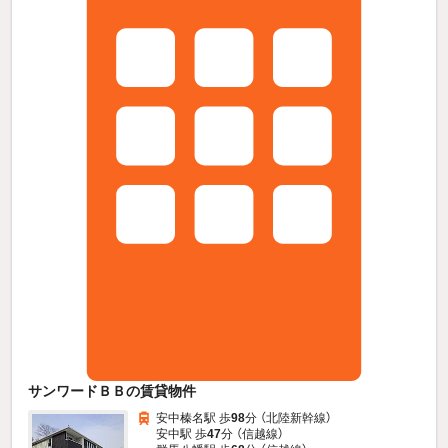
サンワードＢＢの賃貸物件
安中榛名駅 歩
98
分 （北陸新幹線）
安中駅 歩
47
分 （信越線）