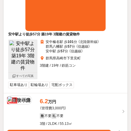
安中駅より徒歩57分 築19年 3階建の賃貸物件
安中榛名駅 歩
101
分 （北陸新幹線）
群馬八幡駅 歩
57
分 （信越線）
安中駅 歩
57
分 （信越線）
群馬県高崎市下里見町
3階建 / 19年 / 鉄筋コン
すべての写真
駐車場あり
駐輪場あり
宅配ボックス
6.2
新着
万円
（管理費3,000円）
不要
不要
敷
礼
3階 / 2LDK / 55.13㎡