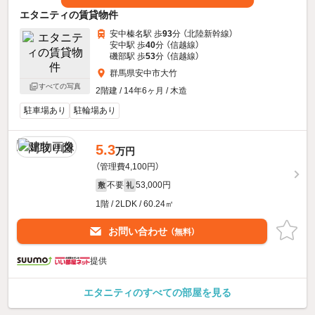
エタニティの賃貸物件
安中榛名駅 歩
93
分 （北陸新幹線）
安中駅 歩
40
分 （信越線）
磯部駅 歩
53
分 （信越線）
群馬県安中市大竹
すべての写真
2階建 / 14年6ヶ月 / 木造
駐車場あり
駐輪場あり
5.3
万円
（管理費4,100円）
不要
53,000円
敷
礼
1階 / 2LDK / 60.24㎡
お問い合わせ
（無料）
提供
エタニティのすべての部屋を見る