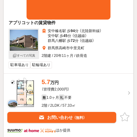
アプリコットの賃貸物件
安中榛名駅 歩
94
分 （北陸新幹線）
安中駅 歩
45
分 （信越線）
群馬八幡駅 歩
72
分 （信越線）
群馬県高崎市中里見町
2階建 / 20年11ヶ月 / 鉄骨造
すべての写真
駐車場あり
駐輪場あり
5.7
万円
（管理費2,000円）
1.0ヶ月
不要
敷
礼
2階 / 2LDK / 57.33㎡
お問い合わせ
（無料）
ほか提供