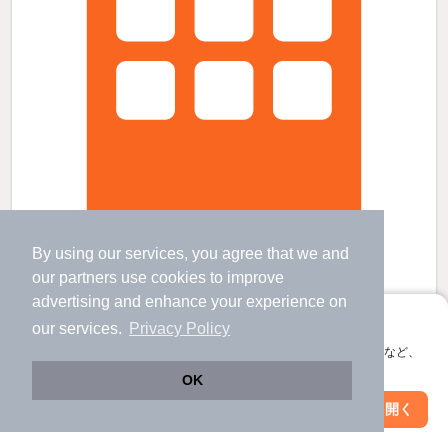
By using our services, you agree that we and
ヒルズSRの賃貸物件
our
partners
use cookies to improve
安中榛名駅 歩
101
分 （北陸新幹線）
advertising and enhance your experience on
群馬八幡駅 歩
55
分 （信越線）
アプリに切り替えて、サクサクお部屋探し
安中駅 歩
56
分 （信越線）
our services.
Privacy Policy
群馬県高崎市下里見町
会員登録なしですぐ使える。マップ検索やお気に入り保存など、
アプリ限定の便利な機能が使えます！
3階建 / 19年5ヶ月 / 鉄筋コンクリート
OK
すべての写真
Web版で続行
アプリを開く
駅・沿線を変更
絞り込み条件を変更
駐車場あり
駐輪場あり
宅配ボックス