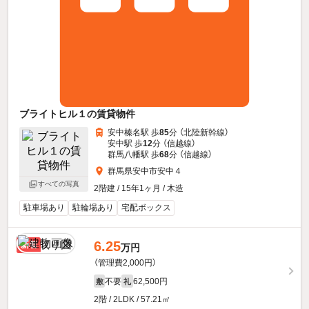
ブライトヒル１の賃貸物件
安中榛名駅 歩
85
分 （北陸新幹線）
安中駅 歩
12
分 （信越線）
群馬八幡駅 歩
68
分 （信越線）
群馬県安中市安中４
すべての写真
2階建 / 15年1ヶ月 / 木造
駐車場あり
駐輪場あり
宅配ボックス
6.25
新着
万円
（管理費2,000円）
不要
62,500円
敷
礼
2階 / 2LDK / 57.21㎡