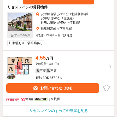
リセスレインの賃貸物件
安中榛名駅 歩
111
分 （北陸新幹線）
安中駅 歩
46
分 （信越線）
群馬八幡駅 歩
65
分 （信越線）
群馬県高崎市下里見町
2階建 / 24年1ヶ月 / 鉄骨造
すべての写真
駐車場あり
駐輪場あり
4.55
万円
（管理費2,400円）
不要
不要
敷
礼
1階 / 3DK / 57.16㎡
お問い合わせ
（無料）
ほか提供
リセスレインのすべての部屋を見る