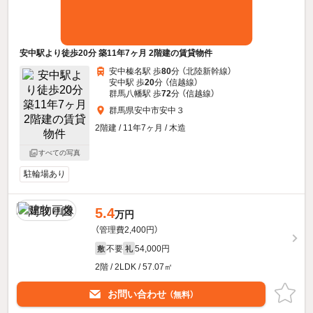
安中駅より徒歩20分 築11年7ヶ月 2階建の賃貸物件
安中榛名駅 歩
80
分 （北陸新幹線）
安中駅 歩
20
分 （信越線）
群馬八幡駅 歩
72
分 （信越線）
群馬県安中市安中３
2階建 / 11年7ヶ月 / 木造
すべての写真
駐輪場あり
5.4
万円
（管理費2,400円）
不要
54,000円
敷
礼
2階 / 2LDK / 57.07㎡
お問い合わせ
（無料）