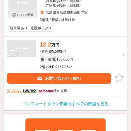
西条駅 歩
5
分 （山陽線）
寺家駅 歩
5
分 （山陽線）
広島県東広島市西条町寺家
すべての写真
3階建 / 新築 / 軽量鉄骨
駐車場あり
宅配ボックス
12.2
万円
（管理費5,500円）
不要
150,000円
敷
礼
2階 / 2LDK / 67.36㎡
お問い合わせ
（無料）
ほか提供
コンフォートタウン寺家のすべての部屋を見る