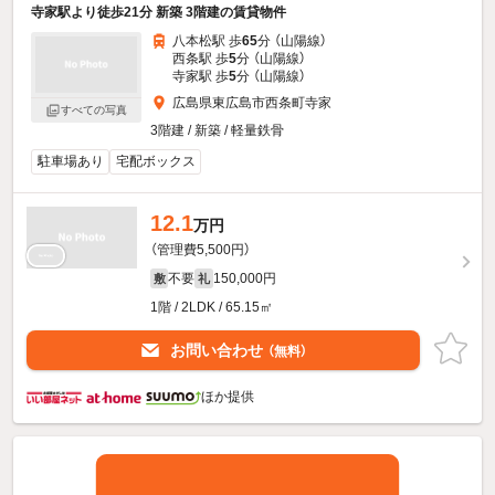
寺家駅より徒歩21分 新築 3階建の賃貸物件
八本松駅 歩
65
分 （山陽線）
西条駅 歩
5
分 （山陽線）
寺家駅 歩
5
分 （山陽線）
広島県東広島市西条町寺家
すべての写真
3階建 / 新築 / 軽量鉄骨
駐車場あり
宅配ボックス
12.1
万円
（管理費5,500円）
不要
150,000円
敷
礼
1階 / 2LDK / 65.15㎡
お問い合わせ
（無料）
ほか提供