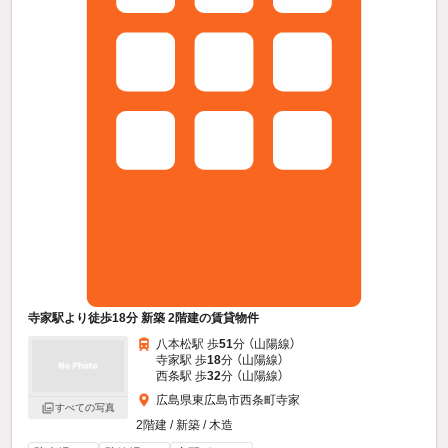
寺家駅より徒歩18分 新築 2階建の賃貸物件
八本松駅 歩
51
分 （山陽線）
寺家駅 歩
18
分 （山陽線）
西条駅 歩
32
分 （山陽線）
広島県東広島市西条町寺家
すべての写真
2階建 / 新築 / 木造