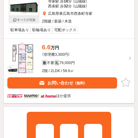
寺家駅 歩
18
分 （山陽線）
西条駅 歩
32
分 （山陽線）
広島県東広島市西条町寺家
すべての写真
2階建 / 新築 / 木造
駐車場あり
駐輪場あり
宅配ボックス
6.6
万円
（管理費3,300円）
不要
76,000円
敷
礼
2階 / 2LDK / 58.6㎡
お問い合わせ
（無料）
ほか提供