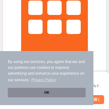
By using our services, you agree that we and
our
partners
use cookies to improve
ラ・ルーチェ米満の賃貸物件
advertising and enhance your experience on
八本松駅 歩
46
分 （山陽線）
アプリに切り替えて、サクサクお部屋探し
our services.
Privacy Policy
西条駅 歩
4
分 （山陽線）
寺家駅 バス
19
分 歩
4
分 （山陽線）
会員登録なしですぐ使える。マップ検索やお気に入り保存など、
広島県東広島市八本松町米満
アプリ限定の便利な機能が使えます！
OK
2階建 / 4年8ヶ月 / 木造
すべての写真
Web版で続行
アプリを開く
駅・沿線を変更
絞り込み条件を変更
駐車場あり
駐輪場あり
宅配ボックス