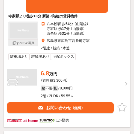
寺家駅より徒歩18分 新築 2階建の賃貸物件
八本松駅 歩
54
分 （山陽線）
寺家駅 歩
17
分 （山陽線）
西条駅 歩
31
分 （山陽線）
広島県東広島市西条町寺家
すべての写真
2階建 / 新築 / 木造
駐車場あり
駐輪場あり
宅配ボックス
6.8
万円
（管理費3,300円）
不要
78,000円
敷
礼
2階 / 2LDK / 59.55㎡
お問い合わせ
（無料）
ほか提供