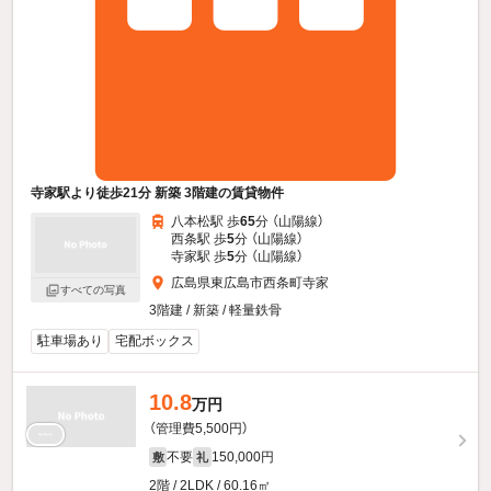
寺家駅より徒歩21分 新築 3階建の賃貸物件
八本松駅 歩
65
分 （山陽線）
西条駅 歩
5
分 （山陽線）
寺家駅 歩
5
分 （山陽線）
広島県東広島市西条町寺家
すべての写真
3階建 / 新築 / 軽量鉄骨
駐車場あり
宅配ボックス
10.8
万円
（管理費5,500円）
不要
150,000円
敷
礼
2階 / 2LDK / 60.16㎡