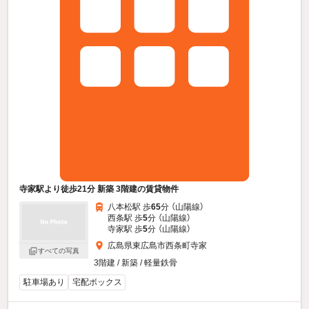
寺家駅より徒歩21分 新築 3階建の賃貸物件
八本松駅 歩
65
分 （山陽線）
西条駅 歩
5
分 （山陽線）
寺家駅 歩
5
分 （山陽線）
広島県東広島市西条町寺家
すべての写真
3階建 / 新築 / 軽量鉄骨
駐車場あり
宅配ボックス