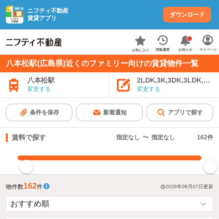
ニフティ不動産
ダウンロード
賃貸アプリ
お知らせ
閲覧履歴
マイページ
お気に入り
八本松駅(広島県)近くのファミリー向けの賃貸物件一覧
八本松駅
2LDK,3K,3DK,3LDK,4K
変更する
変更する
条件を保存
新着通知
アプリで探す
賃料で探す
指定なし
〜
指定なし
162
件
指定した賃料で絞り込む
162
物件数
件
2026年08月07日
更新