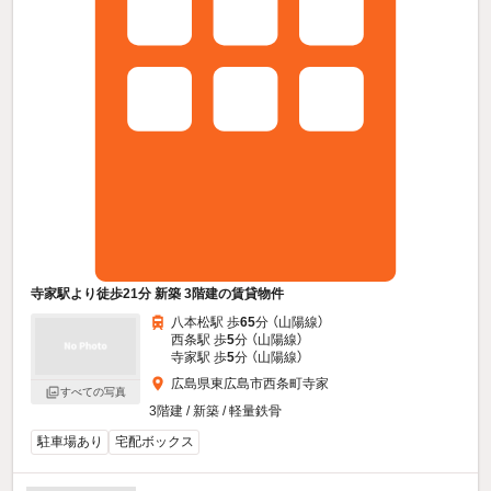
寺家駅より徒歩21分 新築 3階建の賃貸物件
八本松駅 歩
65
分 （山陽線）
西条駅 歩
5
分 （山陽線）
寺家駅 歩
5
分 （山陽線）
広島県東広島市西条町寺家
すべての写真
3階建 / 新築 / 軽量鉄骨
駐車場あり
宅配ボックス