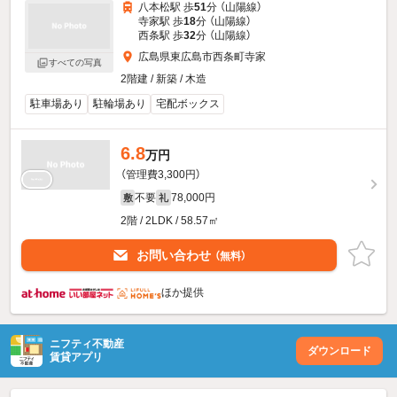
八本松駅 歩
51
分 （山陽線）
寺家駅 歩
18
分 （山陽線）
西条駅 歩
32
分 （山陽線）
広島県東広島市西条町寺家
すべての写真
2階建 / 新築 / 木造
駐車場あり
駐輪場あり
宅配ボックス
6.8
万円
（管理費3,300円）
不要
78,000円
敷
礼
2階 / 2LDK / 58.57㎡
お問い合わせ
（無料）
ほか提供
ニフティ不動産
ダウンロード
賃貸アプリ