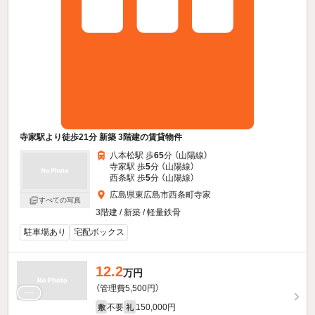
寺家駅より徒歩21分 新築 3階建の賃貸物件
八本松駅 歩
65
分 （山陽線）
寺家駅 歩
5
分 （山陽線）
西条駅 歩
5
分 （山陽線）
広島県東広島市西条町寺家
すべての写真
3階建 / 新築 / 軽量鉄骨
駐車場あり
宅配ボックス
12.2
万円
（管理費5,500円）
不要
150,000円
敷
礼