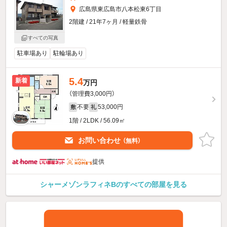
広島県東広島市八本松東6丁目
2階建 / 21年7ヶ月 / 軽量鉄骨
すべての写真
駐車場あり
駐輪場あり
5.4
新着
万円
（管理費3,000円）
不要
53,000円
敷
礼
1階 / 2LDK / 56.09㎡
お問い合わせ
（無料）
提供
シャーメゾンラフィネBのすべての部屋を見る