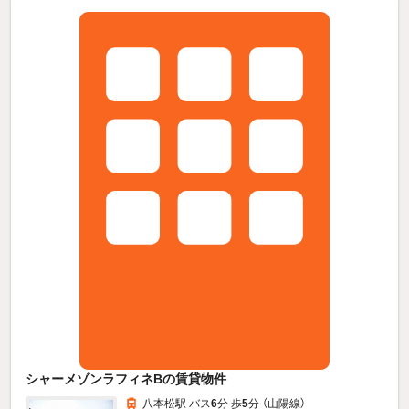
シャーメゾンラフィネBの賃貸物件
八本松駅 バス
6
分 歩
5
分 （山陽線）