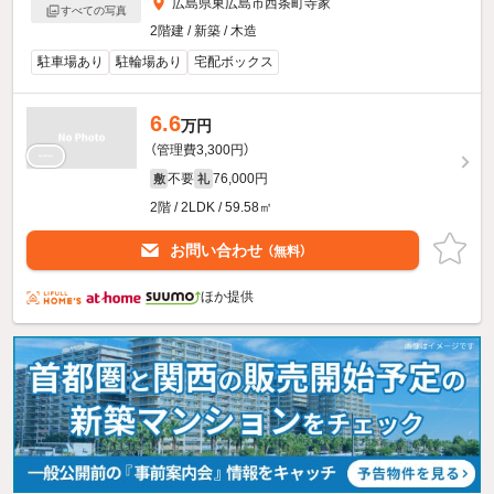
広島県東広島市西条町寺家
すべての写真
2階建 / 新築 / 木造
駐車場あり
駐輪場あり
宅配ボックス
6.6
万円
（管理費3,300円）
不要
76,000円
敷
礼
2階 / 2LDK / 59.58㎡
お問い合わせ
（無料）
ほか提供