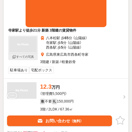
寺家駅より徒歩21分 新築 3階建の賃貸物件
八本松駅 歩
65
分 （山陽線）
寺家駅 歩
5
分 （山陽線）
西条駅 歩
5
分 （山陽線）
広島県東広島市西条町寺家
すべての写真
3階建 / 新築 / 軽量鉄骨
駐車場あり
宅配ボックス
12.3
万円
（管理費5,500円）
不要
150,000円
敷
礼
3階 / 2LDK / 67.36㎡
お問い合わせ
（無料）