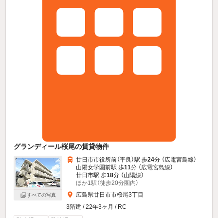
グランディール桜尾の賃貸物件
廿日市市役所前（平良）駅 歩
24
分 （広電宮島線）
山陽女学園前駅 歩
11
分 （広電宮島線）
廿日市駅 歩
18
分 （山陽線）
ほか1駅（徒歩20分圏内）
広島県廿日市市桜尾3丁目
すべての写真
3階建 / 22年3ヶ月 / RC