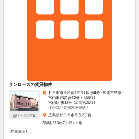
サンローズの賃貸物件
廿日市市役所前（平良）駅 歩
8
分 （広電宮島線）
宮内串戸駅 歩
12
分 （山陽線）
宮内駅 歩
12
分 （広電宮島線）
ほか2駅（徒歩20分圏内）
広島県廿日市市平良2丁目
すべての写真
2階建 / 13年7ヶ月 / 木造
駐車場あり