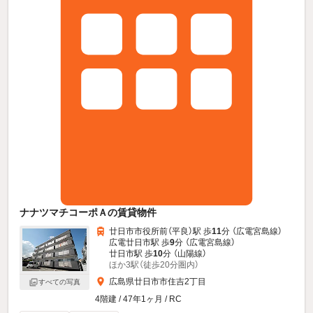
ナナツマチコーポＡの賃貸物件
廿日市市役所前（平良）駅 歩
11
分 （広電宮島線）
広電廿日市駅 歩
9
分 （広電宮島線）
廿日市駅 歩
10
分 （山陽線）
ほか3駅（徒歩20分圏内）
広島県廿日市市住吉2丁目
すべての写真
4階建 / 47年1ヶ月 / RC