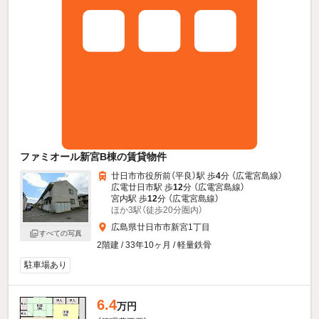
ファミオール新宮B棟の賃貸物件
廿日市市役所前（平良）駅 歩
4
分 （広電宮島線）
広電廿日市駅 歩
12
分 （広電宮島線）
宮内駅 歩
12
分 （広電宮島線）
ほか3駅（徒歩20分圏内）
広島県廿日市市新宮1丁目
すべての写真
2階建 / 33年10ヶ月 / 軽量鉄骨
駐車場あり
6.4
万円