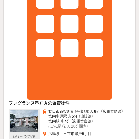
フレグランス串戸Ａの賃貸物件
廿日市市役所前（平良）駅 歩
8
分 （広電宮島線）
宮内串戸駅 歩
5
分 （山陽線）
宮内駅 歩
7
分 （広電宮島線）
ほか1駅（徒歩20分圏内）
広島県廿日市市串戸6丁目
すべての写真