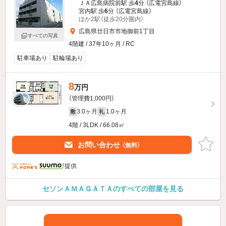
ＪＡ広島病院前駅 歩
4
分 （広電宮島線）
宮内駅 歩
6
分 （広電宮島線）
ほか2駅（徒歩20分圏内）
広島県廿日市市地御前1丁目
すべての写真
4階建 / 37年10ヶ月 / RC
駐車場あり
駐輪場あり
8
万円
（管理費1,000円）
3.0ヶ月
1.0ヶ月
敷
礼
4階 / 3LDK / 66.08㎡
お問い合わせ
（無料）
提供
セソンＡＭＡＧＡＴＡのすべての部屋を見る