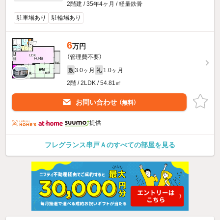
2階建 / 35年4ヶ月 / 軽量鉄骨
駐車場あり
駐輪場あり
6
万円
（管理費不要）
3.0ヶ月
1.0ヶ月
敷
礼
2階 / 2LDK / 54.81㎡
お問い合わせ
（無料）
提供
フレグランス串戸Ａのすべての部屋を見る