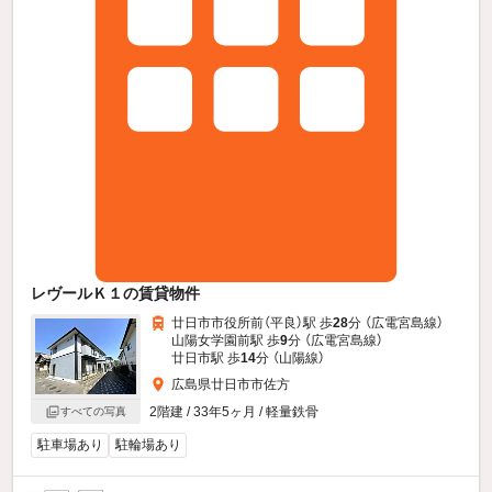
レヴールＫ１の賃貸物件
廿日市市役所前（平良）駅 歩
28
分 （広電宮島線）
山陽女学園前駅 歩
9
分 （広電宮島線）
廿日市駅 歩
14
分 （山陽線）
広島県廿日市市佐方
2階建 / 33年5ヶ月 / 軽量鉄骨
すべての写真
駐車場あり
駐輪場あり