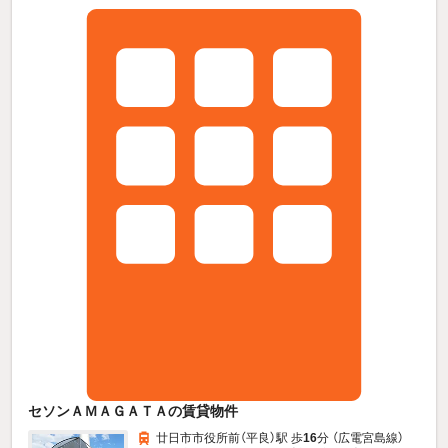
セソンＡＭＡＧＡＴＡの賃貸物件
廿日市市役所前（平良）駅 歩
16
分 （広電宮島線）