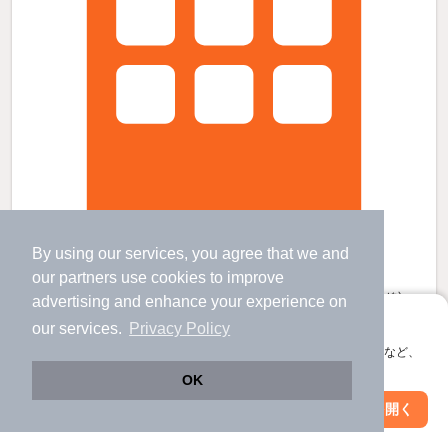
By using our services, you agree that we and
廿日市市役所前平良駅より徒歩16分 新築 2階建の賃貸物件
our
partners
use cookies to improve
廿日市市役所前（平良）駅 歩
13
分 （広電宮島線）
advertising and enhance your experience on
宮内串戸駅 歩
18
分 （山陽線）
アプリに切り替えて、サクサクお部屋探し
our services.
Privacy Policy
広電廿日市駅 歩
18
分 （広電宮島線）
ほか1駅（徒歩20分圏内）
すべての写真
会員登録なしですぐ使える。マップ検索やお気に入り保存など、
広島県廿日市市上平良
アプリ限定の便利な機能が使えます！
OK
2階建 / 新築 / 木造
Web版で続行
アプリを開く
駅・沿線を変更
絞り込み条件を変更
駐車場あり