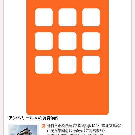
アンベリールＡの賃貸物件
廿日市市役所前（平良）駅 歩
18
分 （広電宮島線）
山陽女学園前駅 歩
9
分 （広電宮島線）