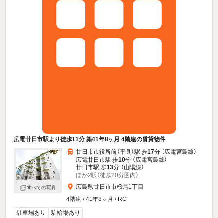
広電廿日市駅より徒歩11分 築41年8ヶ月 4階建の賃貸物件
廿日市市役所前（平良）駅 歩
17
分 （広電宮島線）
広電廿日市駅 歩
10
分 （広電宮島線）
廿日市駅 歩
13
分 （山陽線）
ほか2駅（徒歩20分圏内）
広島県廿日市市桜尾1丁目
すべての写真
4階建 / 41年8ヶ月 / RC
駐車場あり
駐輪場あり