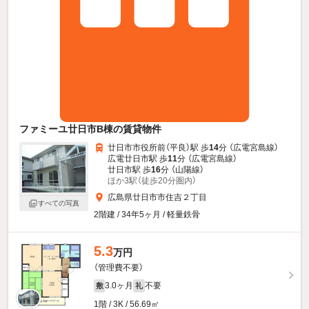
ファミーユ廿日市B棟の賃貸物件
廿日市市役所前（平良）駅 歩
14
分 （広電宮島線）
広電廿日市駅 歩
11
分 （広電宮島線）
廿日市駅 歩
16
分 （山陽線）
ほか3駅（徒歩20分圏内）
広島県廿日市市住吉２丁目
すべての写真
2階建 / 34年5ヶ月 / 軽量鉄骨
5.3
万円
（管理費不要）
3.0ヶ月
不要
敷
礼
1階 / 3K / 56.69㎡