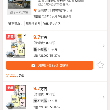
広電廿日市駅 歩
10
分 （広電宮島線）
ほか1駅（徒歩20分圏内）
広島県廿日市市城内2丁目
すべての写真
3階建 / 13年5ヶ月 / 軽量鉄骨
駐車場あり
駐輪場あり
宅配ボックス
9.7
新着
万円
（管理費5,000円）
不要
1.5ヶ月
敷
礼
1階 / 2LDK / 58.37㎡
お問い合わせ
（無料）
提供
9.7
新着
万円
（管理費5,000円）
不要
1.5ヶ月
敷
礼
2階 / 2LDK / 58.07㎡