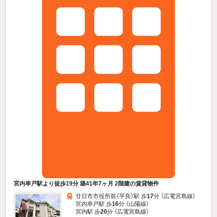
宮内串戸駅より徒歩19分 築41年7ヶ月 2階建の賃貸物件
廿日市市役所前（平良）駅 歩
17
分 （広電宮島線）
宮内串戸駅 歩
16
分 （山陽線）
宮内駅 歩
20
分 （広電宮島線）