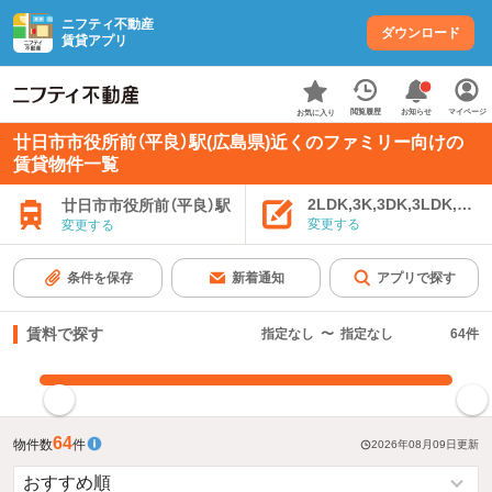
ニフティ不動産
ダウンロード
賃貸アプリ
お知らせ
閲覧履歴
マイページ
お気に入り
廿日市市役所前（平良）駅(広島県)近くのファミリー向けの
賃貸物件一覧
2LDK,3K,3DK,3LDK,4K
廿日市市役所前（平良）駅
変更する
変更する
条件を保存
新着通知
アプリで探す
賃料で探す
指定なし
〜
指定なし
64
件
指定した賃料で絞り込む
64
物件数
件
2026年08月09日
更新