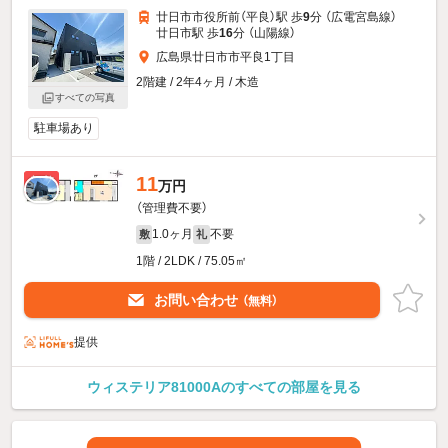
廿日市市役所前（平良）駅 歩
9
分 （広電宮島線）
廿日市駅 歩
16
分 （山陽線）
広島県廿日市市平良1丁目
2階建 / 2年4ヶ月 / 木造
すべての写真
駐車場あり
11
新着
万円
（管理費不要）
1.0ヶ月
不要
敷
礼
1階 / 2LDK / 75.05㎡
お問い合わせ
（無料）
提供
ウィステリア81000Aのすべての部屋を見る