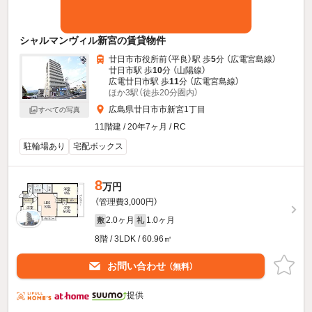
シャルマンヴィル新宮の賃貸物件
廿日市市役所前（平良）駅 歩
5
分 （広電宮島線）
廿日市駅 歩
10
分 （山陽線）
広電廿日市駅 歩
11
分 （広電宮島線）
ほか3駅（徒歩20分圏内）
広島県廿日市市新宮1丁目
すべての写真
11階建 / 20年7ヶ月 / RC
駐輪場あり
宅配ボックス
8
万円
（管理費3,000円）
2.0ヶ月
1.0ヶ月
敷
礼
8階 / 3LDK / 60.96㎡
お問い合わせ
（無料）
提供