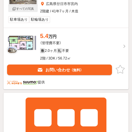
広島県廿日市市宮内
すべての写真
2階建 / 41年7ヶ月 / 木造
駐車場あり
駐輪場あり
5.4
万円
（管理費不要）
2.0ヶ月
不要
敷
礼
2階 / 3DK / 56.72㎡
お問い合わせ
（無料）
提供