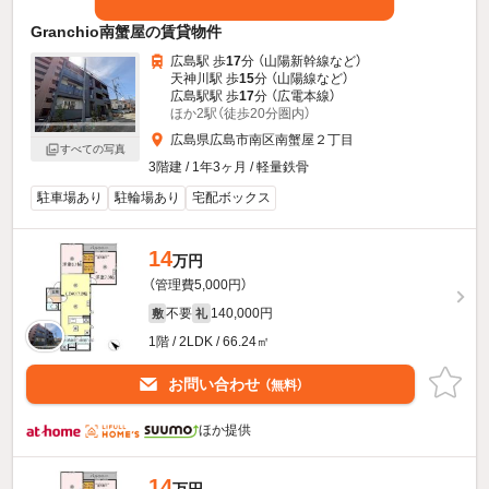
Granchio南蟹屋の賃貸物件
広島駅 歩
17
分 （山陽新幹線
など
）
天神川駅 歩
15
分 （山陽線
など
）
広島駅駅 歩
17
分 （広電本線）
ほか2駅（徒歩20分圏内）
広島県広島市南区南蟹屋２丁目
すべての写真
3階建 / 1年3ヶ月 / 軽量鉄骨
駐車場あり
駐輪場あり
宅配ボックス
14
万円
（管理費5,000円）
不要
140,000円
敷
礼
1階 / 2LDK / 66.24㎡
お問い合わせ
（無料）
ほか提供
14