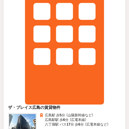
ザ・プレイス広島の賃貸物件
広島駅 歩
5
分 （山陽新幹線
など
）
広島駅駅 歩
6
分 （広電本線）
八丁堀駅 バス
17
分 歩
6
分 （広電本線
など
）