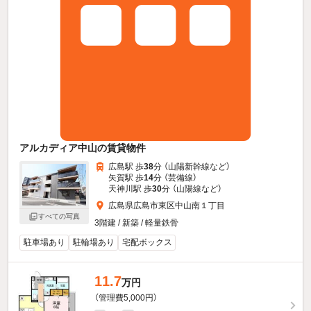
アルカディア中山の賃貸物件
広島駅 歩
38
分 （山陽新幹線
など
）
矢賀駅 歩
14
分 （芸備線）
天神川駅 歩
30
分 （山陽線
など
）
広島県広島市東区中山南１丁目
すべての写真
3階建 / 新築 / 軽量鉄骨
駐車場あり
駐輪場あり
宅配ボックス
11.7
万円
（管理費5,000円）