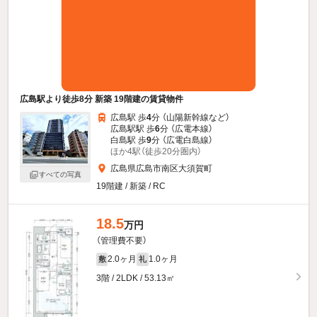
広島駅より徒歩8分 新築 19階建の賃貸物件
広島駅 歩
4
分 （山陽新幹線
など
）
広島駅駅 歩
6
分 （広電本線）
白島駅 歩
9
分 （広電白島線）
ほか4駅（徒歩20分圏内）
広島県広島市南区大須賀町
すべての写真
19階建 / 新築 / RC
18.5
万円
（管理費不要）
2.0ヶ月
1.0ヶ月
敷
礼
3階 / 2LDK / 53.13㎡