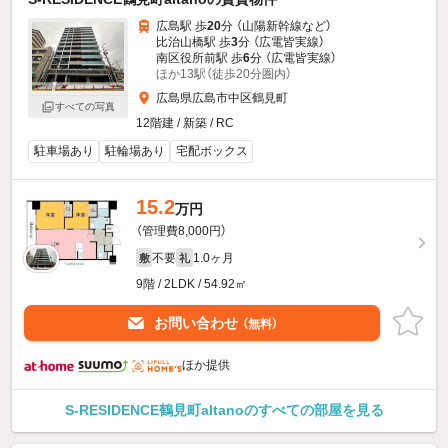
広島駅 歩
20
分 （山陽新幹線
など
）
比治山橋駅 歩
3
分 （広電皆実線）
南区役所前駅 歩
6
分 （広電皆実線）
ほか13駅（徒歩20分圏内）
広島県広島市中区鶴見町
すべての写真
12階建 / 新築 / RC
駐車場あり
駐輪場あり
宅配ボックス
15.2
万円
（管理費8,000円）
不要
1.0ヶ月
敷
礼
9階 / 2LDK / 54.92㎡
お問い合わせ
（無料）
ほか提供
S-RESIDENCE鶴見町altanoのすべての部屋を見る