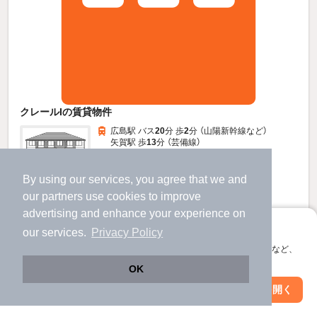
クレールIの賃貸物件
広島駅 バス
20
分 歩
2
分 （山陽新幹線
など
）
矢賀駅 歩
13
分 （芸備線）
天神川駅 歩
19
分 （山陽線
など
）
広島県安芸郡府中町鶴江２丁目
すべての写真
By using our services, you agree that we and
2階建 / 1年7ヶ月 / 木造
our
partners
use cookies to improve
駐車場あり
駐輪場あり
宅配ボックス
advertising and enhance your experience on
アプリに切り替えて、サクサクお部屋探し
our services.
Privacy Policy
9
万円
会員登録なしですぐ使える。マップ検索やお気に入り保存など、
アプリ限定の便利な機能が使えます！
（管理費4,000円）
OK
2.0ヶ月
1.0ヶ月
敷
礼
Web版で続行
アプリを開く
駅・沿線を変更
絞り込み条件を変更
2階 / 2LDK / 53.9㎡