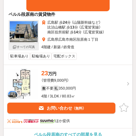
ペルル段原南の賃貸物件
広島駅 歩
24
分 （山陽新幹線
など
）
比治山橋駅 歩
13
分 （広電皆実線）
南区役所前駅 歩
14
分 （広電皆実線）
広島県広島市南区段原南１丁目
4階建 / 新築 / 鉄骨造
すべての写真
駐車場あり
駐輪場あり
宅配ボックス
23
万円
（管理費9,000円）
不要
350,000円
敷
礼
4階 / 3LDK / 80.83㎡
お問い合わせ
（無料）
ほか提供
ペルル段原南のすべての部屋を見る