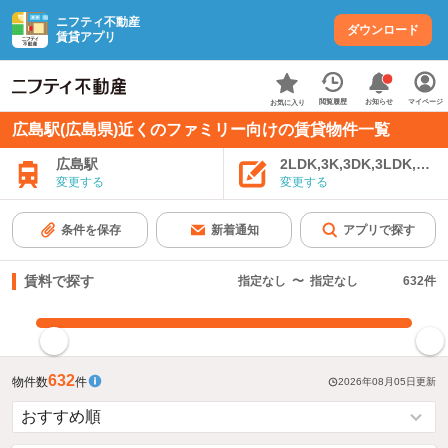
ニフティ不動産
ダウンロード
賃貸アプリ
お知らせ
閲覧履歴
マイページ
お気に入り
広島駅(広島県)近くのファミリー向けの賃貸物件一覧
広島駅
2LDK,3K,3DK,3LDK,4K
変更する
変更する
条件を保存
新着通知
アプリで探す
賃料で探す
指定なし
〜
指定なし
632
件
指定した賃料で絞り込む
632
物件数
件
2026年08月05日
更新