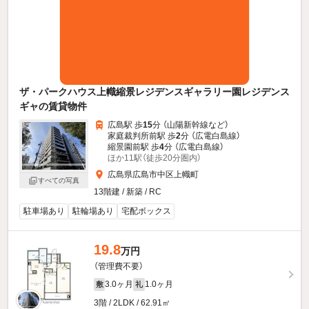
ザ・パークハウス上幟縮景レジデンスギャラリー園レジデンス
ギャの賃貸物件
広島駅 歩
15
分 （山陽新幹線
など
）
家庭裁判所前駅 歩
2
分 （広電白島線）
縮景園前駅 歩
4
分 （広電白島線）
ほか11駅（徒歩20分圏内）
広島県広島市中区上幟町
すべての写真
13階建 / 新築 / RC
駐車場あり
駐輪場あり
宅配ボックス
19.8
万円
（管理費不要）
3.0ヶ月
1.0ヶ月
敷
礼
3階 / 2LDK / 62.91㎡