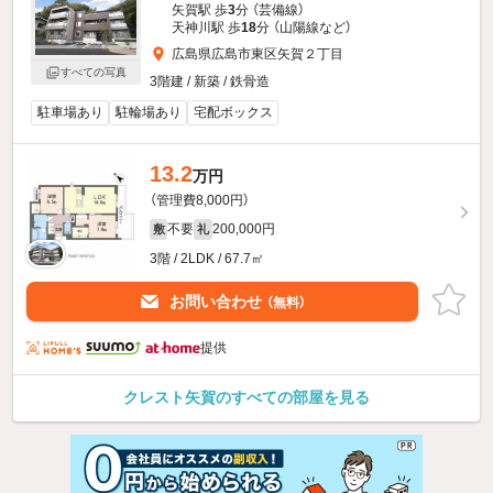
矢賀駅 歩
3
分 （芸備線）
天神川駅 歩
18
分 （山陽線
など
）
広島県広島市東区矢賀２丁目
すべての写真
3階建 / 新築 / 鉄骨造
駐車場あり
駐輪場あり
宅配ボックス
13.2
万円
（管理費8,000円）
不要
200,000円
敷
礼
3階 / 2LDK / 67.7㎡
お問い合わせ
（無料）
提供
クレスト矢賀のすべての部屋を見る