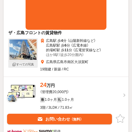
ザ・広島フロントの賃貸物件
広島駅 歩
4
分 （山陽新幹線
など
）
広島駅駅 歩
6
分 （広電本線）
的場町駅 歩
11
分 （広電皆実線
など
）
ほか9駅（徒歩20分圏内）
広島県広島市南区大須賀町
すべての写真
19階建 / 新築 / RC
24
万円
（管理費20,000円）
1.0ヶ月
1.0ヶ月
敷
礼
3階 / 3LDK / 71.83㎡
お問い合わせ
（無料）
提供