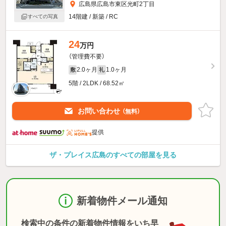
広島県広島市東区光町2丁目
14階建 / 新築 / RC
すべての写真
24
万円
（管理費不要）
2.0ヶ月
1.0ヶ月
敷
礼
5階 / 2LDK / 68.52㎡
お問い合わせ
（無料）
提供
ザ・プレイス広島のすべての部屋を見る
新着物件メール通知
検索中の条件の新着物件情報をいち早