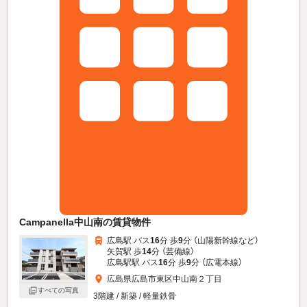
Campanella中山南の賃貸物件
広島駅 バス
16
分 歩
9
分 （山陽新幹線
など
）
矢賀駅 歩
14
分 （芸備線）
広島駅駅 バス
16
分 歩
9
分 （広電本線）
広島県広島市東区中山南２丁目
すべての写真
3階建 / 新築 / 軽量鉄骨