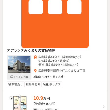
アデランテみくまりの賃貸物件
広島駅 歩
54
分 （山陽新幹線
など
）
矢賀駅 歩
26
分 （芸備線）
天神川駅 歩
30
分 （山陽線
など
）
広島県安芸郡府中町みくまり３丁目
3階建 / 1年5ヶ月 / 木造
すべての写真
駐車場あり
駐輪場あり
宅配ボックス
10.9
万円
（管理費5,000円）