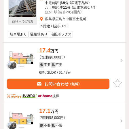
中電前駅 歩
9
分 （広電宇品線）
八丁堀駅 歩
11
分 （広電本線
など
）
ほか1駅（徒歩20分圏内）
広島県広島市中区富士見町
すべての写真
15階建 / 新築 / RC
駐車場あり
駐輪場あり
宅配ボックス
17.4
万円
（管理費8,000円）
不要
不要
敷
礼
6階 / 2LDK / 61.47㎡
お問い合わせ
（無料）
提供
17.1
万円
（管理費8,000円）
不要
不要
敷
礼