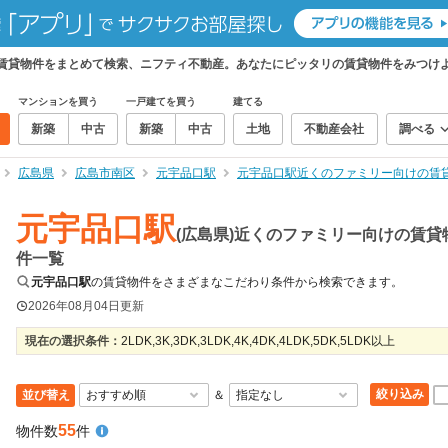
の賃貸物件をまとめて検索、ニフティ不動産。あなたにピッタリの賃貸物件をみつけ
マンションを買う
一戸建てを買う
建てる
新築
中古
新築
中古
土地
不動産会社
調べる
広島県
広島市南区
元宇品口駅
元宇品口駅近くのファミリー向けの賃
元宇品口駅
(広島県)近くのファミリー向けの賃貸
件一覧
元宇品口駅
の賃貸物件をさまざまなこだわり条件から検索できます。
2026年08月04日
更新
現在の選択条件：
2LDK,3K,3DK,3LDK,4K,4DK,4LDK,5DK,5LDK以上
絞り込み
並び替え
＆
55
物件数
件