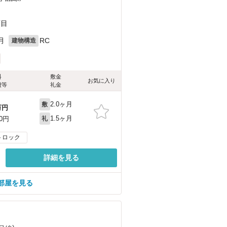
丁目
月
RC
建物構造
料
敷金
お気に入り
費等
礼金
2.0ヶ月
敷
万円
1.5ヶ月
00円
礼
トロック
詳細を見る
部屋を見る