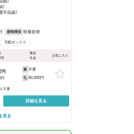
品線）
線）
広電宇品線）
月
軽量鉄骨
建物構造
宅配ボックス
料
敷金
お気に入り
費等
礼金
不要
敷
万円
90,000円
0円
礼
人不要
詳細を見る
を見る