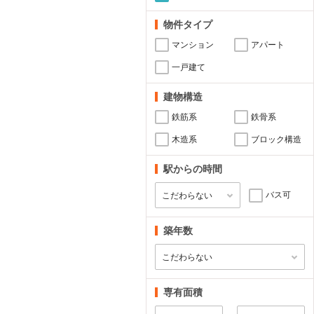
物件タイプ
マンション
アパート
一戸建て
建物構造
鉄筋系
鉄骨系
木造系
ブロック構造
駅からの時間
バス可
築年数
専有面積