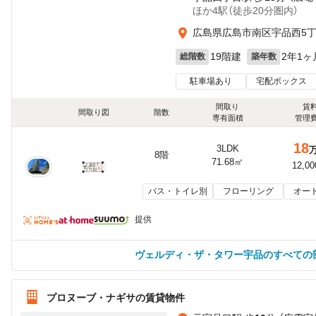
ほか4駅（徒歩20分圏内）
広島県広島市南区宇品西5
19階建
2年1ヶ
総階数
築年数
駐車場あり
宅配ボックス
間取り
賃
間取り図
階数
専有面積
管理
18
3LDK
8階
71.68㎡
12,0
バス・トイレ別
フローリング
オー
提供
ヴェルディ・ザ・タワー宇品のすべての
プロヌーブ・ナギサの賃貸物件