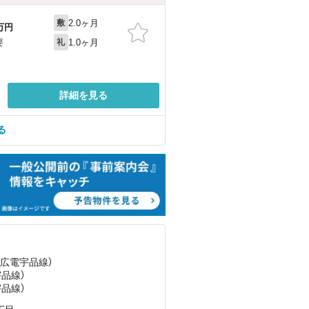
2.0ヶ月
敷
万円
1.0ヶ月
要
礼
詳細を見る
る
（広電宇品線）
宇品線）
宇品線）