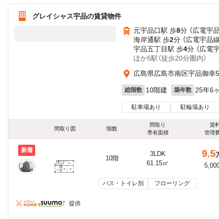
グレイシャス宇品の賃貸物件
元宇品口駅 歩
8
分 （広電宇
海岸通駅 歩
2
分 （広電宇品線
宇品五丁目駅 歩
4
分 （広電
ほか5駅（徒歩20分圏内）
広島県広島市南区宇品御幸
10階建
25年6
総階数
築年数
駐車場あり
駐輪場あり
間取り
賃
間取り図
階数
専有面積
管理
新着
9.5
3LDK
10階
61.15㎡
5,00
バス・トイレ別
フローリング
提供