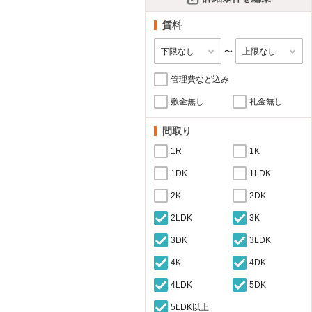
賃料
〜
管理費など込み
敷金無し
礼金無し
間取り
1R
1K
1DK
1LDK
2K
2DK
2LDK
3K
3DK
3LDK
4K
4DK
4LDK
5DK
5LDK以上