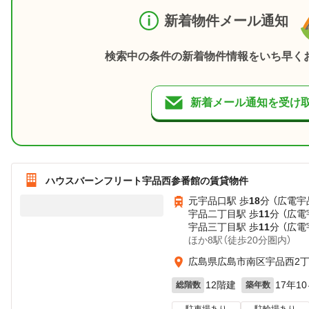
新着物件メール通知
検索中の条件の新着物件情報をいち早く
新着メール通知を受け
ハウスバーンフリート宇品西参番館の賃貸物件
元宇品口駅 歩
18
分 （広電宇
宇品二丁目駅 歩
11
分 （広電
宇品三丁目駅 歩
11
分 （広電
ほか8駅（徒歩20分圏内）
広島県広島市南区宇品西2
12階建
17年1
総階数
築年数
駐車場あり
駐輪場あり