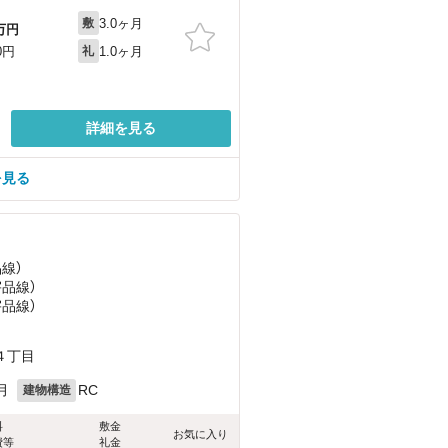
3.0ヶ月
敷
万円
1.0ヶ月
0円
礼
詳細を見る
を見る
品線）
宇品線）
宇品線）
４丁目
月
RC
建物構造
料
敷金
お気に入り
費等
礼金