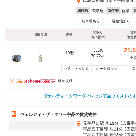
広島県広島市南区宇品東６
20階建
新築
総階数
築年数
駐車場あり
駐輪場あり
間取り
賃
間取り図
階数
専有面積
管理
21.5
3LDK
19階
70.72㎡
不
バス・トイレ別
オートロック
南
ほか提供
ヴェルディ・タワーヴィレッジ宇品ウエストの
ヴェルディ・ザ・タワー宇品の賃貸物件
元宇品口駅 歩
13
分 （広電宇
宇品五丁目駅 歩
11
分 （広電
宇品四丁目駅 歩
13
分 （広電