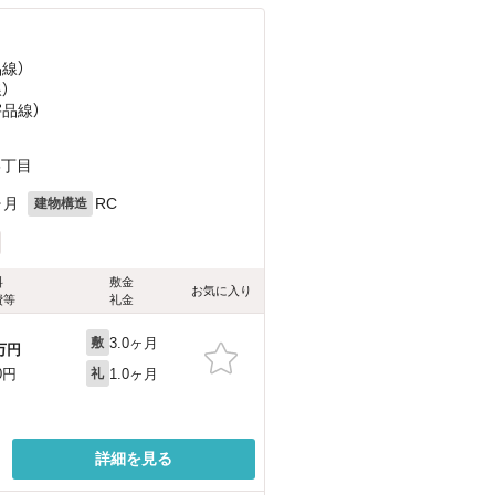
品線）
）
宇品線）
5丁目
ヶ月
RC
建物構造
料
敷金
お気に入り
費等
礼金
3.0ヶ月
敷
万円
1.0ヶ月
0円
礼
詳細を見る