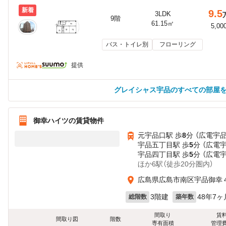
新着
9.5
3LDK
9階
61.15㎡
5,00
バス・トイレ別
フローリング
提供
グレイシャス宇品のすべての部屋
御幸ハイツの賃貸物件
元宇品口駅 歩
8
分 （広電宇
宇品五丁目駅 歩
5
分 （広電
宇品四丁目駅 歩
5
分 （広電
ほか6駅（徒歩20分圏内）
広島県広島市南区宇品御幸
3階建
48年7ヶ
総階数
築年数
間取り
賃
間取り図
階数
専有面積
管理