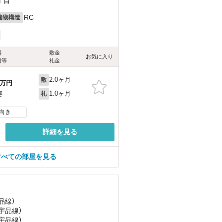
丁目
RC
建物構造
料
敷金
お気に入り
費等
礼金
2.0ヶ月
敷
万円
1.0ヶ月
要
礼
向き
詳細を見る
すべての部屋を見る
品線）
宇品線）
宇品線）