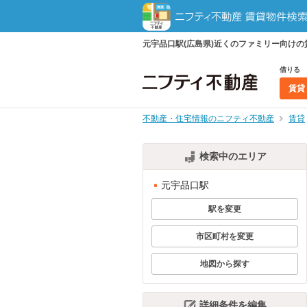
元宇品口駅(広島県)近くのファミリー向け
借りる
賃貸
不動産・住宅情報のニフティ不動産
賃貸
検索中のエリア
元宇品口駅
駅を変更
市区町村を変更
地図から探す
詳細条件を編集