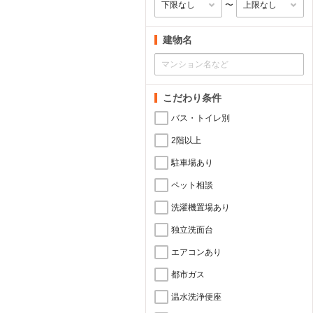
〜
建物名
こだわり条件
バス・トイレ別
2階以上
駐車場あり
ペット相談
洗濯機置場あり
独立洗面台
エアコンあり
都市ガス
温水洗浄便座