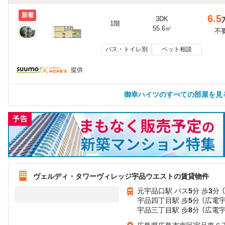
新着
6.5
3DK
1階
55.6㎡
不
バス・トイレ別
ペット相談
提供
御幸ハイツのすべての部屋を見
ヴェルディ・タワーヴィレッジ宇品ウエストの賃貸物件
元宇品口駅 バス
5
分 歩
3
分 
宇品四丁目駅 歩
5
分 （広電
宇品三丁目駅 歩
8
分 （広電