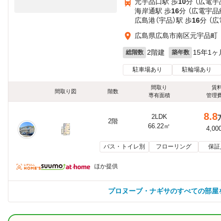
元宇品口駅 歩
10
分 （広電宇
海岸通駅 歩
16
分 （広電宇品
広島港（宇品）駅 歩
16
分 （
広島県広島市南区元宇品町
2階建
15年1ヶ
総階数
築年数
駐車場あり
駐輪場あり
間取り
賃
間取り図
階数
専有面積
管理
8.8
2LDK
2階
66.22㎡
4,00
バス・トイレ別
フローリング
保証
ほか提供
プロヌーブ・ナギサのすべての部屋