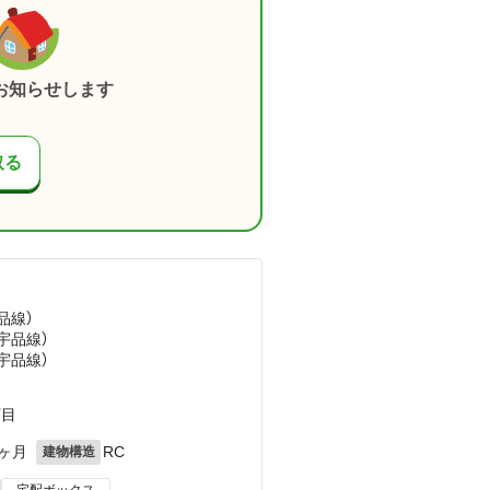
お知らせします
取る
品線）
宇品線）
宇品線）
丁目
0ヶ月
RC
建物構造
宅配ボックス