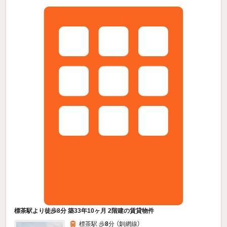
標茶駅より徒歩8分 築33年10ヶ月 2階建の賃貸物件
標茶駅 歩
8
分 （釧網線）