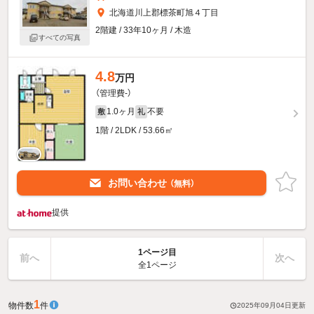
北海道川上郡標茶町旭４丁目
2階建 / 33年10ヶ月 / 木造
すべての写真
4.8
万円
（管理費-）
1.0ヶ月
不要
敷
礼
1階 / 2LDK / 53.66㎡
お問い合わせ
（無料）
提供
1ページ目
前へ
次へ
全1ページ
1
物件数
件
2025年09月04日
更新