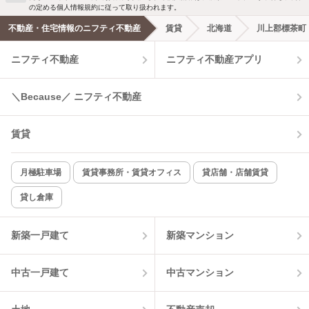
新着メール通知を受け取る
の定める個人情報規約に従って取り扱われます。
エアコンあり
都市ガス
不動産・住宅情報のニフティ不動産
賃貸
北海道
川上郡標茶町
ニフティ不動産
ニフティ不動産アプリ
温水洗浄便座
オートロック
コンロ2口以上
追焚き機能
＼Because／ ニフティ不動産
TV付インターホン
角部屋
賃貸
新着のみ
インターネット無料
月極駐車場
賃貸事務所・賃貸オフィス
貸店舗・店舗賃貸
貸し倉庫
該当件数:
物件一覧に反映
1
件
新築一戸建て
新築マンション
中古一戸建て
中古マンション