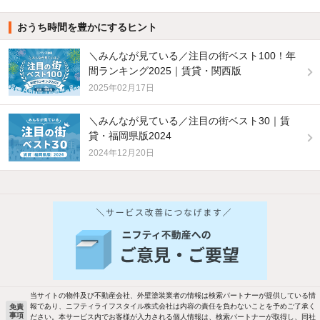
おうち時間を豊かにするヒント
＼みんなが見ている／注目の街ベスト100！年
間ランキング2025｜賃貸・関西版
2025年02月17日
＼みんなが見ている／注目の街ベスト30｜賃
貸・福岡県版2024
2024年12月20日
他の人はこんな条件で絞り込んでいます！
人気のこだわり条件
新着物件メール通知
バス・トイレ別
2階以上
検索中の条件の新着物件情報をいち早く
駐車場あり
ペット相談
お知らせします
当サイトの物件及び不動産会社、外壁塗装業者の情報は検索パートナーが提供している情
報であり、ニフティライフスタイル株式会社は内容の責任を負わないことを予めご了承く
免責
洗濯機置場あり
独立洗面台
事項
ださい。本サービス内でお客様が入力される個人情報は、検索パートナーが取得し、同社