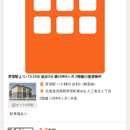
芽室駅よりバス10分 徒歩3分 築19年8ヶ月 2階建の賃貸物件
芽室駅 バス
10
分 歩
3
分 （根室線）
北海道河西郡芽室町東めむろ三条北１丁目
2階建 / 19年8ヶ月 / 木造
すべての写真
駐車場あり
5.3