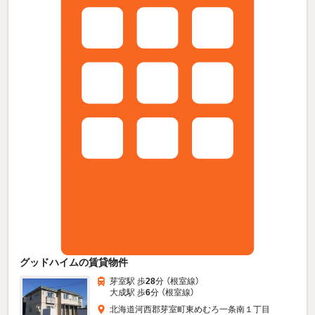
グッドハイムの賃貸物件
芽室駅 歩
28
分 （根室線）
大成駅 歩
6
分 （根室線）
北海道河西郡芽室町東めむろ一条南１丁目