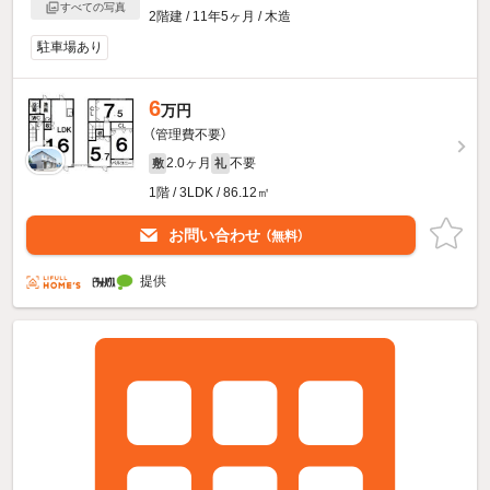
すべての写真
2階建 / 11年5ヶ月 / 木造
駐車場あり
6
万円
（管理費不要）
2.0ヶ月
不要
敷
礼
1階 / 3LDK / 86.12㎡
お問い合わせ
（無料）
提供