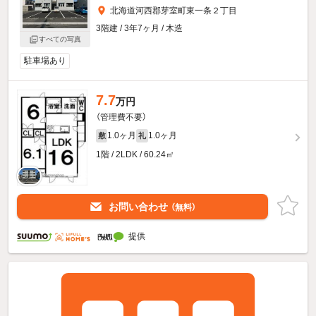
北海道河西郡芽室町東一条２丁目
3階建 / 3年7ヶ月 / 木造
すべての写真
駐車場あり
7.7
万円
（管理費不要）
1.0ヶ月
1.0ヶ月
敷
礼
1階 / 2LDK / 60.24㎡
お問い合わせ
（無料）
提供