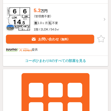
5.3
万円
（管理費不要）
1.0ヶ月
不要
敷
礼
1階 / 2LDK / 54.0㎡
お問い合わせ
（無料）
提供
コーポひまわりIIのすべての部屋を見る