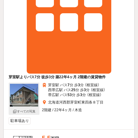
芽室駅よりバス7分 徒歩3分 築22年4ヶ月 2階建の賃貸物件
芽室駅 バス
7
分 歩
3
分 （根室線）
西帯広駅 バス
25
分 歩
3
分 （根室線）
帯広駅 バス
53
分 歩
3
分 （根室線）
北海道河西郡芽室町東四条８丁目
2階建 / 22年4ヶ月 / 木造
すべての写真
駐車場あり
5.5