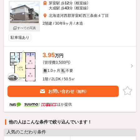
芽室駅 歩
12
分 （根室線）
大成駅 歩
43
分 （根室線）
北海道河西郡芽室町西三条南４丁目
2階建 / 30年9ヶ月 / 木造
すべての写真
駐車場あり
3.95
万円
（管理費3,500円）
1.0ヶ月
不要
敷
礼
1階 / 2LDK / 50.5㎡
お問い合わせ
（無料）
ほか提供
他の人はこんな条件で絞り込んでいます！
人気のこだわり条件