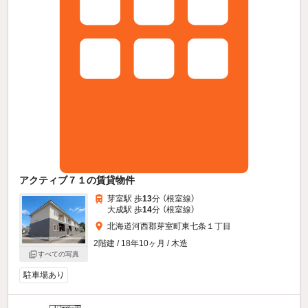
アクティブ７１の賃貸物件
芽室駅 歩
13
分 （根室線）
大成駅 歩
14
分 （根室線）
北海道河西郡芽室町東七条１丁目
2階建 / 18年10ヶ月 / 木造
すべての写真
駐車場あり