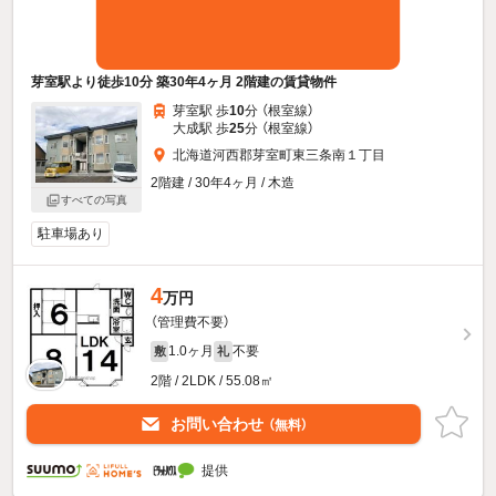
芽室駅より徒歩10分 築30年4ヶ月 2階建の賃貸物件
芽室駅 歩
10
分 （根室線）
大成駅 歩
25
分 （根室線）
北海道河西郡芽室町東三条南１丁目
2階建 / 30年4ヶ月 / 木造
すべての写真
駐車場あり
4
万円
（管理費不要）
1.0ヶ月
不要
敷
礼
2階 / 2LDK / 55.08㎡
お問い合わせ
（無料）
提供