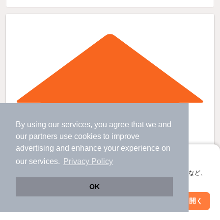
By using our services, you agree that we and
our
partners
use cookies to improve
advertising and enhance your experience on
アプリに切り替えて、サクサクお部屋探し
our services.
Privacy Policy
会員登録なしですぐ使える。マップ検索やお気に入り保存など、
アプリ限定の便利な機能が使えます！
OK
Web版で続行
アプリを開く
駅・沿線を変更
絞り込み条件を変更
芽室駅より徒歩7分 築39年7ヶ月 1階建の賃貸物件