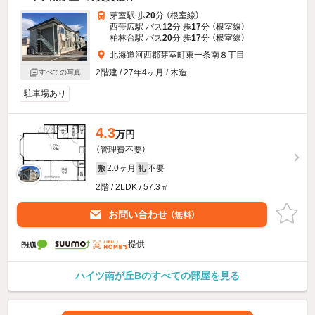
芽室駅 歩
20
分 （根室線）
西帯広駅 バス
12
分 歩
17
分 （根室線）
柏林台駅 バス
20
分 歩
17
分 （根室線）
北海道河西郡芽室町東一条南８丁目
2階建 / 27年4ヶ月 / 木造
すべての写真
駐車場あり
4.3
万円
（管理費不要）
2.0ヶ月
不要
敷
礼
2階 / 2LDK / 57.3㎡
お問い合わせ
（無料）
提供
ハイツ南が丘Bのすべての部屋を見る