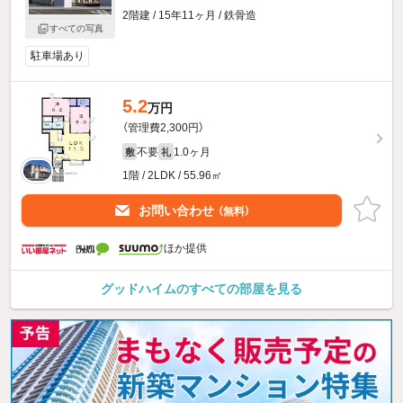
2階建 / 15年11ヶ月 / 鉄骨造
すべての写真
駐車場あり
5.2
万円
（管理費2,300円）
不要
1.0ヶ月
敷
礼
1階 / 2LDK / 55.96㎡
お問い合わせ
（無料）
ほか提供
グッドハイムのすべての部屋を見る