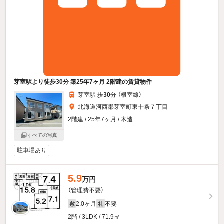
芽室駅より徒歩30分 築25年7ヶ月 2階建の賃貸物件
芽室駅 歩
30
分 （根室線）
北海道河西郡芽室町東十条７丁目
2階建 / 25年7ヶ月 / 木造
すべての写真
駐車場あり
5.9
万円
（管理費不要）
2.0ヶ月
不要
敷
礼
2階 / 3LDK / 71.9㎡