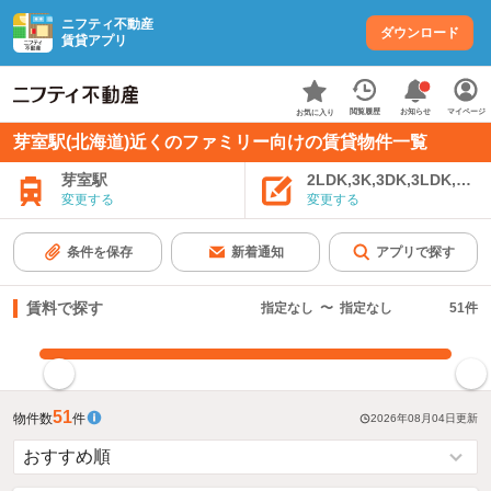
ニフティ不動産
ダウンロード
賃貸アプリ
お知らせ
閲覧履歴
マイページ
お気に入り
芽室駅(北海道)近くのファミリー向けの賃貸物件一覧
芽室駅
2LDK,3K,3DK,3LDK,4K
変更する
変更する
条件を保存
新着通知
アプリで探す
賃料で探す
指定なし
〜
指定なし
51
件
指定した賃料で絞り込む
51
物件数
件
2026年08月04日
更新