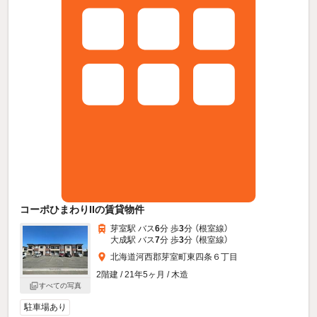
コーポひまわりIIの賃貸物件
芽室駅 バス
6
分 歩
3
分 （根室線）
大成駅 バス
7
分 歩
3
分 （根室線）
北海道河西郡芽室町東四条６丁目
2階建 / 21年5ヶ月 / 木造
すべての写真
駐車場あり