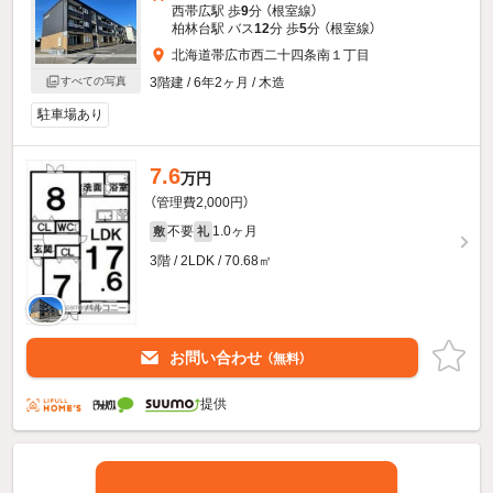
西帯広駅 歩
9
分 （根室線）
柏林台駅 バス
12
分 歩
5
分 （根室線）
北海道帯広市西二十四条南１丁目
すべての写真
3階建 / 6年2ヶ月 / 木造
駐車場あり
7.6
万円
（管理費2,000円）
不要
1.0ヶ月
敷
礼
3階 / 2LDK / 70.68㎡
お問い合わせ
（無料）
提供