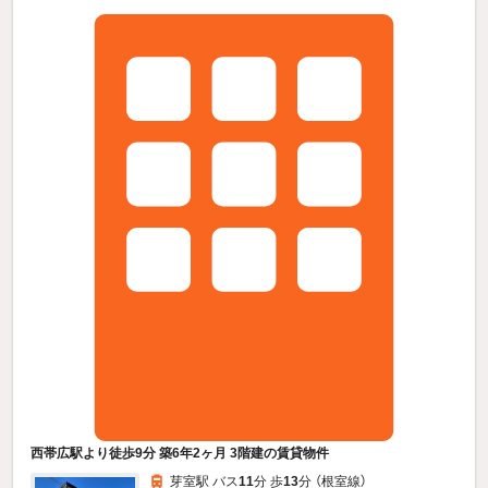
西帯広駅より徒歩9分 築6年2ヶ月 3階建の賃貸物件
芽室駅 バス
11
分 歩
13
分 （根室線）