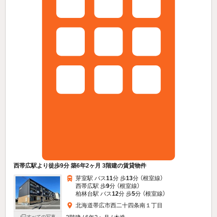
西帯広駅より徒歩9分 築6年2ヶ月 3階建の賃貸物件
芽室駅 バス
11
分 歩
13
分 （根室線）
西帯広駅 歩
9
分 （根室線）
柏林台駅 バス
12
分 歩
5
分 （根室線）
北海道帯広市西二十四条南１丁目
すべての写真