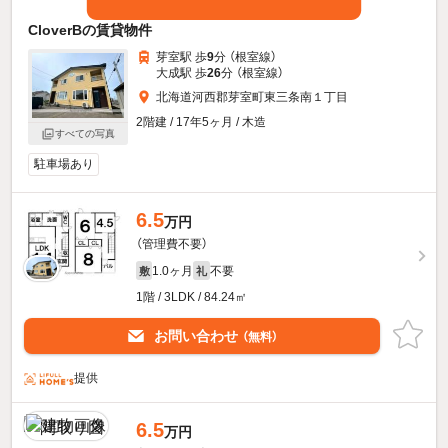
CloverBの賃貸物件
芽室駅 歩
9
分 （根室線）
大成駅 歩
26
分 （根室線）
北海道河西郡芽室町東三条南１丁目
2階建 / 17年5ヶ月 / 木造
すべての写真
駐車場あり
6.5
万円
（管理費不要）
1.0ヶ月
不要
敷
礼
1階 / 3LDK / 84.24㎡
お問い合わせ
（無料）
提供
6.5
万円