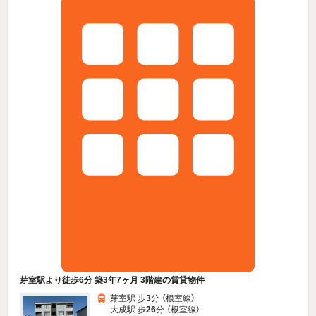
芽室駅より徒歩6分 築3年7ヶ月 3階建の賃貸物件
芽室駅 歩
3
分 （根室線）
大成駅 歩
26
分 （根室線）