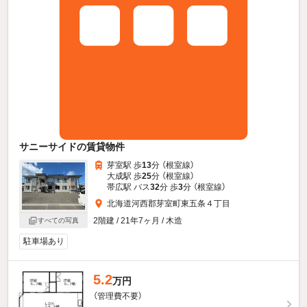
サニーサイドの賃貸物件
芽室駅 歩
13
分 （根室線）
大成駅 歩
25
分 （根室線）
帯広駅 バス
32
分 歩
3
分 （根室線）
北海道河西郡芽室町東五条４丁目
2階建 / 21年7ヶ月 / 木造
すべての写真
駐車場あり
5.2
万円
（管理費不要）