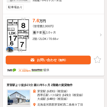
3階建 / 6年2ヶ月 / 木造
駐車場あり
7.6
万円
（管理費2,000円）
不要
1.0ヶ月
敷
礼
2階 / 2LDK / 70.68㎡
お問い合わせ
（無料）
提供
芽室駅より徒歩23分 築11年5ヶ月 2階建の賃貸物件
芽室駅 歩
23
分 （根室線）
西帯広駅 バス
12
分 歩
21
分 （根室線）
大成駅 歩
40
分 （根室線）
北海道河西郡芽室町西二条南９丁目