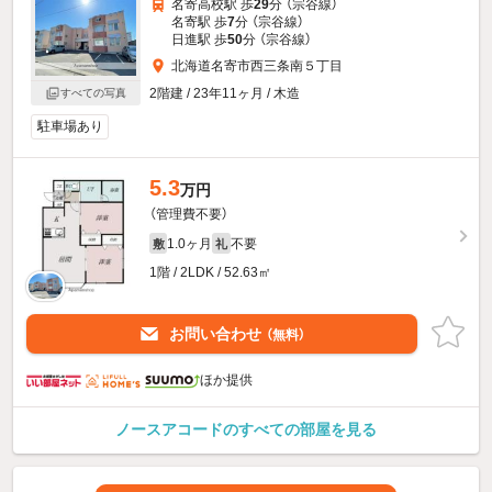
名寄高校駅 歩
29
分 （宗谷線）
名寄駅 歩
7
分 （宗谷線）
日進駅 歩
50
分 （宗谷線）
北海道名寄市西三条南５丁目
2階建 / 23年11ヶ月 / 木造
すべての写真
駐車場あり
5.3
万円
（管理費不要）
1.0ヶ月
不要
敷
礼
1階 / 2LDK / 52.63㎡
お問い合わせ
（無料）
ほか提供
ノースアコードのすべての部屋を見る