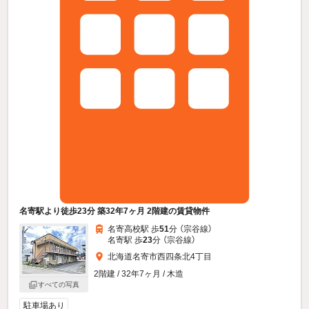
名寄駅より徒歩23分 築32年7ヶ月 2階建の賃貸物件
名寄高校駅 歩
51
分 （宗谷線）
名寄駅 歩
23
分 （宗谷線）
北海道名寄市西四条北4丁目
2階建 / 32年7ヶ月 / 木造
すべての写真
駐車場あり