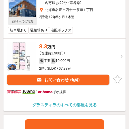
名寄駅 歩
20
分 （宗谷線）
北海道名寄市西十一条南１丁目
2階建 / 2年5ヶ月 / 木造
すべての写真
駐車場あり
駐輪場あり
宅配ボックス
8.3
万円
（管理費2,900円）
不要
10,000円
敷
礼
2階 / 3LDK / 67.38㎡
お問い合わせ
（無料）
ほか提供
グラスティラのすべての部屋を見る