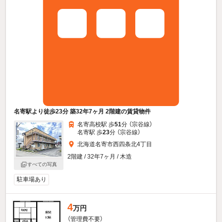
名寄駅より徒歩23分 築32年7ヶ月 2階建の賃貸物件
名寄高校駅 歩
51
分 （宗谷線）
名寄駅 歩
23
分 （宗谷線）
北海道名寄市西四条北4丁目
2階建 / 32年7ヶ月 / 木造
すべての写真
駐車場あり
4
万円
（管理費不要）