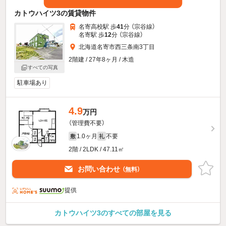
カトウハイツ3の賃貸物件
名寄高校駅 歩
41
分 （宗谷線）
名寄駅 歩
12
分 （宗谷線）
北海道名寄市西三条南3丁目
2階建 / 27年8ヶ月 / 木造
すべての写真
駐車場あり
4.9
万円
（管理費不要）
1.0ヶ月
不要
敷
礼
2階 / 2LDK / 47.11㎡
お問い合わせ
（無料）
提供
カトウハイツ3のすべての部屋を見る