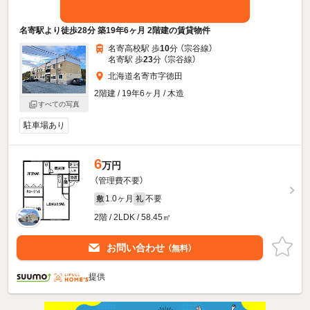
名寄駅より徒歩28分 築19年6ヶ月 2階建の賃貸物件
名寄高校駅 歩
10
分 （宗谷線）
名寄駅 歩
23
分 （宗谷線）
北海道名寄市字徳田
2階建 / 19年6ヶ月 / 木造
すべての写真
駐車場あり
6
万円
（管理費不要）
1.0ヶ月
不要
敷
礼
2階 / 2LDK / 58.45㎡
お問い合わせ
（無料）
提供