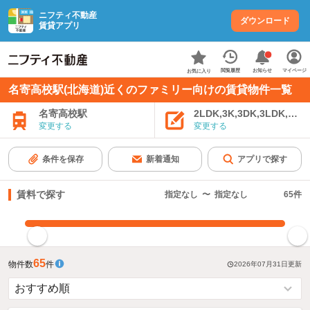
ニフティ不動産
ダウンロード
賃貸アプリ
お知らせ
閲覧履歴
マイページ
お気に入り
名寄高校駅(北海道)近くのファミリー向けの賃貸物件一覧
名寄高校駅
2LDK,3K,3DK,3LDK,4K
変更する
変更する
条件を保存
新着通知
アプリで探す
賃料で探す
指定なし
〜
指定なし
65
件
指定した賃料で絞り込む
65
物件数
件
2026年07月31日
更新