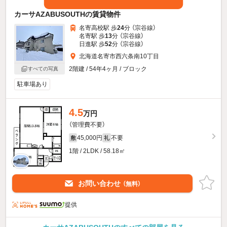
カーサAZABUSOUTHの賃貸物件
名寄高校駅 歩
24
分 （宗谷線）
名寄駅 歩
13
分 （宗谷線）
日進駅 歩
52
分 （宗谷線）
北海道名寄市西六条南10丁目
2階建 / 54年4ヶ月 / ブロック
すべての写真
駐車場あり
4.5
万円
（管理費不要）
45,000円
不要
敷
礼
1階 / 2LDK / 58.18㎡
お問い合わせ
（無料）
提供