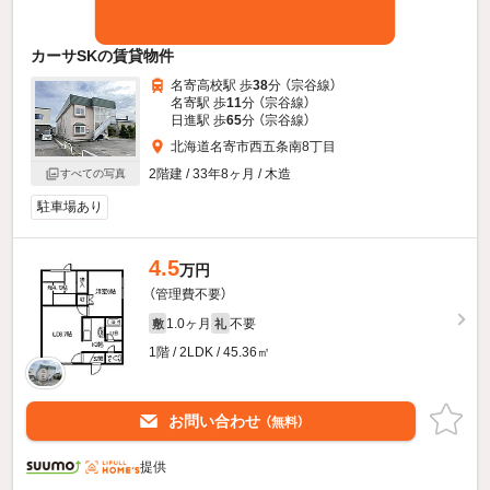
カーサSKの賃貸物件
名寄高校駅 歩
38
分 （宗谷線）
名寄駅 歩
11
分 （宗谷線）
日進駅 歩
65
分 （宗谷線）
北海道名寄市西五条南8丁目
2階建 / 33年8ヶ月 / 木造
すべての写真
駐車場あり
4.5
万円
（管理費不要）
1.0ヶ月
不要
敷
礼
1階 / 2LDK / 45.36㎡
お問い合わせ
（無料）
提供