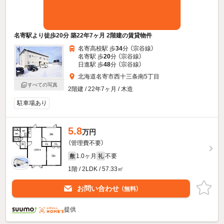
名寄駅より徒歩20分 築22年7ヶ月 2階建の賃貸物件
名寄高校駅 歩
34
分 （宗谷線）
名寄駅 歩
20
分 （宗谷線）
日進駅 歩
48
分 （宗谷線）
北海道名寄市西十三条南5丁目
すべての写真
2階建 / 22年7ヶ月 / 木造
駐車場あり
5.8
万円
（管理費不要）
1.0ヶ月
不要
敷
礼
1階 / 2LDK / 57.33㎡
お問い合わせ
（無料）
提供