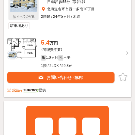
日進駅 歩
55
分 （宗谷線）
北海道名寄市西一条南10丁目
2階建 / 24年5ヶ月 / 木造
すべての写真
駐車場あり
5.4
万円
（管理費不要）
1.0ヶ月
不要
敷
礼
1階 / 2LDK / 59.8㎡
お問い合わせ
（無料）
提供