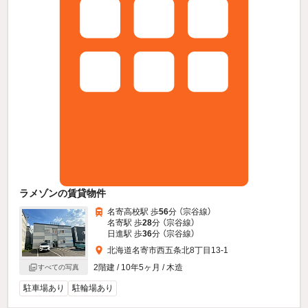
ラメゾンの賃貸物件
名寄高校駅 歩
56
分 （宗谷線）
名寄駅 歩
28
分 （宗谷線）
日進駅 歩
36
分 （宗谷線）
北海道名寄市西五条北8丁目13-1
2階建 / 10年5ヶ月 / 木造
すべての写真
駐車場あり
駐輪場あり