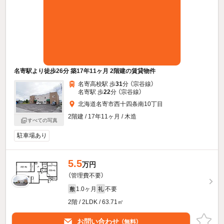
名寄駅より徒歩26分 築17年11ヶ月 2階建の賃貸物件
名寄高校駅 歩
31
分 （宗谷線）
名寄駅 歩
22
分 （宗谷線）
北海道名寄市西十四条南10丁目
2階建 / 17年11ヶ月 / 木造
すべての写真
駐車場あり
5.5
万円
（管理費不要）
1.0ヶ月
不要
敷
礼
2階 / 2LDK / 63.71㎡
お問い合わせ
（無料）