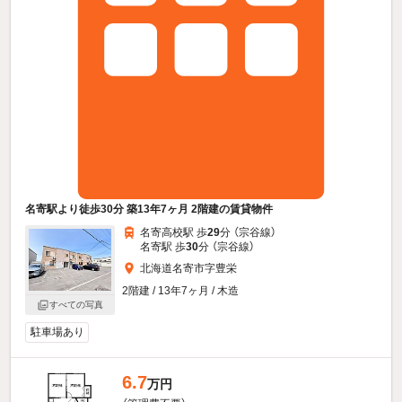
名寄駅より徒歩30分 築13年7ヶ月 2階建の賃貸物件
名寄高校駅 歩
29
分 （宗谷線）
名寄駅 歩
30
分 （宗谷線）
北海道名寄市字豊栄
2階建 / 13年7ヶ月 / 木造
すべての写真
駐車場あり
6.7
万円