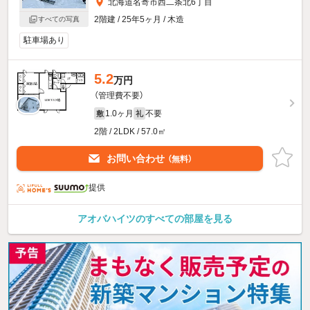
北海道名寄市西二条北6丁目
2階建 / 25年5ヶ月 / 木造
すべての写真
駐車場あり
5.2
万円
（管理費不要）
1.0ヶ月
不要
敷
礼
2階 / 2LDK / 57.0㎡
お問い合わせ
（無料）
提供
アオバハイツのすべての部屋を見る