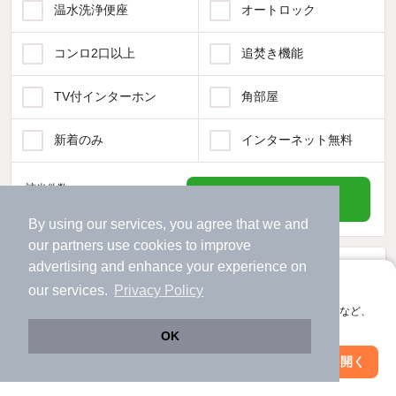
温水洗浄便座
オートロック
コンロ2口以上
追焚き機能
TV付インターホン
角部屋
新着のみ
インターネット無料
該当件数:
物件一覧に反映
65
件
By using our services, you agree that we and
our
partners
use cookies to improve
advertising and enhance your experience on
アプリに切り替えて、サクサクお部屋探し
our services.
Privacy Policy
会員登録なしですぐ使える。マップ検索やお気に入り保存など、
アプリ限定の便利な機能が使えます！
OK
Web版で続行
アプリを開く
駅・沿線を変更
絞り込み条件を変更