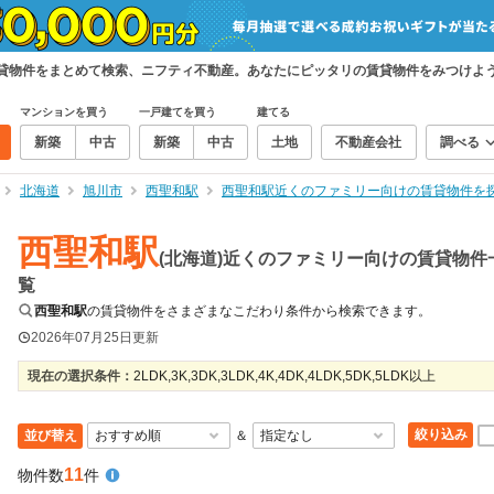
賃貸物件をまとめて検索、ニフティ不動産。あなたにピッタリの賃貸物件をみつけよ
マンションを買う
一戸建てを買う
建てる
新築
中古
新築
中古
土地
不動産会社
調べる
北海道
旭川市
西聖和駅
西聖和駅近くのファミリー向けの賃貸物件を
西聖和駅
(北海道)近くのファミリー向けの賃貸物件
覧
西聖和駅
の賃貸物件をさまざまなこだわり条件から検索できます。
2026年07月25日
更新
現在の選択条件：
2LDK,3K,3DK,3LDK,4K,4DK,4LDK,5DK,5LDK以上
絞り込み
並び替え
＆
11
物件数
件