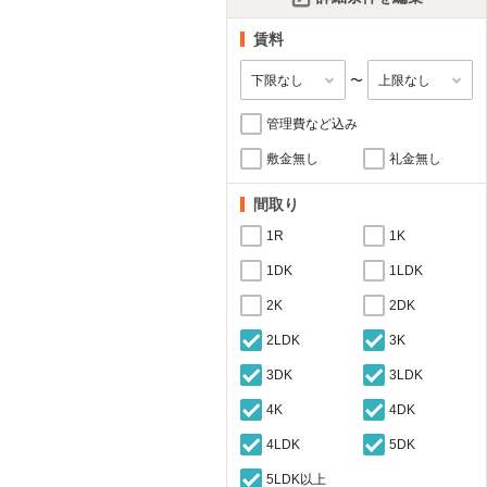
賃料
〜
管理費など込み
敷金無し
礼金無し
間取り
1R
1K
1DK
1LDK
2K
2DK
2LDK
3K
3DK
3LDK
4K
4DK
4LDK
5DK
5LDK以上