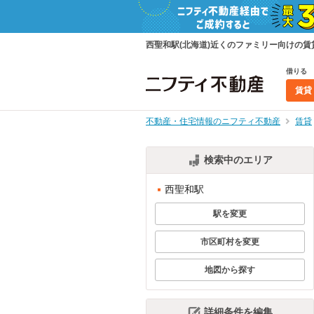
西聖和駅(北海道)近くのファミリー向けの
借りる
賃貸
不動産・住宅情報のニフティ不動産
賃貸
検索中のエリア
西聖和駅
駅を変更
市区町村を変更
地図から探す
詳細条件を編集