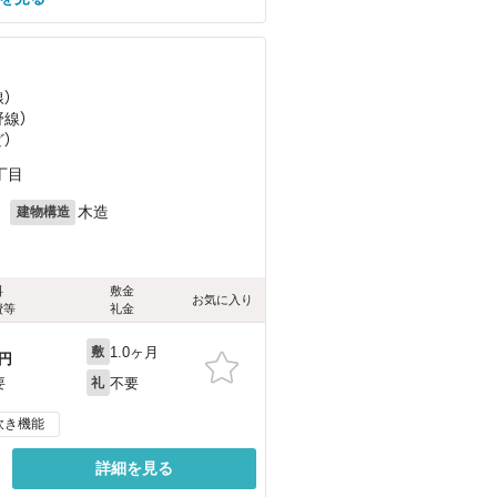
）
野線）
ど
）
丁目
月
木造
建物構造
料
敷金
お気に入り
費等
礼金
1.0ヶ月
敷
円
不要
要
礼
炊き機能
詳細を見る