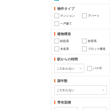
物件タイプ
マンション
アパート
一戸建て
建物構造
鉄筋系
鉄骨系
木造系
ブロック構造
駅からの時間
バス可
築年数
専有面積