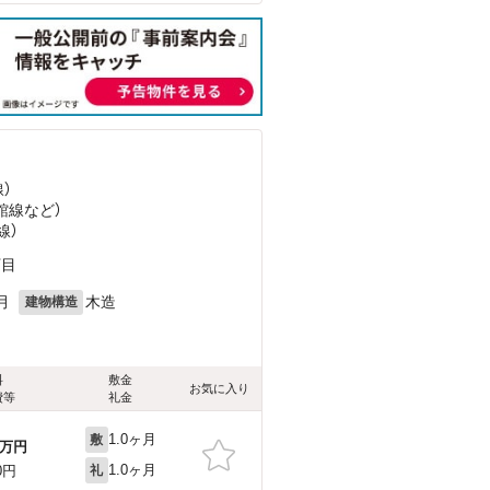
）
館線
など
）
線）
丁目
月
木造
建物構造
料
敷金
お気に入り
費等
礼金
1.0ヶ月
敷
万円
1.0ヶ月
0円
礼