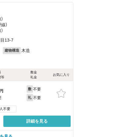
）
野線）
）
13-7
月
木造
建物構造
料
敷金
お気に入り
費等
礼金
不要
敷
円
不要
要
礼
人不要
詳細を見る
部屋を見る