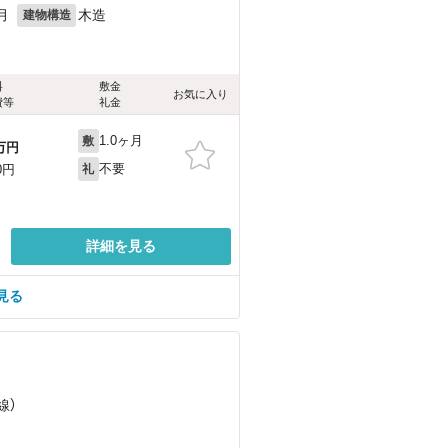
月
木造
建物構造
料
敷金
お気に入り
費等
礼金
1.0ヶ月
敷
万円
不要
0円
礼
詳細を見る
見る
）
線）
）