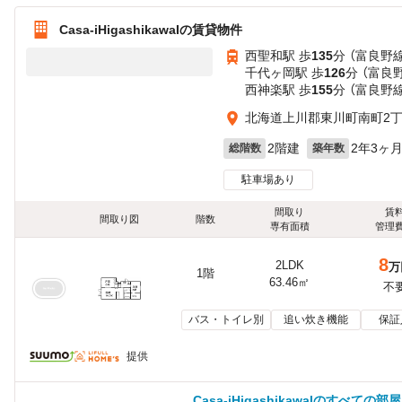
Casa-iHigashikawaIの賃貸物件
西聖和駅 歩
135
分 （富良野線
千代ヶ岡駅 歩
126
分 （富良
西神楽駅 歩
155
分 （富良野線
北海道上川郡東川町南町2丁目
2階建
2年3ヶ
総階数
築年数
駐車場あり
間取り
賃
間取り図
階数
専有面積
管理
8
2LDK
万
1階
63.46㎡
不
バス・トイレ別
追い炊き機能
保証
提供
Casa-iHigashikawaIのすべての