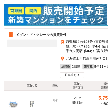
メゾン・ド・クレールの賃貸物件
西聖和駅 歩
103
分 （富良野線
旭川駅 バス
26
分 歩
4
分 （函
千代ヶ岡駅 歩
93
分 （富良野
北海道上川郡東川町南町2
2階建
5年11ヶ
総階数
築年数
駐車場あり
間取り
賃
間取り図
階数
専有面積
管理
5.75
2LDK
1階
55.73㎡
4,60