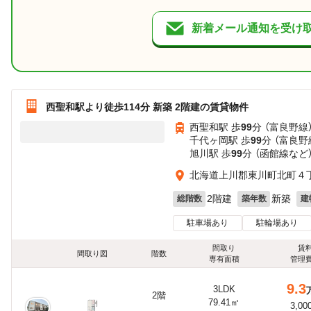
新着メール通知を受け
西聖和駅より徒歩114分 新築 2階建の賃貸物件
西聖和駅 歩
99
分 （富良野線
千代ヶ岡駅 歩
99
分 （富良野
旭川駅 歩
99
分 （函館線
など
北海道上川郡東川町北町４
2階建
新築
総階数
築年数
建
駐車場あり
駐輪場あり
間取り
賃
間取り図
階数
専有面積
管理
9.3
3LDK
2階
79.41㎡
3,00