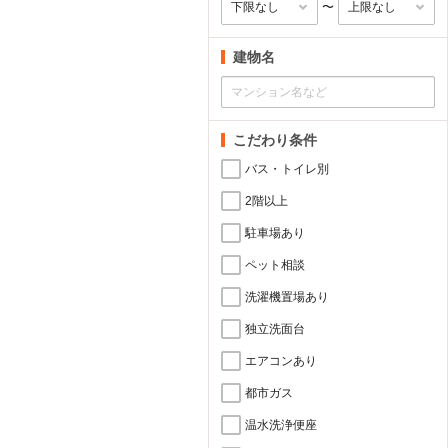
〜
建物名
こだわり条件
バス・トイレ別
2階以上
駐車場あり
ペット相談
洗濯機置場あり
独立洗面台
エアコンあり
都市ガス
温水洗浄便座