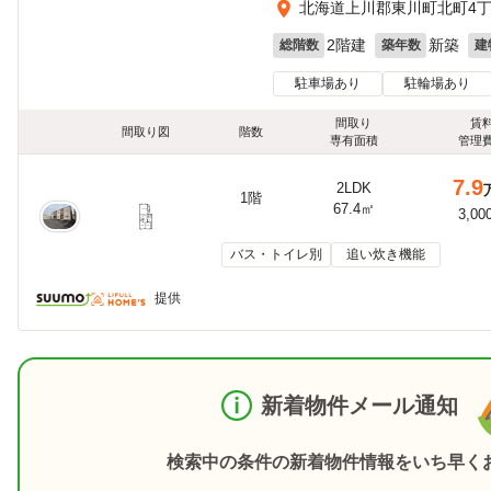
北海道上川郡東川町北町4丁目
2階建
新築
総階数
築年数
建
駐車場あり
駐輪場あり
間取り
賃
間取り図
階数
専有面積
管理
7.9
2LDK
1階
67.4㎡
3,00
バス・トイレ別
追い炊き機能
提供
新着物件メール通知
検索中の条件の新着物件情報をいち早く