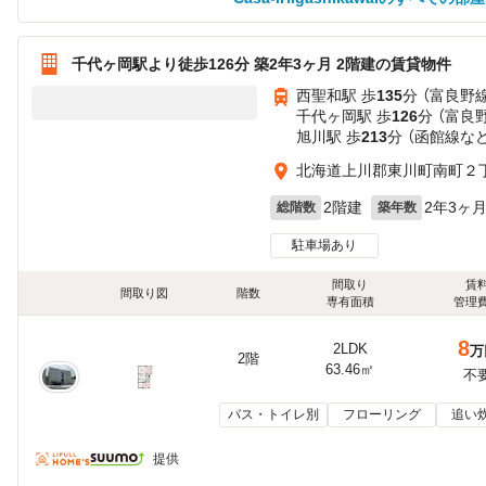
千代ヶ岡駅より徒歩126分 築2年3ヶ月 2階建の賃貸物件
西聖和駅 歩
135
分 （富良野線
千代ヶ岡駅 歩
126
分 （富良
旭川駅 歩
213
分 （函館線
な
北海道上川郡東川町南町２
2階建
2年3ヶ
総階数
築年数
駐車場あり
間取り
賃
間取り図
階数
専有面積
管理
8
2LDK
万
2階
63.46㎡
不
バス・トイレ別
フローリング
追い
提供