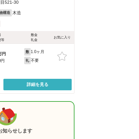
521-30
木造
物構造
料
敷金
お気に入り
費等
礼金
1.0ヶ月
敷
万円
不要
0円
礼
詳細を見る
お知らせします