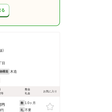
取る
）
線）
）
丁目
木造
物構造
料
敷金
お気に入り
費等
礼金
1.0ヶ月
敷
万円
不要
0円
礼