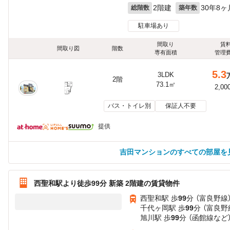
2階建
30年8ヶ
総階数
築年数
駐車場あり
間取り
賃
間取り図
階数
専有面積
管理
5.3
3LDK
2階
73.1㎡
2,00
バス・トイレ別
保証人不要
提供
吉田マンションのすべての部屋を
西聖和駅より徒歩99分 新築 2階建の賃貸物件
西聖和駅 歩
99
分 （富良野線
千代ヶ岡駅 歩
99
分 （富良野
旭川駅 歩
99
分 （函館線
など