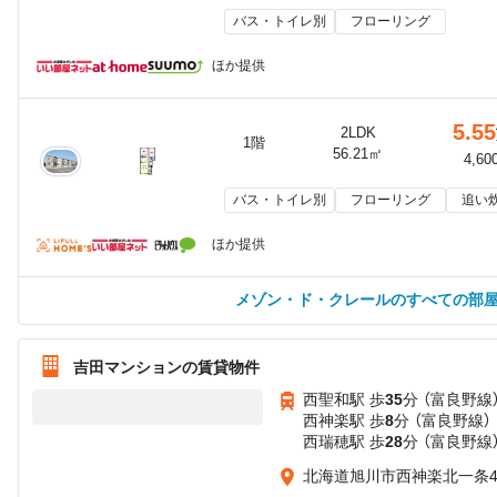
バス・トイレ別
フローリング
ほか提供
5.55
2LDK
1階
56.21㎡
4,60
バス・トイレ別
フローリング
追い
ほか提供
メゾン・ド・クレールのすべての部
吉田マンションの賃貸物件
西聖和駅 歩
35
分 （富良野線
西神楽駅 歩
8
分 （富良野線）
西瑞穂駅 歩
28
分 （富良野線
北海道旭川市西神楽北一条