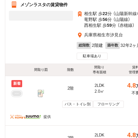
メゾンラスタの賃貸物件
相生駅 歩
22
分 （山陽新幹線
竜野駅 歩
56
分 （山陽線）
西相生駅 歩
59
分 （赤穂線）
兵庫県相生市汐見台
2階建
32年2ヶ
総階数
築年数
駐車場あり
間取り
賃
間取り図
階数
専有面積
管理
新着
4.8
2LDK
2階
2.0㎡
不
バス・トイレ別
フローリング
提供
4.8
2LDK
2階