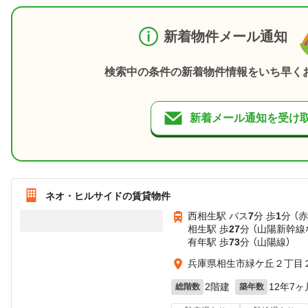
新着物件メール通知
検索中の条件の新着物件情報をいち早く
新着メール通知を受け
ネオ・ヒルサイドの賃貸物件
西相生駅 バス
7
分 歩
1
分 （
相生駅 歩
27
分 （山陽新幹線
有年駅 歩
73
分 （山陽線）
兵庫県相生市緑ケ丘２丁目２
2階建
12年7ヶ
総階数
築年数