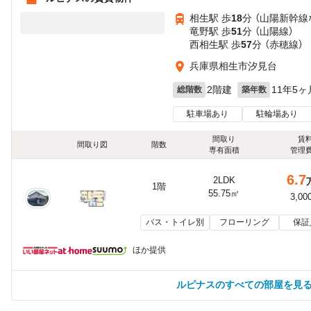
相生駅 歩
18
分 （山陽新幹線
竜野駅 歩
51
分 （山陽線）
西相生駅 歩
57
分 （赤穂線）
兵庫県相生市汐見台
2階建
11年5ヶ
総階数
築年数
駐車場あり
駐輪場あり
間取り
賃
間取り図
階数
専有面積
管理
6.7
2LDK
1階
55.75㎡
3,00
バス・トイレ別
フローリング
保証
ほか提供
ルピナスのすべての部屋を見