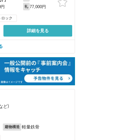
77,000円
0円
礼
トロック
詳細を見る
る
など
）
月
軽量鉄骨
建物構造