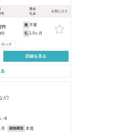
料
敷金
お気に入り
費等
礼金
不要
敷
万円
1.0ヶ月
0円
礼
トロック
詳細を見る
見る
など
）
-８
ヶ月
木造
建物構造