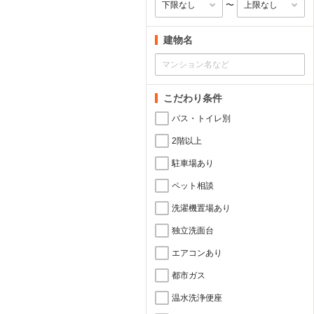
〜
建物名
こだわり条件
バス・トイレ別
2階以上
駐車場あり
ペット相談
洗濯機置場あり
独立洗面台
エアコンあり
都市ガス
温水洗浄便座