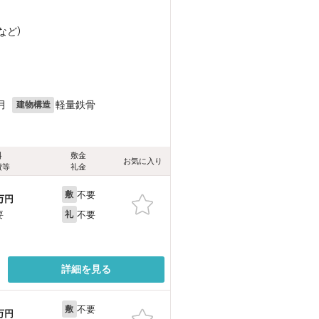
など
）
月
軽量鉄骨
建物構造
料
敷金
お気に入り
費等
礼金
不要
敷
万円
不要
要
礼
詳細を見る
不要
敷
万円