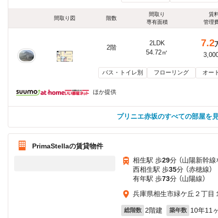
間取り
賃
間取り図
階数
専有面積
管理
7.2
2LDK
2階
54.72㎡
3,00
バス・トイレ別
フローリング
オー
ほか提供
プリニエ赤坂のすべての部屋を
PrimaStellaの賃貸物件
相生駅 歩
29
分 （山陽新幹線
西相生駅 歩
35
分 （赤穂線）
有年駅 歩
73
分 （山陽線）
兵庫県相生市緑ケ丘２丁目１
2階建
10年11
総階数
築年数