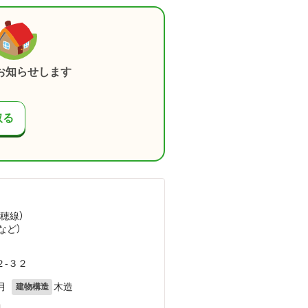
お知らせします
取る
赤穂線）
など
）
-３２
月
木造
建物構造