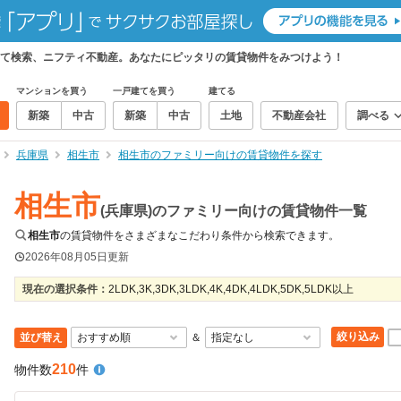
て検索、ニフティ不動産。あなたにピッタリの賃貸物件をみつけよう！
マンションを買う
一戸建てを買う
建てる
新築
中古
新築
中古
土地
不動産会社
調べる
兵庫県
相生市
相生市のファミリー向けの賃貸物件を探す
相生市
(兵庫県)のファミリー向けの賃貸物件一覧
相生市
の賃貸物件をさまざまなこだわり条件から検索できます。
2026年08月05日
更新
現在の選択条件：
2LDK,3K,3DK,3LDK,4K,4DK,4LDK,5DK,5LDK以上
絞り込み
並び替え
＆
210
物件数
件