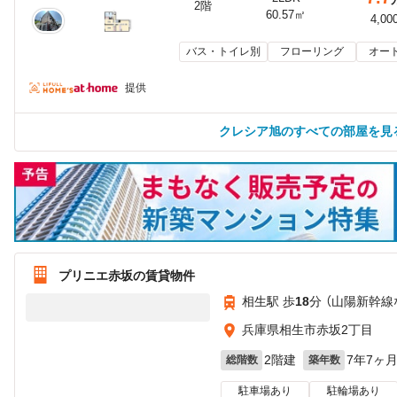
2階
60.57㎡
4,00
バス・トイレ別
フローリング
オー
提供
クレシア旭のすべての部屋を見
プリニエ赤坂の賃貸物件
相生駅 歩
18
分 （山陽新幹線
兵庫県相生市赤坂2丁目
2階建
7年7ヶ
総階数
築年数
駐車場あり
駐輪場あり