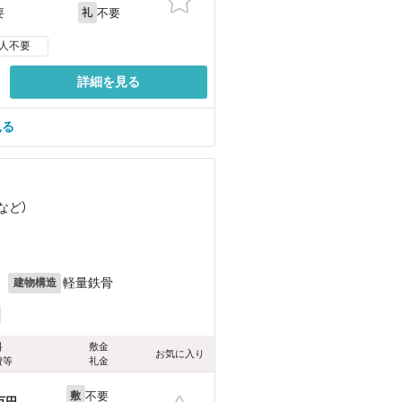
不要
要
礼
人不要
詳細を見る
見る
など
）
月
軽量鉄骨
建物構造
料
敷金
お気に入り
費等
礼金
不要
敷
万円