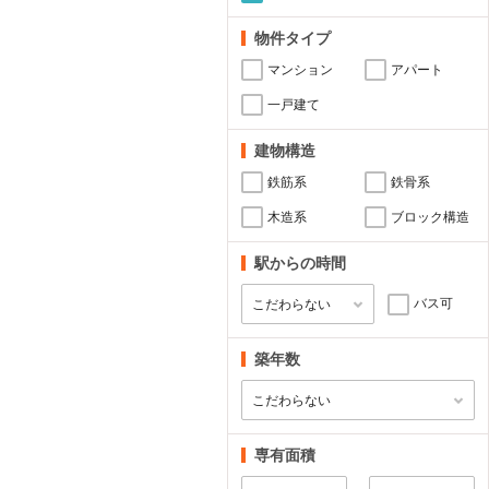
物件タイプ
マンション
アパート
一戸建て
建物構造
鉄筋系
鉄骨系
木造系
ブロック構造
駅からの時間
バス可
築年数
専有面積