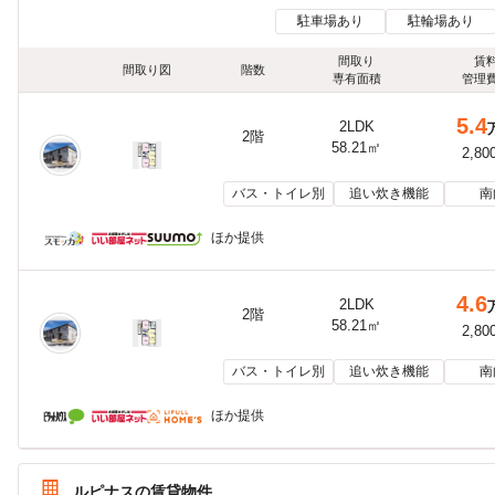
駐車場あり
駐輪場あり
間取り
賃
間取り図
階数
専有面積
管理
5.4
2LDK
2階
58.21㎡
2,80
バス・トイレ別
追い炊き機能
南
ほか提供
4.6
2LDK
2階
58.21㎡
2,80
バス・トイレ別
追い炊き機能
南
ほか提供
ルピナスの賃貸物件