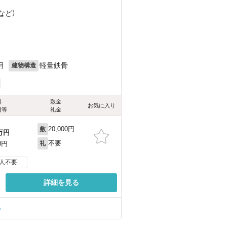
など
）
月
軽量鉄骨
建物構造
料
敷金
お気に入り
費等
礼金
20,000円
敷
万円
不要
0円
礼
人不要
詳細を見る
る