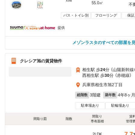
55.0㎡
不
バス・トイレ別
フローリング
保証
提供
メゾンラスタのすべての部屋を
クレシア旭の賃貸物件
相生駅 歩
24
分 （山陽新幹線
西相生駅 歩
30
分 （赤穂線）
兵庫県相生市旭2丁目
3階建
4年8ヶ
総階数
築年数
駐車場あり
駐輪場あり
間取り
賃
間取り図
階数
専有面積
管理
7.7
2LDK