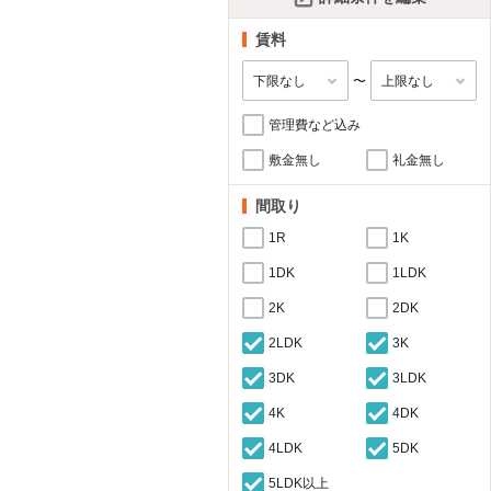
賃料
〜
管理費など込み
敷金無し
礼金無し
間取り
1R
1K
1DK
1LDK
2K
2DK
2LDK
3K
3DK
3LDK
4K
4DK
4LDK
5DK
5LDK以上