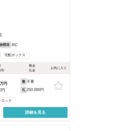
）
目
RC
物構造
宅配ボックス
料
敷金
お気に入り
費等
礼金
不要
敷
万円
250,000円
00円
礼
トロック
詳細を見る