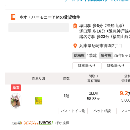
ネオ・ハーモニーＹＭの賃貸物件
塚口駅 歩
6
分 （福知山線）
塚口駅 歩
16
分 （阪急神戸線
猪名寺駅 歩
23
分 （福知山線
兵庫県尼崎市御園2丁目
4階建
25年5ヶ
総階数
築年数
駐車場あり
駐輪場あり
間取り
賃
間取り図
階数
専有面積
管理
新着
9.2
2LDK
1階
58.88㎡
5,00
バス・トイレ別
ペット相談
フロ
ほか提供