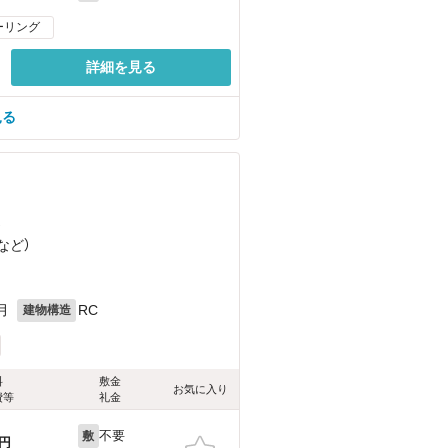
ーリング
詳細を見る
見る
）
など
）
月
RC
建物構造
料
敷金
お気に入り
費等
礼金
不要
敷
円