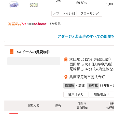
3階
59.89㎡
5,00
バス・トイレ別
フローリング
ほか提供
アダージオ若王寺のすべての部屋
SAドームの賃貸物件
塚口駅 歩
27
分 （福知山線）
園田駅 歩
6
分 （阪急神戸線）
尼崎駅 歩
37
分 （東海道線
な
兵庫県尼崎市善法寺町
4階建
33年5ヶ
総階数
築年数
駐車場あり
駐輪場あり
間取り
賃
間取り図
階数
専有面積
管理