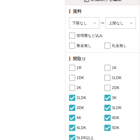
賃料
〜
管理費など込み
敷金無し
礼金無し
間取り
1R
1K
1DK
1LDK
2K
2DK
2LDK
3K
3DK
3LDK
4K
4DK
4LDK
5DK
5LDK以上