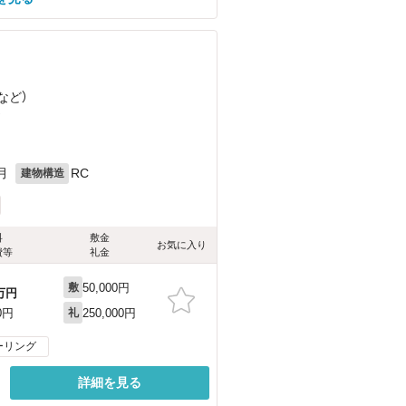
など
）
）
月
RC
建物構造
料
敷金
お気に入り
費等
礼金
50,000円
敷
万円
250,000円
0円
礼
ーリング
詳細を見る