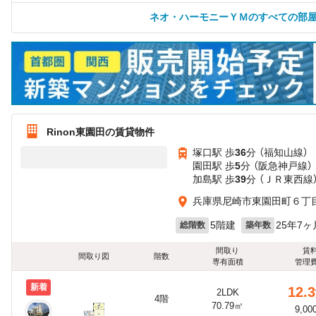
ネオ・ハーモニーＹＭのすべての部
Rinon東園田の賃貸物件
塚口駅 歩
36
分 （福知山線）
園田駅 歩
5
分 （阪急神戸線）
加島駅 歩
39
分 （ＪＲ東西線
兵庫県尼崎市東園田町６丁
5階建
25年7ヶ
総階数
築年数
間取り
賃
間取り図
階数
専有面積
管理
新着
12.3
2LDK
4階
70.79㎡
9,00