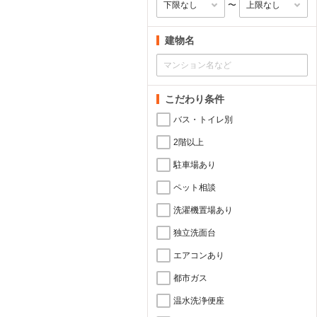
〜
建物名
こだわり条件
バス・トイレ別
2階以上
駐車場あり
ペット相談
洗濯機置場あり
独立洗面台
エアコンあり
都市ガス
温水洗浄便座