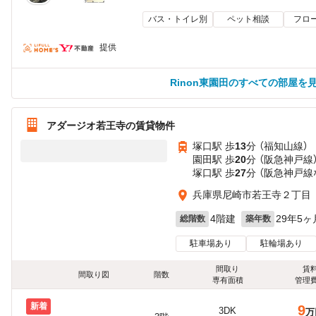
バス・トイレ別
ペット相談
フロ
提供
Rinon東園田のすべての部屋を
アダージオ若王寺の賃貸物件
塚口駅 歩
13
分 （福知山線）
園田駅 歩
20
分 （阪急神戸線
塚口駅 歩
27
分 （阪急神戸線
兵庫県尼崎市若王寺２丁目
4階建
29年5ヶ
総階数
築年数
駐車場あり
駐輪場あり
間取り
賃
間取り図
階数
専有面積
管理
新着
9
3DK
万