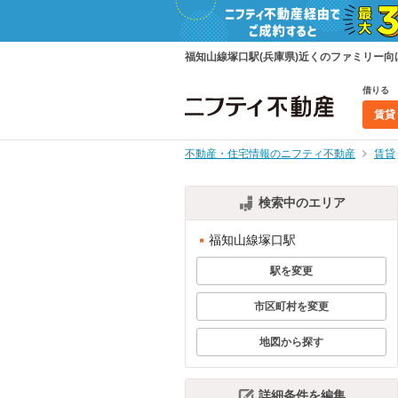
福知山線塚口駅(兵庫県)近くのファミリー
借りる
賃貸
不動産・住宅情報のニフティ不動産
賃貸
検索中のエリア
福知山線塚口駅
駅を変更
市区町村を変更
地図から探す
詳細条件を編集