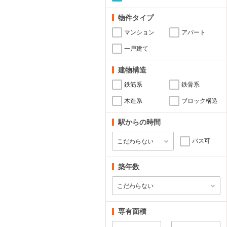
物件タイプ
マンション
アパート
一戸建て
建物構造
鉄筋系
鉄骨系
木造系
ブロック構造
駅からの時間
バス可
築年数
専有面積