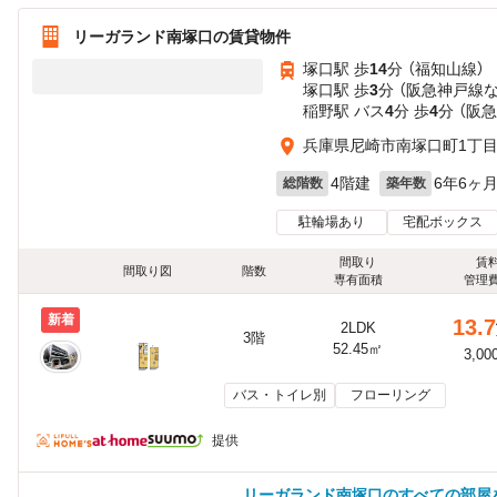
リーガランド南塚口の賃貸物件
塚口駅 歩
14
分 （福知山線）
塚口駅 歩
3
分 （阪急神戸線
稲野駅 バス
4
分 歩
4
分 （阪
兵庫県尼崎市南塚口町1丁
4階建
6年6ヶ
総階数
築年数
駐輪場あり
宅配ボックス
間取り
賃
間取り図
階数
専有面積
管理
新着
13.7
2LDK
3階
52.45㎡
3,00
バス・トイレ別
フローリング
提供
リーガランド南塚口のすべての部屋