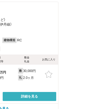
など
）
急伊丹線）
目
月
RC
建物構造
料
敷金
お気に入り
費等
礼金
30,000円
敷
万円
2.0ヶ月
0円
礼
詳細を見る
を見る