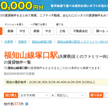
向けの賃貸物件をまとめて検索、ニフティ不動産。あなたにピッタリの賃貸物件をみ
マンションを買う
一戸建てを買う
建てる
新築
中古
新築
中古
土地
不動産会社
調べる
兵庫県
尼崎市
福知山線塚口駅
福知山線塚口駅近くのファミリー向け
福知山線塚口駅
(兵庫県)近くのファミリー向
の賃貸物件一覧
福知山線塚口駅
の賃貸物件をさまざまなこだわり条件から検索できます。
2026年08月07日
更新
現在の選択条件：
2LDK,3K,3DK,3LDK,4K,4DK,4LDK,5DK,5LDK以上
絞り込み
並び替え
＆
373
物件数
件