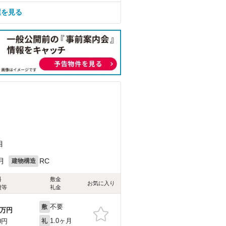
屋を見る
）
目
月
RC
建物構造
料
敷金
お気に入り
費等
礼金
不要
敷
万円
1.0ヶ月
0円
礼