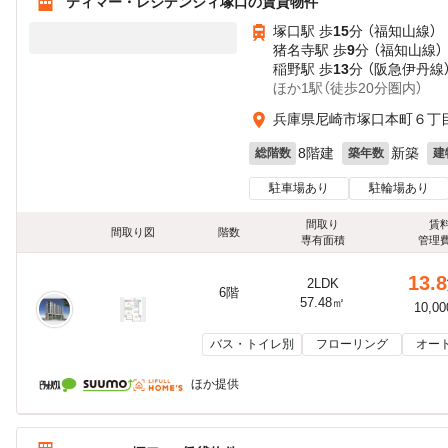
ティマー・レジデンシィ塚口の賃貸物件
塚口駅 歩
15
分 （福知山線）
猪名寺駅 歩
9
分 （福知山線）
稲野駅 歩
13
分 （阪急伊丹線
ほか1駅（徒歩20分圏内）
兵庫県尼崎市塚口本町６丁
8階建
新築
総階数
築年数
建
駐車場あり
駐輪場あり
間取り
賃
間取り図
階数
専有面積
管理
13.8
2LDK
6階
57.48㎡
10,0
バス・トイレ別
フローリング
オー
ほか提供