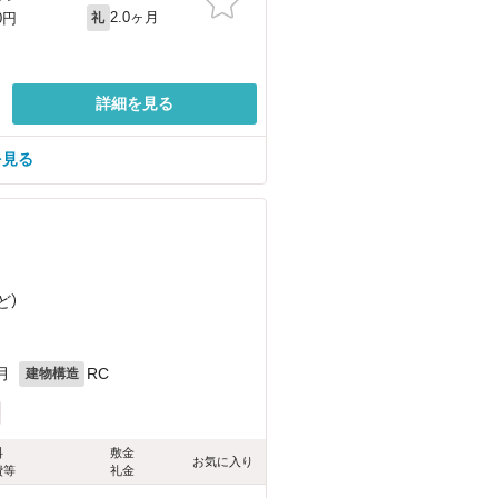
2.0ヶ月
0円
礼
詳細を見る
を見る
ど
）
月
RC
建物構造
料
敷金
お気に入り
費等
礼金