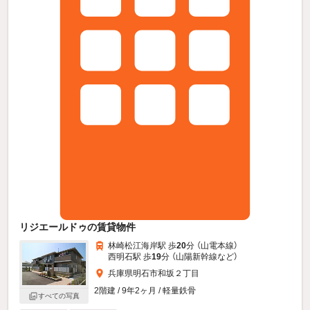
リジエールドゥの賃貸物件
林崎松江海岸駅 歩
20
分 （山電本線）
西明石駅 歩
19
分 （山陽新幹線
など
）
兵庫県明石市和坂２丁目
2階建 / 9年2ヶ月 / 軽量鉄骨
すべての写真