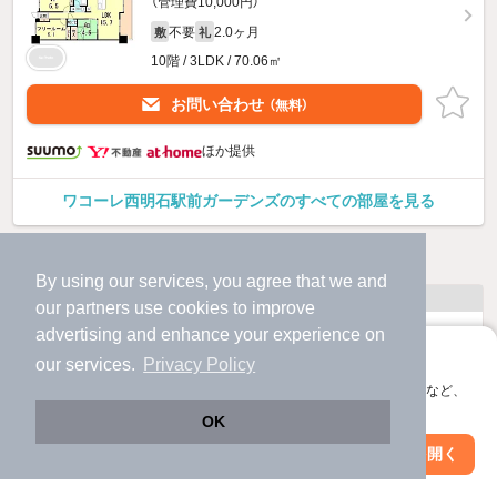
（管理費10,000円）
不要
2.0ヶ月
敷
礼
10階 / 3LDK / 70.06㎡
お問い合わせ
（無料）
ほか提供
ワコーレ西明石駅前ガーデンズのすべての部屋を見る
他の人はこんな条件で絞り込んでいます！
By using our services, you agree that we and
人気のこだわり条件
our
partners
use cookies to improve
advertising and enhance your experience on
バス・トイレ別
2階以上
アプリに切り替えて、サクサクお部屋探し
our services.
Privacy Policy
会員登録なしですぐ使える。マップ検索やお気に入り保存など、
駐車場あり
ペット相談
アプリ限定の便利な機能が使えます！
OK
洗濯機置場あり
独立洗面台
Web版で続行
アプリを開く
駅・沿線を変更
絞り込み条件を変更