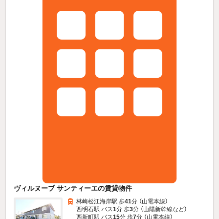
ヴィルヌーブ サンティーエの賃貸物件
林崎松江海岸駅 歩
41
分 （山電本線）
西明石駅 バス
1
分 歩
3
分 （山陽新幹線
など
）
西新町駅 バス
15
分 歩
7
分 （山電本線）