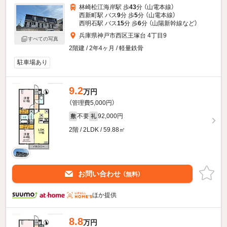
林崎松江海岸駅 歩
43
分 （山電本線）
西新町駅 バス
9
分 歩
5
分 （山電本線）
西明石駅 バス
15
分 歩
6
分 （山陽新幹線
など
）
兵庫県神戸市西区王塚台 4丁目9
すべての写真
2階建 / 2年4ヶ月 / 軽量鉄骨
駐車場あり
9.2
万円
（管理費5,000円）
不要
92,000円
敷
礼
2階 / 2LDK / 59.88㎡
お問い合わせ
（無料）
ほか提供
8.8
万円