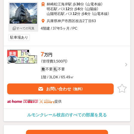
林崎松江海岸駅 歩
30
分 （山電本線）
明石駅 バス
12
分 歩
6
分 （山陽線）
山陽明石駅 バス
12
分 歩
6
分 （山電本線）
兵庫県神戸市西区枝吉2丁目63
4階建 / 37年5ヶ月 / PC
すべての写真
駐車場あり
7
新着
万円
（管理費3,500円）
不要
不要
敷
礼
1階 / 3LDK / 65.49㎡
お問い合わせ
（無料）
提供
ルモンクレール枝吉のすべての部屋を見る