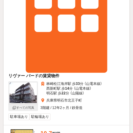
リヴァー バードの賃貸物件
林崎松江海岸駅 歩
33
分 （山電本線）
西新町駅 歩
14
分 （山電本線）
明石駅 歩
22
分 （山陽線）
兵庫県明石市北王子町
3階建 / 12年2ヶ月 / 鉄骨造
すべての写真
駐車場あり
駐輪場あり