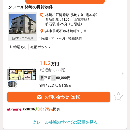
クレール林崎の賃貸物件
林崎松江海岸駅 歩
9
分 （山電本線）
西新町駅 歩
10
分 （山電本線）
明石駅 歩
25
分 （山陽線）
兵庫県明石市林崎町１丁目
3階建 / 3年9ヶ月 / 軽量鉄骨
すべての写真
駐輪場あり
宅配ボックス
11.2
万円
（管理費6,000円）
不要
60,000円
敷
礼
3階 / 2LDK / 54.35㎡
お問い合わせ
（無料）
提供
クレール林崎のすべての部屋を見る