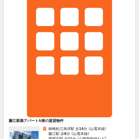
藤江新築アパートA棟の賃貸物件
林崎松江海岸駅 歩
14
分 （山電本線）
藤江駅 歩
8
分 （山電本線）
西明石駅 歩
11
分 （山陽新幹線
など
）