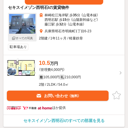
セキスイメゾン西明石Iの賃貸物件
林崎松江海岸駅 歩
35
分 （山電本線）
西明石駅 歩
15
分 （山陽新幹線
など
）
藤江駅 歩
32
分 （山電本線）
兵庫県明石市明南町1丁目6-23
2階建 / 1年11ヶ月 / 軽量鉄骨
すべての写真
駐車場あり
10.5
万円
（管理費4,000円）
105,000円
210,000円
敷
礼
2階 / 2LDK / 54.0㎡
お問い合わせ
（無料）
ほか提供
セキスイメゾン西明石Iのすべての部屋を見る