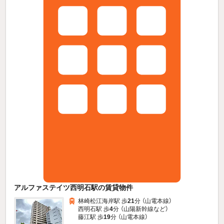
アルファステイツ西明石駅の賃貸物件
林崎松江海岸駅 歩
21
分 （山電本線）
西明石駅 歩
4
分 （山陽新幹線
など
）
藤江駅 歩
19
分 （山電本線）