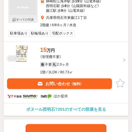
林崎松江海岸駅 歩
19
分 （山電本線）
西明石駅 歩
8
分 （山陽新幹線
など
）
藤江駅 歩
9
分 （山電本線）
兵庫県明石市東藤江1丁目
すべての写真
2階建 / 6年6ヶ月 / 木造
駐車場あり
駐輪場あり
宅配ボックス
15
万円
（管理費不要）
不要
2.0ヶ月
敷
礼
1階 / 3LDK / 80.73㎡
お問い合わせ
（無料）
ほか提供
ボヌール西明石?201のすべての部屋を見る