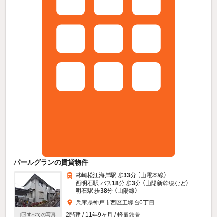
パールグランの賃貸物件
林崎松江海岸駅 歩
33
分 （山電本線）
西明石駅 バス
18
分 歩
3
分 （山陽新幹線
など
）
明石駅 歩
38
分 （山陽線）
兵庫県神戸市西区王塚台6丁目
2階建 / 11年9ヶ月 / 軽量鉄骨
すべての写真