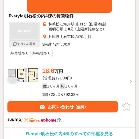
R-style明石松の内4棟の賃貸物件
林崎松江海岸駅 歩
31
分 （山電本線）
西明石駅 歩
8
分 （山陽新幹線
など
）
兵庫県明石市松の内1丁目
すべての写真
3階建 / 2年 / 木造
駐車場あり
駐輪場あり
18.6
万円
（管理費12,000円）
1.0ヶ月
1.0ヶ月
敷
礼
1階 / 2SLDK / 92.32㎡
お問い合わせ
（無料）
提供
R-style明石松の内4棟のすべての部屋を見る