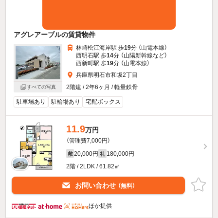
アグレアーブルの賃貸物件
林崎松江海岸駅 歩
19
分 （山電本線）
西明石駅 歩
14
分 （山陽新幹線
など
）
西新町駅 歩
19
分 （山電本線）
兵庫県明石市和坂2丁目
2階建 / 2年6ヶ月 / 軽量鉄骨
すべての写真
駐車場あり
駐輪場あり
宅配ボックス
11.9
万円
（管理費7,000円）
20,000円
180,000円
敷
礼
2階 / 2LDK / 61.82㎡
お問い合わせ
（無料）
ほか提供