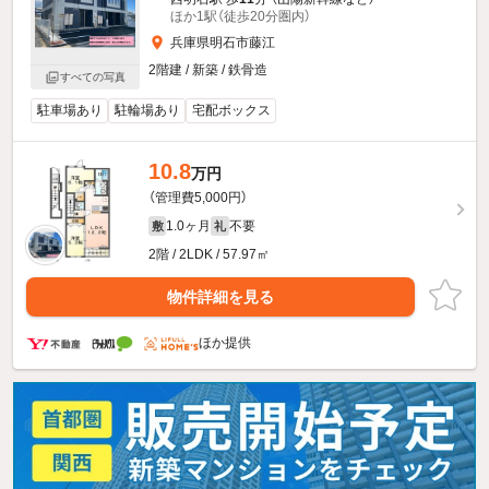
ほか1駅（徒歩20分圏内）
兵庫県明石市藤江
2階建 / 新築 / 鉄骨造
すべての写真
駐車場あり
駐輪場あり
宅配ボックス
10.8
万円
（管理費5,000円）
1.0ヶ月
不要
敷
礼
2階 / 2LDK / 57.97㎡
物件詳細を見る
ほか提供