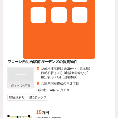
ワコーレ西明石駅前ガーデンズの賃貸物件
林崎松江海岸駅 歩
30
分 （山電本線）
西明石駅 歩
3
分 （山陽新幹線
など
）
藤江駅 歩
23
分 （山電本線）
兵庫県明石市松の内２丁目
すべての写真
14階建 / 14年7ヶ月 / RC
駐輪場あり
宅配ボックス
15
万円