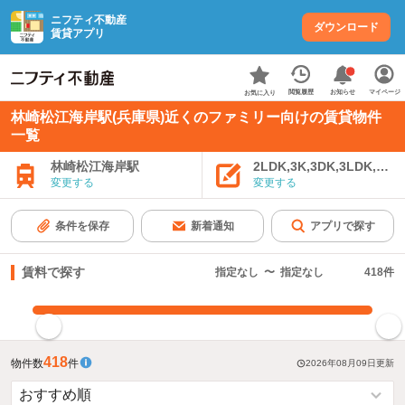
ニフティ不動産
ダウンロード
賃貸アプリ
お知らせ
閲覧履歴
マイページ
お気に入り
林崎松江海岸駅(兵庫県)近くのファミリー向けの賃貸物件
一覧
林崎松江海岸駅
2LDK,3K,3DK,3LDK,4K
変更する
変更する
条件を保存
新着通知
アプリで探す
賃料で探す
指定なし
〜
指定なし
418
件
指定した賃料で絞り込む
418
物件数
件
2026年08月09日
更新