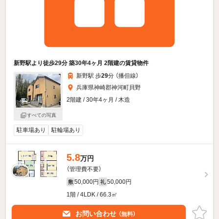
新野駅より徒歩29分 築30年4ヶ月 2階建の賃貸物件
新野駅 歩
29
分 （播但線）
兵庫県神崎郡神河町貝野
2階建 / 30年4ヶ月 / 木造
すべての写真
駐車場あり
駐輪場あり
5.8
万円
（管理費不要）
50,000円
50,000円
敷
礼
1階 / 4LDK / 66.3㎡
お問い合わせ
（無料）