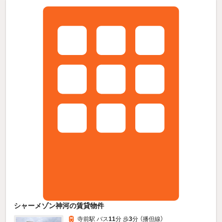
シャーメゾン神河の賃貸物件
寺前駅 バス
11
分 歩
3
分 （播但線）