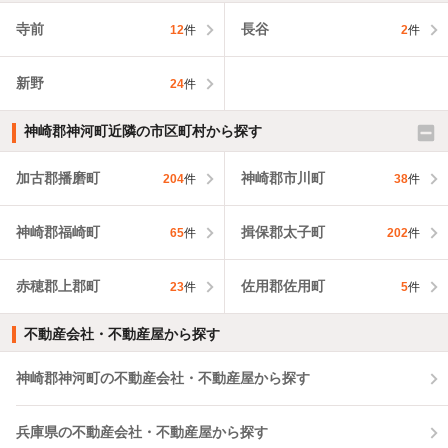
寺前
長谷
12
件
2
件
新野
24
件
神崎郡神河町近隣の市区町村から探す
加古郡播磨町
神崎郡市川町
204
件
38
件
神崎郡福崎町
揖保郡太子町
65
件
202
件
赤穂郡上郡町
佐用郡佐用町
23
件
5
件
不動産会社・不動産屋から探す
神崎郡神河町の不動産会社・不動産屋から探す
兵庫県の不動産会社・不動産屋から探す