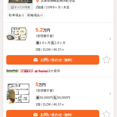
兵庫県神崎郡神河町寺前
2階建 / 23年9ヶ月 / 木造
すべての写真
駐車場あり
駐輪場あり
5.2
万円
（管理費不要）
1.0ヶ月
1.0ヶ月
敷
礼
2階 / 2LDK / 46.37㎡
お問い合わせ
（無料）
ほか提供
5
万円
（管理費不要）
50,000円
50,000円
敷
礼
1階 / 2LDK / 46.37㎡
お問い合わせ
（無料）