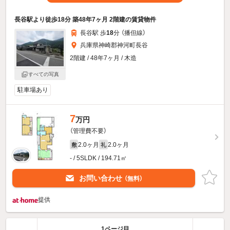
長谷駅より徒歩18分 築48年7ヶ月 2階建の賃貸物件
長谷駅 歩
18
分 （播但線）
兵庫県神崎郡神河町長谷
2階建 / 48年7ヶ月 / 木造
すべての写真
駐車場あり
7
万円
（管理費不要）
2.0ヶ月
2.0ヶ月
敷
礼
- / 5SLDK / 194.71㎡
お問い合わせ
（無料）
提供
1ページ目