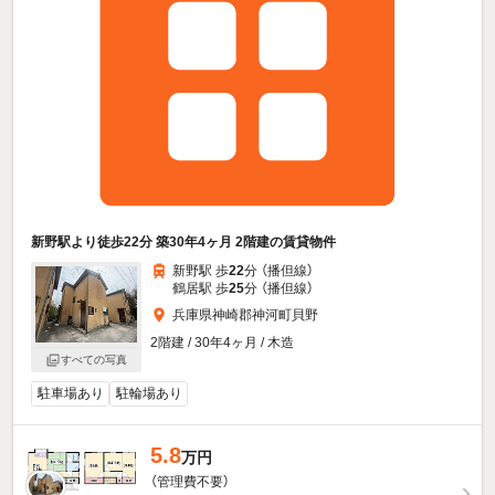
新野駅より徒歩22分 築30年4ヶ月 2階建の賃貸物件
新野駅 歩
22
分 （播但線）
鶴居駅 歩
25
分 （播但線）
兵庫県神崎郡神河町貝野
2階建 / 30年4ヶ月 / 木造
すべての写真
駐車場あり
駐輪場あり
5.8
万円
（管理費不要）