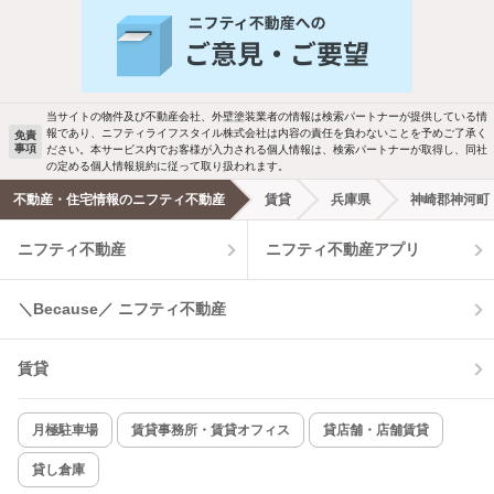
人気のこだわり条件
新着物件メール通知
バス・トイレ別
2階以上
検索中の条件の新着物件情報をいち早く
駐車場あり
ペット相談
お知らせします
当サイトの物件及び不動産会社、外壁塗装業者の情報は検索パートナーが提供している情
報であり、ニフティライフスタイル株式会社は内容の責任を負わないことを予めご了承く
免責
事項
ださい。本サービス内でお客様が入力される個人情報は、検索パートナーが取得し、同社
洗濯機置場あり
独立洗面台
新着メール通知を受け取る
の定める個人情報規約に従って取り扱われます。
不動産・住宅情報のニフティ不動産
賃貸
兵庫県
神崎郡神河町
エアコンあり
都市ガス
ニフティ不動産
ニフティ不動産アプリ
温水洗浄便座
オートロック
＼Because／ ニフティ不動産
コンロ2口以上
追焚き機能
賃貸
TV付インターホン
角部屋
新着のみ
インターネット無料
月極駐車場
賃貸事務所・賃貸オフィス
貸店舗・店舗賃貸
貸し倉庫
該当件数: