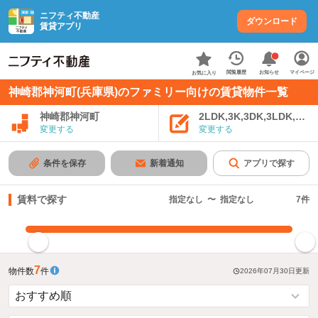
ニフティ不動産
ダウンロード
賃貸アプリ
お知らせ
閲覧履歴
マイページ
お気に入り
神崎郡神河町(兵庫県)のファミリー向けの賃貸物件一覧
神崎郡神河町
2LDK,3K,3DK,3LDK,4K
変更する
変更する
条件を保存
新着通知
アプリで探す
賃料で探す
指定なし
〜
指定なし
7
件
指定した賃料で絞り込む
7
物件数
件
2026年07月30日
更新