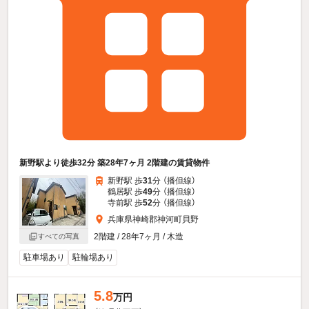
新野駅より徒歩32分 築28年7ヶ月 2階建の賃貸物件
新野駅 歩
31
分 （播但線）
鶴居駅 歩
49
分 （播但線）
寺前駅 歩
52
分 （播但線）
兵庫県神崎郡神河町貝野
2階建 / 28年7ヶ月 / 木造
すべての写真
駐車場あり
駐輪場あり
5.8
万円