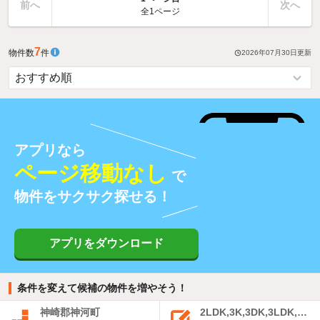
前へ
次へ
全1ページ
7
物件数
件
2026年07月30日
更新
アプリなら
ページ移動なし
で
物件をサクサク探せる！
アプリをダウンロード
条件を変えて候補の物件を増やそう！
神崎郡神河町
2LDK,3K,3DK,3LDK,4K