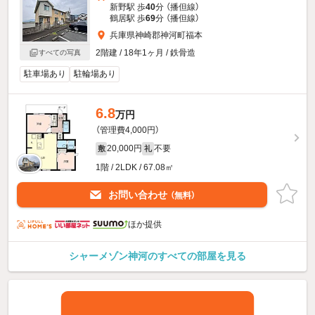
新野駅 歩
40
分 （播但線）
鶴居駅 歩
69
分 （播但線）
兵庫県神崎郡神河町福本
2階建 / 18年1ヶ月 / 鉄骨造
すべての写真
駐車場あり
駐輪場あり
6.8
万円
（管理費4,000円）
20,000円
不要
敷
礼
1階 / 2LDK / 67.08㎡
お問い合わせ
（無料）
ほか提供
シャーメゾン神河のすべての部屋を見る