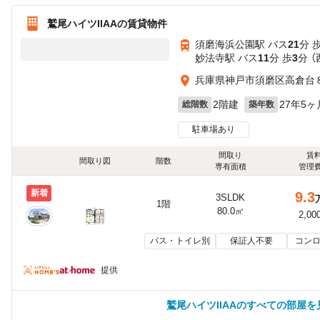
鷲尾ハイツIIAAの賃貸物件
須磨海浜公園駅 バス
21
分 
妙法寺駅 バス
11
分 歩
3
分 
兵庫県神戸市須磨区高倉台８丁
2階建
27年5ヶ
総階数
築年数
駐車場あり
間取り
賃
間取り図
階数
専有面積
管理
新着
9.3
3SLDK
1階
80.0㎡
2,00
バス・トイレ別
保証人不要
コンロ
提供
鷲尾ハイツIIAAのすべての部屋を