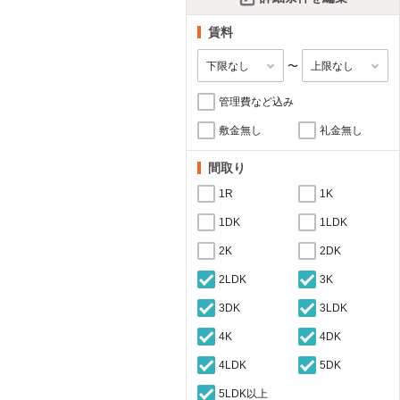
賃料
〜
管理費など込み
敷金無し
礼金無し
間取り
1R
1K
1DK
1LDK
2K
2DK
2LDK
3K
3DK
3LDK
4K
4DK
4LDK
5DK
5LDK以上