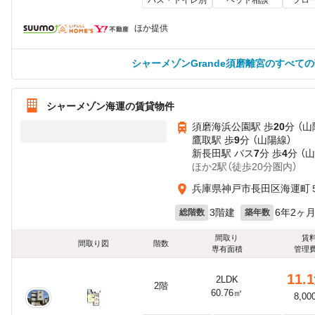
ほか提供
シャーメゾンGrande須磨離宮のすべて
シャーメゾン海運の賃貸物件
須磨海浜公園駅 歩
20
分 （山
鷹取駅 歩
9
分 （山陽線）
新長田駅 バス
7
分 歩
4
分 （
ほか2駅（徒歩20分圏内）
兵庫県神戸市長田区海運町５
3階建
6年2ヶ
総階数
築年数
間取り
賃
間取り図
階数
専有面積
管理
11.1
2LDK
2階
60.76㎡
8,00