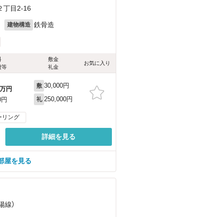
丁目2-16
月
鉄骨造
建物構造
料
敷金
お気に入り
費等
礼金
30,000円
敷
万円
250,000円
0円
礼
ーリング
詳細を見る
部屋を見る
陽線）