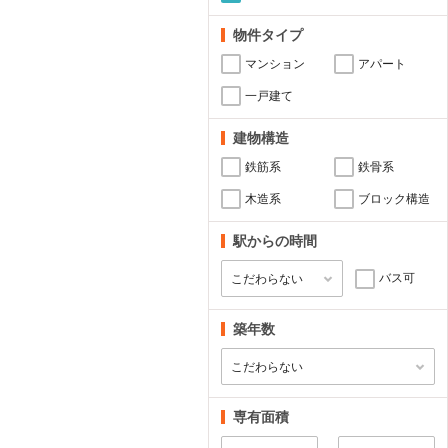
物件タイプ
マンション
アパート
一戸建て
建物構造
鉄筋系
鉄骨系
木造系
ブロック構造
駅からの時間
バス可
築年数
専有面積