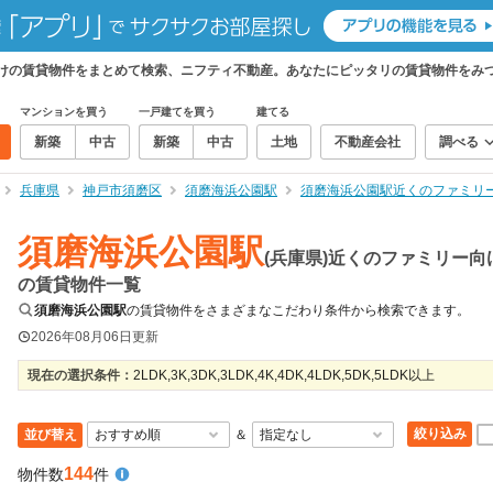
向けの賃貸物件をまとめて検索、ニフティ不動産。あなたにピッタリの賃貸物件をみ
マンションを買う
一戸建てを買う
建てる
新築
中古
新築
中古
土地
不動産会社
調べる
兵庫県
神戸市須磨区
須磨海浜公園駅
須磨海浜公園駅近くのファミリ
須磨海浜公園駅
(兵庫県)近くのファミリー向
の賃貸物件一覧
須磨海浜公園駅
の賃貸物件をさまざまなこだわり条件から検索できます。
2026年08月06日
更新
現在の選択条件：
2LDK,3K,3DK,3LDK,4K,4DK,4LDK,5DK,5LDK以上
絞り込み
並び替え
＆
144
物件数
件