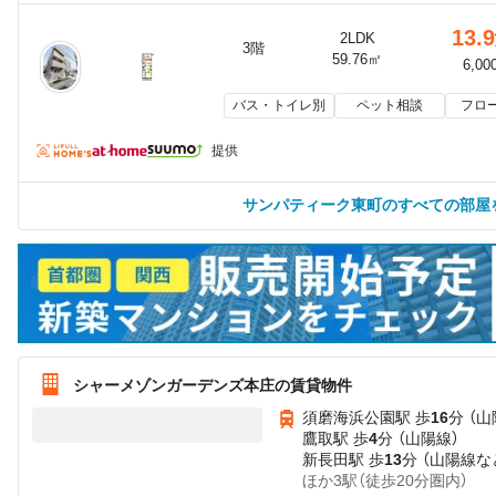
13.9
2LDK
3階
59.76㎡
6,00
バス・トイレ別
ペット相談
フロ
提供
サンパティーク東町のすべての部屋
シャーメゾンガーデンズ本庄の賃貸物件
須磨海浜公園駅 歩
16
分 （山
鷹取駅 歩
4
分 （山陽線）
新長田駅 歩
13
分 （山陽線
な
ほか3駅（徒歩20分圏内）