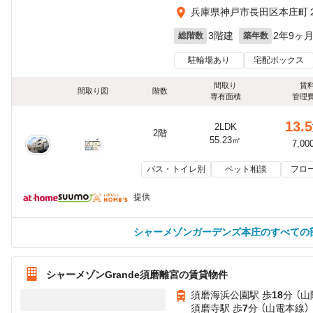
兵庫県神戸市長田区本庄町２
3階建
2年9ヶ
総階数
築年数
駐輪場あり
宅配ボックス
間取り
賃
間取り図
階数
専有面積
管理
13.5
2LDK
2階
55.23㎡
7,00
バス・トイレ別
ペット相談
フロ
提供
シャーメゾンガーデンズ本庄のすべての
シャーメゾンGrande須磨離宮の賃貸物件
須磨海浜公園駅 歩
18
分 （山
須磨寺駅 歩
7
分 （山電本線）