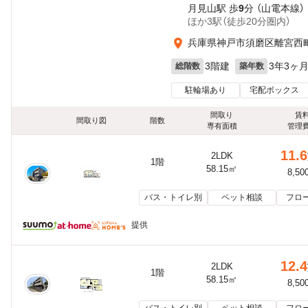
月見山駅 歩
9
分 （山電本線）
ほか3駅（徒歩20分圏内）
兵庫県神戸市須磨区離宮西町
3階建
3年3ヶ
総階数
築年数
駐輪場あり
宅配ボックス
間取り
賃
間取り図
階数
専有面積
管理
11.6
2LDK
1階
58.15㎡
8,50
バス・トイレ別
ペット相談
フロ
提供
12.4
2LDK
1階
58.15㎡
8,50
バス・トイレ別
ペット相談
フロ