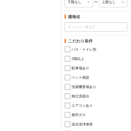
〜
建物名
こだわり条件
バス・トイレ別
2階以上
駐車場あり
ペット相談
洗濯機置場あり
独立洗面台
エアコンあり
都市ガス
温水洗浄便座