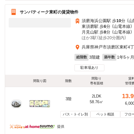
サンパティーク東町の賃貸物件
須磨海浜公園駅 歩
10
分 （山
東須磨駅 歩
6
分 （山電本線）
月見山駅 歩
8
分 （山電本線）
ほか3駅（徒歩20分圏内）
兵庫県神戸市須磨区東町4丁目
3階建
1年5ヶ
総階数
築年数
駐車場あり
間取り
賃
間取り図
階数
専有面積
管理
13.9
2LDK
3階
58.76㎡
6,00
バス・トイレ別
ペット相談
フロ
提供