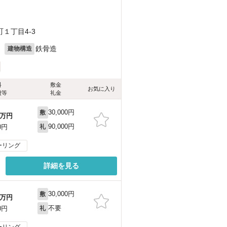
１丁目4-3
月
鉄骨造
建物構造
料
敷金
お気に入り
費等
礼金
30,000円
敷
万円
90,000円
0円
礼
ーリング
詳細を見る
30,000円
敷
万円
不要
0円
礼
ーリング