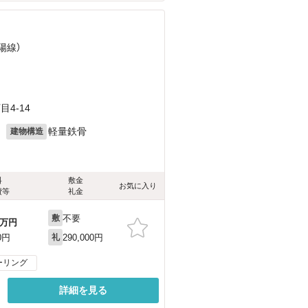
陽線）
4-14
月
軽量鉄骨
建物構造
料
敷金
お気に入り
費等
礼金
不要
敷
万円
290,000円
0円
礼
ーリング
詳細を見る