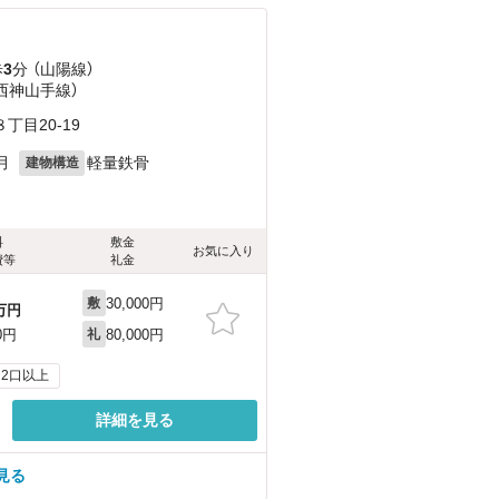
歩
3
分 （山陽線）
（西神山手線）
目20-19
月
軽量鉄骨
建物構造
料
敷金
お気に入り
費等
礼金
30,000円
敷
万円
80,000円
0円
礼
2口以上
詳細を見る
見る