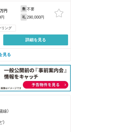
不要
敷
万円
290,000円
0円
礼
ーリング
詳細を見る
を見る
陽線）
ど
）