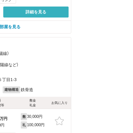
詳細を見る
の部屋を見る
陽線）
山陽線
など
）
丁目1-3
月
鉄骨造
建物構造
料
敷金
お気に入り
費等
礼金
30,000円
敷
万円
100,000円
0円
礼