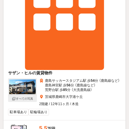
サザン・ヒルの賃貸物件
鹿島サッカースタジアム駅 歩
54
分 （鹿島線
など
）
鹿島神宮駅 歩
56
分 （鹿島線
など
）
荒野台駅 歩
85
分 （大洗鹿島線）
茨城県鹿嶋市大字港ケ丘
すべての写真
2階建 / 12年11ヶ月 / 木造
駐車場あり
駐輪場あり
5.5
万円