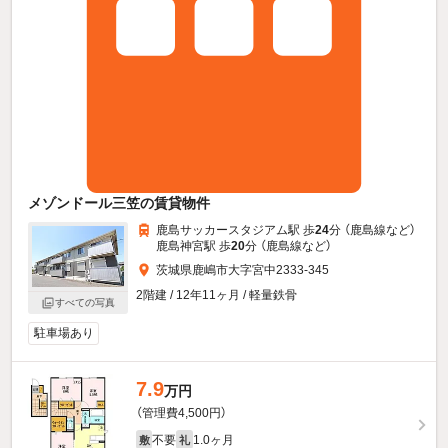
メゾンドール三笠の賃貸物件
鹿島サッカースタジアム駅 歩
24
分 （鹿島線
など
）
鹿島神宮駅 歩
20
分 （鹿島線
など
）
茨城県鹿嶋市大字宮中2333-345
2階建 / 12年11ヶ月 / 軽量鉄骨
すべての写真
駐車場あり
7.9
万円
（管理費4,500円）
不要
1.0ヶ月
敷
礼