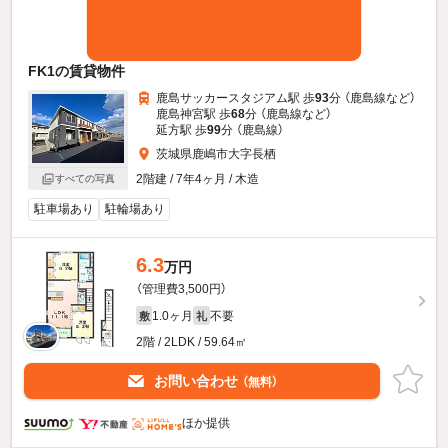
FK1の賃貸物件
鹿島サッカースタジアム駅 歩
93
分 （鹿島線
など
）
鹿島神宮駅 歩
68
分 （鹿島線
など
）
延方駅 歩
99
分 （鹿島線）
茨城県鹿嶋市大字長栖
2階建 / 7年4ヶ月 / 木造
すべての写真
駐車場あり
駐輪場あり
6.3
万円
（管理費3,500円）
1.0ヶ月
不要
敷
礼
2階 / 2LDK / 59.64㎡
お問い合わせ
（無料）
ほか提供