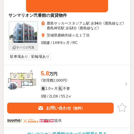
サンマリオン弐番館の賃貸物件
鹿島サッカースタジアム駅 歩
34
分 （鹿島線
など
）
鹿島神宮駅 歩
12
分 （鹿島線
など
）
茨城県鹿嶋市緑ヶ丘１丁目
3階建 / 14年9ヶ月 / RC
すべての写真
駐車場あり
駐輪場あり
5.8
万円
（管理費2,000円）
1.0ヶ月
不要
敷
礼
3階 / 2LDK / 55.2㎡
お問い合わせ
（無料）
提供