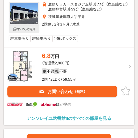
鹿島サッカースタジアム駅 歩
77
分 （鹿島線
など
）
鹿島神宮駅 歩
59
分 （鹿島線
など
）
茨城県鹿嶋市大字平井
2階建 / 2年3ヶ月 / 木造
すべての写真
駐車場あり
駐輪場あり
宅配ボックス
6.8
万円
（管理費2,900円）
不要
不要
敷
礼
2階 / 2LDK / 59.55㎡
お問い合わせ
（無料）
ほか提供
アンソレイユ弐番館IIのすべての部屋を見る