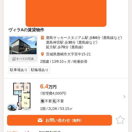
ヴィラAの賃貸物件
鹿島サッカースタジアム駅 歩
64
分 （鹿島線
など
）
鹿島神宮駅 歩
30
分 （鹿島線
など
）
延方駅 歩
70
分 （鹿島線）
茨城県鹿嶋市大字宮中15-21
すべての写真
2階建 / 13年10ヶ月 / 軽量鉄骨
駐車場あり
駐輪場あり
6.4
万円
（管理費4,000円）
不要
不要
敷
礼
1階 / 2LDK / 53.15㎡
お問い合わせ
（無料）