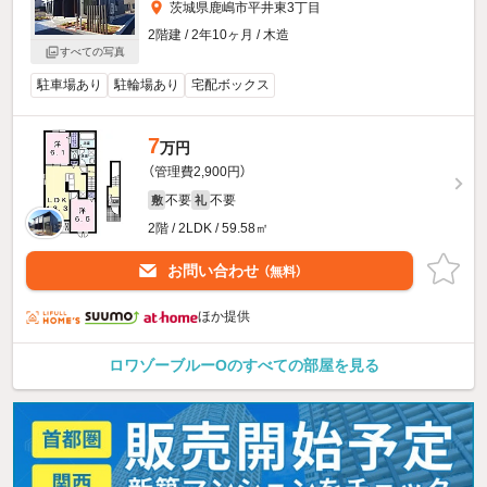
茨城県鹿嶋市平井東3丁目
2階建 / 2年10ヶ月 / 木造
すべての写真
駐車場あり
駐輪場あり
宅配ボックス
7
万円
（管理費2,900円）
不要
不要
敷
礼
2階 / 2LDK / 59.58㎡
お問い合わせ
（無料）
ほか提供
ロワゾーブルーOのすべての部屋を見る