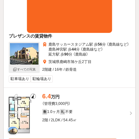
プレザンスの賃貸物件
鹿島サッカースタジアム駅 歩
56
分 （鹿島線
など
）
鹿島神宮駅 歩
44
分 （鹿島線
など
）
延方駅 歩
90
分 （鹿島線）
茨城県鹿嶋市旭ケ丘2丁目
2階建 / 16年 / 鉄骨造
すべての写真
駐車場あり
駐輪場あり
6.4
万円
（管理費3,000円）
1.0ヶ月
不要
敷
礼
2階 / 2LDK / 54.45㎡