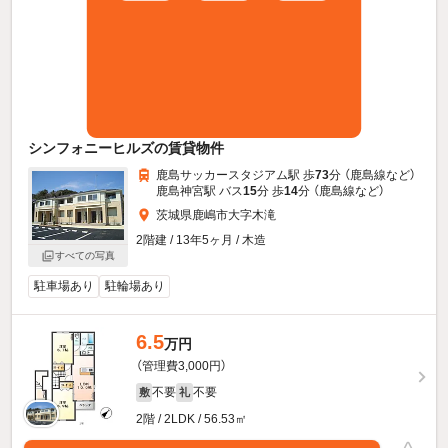
シンフォニーヒルズの賃貸物件
鹿島サッカースタジアム駅 歩
73
分 （鹿島線
など
）
鹿島神宮駅 バス
15
分 歩
14
分 （鹿島線
など
）
茨城県鹿嶋市大字木滝
2階建 / 13年5ヶ月 / 木造
すべての写真
駐車場あり
駐輪場あり
6.5
万円
（管理費3,000円）
不要
不要
敷
礼
2階 / 2LDK / 56.53㎡