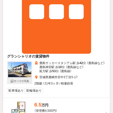
グランシャリオの賃貸物件
鹿島サッカースタジアム駅 歩
42
分 （鹿島線
など
）
鹿島神宮駅 歩
10
分 （鹿島線
など
）
延方駅 歩
53
分 （鹿島線）
茨城県鹿嶋市宮中3丁目5-17
すべての写真
2階建 / 21年3ヶ月 / 軽量鉄骨
駐車場あり
駐輪場あり
6.5
万円
（管理費4,500円）