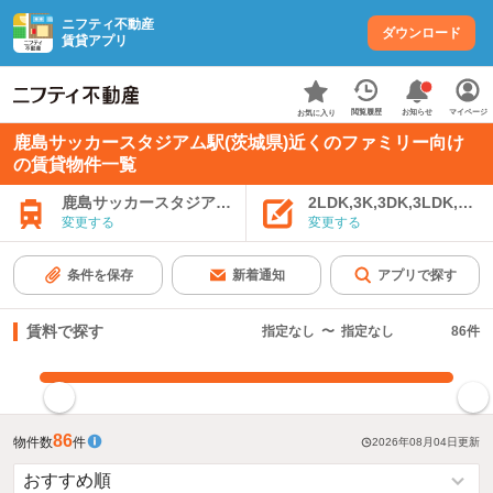
ニフティ不動産
ダウンロード
賃貸アプリ
お知らせ
閲覧履歴
マイページ
お気に入り
鹿島サッカースタジアム駅(茨城県)近くのファミリー向け
の賃貸物件一覧
鹿島サッカースタジアム駅
2LDK,3K,3DK,3LDK,4K
変更する
変更する
条件を保存
新着通知
アプリで探す
賃料で探す
指定なし
〜
指定なし
86
件
指定した賃料で絞り込む
86
物件数
件
2026年08月04日
更新