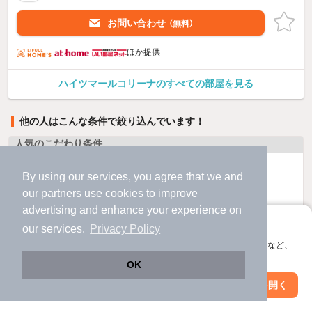
お問い合わせ
（無料）
ほか提供
ハイツマールコリーナのすべての部屋を見る
他の人はこんな条件で絞り込んでいます！
人気のこだわり条件
バス・トイレ別
2階以上
By using our services, you agree that we and
our
partners
use cookies to improve
駐車場あり
ペット相談
advertising and enhance your experience on
アプリに切り替えて、サクサクお部屋探し
our services.
Privacy Policy
洗濯機置場あり
独立洗面台
会員登録なしですぐ使える。マップ検索やお気に入り保存など、
アプリ限定の便利な機能が使えます！
OK
エアコンあり
都市ガス
Web版で続行
アプリを開く
駅・沿線を変更
絞り込み条件を変更
温水洗浄便座
オートロック