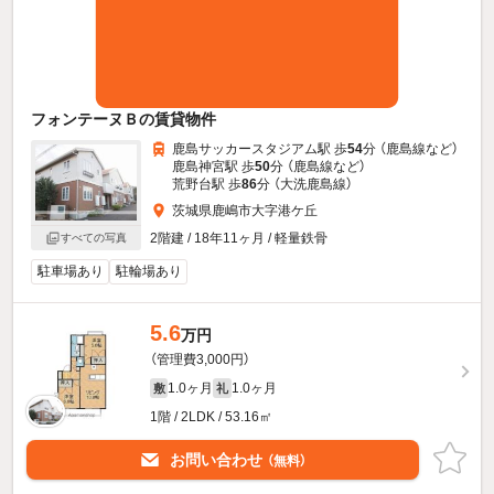
フォンテーヌＢの賃貸物件
鹿島サッカースタジアム駅 歩
54
分 （鹿島線
など
）
鹿島神宮駅 歩
50
分 （鹿島線
など
）
荒野台駅 歩
86
分 （大洗鹿島線）
茨城県鹿嶋市大字港ケ丘
2階建 / 18年11ヶ月 / 軽量鉄骨
すべての写真
駐車場あり
駐輪場あり
5.6
万円
（管理費3,000円）
1.0ヶ月
1.0ヶ月
敷
礼
1階 / 2LDK / 53.16㎡
お問い合わせ
（無料）