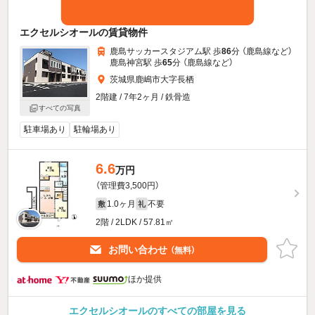
エクセルシオールの賃貸物件
鹿島サッカースタジアム駅 歩
86
分 （鹿島線
など
）
鹿島神宮駅 歩
65
分 （鹿島線
など
）
茨城県鹿嶋市大字長栖
2階建 / 7年2ヶ月 / 鉄骨造
すべての写真
駐車場あり
駐輪場あり
6.6
万円
（管理費3,500円）
1.0ヶ月
不要
敷
礼
2階 / 2LDK / 57.81㎡
お問い合わせ
（無料）
ほか提供
エクセルシオールのすべての部屋を見る