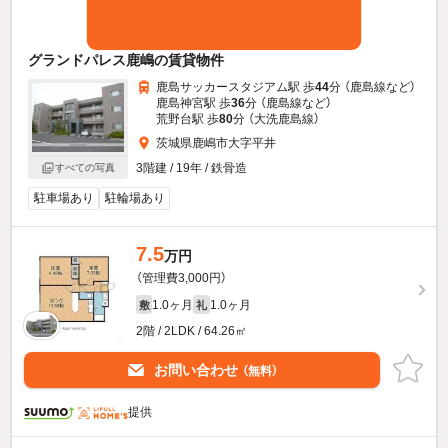
グランドパレス鹿嶋の賃貸物件
鹿島サッカースタジアム駅 歩
44
分 （鹿島線
など
）
鹿島神宮駅 歩
36
分 （鹿島線
など
）
荒野台駅 歩
80
分 （大洗鹿島線）
茨城県鹿嶋市大字平井
3階建 / 19年 / 鉄骨造
すべての写真
駐車場あり
駐輪場あり
7.5
万円
（管理費3,000円）
1.0ヶ月
1.0ヶ月
敷
礼
2階 / 2LDK / 64.26㎡
お問い合わせ
（無料）
提供