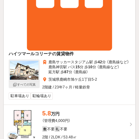
ハイツマールコリーナの賃貸物件
鹿島サッカースタジアム駅 歩
42
分 （鹿島線
など
）
鹿島神宮駅 バス
15
分 歩
10
分 （鹿島線
など
）
延方駅 歩
87
分 （鹿島線）
茨城県鹿嶋市旭ケ丘1丁目5-2
すべての写真
2階建 / 23年7ヶ月 / 軽量鉄骨
駐車場あり
駐輪場あり
5.8
万円
（管理費4,000円）
不要
不要
敷
礼
2階 / 2LDK / 53.48㎡