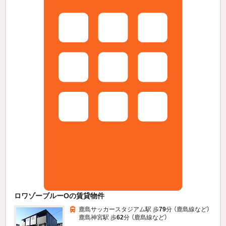
ロワゾーブルーOの賃貸物件
鹿島サッカースタジアム駅 歩
79
分 （鹿島線
など
）
鹿島神宮駅 歩
62
分 （鹿島線
など
）