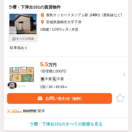
ラ櫻・下津台101の賃貸物件
鹿島サッカースタジアム駅 歩
89
分 （鹿島線
など
）
茨城県鹿嶋市大字下津
1階建 / 12年5ヶ月 / 木造
すべての写真
駐車場あり
5.5
万円
（管理費2,000円）
不要
不要
敷
礼
1階 / 3K / 49.68㎡
お問い合わせ
（無料）
提供
ラ櫻・下津台101のすべての部屋を見る