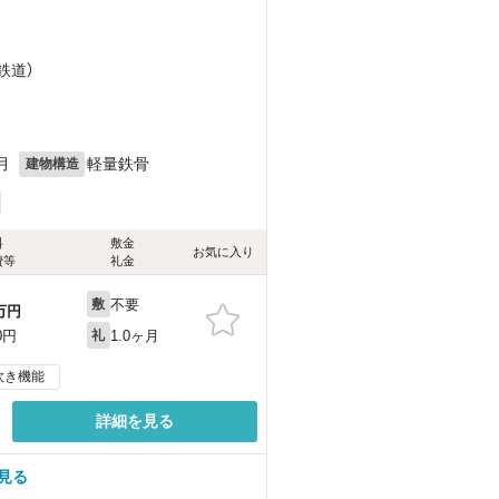
）
鉄道）
月
軽量鉄骨
建物構造
料
敷金
お気に入り
費等
礼金
不要
敷
万円
1.0ヶ月
0円
礼
炊き機能
詳細を見る
見る