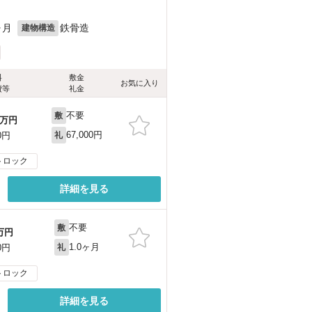
ヶ月
鉄骨造
建物構造
料
敷金
お気に入り
費等
礼金
不要
敷
万円
67,000円
0円
礼
トロック
詳細を見る
不要
敷
万円
1.0ヶ月
0円
礼
トロック
詳細を見る