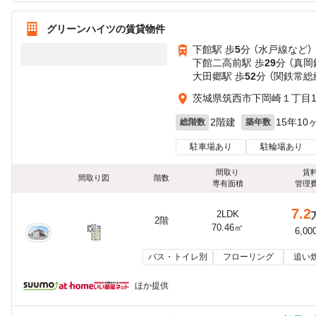
グリーンハイツの賃貸物件
下館駅 歩
5
分 （水戸線
など
）
下館二高前駅 歩
29
分 （真岡
大田郷駅 歩
52
分 （関鉄常総
茨城県筑西市下岡崎１丁目1
2階建
15年10
総階数
築年数
駐車場あり
駐輪場あり
間取り
賃
間取り図
階数
専有面積
管理
7.2
2LDK
2階
70.46㎡
6,00
バス・トイレ別
フローリング
追い
ほか提供