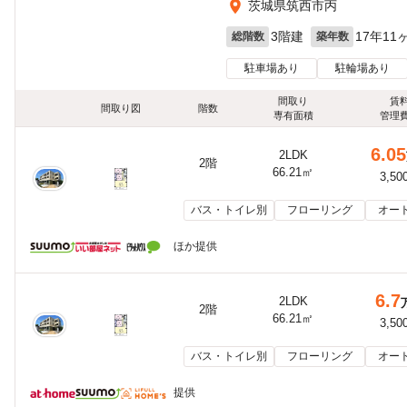
茨城県筑西市丙
3階建
17年11
総階数
築年数
駐車場あり
駐輪場あり
間取り
賃
間取り図
階数
専有面積
管理
6.05
2LDK
2階
66.21㎡
3,50
バス・トイレ別
フローリング
オー
ほか提供
6.7
2LDK
2階
66.21㎡
3,50
バス・トイレ別
フローリング
オー
提供