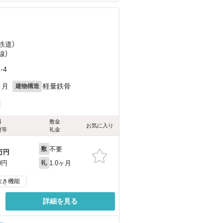
鉄道）
線）
-4
ヶ月
軽量鉄骨
建物構造
料
敷金
お気に入り
費等
礼金
不要
敷
万円
1.0ヶ月
0円
礼
炊き機能
詳細を見る