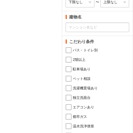
〜
建物名
こだわり条件
バス・トイレ別
2階以上
駐車場あり
ペット相談
洗濯機置場あり
独立洗面台
エアコンあり
都市ガス
温水洗浄便座