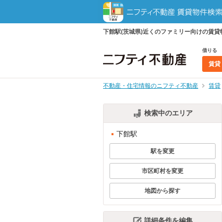
下館駅(茨城県)近くのファミリー向けの賃
借りる
賃貸
不動産・住宅情報のニフティ不動産
賃貸
検索中のエリア
下館駅
駅を変更
市区町村を変更
地図から探す
詳細条件を編集