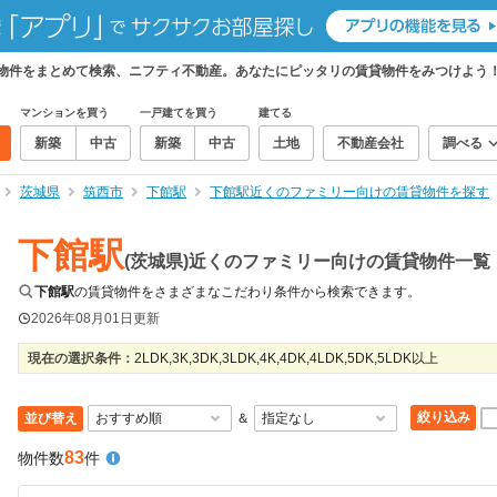
貸物件をまとめて検索、ニフティ不動産。あなたにピッタリの賃貸物件をみつけよう
マンションを買う
一戸建てを買う
建てる
新築
中古
新築
中古
土地
不動産会社
調べる
茨城県
筑西市
下館駅
下館駅近くのファミリー向けの賃貸物件を探す
下館駅
(茨城県)近くのファミリー向けの賃貸物件一覧
下館駅
の賃貸物件をさまざまなこだわり条件から検索できます。
2026年08月01日
更新
現在の選択条件：
2LDK,3K,3DK,3LDK,4K,4DK,4LDK,5DK,5LDK以上
絞り込み
並び替え
＆
83
物件数
件