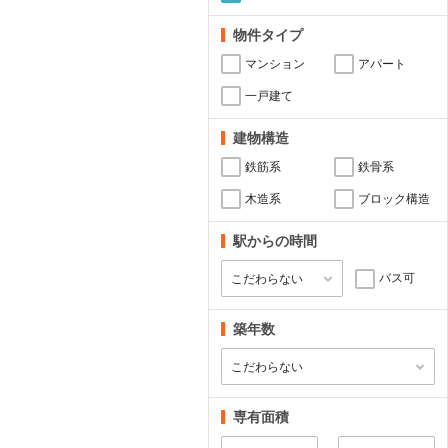
物件タイプ
マンション
アパート
一戸建て
建物構造
鉄筋系
鉄骨系
木造系
ブロック構造
駅からの時間
バス可
築年数
専有面積