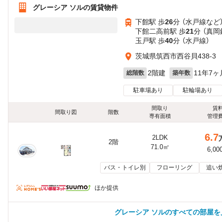
グレーシア ソルの賃貸物件
下館駅 歩
26
分 （水戸線
など
下館二高前駅 歩
21
分 （真岡
玉戸駅 歩
40
分 （水戸線）
茨城県筑西市西谷貝438-3
2階建
11年7ヶ
総階数
築年数
駐車場あり
駐輪場あり
間取り
賃
間取り図
階数
専有面積
管理
6.7
2LDK
2階
71.0㎡
6,00
バス・トイレ別
フローリング
追い
ほか提供
グレーシア ソルのすべての部屋を