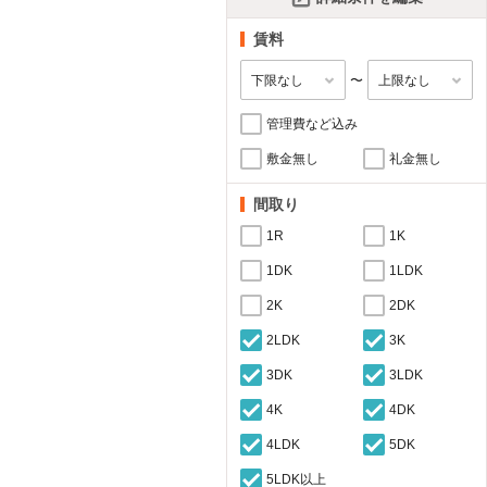
賃料
〜
管理費など込み
敷金無し
礼金無し
間取り
1R
1K
1DK
1LDK
2K
2DK
2LDK
3K
3DK
3LDK
4K
4DK
4LDK
5DK
5LDK以上