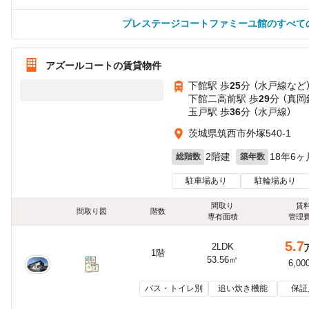
プレステージコートファミーユ館のすべて
アズールコートの賃貸物件
下館駅 歩
25
分 （水戸線
など
下館二高前駅 歩
29
分 （真岡
玉戸駅 歩
36
分 （水戸線）
茨城県筑西市外塚540-1
2階建
18年6ヶ
総階数
築年数
駐車場あり
駐輪場あり
間取り
賃
間取り図
階数
専有面積
管理
5.7
2LDK
1階
53.56㎡
6,00
バス・トイレ別
追い炊き機能
保証