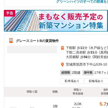
グリーンハイツのすべての部屋を
グレースコートBの賃貸物件
下館駅 歩
11
分 （水戸線
など
下館二高前駅 歩
31
分 （真岡
大田郷駅 歩
56
分 （関鉄常総
茨城県筑西市下中山539-10
2階建
17年7ヶ
総階数
築年数
駐車場あり
駐輪場あり
間取り
賃
間取り図
階数
専有面積
管理
5.7
2LDK
1階