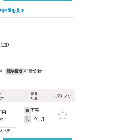
の部屋を見る
）
鉄道）
月
軽量鉄骨
建物構造
料
敷金
お気に入り
費等
礼金
不要
敷
万円
1.0ヶ月
0円
礼
人不要