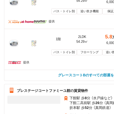
54.29㎡
6,00
バス・トイレ別
追い炊き機能
保証
提供
5.8
2LDK
1階
54.29㎡
6,00
バス・トイレ別
フローリング
追い
提供
グレースコートBのすべての部屋
プレステージコートファミーユ館の賃貸物件
下館駅 歩
8
分 （水戸線
など
）
下館二高前駅 歩
26
分 （真岡
折本駅 歩
52
分 （真岡鉄道）