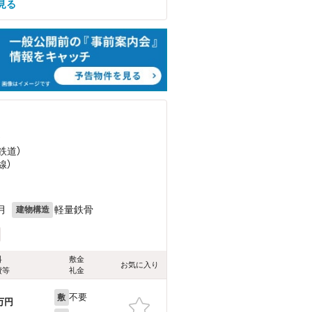
見る
）
鉄道）
線）
月
軽量鉄骨
建物構造
料
敷金
お気に入り
費等
礼金
不要
敷
万円