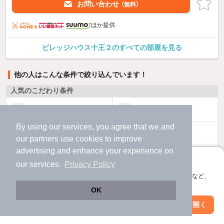
お問い合わせ
（無料）
ほか提供
ビレッジハウス十王２のすべての部屋を見る
他の人はこんな条件で絞り込んでいます！
人気のこだわり条件
バス・トイレ別
2階以上
By using our services, you agree that we and
駐車場あり
ペット相談
our
partners
use cookies to improve
advertising and enhance your experience on
洗濯機置場あり
独立洗面台
アプリに切り替えて、サクサクお部屋探し
our services.
Privacy Policy
会員登録なしですぐ使える。マップ検索やお気に入り保存など、
エアコンあり
都市ガス
アプリ限定の便利な機能が使えます！
OK
Web版で続行
アプリを開く
温水洗浄便座
オートロック
駅・沿線を変更
絞り込み条件を変更