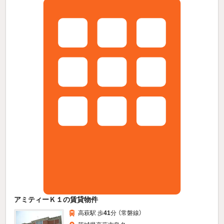
アミティーＫ１の賃貸物件
高萩駅 歩
41
分 （常磐線）