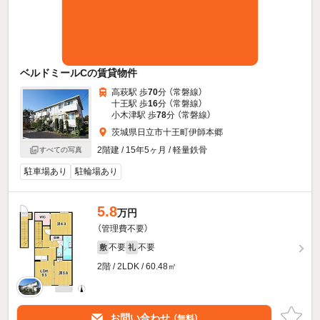
ベルドミールCの賃貸物件
高萩駅 歩
70
分 （常磐線）
十王駅 歩
16
分 （常磐線）
小木津駅 歩
78
分 （常磐線）
茨城県日立市十王町伊師本郷
2階建 / 15年5ヶ月 / 軽量鉄骨
すべての写真
駐車場あり
駐輪場あり
5.8
万円
（管理費不要）
不要
不要
敷
礼
2階 / 2LDK / 60.48㎡
お問い合わせ
（無料）