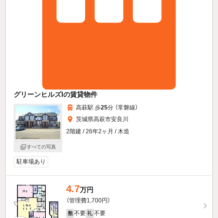
グリーンヒルズIの賃貸物件
高萩駅 歩
25
分 （常磐線）
茨城県高萩市安良川
2階建 / 26年2ヶ月 / 木造
すべての写真
駐車場あり
4.7
万円
（管理費1,700円）
不要
不要
敷
礼