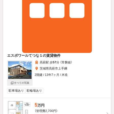
エスポワールてつな１の賃貸物件
高萩駅 歩
57
分 （常磐線）
茨城県高萩市上手綱
2階建 / 13年7ヶ月 / 木造
すべての写真
駐車場あり
駐輪場あり
5
万円
（管理費2,700円）