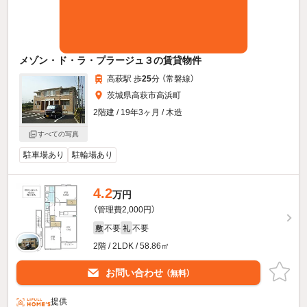
メゾン・ド・ラ・プラージュ３の賃貸物件
高萩駅 歩
25
分 （常磐線）
茨城県高萩市高浜町
2階建 / 19年3ヶ月 / 木造
すべての写真
駐車場あり
駐輪場あり
4.2
万円
（管理費2,000円）
不要
不要
敷
礼
2階 / 2LDK / 58.86㎡
お問い合わせ
（無料）
提供