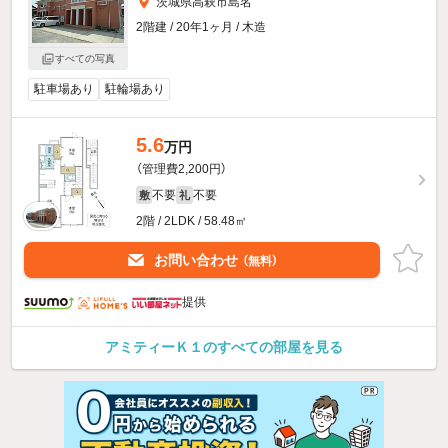
茨城県高萩市島名
2階建 / 20年1ヶ月 / 木造
すべての写真
駐車場あり
駐輪場あり
5.6
万円
（管理費2,200円）
不要
不要
敷
礼
2階 / 2LDK / 58.48㎡
お問い合わせ
（無料）
提供
アミティーＫ１のすべての部屋を見る