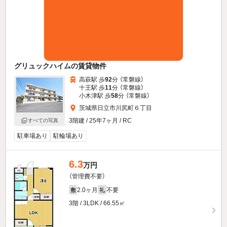
グリュックハイムの賃貸物件
高萩駅 歩
92
分 （常磐線）
十王駅 歩
11
分 （常磐線）
小木津駅 歩
58
分 （常磐線）
茨城県日立市川尻町６丁目
3階建 / 25年7ヶ月 / RC
すべての写真
駐車場あり
駐輪場あり
6.3
万円
（管理費不要）
2.0ヶ月
不要
敷
礼
3階 / 3LDK / 66.55㎡