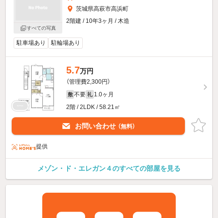
茨城県高萩市高浜町
2階建 / 10年3ヶ月 / 木造
すべての写真
駐車場あり
駐輪場あり
5.7
万円
（管理費2,300円）
不要
1.0ヶ月
敷
礼
2階 / 2LDK / 58.21㎡
お問い合わせ
（無料）
提供
メゾン・ド・エレガン４のすべての部屋を見る