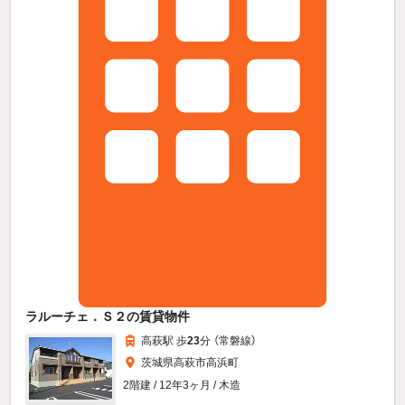
ラルーチェ．Ｓ２の賃貸物件
高萩駅 歩
23
分 （常磐線）
茨城県高萩市高浜町
2階建 / 12年3ヶ月 / 木造