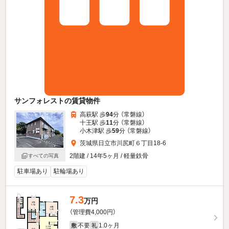
サンフォレストの賃貸物件
高萩駅 歩
94
分 （常磐線）
十王駅 歩
11
分 （常磐線）
小木津駅 歩
59
分 （常磐線）
茨城県日立市川尻町６丁目18-6
2階建 / 14年5ヶ月 / 軽量鉄骨
すべての写真
駐車場あり
駐輪場あり
7.3
万円
（管理費4,000円）
不要
1.0ヶ月
敷
礼