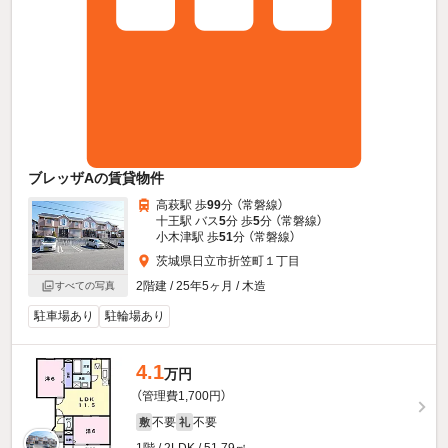
ブレッザAの賃貸物件
高萩駅 歩
99
分 （常磐線）
十王駅 バス
5
分 歩
5
分 （常磐線）
小木津駅 歩
51
分 （常磐線）
茨城県日立市折笠町１丁目
2階建 / 25年5ヶ月 / 木造
すべての写真
駐車場あり
駐輪場あり
4.1
万円
（管理費1,700円）
不要
不要
敷
礼