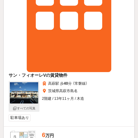
サン・フィオーレVの賃貸物件
高萩駅 歩
40
分 （常磐線）
茨城県高萩市島名
2階建 / 13年11ヶ月 / 木造
すべての写真
駐車場あり
6
万円