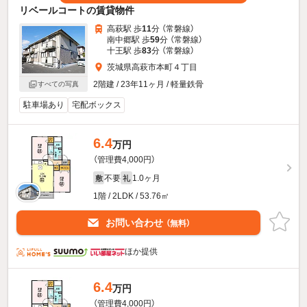
リベールコートの賃貸物件
高萩駅 歩
11
分 （常磐線）
南中郷駅 歩
59
分 （常磐線）
十王駅 歩
83
分 （常磐線）
茨城県高萩市本町４丁目
2階建 / 23年11ヶ月 / 軽量鉄骨
すべての写真
駐車場あり
宅配ボックス
6.4
万円
（管理費4,000円）
不要
1.0ヶ月
敷
礼
1階 / 2LDK / 53.76㎡
お問い合わせ
（無料）
ほか提供
6.4
万円
（管理費4,000円）