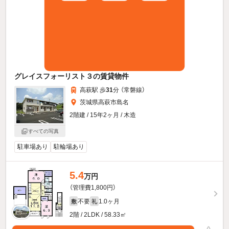
グレイスフォーリスト３の賃貸物件
高萩駅 歩
31
分 （常磐線）
茨城県高萩市島名
2階建 / 15年2ヶ月 / 木造
すべての写真
駐車場あり
駐輪場あり
5.4
万円
（管理費1,800円）
不要
1.0ヶ月
敷
礼
2階 / 2LDK / 58.33㎡