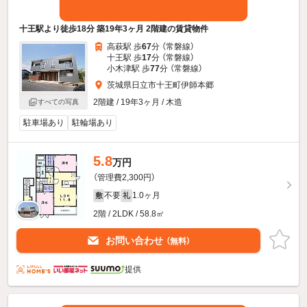
十王駅より徒歩18分 築19年3ヶ月 2階建の賃貸物件
高萩駅 歩
67
分 （常磐線）
十王駅 歩
17
分 （常磐線）
小木津駅 歩
77
分 （常磐線）
茨城県日立市十王町伊師本郷
2階建 / 19年3ヶ月 / 木造
すべての写真
駐車場あり
駐輪場あり
5.8
万円
（管理費2,300円）
不要
1.0ヶ月
敷
礼
2階 / 2LDK / 58.8㎡
お問い合わせ
（無料）
提供