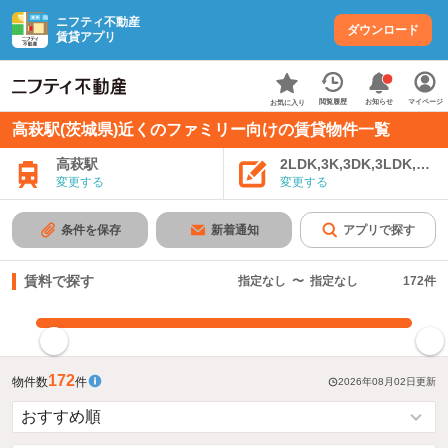
ニフティ不動産
ダウンロード
賃貸アプリ
お知らせ
閲覧履歴
マイページ
お気に入り
高萩駅(茨城県)近くのファミリー向けの賃貸物件一覧
高萩駅
2LDK,3K,3DK,3LDK,4K
変更する
変更する
条件を保存
新着通知
アプリで探す
賃料で探す
指定なし
〜
指定なし
172
件
指定した賃料で絞り込む
172
物件数
件
2026年08月02日
更新