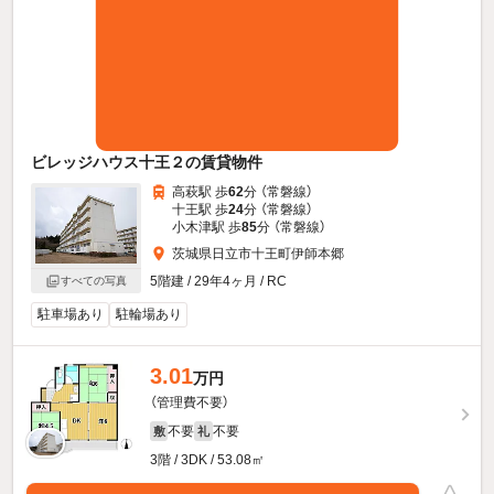
ビレッジハウス十王２の賃貸物件
高萩駅 歩
62
分 （常磐線）
十王駅 歩
24
分 （常磐線）
小木津駅 歩
85
分 （常磐線）
茨城県日立市十王町伊師本郷
5階建 / 29年4ヶ月 / RC
すべての写真
駐車場あり
駐輪場あり
3.01
万円
（管理費不要）
不要
不要
敷
礼
3階 / 3DK / 53.08㎡