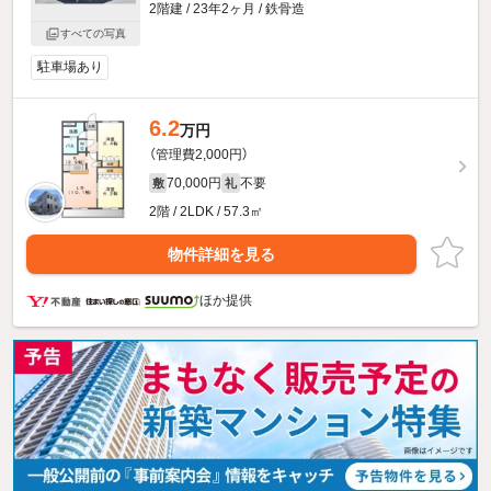
2階建 / 23年2ヶ月 / 鉄骨造
すべての写真
駐車場あり
6.2
万円
（管理費2,000円）
70,000円
不要
敷
礼
2階 / 2LDK / 57.3㎡
物件詳細を見る
ほか提供