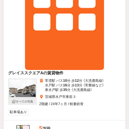
グレイススクエアAの賃貸物件
常澄駅 バス
10
分 歩
12
分 （大洗鹿島線）
水戸駅 バス
16
分 歩
13
分 （常磐線
など
）
東水戸駅 歩
35
分 （大洗鹿島線）
茨城県水戸市東前３
すべての写真
2階建 / 24年7ヶ月 / 軽量鉄骨
駐車場あり
5
万円