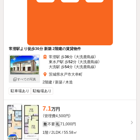
常澄駅より徒歩36分 新築 2階建の賃貸物件
常澄駅 歩
36
分 （大洗鹿島線）
東水戸駅 歩
52
分 （大洗鹿島線）
大洗駅 歩
54
分 （大洗鹿島線）
茨城県水戸市大串町
すべての写真
2階建 / 新築 / 木造
駐車場あり
駐輪場あり
7.1
万円
（管理費4,500円）
不要
71,000円
敷
礼
1階 / 2LDK / 55.58㎡