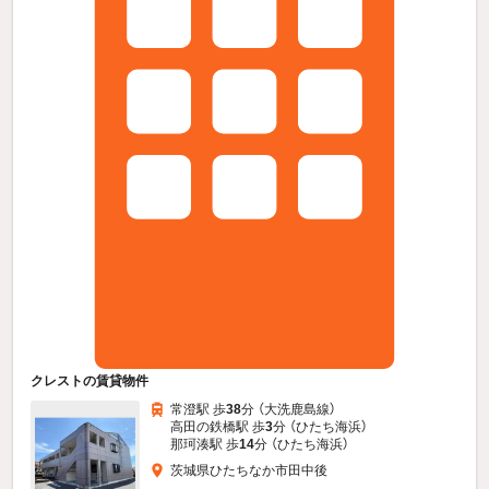
クレストの賃貸物件
常澄駅 歩
38
分 （大洗鹿島線）
高田の鉄橋駅 歩
3
分 （ひたち海浜）
那珂湊駅 歩
14
分 （ひたち海浜）
茨城県ひたちなか市田中後