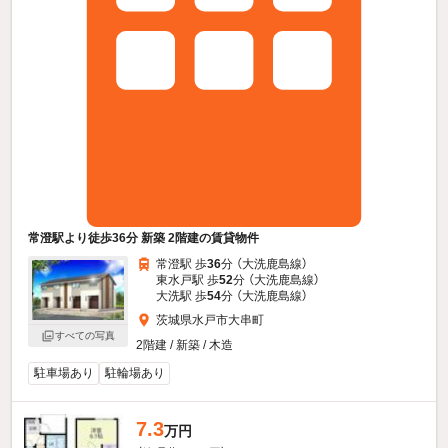
常澄駅より徒歩36分 新築 2階建の賃貸物件
常澄駅 歩
36
分 （大洗鹿島線）
東水戸駅 歩
52
分 （大洗鹿島線）
大洗駅 歩
54
分 （大洗鹿島線）
茨城県水戸市大串町
すべての写真
2階建 / 新築 / 木造
駐車場あり
駐輪場あり
7.3
万円