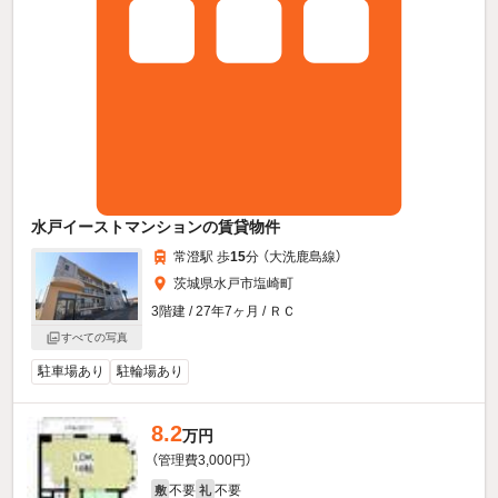
水戸イーストマンションの賃貸物件
常澄駅 歩
15
分 （大洗鹿島線）
茨城県水戸市塩崎町
3階建 / 27年7ヶ月 / ＲＣ
すべての写真
駐車場あり
駐輪場あり
8.2
万円
（管理費3,000円）
不要
不要
敷
礼