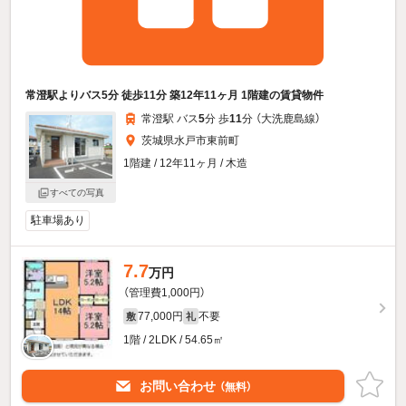
常澄駅よりバス5分 徒歩11分 築12年11ヶ月 1階建の賃貸物件
常澄駅 バス
5
分 歩
11
分 （大洗鹿島線）
茨城県水戸市東前町
1階建 / 12年11ヶ月 / 木造
すべての写真
駐車場あり
7.7
万円
（管理費1,000円）
77,000円
不要
敷
礼
1階 / 2LDK / 54.65㎡
お問い合わせ
（無料）