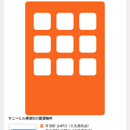
サニーヒル東前Dの賃貸物件
常澄駅 歩
47
分 （大洗鹿島線）