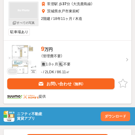
常澄駅 歩
37
分 （大洗鹿島線）
茨城県水戸市東前町
2階建 / 18年11ヶ月 / 木造
すべての写真
駐車場あり
9
万円
（管理費不要）
1.0ヶ月
不要
敷
礼
- / 2LDK / 86.11㎡
お問い合わせ
（無料）
提供
ニフティ不動産
ダウンロード
賃貸アプリ