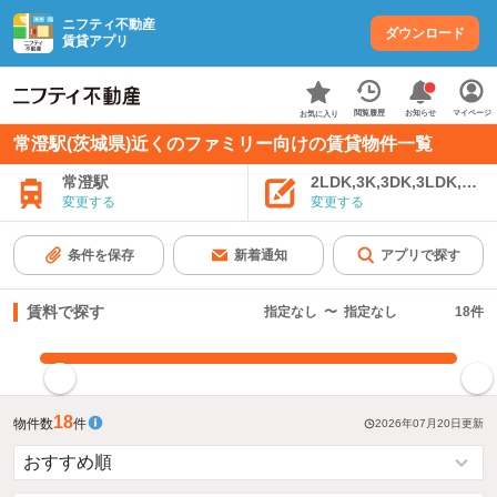
ニフティ不動産
ダウンロード
賃貸アプリ
お知らせ
閲覧履歴
マイページ
お気に入り
常澄駅(茨城県)近くのファミリー向けの賃貸物件一覧
常澄駅
2LDK,3K,3DK,3LDK,4K
変更する
変更する
条件を保存
新着通知
アプリで探す
賃料で探す
指定なし
〜
指定なし
18
件
指定した賃料で絞り込む
18
物件数
件
2026年07月20日
更新