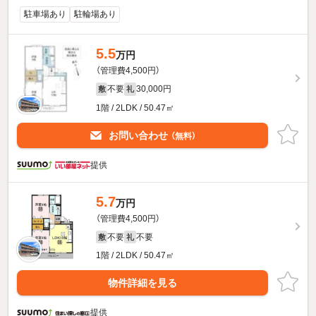
駐車場あり
駐輪場あり
5.5
万円
（管理費4,500円）
不要
30,000円
敷
礼
1階 / 2LDK / 50.47㎡
お問い合わせ
（無料）
提供
5.7
万円
（管理費4,500円）
不要
不要
敷
礼
1階 / 2LDK / 50.47㎡
物件詳細を見る
提供