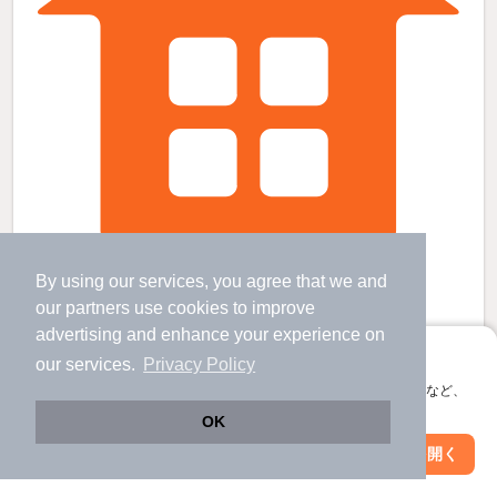
常澄駅より徒歩40分 築38年 1階建の賃貸物件
By using our services, you agree that we and
our
partners
use cookies to improve
常澄駅 歩
40
分 （大洗鹿島線）
東水戸駅 歩
40
分 （大洗鹿島線）
advertising and enhance your experience on
茨城県水戸市東前１
アプリに切り替えて、サクサクお部屋探し
our services.
Privacy Policy
1階建 / 38年 / 木造
会員登録なしですぐ使える。マップ検索やお気に入り保存など、
すべての写真
アプリ限定の便利な機能が使えます！
OK
駐車場あり
Web版で続行
アプリを開く
駅・沿線を変更
絞り込み条件を変更
5
万円