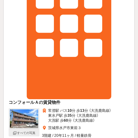
コンフォールＡの賃貸物件
常澄駅 バス
10
分 歩
13
分 （大洗鹿島線）
東水戸駅 歩
35
分 （大洗鹿島線）
大洗駅 歩
60
分 （大洗鹿島線）
茨城県水戸市東前３
すべての写真
3階建 / 20年11ヶ月 / 軽量鉄骨