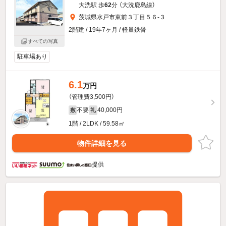
大洗駅 歩
62
分 （大洗鹿島線）
茨城県水戸市東前３丁目５６-３
2階建 / 19年7ヶ月 / 軽量鉄骨
すべての写真
駐車場あり
6.1
万円
（管理費3,500円）
不要
40,000円
敷
礼
1階 / 2LDK / 59.58㎡
物件詳細を見る
提供