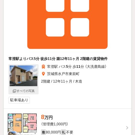
常澄駅よりバス5分 徒歩11分 築12年11ヶ月 2階建の賃貸物件
常澄駅 バス
5
分 歩
11
分 （大洗鹿島線）
茨城県水戸市東前町
2階建 / 12年11ヶ月 / 木造
すべての写真
駐車場あり
8
万円
（管理費1,000円）
80,000円
不要
敷
礼