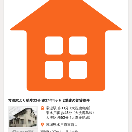
常澄駅より徒歩33分 築37年4ヶ月 2階建の賃貸物件
常澄駅 歩
33
分 （大洗鹿島線）
東水戸駅 歩
45
分 （大洗鹿島線）
大洗駅 歩
53
分 （大洗鹿島線）
茨城県水戸市東前１
2階建 / 37年4ヶ月 / 木造
すべての写真