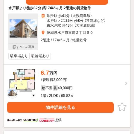
水戸駅より徒歩82分 築17年5ヶ月 2階建の賃貸物件
常澄駅 歩
41
分 （大洗鹿島線）
水戸駅 バス
25
分 歩
8
分 （常磐線
など
）
東水戸駅 歩
43
分 （大洗鹿島線）
茨城県水戸市東前２丁目６０
2階建 / 17年5ヶ月 / 軽量鉄骨
すべての写真
駐車場あり
駐輪場あり
6.7
万円
（管理費3,000円）
不要
40,000円
敷
礼
1階 / 2LDK / 65.82㎡
物件詳細を見る
提供