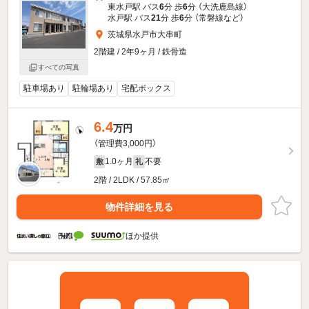
東水戸駅 バス
6
分 歩
6
分 （大洗鹿島線）
水戸駅 バス
21
分 歩
6
分 （常磐線
など
）
茨城県水戸市大串町
2階建 / 2年9ヶ月 / 鉄骨造
すべての写真
駐車場あり
駐輪場あり
宅配ボックス
6.4
万円
（管理費3,000円）
1.0ヶ月
不要
敷
礼
2階 / 2LDK / 57.85㎡
物件詳細を見る
ほか提供