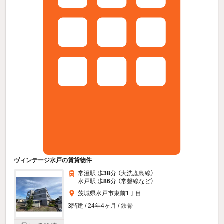
ヴィンテージ水戸の賃貸物件
常澄駅 歩
38
分 （大洗鹿島線）
水戸駅 歩
86
分 （常磐線
など
）
茨城県水戸市東前1丁目
3階建 / 24年4ヶ月 / 鉄骨