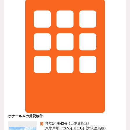
ボナールＡの賃貸物件
常澄駅 歩
43
分 （大洗鹿島線）
東水戸駅 バス
5
分 歩
13
分 （大洗鹿島線）