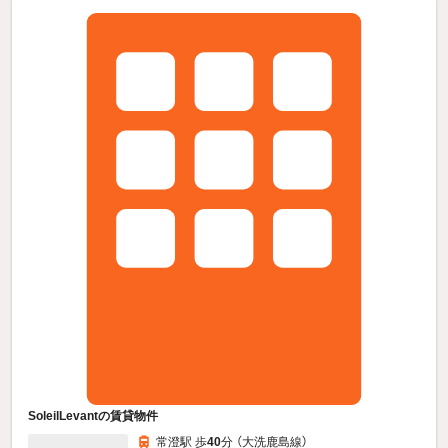
SoleilLevantの賃貸物件
常澄駅 歩
40
分 （大洗鹿島線）