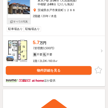
東水戸駅 歩
36
分 （大洗鹿島線）
中根駅 歩
69
分 （ひたち海浜）
茨城県水戸市東前町１２８８
2階建 / 20年 / 木造
すべての写真
駐車場あり
駐輪場あり
5.7
万円
（管理費3,500円）
不要
不要
敷
礼
1階 / 2LDK / 60.8㎡
物件詳細を見る
ほか提供