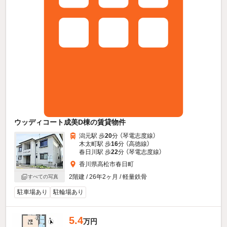
ウッディコート成美D棟の賃貸物件
潟元駅 歩
20
分 （琴電志度線）
木太町駅 歩
16
分 （高徳線）
春日川駅 歩
22
分 （琴電志度線）
香川県高松市春日町
2階建 / 26年2ヶ月 / 軽量鉄骨
すべての写真
駐車場あり
駐輪場あり
5.4
万円