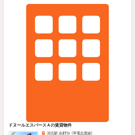
ドヌールエスパースＡの賃貸物件
潟元駅 歩
27
分 （琴電志度線）