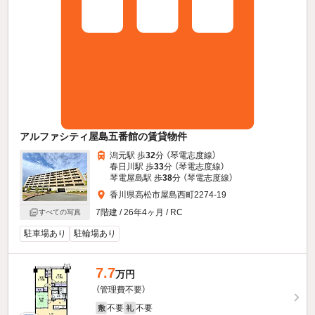
アルファシティ屋島五番館の賃貸物件
潟元駅 歩
32
分 （琴電志度線）
春日川駅 歩
33
分 （琴電志度線）
琴電屋島駅 歩
38
分 （琴電志度線）
香川県高松市屋島西町2274-19
7階建 / 26年4ヶ月 / RC
すべての写真
駐車場あり
駐輪場あり
7.7
万円
（管理費不要）
不要
不要
敷
礼