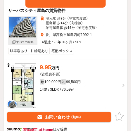
サーパスシティ屋島の賃貸物件
潟元駅 歩
7
分 （琴電志度線）
屋島駅 歩
14
分 （高徳線）
琴電屋島駅 歩
16
分 （琴電志度線）
香川県高松市屋島西町1992-1
14階建 / 23年10ヶ月 / SRC
すべての写真
駐車場あり
駐輪場あり
宅配ボックス
9.95
万円
（管理費不要）
199,000円
99,500円
敷
礼
14階 / 3LDK / 76.59㎡
お問い合わせ
（無料）
ほか提供