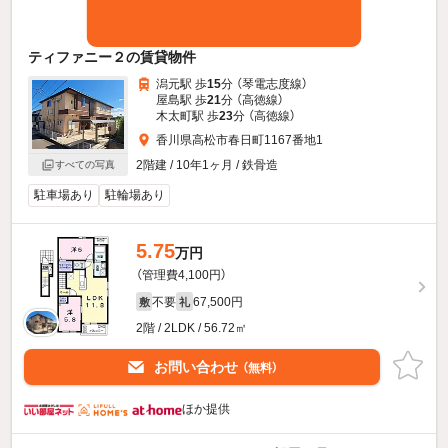
ティファニー２の賃貸物件
潟元駅 歩
15
分 （琴電志度線）
屋島駅 歩
21
分 （高徳線）
木太町駅 歩
23
分 （高徳線）
香川県高松市春日町1167番地1
2階建 / 10年1ヶ月 / 鉄骨造
すべての写真
駐車場あり
駐輪場あり
5.75
万円
（管理費4,100円）
不要
67,500円
敷
礼
2階 / 2LDK / 56.72㎡
お問い合わせ
（無料）
ほか提供