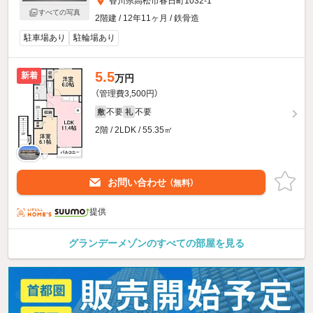
香川県高松市春日町1032-1
すべての写真
2階建 / 12年11ヶ月 / 鉄骨造
駐車場あり
駐輪場あり
5.5
新着
万円
（管理費3,500円）
不要
不要
敷
礼
2階 / 2LDK / 55.35㎡
お問い合わせ
（無料）
提供
グランデーメゾンのすべての部屋を見る