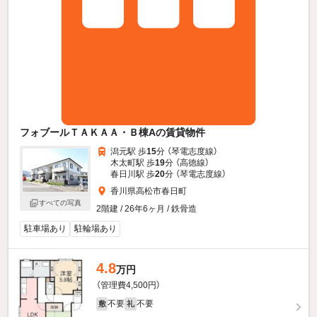
フォブールＴＡＫＡＡ・Ｂ棟Aの賃貸物件
潟元駅 歩
15
分 （琴電志度線）
木太町駅 歩
19
分 （高徳線）
春日川駅 歩
20
分 （琴電志度線）
香川県高松市春日町
すべての写真
2階建 / 26年6ヶ月 / 鉄骨造
駐車場あり
駐輪場あり
4.8
万円
（管理費4,500円）
不要
不要
敷
礼