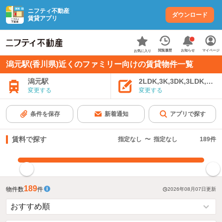
ニフティ不動産
ダウンロード
賃貸アプリ
お知らせ
閲覧履歴
マイページ
お気に入り
潟元駅(香川県)近くのファミリー向けの賃貸物件一覧
潟元駅
2LDK,3K,3DK,3LDK,4K
変更する
変更する
条件を保存
新着通知
アプリで探す
賃料で探す
指定なし
〜
指定なし
189
件
指定した賃料で絞り込む
189
物件数
件
2026年08月07日
更新