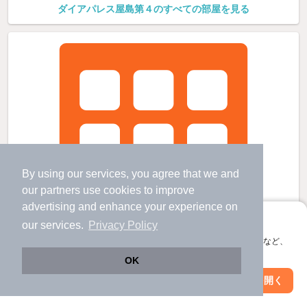
ダイアパレス屋島第４のすべての部屋を見る
By using our services, you agree that we and
our
partners
use cookies to improve
advertising and enhance your experience on
アプリに切り替えて、サクサクお部屋探し
our services.
Privacy Policy
会員登録なしですぐ使える。マップ検索やお気に入り保存など、
アプリ限定の便利な機能が使えます！
OK
Web版で続行
アプリを開く
駅・沿線を変更
絞り込み条件を変更