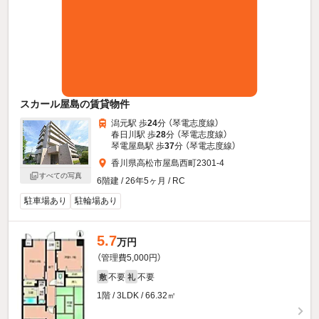
スカール屋島の賃貸物件
潟元駅 歩
24
分 （琴電志度線）
春日川駅 歩
28
分 （琴電志度線）
琴電屋島駅 歩
37
分 （琴電志度線）
香川県高松市屋島西町2301-4
すべての写真
6階建 / 26年5ヶ月 / RC
駐車場あり
駐輪場あり
5.7
万円
（管理費5,000円）
不要
不要
敷
礼
1階 / 3LDK / 66.32㎡