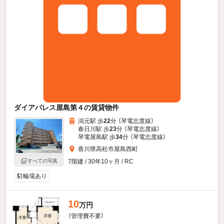
ダイアパレス屋島第４の賃貸物件
潟元駅 歩
22
分 （琴電志度線）
春日川駅 歩
23
分 （琴電志度線）
琴電屋島駅 歩
34
分 （琴電志度線）
香川県高松市屋島西町
7階建 / 30年10ヶ月 / RC
すべての写真
駐輪場あり
10
万円
（管理費不要）