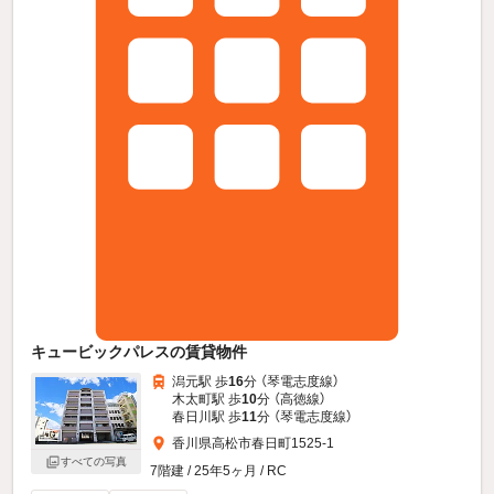
キュービックパレスの賃貸物件
潟元駅 歩
16
分 （琴電志度線）
木太町駅 歩
10
分 （高徳線）
春日川駅 歩
11
分 （琴電志度線）
香川県高松市春日町1525-1
すべての写真
7階建 / 25年5ヶ月 / RC