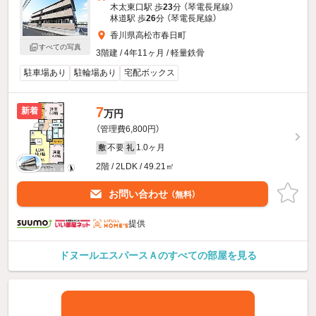
木太東口駅 歩
23
分 （琴電長尾線）
林道駅 歩
26
分 （琴電長尾線）
香川県高松市春日町
すべての写真
3階建 / 4年11ヶ月 / 軽量鉄骨
駐車場あり
駐輪場あり
宅配ボックス
7
新着
万円
（管理費6,800円）
不要
1.0ヶ月
敷
礼
2階 / 2LDK / 49.21㎡
お問い合わせ
（無料）
提供
ドヌールエスパースＡのすべての部屋を見る