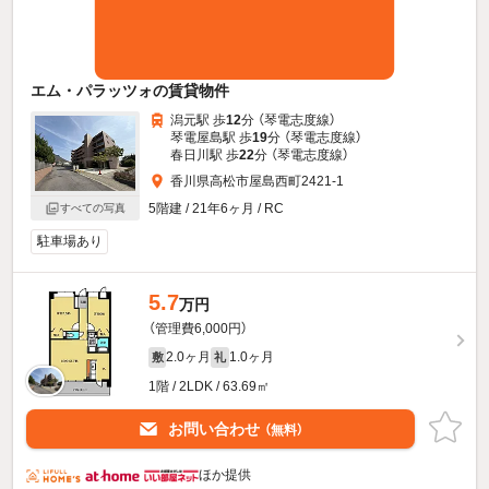
エム・パラッツォの賃貸物件
潟元駅 歩
12
分 （琴電志度線）
琴電屋島駅 歩
19
分 （琴電志度線）
春日川駅 歩
22
分 （琴電志度線）
香川県高松市屋島西町2421-1
5階建 / 21年6ヶ月 / RC
すべての写真
駐車場あり
5.7
万円
（管理費6,000円）
2.0ヶ月
1.0ヶ月
敷
礼
1階 / 2LDK / 63.69㎡
お問い合わせ
（無料）
ほか提供