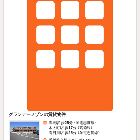
グランデーメゾンの賃貸物件
潟元駅 歩
25
分 （琴電志度線）
木太町駅 歩
17
分 （高徳線）
春日川駅 歩
25
分 （琴電志度線）