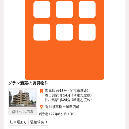
グラン新蔵の賃貸物件
潟元駅 歩
18
分 （琴電志度線）
春日川駅 歩
14
分 （琴電志度線）
沖松島駅 歩
24
分 （琴電志度線）
香川県高松市屋島西町
すべての写真
6階建 / 27年6ヶ月 / RC
駐車場あり
駐輪場あり