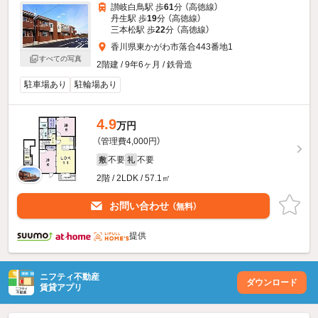
讃岐白鳥駅 歩
61
分 （高徳線）
丹生駅 歩
19
分 （高徳線）
三本松駅 歩
22
分 （高徳線）
香川県東かがわ市落合443番地1
すべての写真
2階建 / 9年6ヶ月 / 鉄骨造
駐車場あり
駐輪場あり
4.9
万円
（管理費4,000円）
不要
不要
敷
礼
2階 / 2LDK / 57.1㎡
お問い合わせ
（無料）
提供
ニフティ不動産
ダウンロード
賃貸アプリ