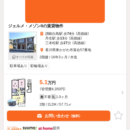
ジェルメ・メゾンIIの賃貸物件
讃岐白鳥駅 歩
74
分 （高徳線）
丹生駅 歩
13
分 （高徳線）
三本松駅 歩
27
分 （高徳線）
香川県東かがわ市落合57番地
2階建 / 16年3ヶ月 / 木造
すべての写真
駐車場あり
駐輪場あり
5.1
万円
（管理費4,350円）
不要
1.0ヶ月
敷
礼
2階 / 2LDK / 57.71㎡
お問い合わせ
（無料）
提供