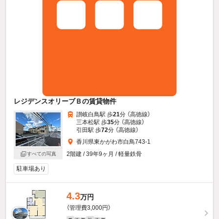
レジデンスオリーブＢの賃貸物件
讃岐白鳥駅 歩
21
分 （高徳線）
三本松駅 歩
35
分 （高徳線）
引田駅 歩
72
分 （高徳線）
香川県東かがわ市白鳥743-1
2階建 / 39年9ヶ月 / 軽量鉄骨
すべての写真
駐車場あり
4.3
万円
（管理費3,000円）