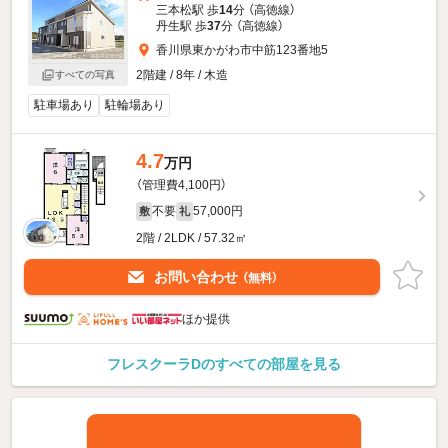
三本松駅 歩
14
分 （高徳線）
丹生駅 歩
37
分 （高徳線）
香川県東かがわ市中筋123番地5
2階建 / 8年 / 木造
すべての写真
駐車場あり
駐輪場あり
4.7
万円
（管理費4,100円）
不要
57,000円
敷
礼
2階 / 2LDK / 57.32㎡
お問い合わせ
（無料）
ほか提供
フレスクーラDのすべての部屋を見る