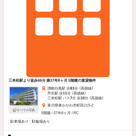
三本松駅より徒歩46分 築37年8ヶ月 5階建の賃貸物件
讃岐白鳥駅 歩
83
分 （高徳線）
丹生駅 歩
11
分 （高徳線）
三本松駅 バス
7
分 歩
10
分 （高徳線）
香川県東かがわ市町田215-2
すべての写真
5階建 / 37年8ヶ月 / RC
駐車場あり
駐輪場あり