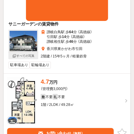
サニーガーデンの賃貸物件
讃岐白鳥駅 歩
64
分 （高徳線）
引田駅 歩
14
分 （高徳線）
讃岐相生駅 歩
46
分 （高徳線）
香川県東かがわ市引田
2階建 / 15年5ヶ月 / 軽量鉄骨
すべての写真
駐車場あり
駐輪場あり
4.7
万円
（管理費3,000円）
不要
不要
敷
礼
1階 / 2LDK / 49.28㎡
お問い合わせ
（無料）