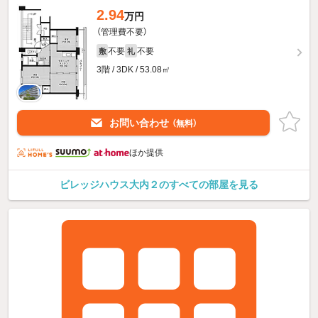
2.94
万円
（管理費不要）
不要
不要
敷
礼
3階 / 3DK / 53.08㎡
お問い合わせ
（無料）
ほか提供
ビレッジハウス大内２のすべての部屋を見る