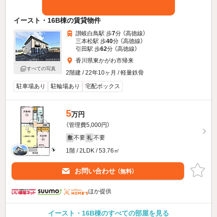
イースト・16B棟の賃貸物件
讃岐白鳥駅 歩
7
分 （高徳線）
三本松駅 歩
40
分 （高徳線）
引田駅 歩
62
分 （高徳線）
香川県東かがわ市帰来
すべての写真
2階建 / 22年10ヶ月 / 軽量鉄骨
駐車場あり
駐輪場あり
宅配ボックス
5
万円
（管理費5,000円）
不要
不要
敷
礼
1階 / 2LDK / 53.76㎡
お問い合わせ
（無料）
ほか提供
イースト・16B棟のすべての部屋を見る