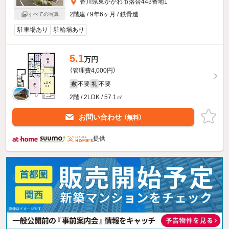
香川県東かがわ市落合443番地1
2階建 / 9年6ヶ月 / 鉄骨造
すべての写真
駐車場あり
駐輪場あり
5.1
万円
（管理費4,000円）
不要
不要
敷
礼
2階 / 2LDK / 57.1㎡
お問い合わせ
（無料）
提供