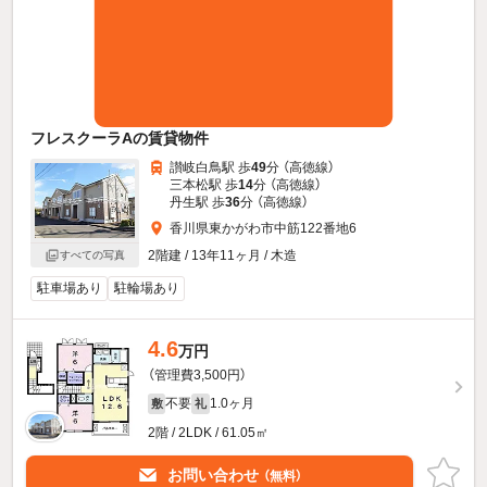
フレスクーラAの賃貸物件
讃岐白鳥駅 歩
49
分 （高徳線）
三本松駅 歩
14
分 （高徳線）
丹生駅 歩
36
分 （高徳線）
香川県東かがわ市中筋122番地6
2階建 / 13年11ヶ月 / 木造
すべての写真
駐車場あり
駐輪場あり
4.6
万円
（管理費3,500円）
不要
1.0ヶ月
敷
礼
2階 / 2LDK / 61.05㎡
お問い合わせ
（無料）