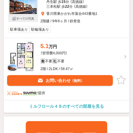
丹生駅 歩
15
分 （高徳線）
三本松駅 歩
22
分 （高徳線）
香川県東かがわ市落合443番地1
すべての写真
2階建 / 9年6ヶ月 / 鉄骨造
駐車場あり
駐輪場あり
5.1
万円
（管理費4,000円）
不要
不要
敷
礼
2階 / 2LDK / 58.47㎡
お問い合わせ
（無料）
提供
ミルフロール４Ｂのすべての部屋を見る