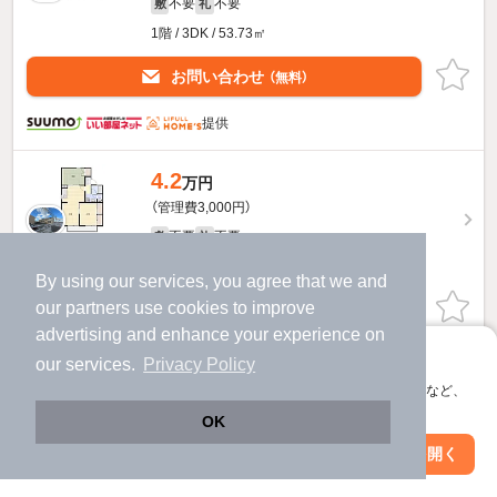
不要
不要
敷
礼
1階 / 3DK / 53.73㎡
お問い合わせ
（無料）
提供
4.2
万円
（管理費3,000円）
不要
不要
敷
礼
2階 / 3DK / 53.73㎡
By using our services, you agree that we and
our
partners
use cookies to improve
お問い合わせ
（無料）
advertising and enhance your experience on
提供
アプリに切り替えて、サクサクお部屋探し
our services.
Privacy Policy
会員登録なしですぐ使える。マップ検索やお気に入り保存など、
レジデンスオリーブＢのすべての部屋を見る
アプリ限定の便利な機能が使えます！
OK
Web版で続行
アプリを開く
駅・沿線を変更
絞り込み条件を変更