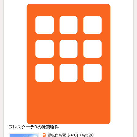
フレスクーラDの賃貸物件
讃岐白鳥駅 歩
49
分 （高徳線）