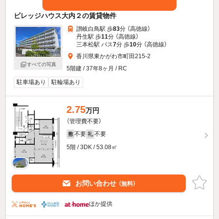
ビレッジハウス大内２の賃貸物件
讃岐白鳥駅 歩
83
分 （高徳線）
丹生駅 歩
11
分 （高徳線）
三本松駅 バス
7
分 歩
10
分 （高徳線）
香川県東かがわ市町田215-2
すべての写真
5階建 / 37年8ヶ月 / RC
駐車場あり
駐輪場あり
2.75
万円
（管理費不要）
不要
不要
敷
礼
5階 / 3DK / 53.08㎡
お問い合わせ
（無料）
ほか提供