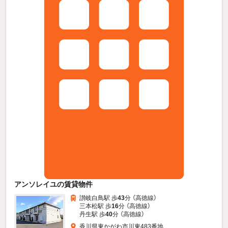
アンソレイユの賃貸物件
讃岐白鳥駅 歩
43
分 （高徳線）
三本松駅 歩
16
分 （高徳線）
丹生駅 歩
40
分 （高徳線）
香川県東かがわ市川東483番地