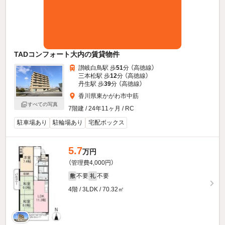
TADコンフォート大内の賃貸物件
讃岐白鳥駅 歩
51
分 （高徳線）
三本松駅 歩
12
分 （高徳線）
丹生駅 歩
39
分 （高徳線）
香川県東かがわ市中筋
すべての写真
7階建 / 24年11ヶ月 / RC
駐車場あり
駐輪場あり
宅配ボックス
5.7
万円
（管理費4,000円）
不要
不要
敷
礼
4階 / 3LDK / 70.32㎡