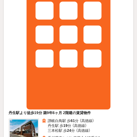
丹生駅より徒歩19分 築9年6ヶ月 2階建の賃貸物件
讃岐白鳥駅 歩
61
分 （高徳線）
丹生駅 歩
19
分 （高徳線）
三本松駅 歩
24
分 （高徳線）