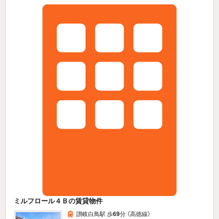
ミルフロール４Ｂの賃貸物件
讃岐白鳥駅 歩
69
分 （高徳線）