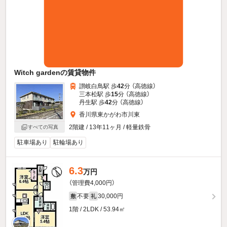
Witch gardenの賃貸物件
讃岐白鳥駅 歩
42
分 （高徳線）
三本松駅 歩
15
分 （高徳線）
丹生駅 歩
42
分 （高徳線）
香川県東かがわ市川東
2階建 / 13年11ヶ月 / 軽量鉄骨
すべての写真
駐車場あり
駐輪場あり
6.3
万円
（管理費4,000円）
不要
30,000円
敷
礼
1階 / 2LDK / 53.94㎡