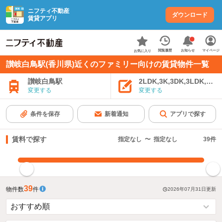
ニフティ不動産
ダウンロード
賃貸アプリ
お知らせ
閲覧履歴
マイページ
お気に入り
讃岐白鳥駅(香川県)近くのファミリー向けの賃貸物件一覧
讃岐白鳥駅
2LDK,3K,3DK,3LDK,4K
変更する
変更する
条件を保存
新着通知
アプリで探す
賃料で探す
指定なし
〜
指定なし
39
件
指定した賃料で絞り込む
39
物件数
件
2026年07月31日
更新