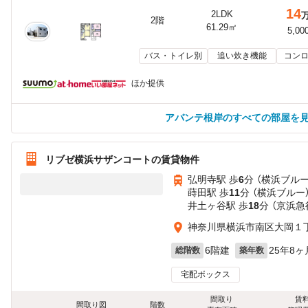
14
2LDK
2階
61.29㎡
5,00
バス・トイレ別
追い炊き機能
コンロ
ほか提供
アバンテ根岸のすべての部屋を
リブゼ横浜サザンコートの賃貸物件
弘明寺駅 歩
6
分 （横浜ブル
蒔田駅 歩
11
分 （横浜ブルー
井土ヶ谷駅 歩
18
分 （京浜急
神奈川県横浜市南区大岡１丁目
6階建
25年8ヶ
総階数
築年数
宅配ボックス
間取り
賃
間取り図
階数