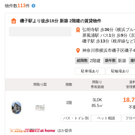
113
物件数
件
磯子駅より徒歩18分 新築 2階建の賃貸物件
弘明寺駅 歩
36
分 （横浜ブル
屏風浦駅 バス
1
分 歩
9
分 （
磯子駅 歩
13
分 （根岸線
など
神奈川県横浜市磯子区磯子
2階建
新築
総階数
築年数
建
駐車場あり
駐輪場あり
間取り
賃
間取り図
階数
専有面積
管理
18.7
3LDK
1階
85.5㎡
不
バス・トイレ別
ペット相談
フロ
ほか提供