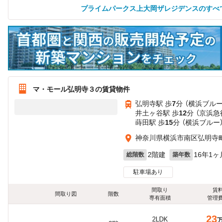
プライムパークス上大岡ザレジデンスのすべ
マ・モール弘明寺３の賃貸物件
弘明寺駅 歩
7
分 （横浜ブル
井土ヶ谷駅 歩
12
分 （京浜急
蒔田駅 歩
15
分 （横浜ブルー
神奈川県横浜市南区弘明寺町8
2階建
16年1ヶ
総階数
築年数
駐車場あり
間取り
賃
間取り図
階数
専有面積
管理
23
2LDK