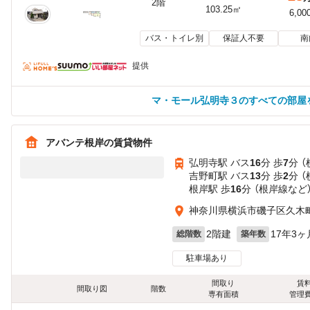
2階
103.25㎡
6,00
バス・トイレ別
保証人不要
南
提供
マ・モール弘明寺３のすべての部屋
アバンテ根岸の賃貸物件
弘明寺駅 バス
16
分 歩
7
分 
吉野町駅 バス
13
分 歩
2
分 
根岸駅 歩
16
分 （根岸線
など
神奈川県横浜市磯子区久木町14
2階建
17年3ヶ
総階数
築年数
駐車場あり
間取り
賃
間取り図
階数
専有面積
管理