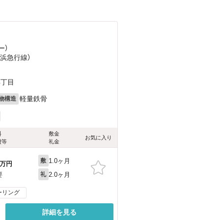
ー）
京浜急行線）
）
4丁目
軽量鉄骨
物構造
料
敷金
お気に入り
費等
礼金
1.0ヶ月
敷
万円
2.0ヶ月
要
礼
ーリング
詳細を見る