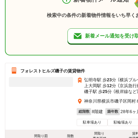
検索中の条件の新着物件情報をいち早く
新着メール通知を受け
フォレストヒルズ磯子の賃貸物件
弘明寺駅 歩
23
分 （横浜ブル
上大岡駅 歩
12
分 （京浜急行
磯子駅 歩
25
分 （根岸線
など
神奈川県横浜市磯子区岡村８丁
8階建
28年6ヶ
総階数
築年数
駐車場あり
駐輪場あり
間取り
賃
間取り図
階数