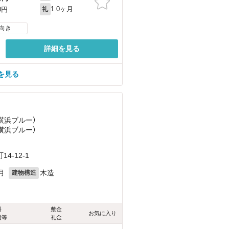
1.0ヶ月
0円
礼
向き
詳細を見る
を見る
（横浜ブルー）
（横浜ブルー）
）
-12-1
月
木造
建物構造
料
敷金
お気に入り
費等
礼金