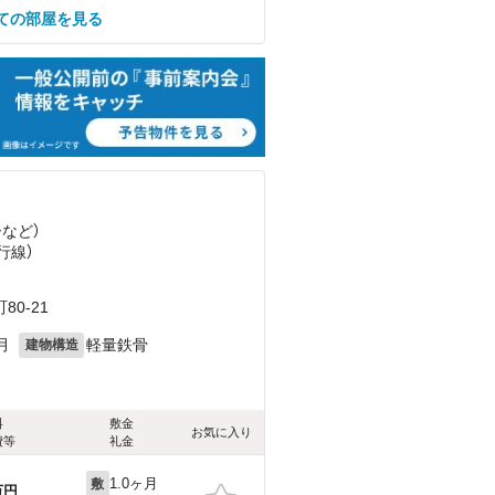
ての部屋を見る
ー
など
）
行線）
）
0-21
月
軽量鉄骨
建物構造
料
敷金
お気に入り
費等
礼金
1.0ヶ月
敷
万円