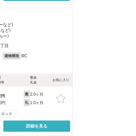
ー
など
）
線
など
）
ルー）
1丁目
月
RC
建物構造
料
敷金
お気に入り
費等
礼金
2.0ヶ月
敷
万円
1.0ヶ月
00円
礼
トロック
詳細を見る