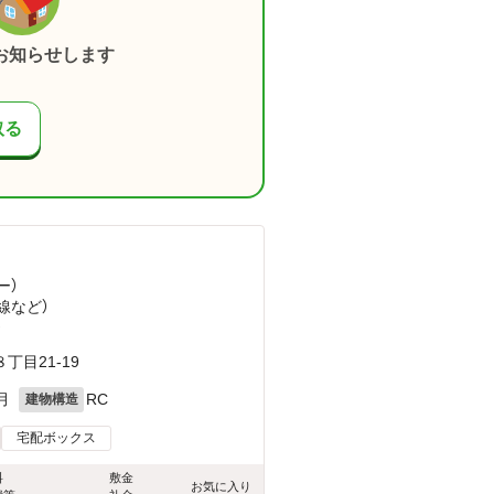
お知らせします
取る
ー）
線
など
）
）
目21-19
月
RC
建物構造
宅配ボックス
料
敷金
お気に入り