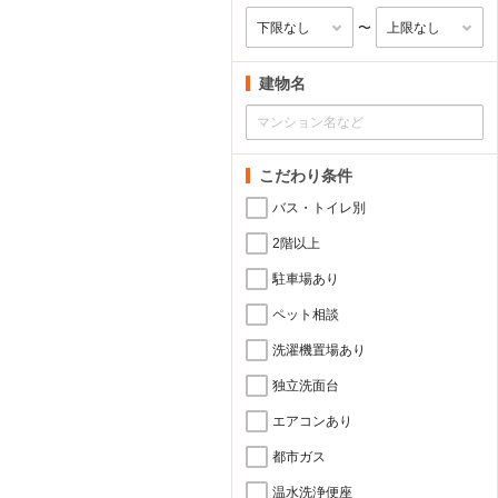
〜
建物名
こだわり条件
バス・トイレ別
2階以上
駐車場あり
ペット相談
洗濯機置場あり
独立洗面台
エアコンあり
都市ガス
温水洗浄便座