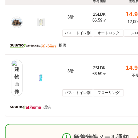
専有面積
管理
14.9
2SLDK
3階
66.59㎡
12,0
バス・トイレ別
オートロック
コンロ
提供
14.9
2SLDK
3階
66.59㎡
不
バス・トイレ別
フローリング
提供
新着物件メール通知