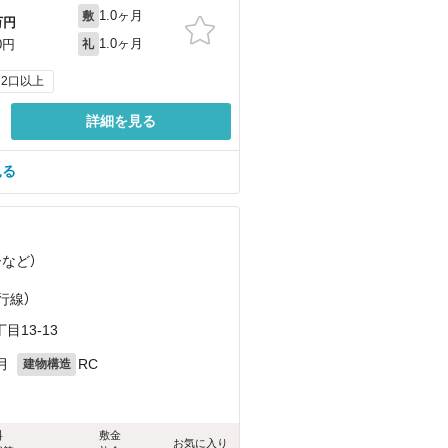
1.0ヶ月
敷
万円
1.0ヶ月
0円
礼
2口以上
詳細を見る
見る
ー
など
）
）
行線）
13-13
月
RC
建物構造
料
敷金
お気に入り