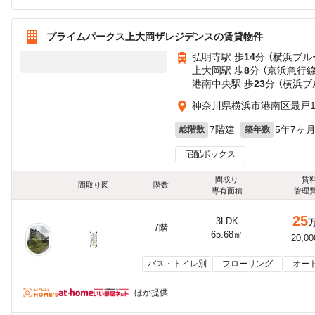
プライムパークス上大岡ザレジデンスの賃貸物件
弘明寺駅 歩
14
分 （横浜ブル
上大岡駅 歩
8
分 （京浜急行
港南中央駅 歩
23
分 （横浜ブ
神奈川県横浜市港南区最戸
7階建
5年7ヶ
総階数
築年数
宅配ボックス
間取り
賃
間取り図
階数
専有面積
管理
25
3LDK
7階
65.68㎡
20,0
バス・トイレ別
フローリング
オー
ほか提供