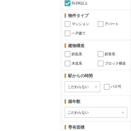
5LDK以上
物件タイプ
マンション
アパート
一戸建て
建物構造
鉄筋系
鉄骨系
木造系
ブロック構造
駅からの時間
バス可
築年数
専有面積