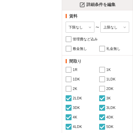
詳細条件を編集
賃料
〜
管理費など込み
敷金無し
礼金無し
間取り
1R
1K
1DK
1LDK
2K
2DK
2LDK
3K
3DK
3LDK
4K
4DK
4LDK
5DK