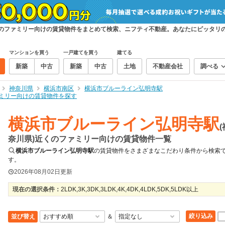
くのファミリー向けの賃貸物件をまとめて検索、ニフティ不動産。あなたにピッタリ
マンションを買う
一戸建てを買う
建てる
新築
中古
新築
中古
土地
不動産会社
調べる
神奈川県
横浜市南区
横浜市ブルーライン弘明寺駅
ミリー向けの賃貸物件を探す
横浜市ブルーライン弘明寺駅
(
奈川県)近くのファミリー向けの賃貸物件一覧
横浜市ブルーライン弘明寺駅
の賃貸物件をさまざまなこだわり条件から検索
す。
2026年08月02日
更新
現在の選択条件：
2LDK,3K,3DK,3LDK,4K,4DK,4LDK,5DK,5LDK以上
絞り込み
並び替え
＆