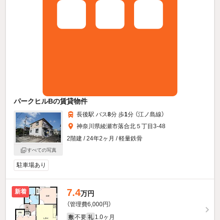
パークヒルBの賃貸物件
長後駅 バス
8
分 歩
1
分 （江ノ島線）
神奈川県綾瀬市落合北５丁目3-48
2階建 / 24年2ヶ月 / 軽量鉄骨
すべての写真
駐車場あり
7.4
新着
万円
（管理費6,000円）
不要
1.0ヶ月
敷
礼