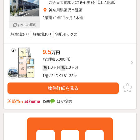
六会日大前駅 バス
9
分 歩
7
分 （江ノ島線）
神奈川県藤沢市遠藤
2階建 / 1年11ヶ月 / 木造
すべての写真
駐車場あり
駐輪場あり
宅配ボックス
9.5
万円
（管理費5,000円）
1.0ヶ月
1.0ヶ月
敷
礼
1階 / 2LDK / 61.33㎡
物件詳細を見る
ほか提供