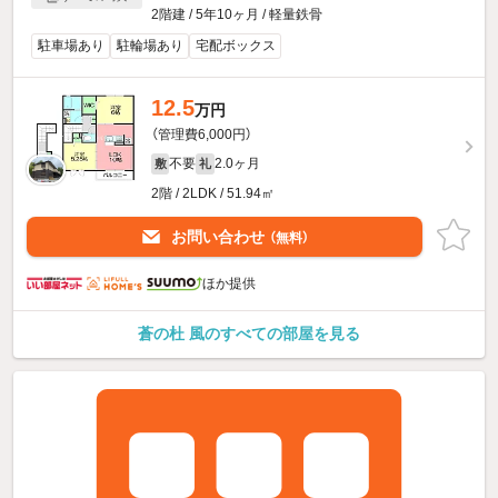
2階建 / 5年10ヶ月 / 軽量鉄骨
駐車場あり
駐輪場あり
宅配ボックス
12.5
万円
（管理費6,000円）
不要
2.0ヶ月
敷
礼
2階 / 2LDK / 51.94㎡
お問い合わせ
（無料）
ほか提供
蒼の杜 風のすべての部屋を見る