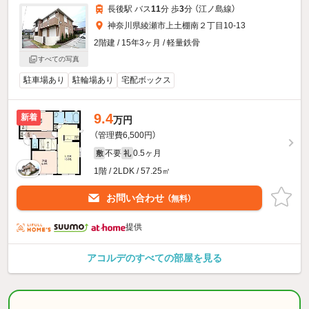
長後駅 バス
11
分 歩
3
分 （江ノ島線）
神奈川県綾瀬市上土棚南２丁目10-13
2階建 / 15年3ヶ月 / 軽量鉄骨
すべての写真
駐車場あり
駐輪場あり
宅配ボックス
9.4
新着
万円
（管理費6,500円）
不要
0.5ヶ月
敷
礼
1階 / 2LDK / 57.25㎡
お問い合わせ
（無料）
提供
アコルデのすべての部屋を見る