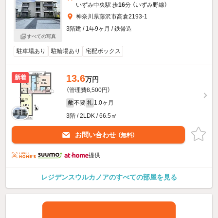
いずみ中央駅 歩
16
分 （いずみ野線）
神奈川県藤沢市高倉2193-1
3階建 / 1年9ヶ月 / 鉄骨造
すべての写真
駐車場あり
駐輪場あり
宅配ボックス
13.6
新着
万円
（管理費8,500円）
不要
1.0ヶ月
敷
礼
3階 / 2LDK / 66.5㎡
お問い合わせ
（無料）
提供
レジデンスウルカノアのすべての部屋を見る