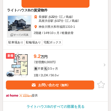
ライトハウスBの賃貸物件
長後駅 歩
22
分 （江ノ島線）
高座渋谷駅 歩
17
分 （江ノ島線）
神奈川県大和市福田1310-1
2階建 / 14年10ヶ月 / 軽量鉄骨
すべての写真
駐車場あり
駐輪場あり
宅配ボックス
9.2
新着
万円
（管理費6,000円）
不要
0.5ヶ月
敷
礼
1階 / 2LDK / 56.0㎡
お問い合わせ
（無料）
提供
ライトハウスBのすべての部屋を見る