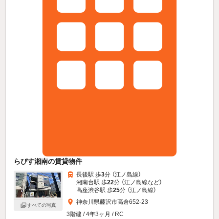
らぴす湘南の賃貸物件
長後駅 歩
3
分 （江ノ島線）
湘南台駅 歩
22
分 （江ノ島線
など
）
高座渋谷駅 歩
25
分 （江ノ島線）
神奈川県藤沢市高倉652-23
すべての写真
3階建 / 4年3ヶ月 / RC