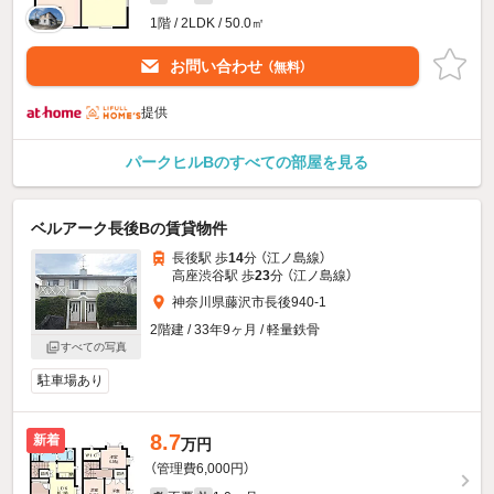
1階 / 2LDK / 50.0㎡
お問い合わせ
（無料）
提供
パークヒルBのすべての部屋を見る
ベルアーク長後Bの賃貸物件
長後駅 歩
14
分 （江ノ島線）
高座渋谷駅 歩
23
分 （江ノ島線）
神奈川県藤沢市長後940-1
2階建 / 33年9ヶ月 / 軽量鉄骨
すべての写真
駐車場あり
8.7
新着
万円
（管理費6,000円）