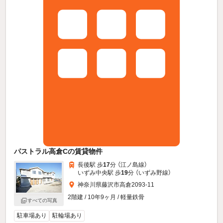
パストラル高倉Cの賃貸物件
長後駅 歩
17
分 （江ノ島線）
いずみ中央駅 歩
19
分 （いずみ野線）
神奈川県藤沢市高倉2093-11
2階建 / 10年9ヶ月 / 軽量鉄骨
すべての写真
駐車場あり
駐輪場あり