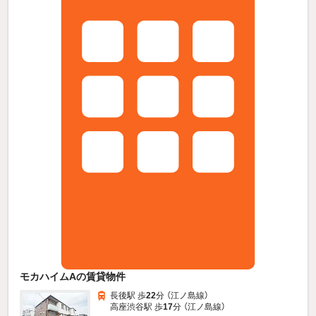
モカハイムAの賃貸物件
長後駅 歩
22
分 （江ノ島線）
高座渋谷駅 歩
17
分 （江ノ島線）