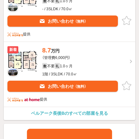
不要
1.0ヶ月
敷
礼
- / 3SLDK / 70.0㎡
お問い合わせ
（無料）
提供
8.7
新着
万円
（管理費6,000円）
不要
1.0ヶ月
敷
礼
1階 / 3SLDK / 70.0㎡
お問い合わせ
（無料）
提供
ベルアーク長後Bのすべての部屋を見る