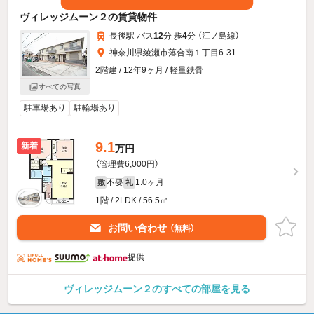
ヴィレッジムーン２の賃貸物件
長後駅 バス
12
分 歩
4
分 （江ノ島線）
神奈川県綾瀬市落合南１丁目6-31
2階建 / 12年9ヶ月 / 軽量鉄骨
すべての写真
駐車場あり
駐輪場あり
9.1
新着
万円
（管理費6,000円）
不要
1.0ヶ月
敷
礼
1階 / 2LDK / 56.5㎡
お問い合わせ
（無料）
提供
ヴィレッジムーン２のすべての部屋を見る