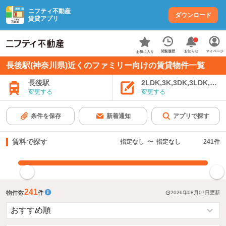
ニフティ不動産
ダウンロード
賃貸アプリ
お知らせ
閲覧履歴
マイページ
お気に入り
長後駅(神奈川県)近くのファミリー向けの賃貸物件一覧
長後駅
2LDK,3K,3DK,3LDK,4K
変更する
変更する
条件を保存
新着通知
アプリで探す
賃料で探す
指定なし
〜
指定なし
241
件
指定した賃料で絞り込む
241
物件数
件
2026年08月07日
更新