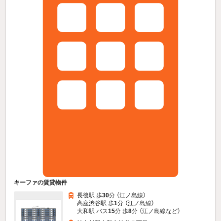
キーファの賃貸物件
長後駅 歩
30
分 （江ノ島線）
高座渋谷駅 歩
1
分 （江ノ島線）
大和駅 バス
15
分 歩
8
分 （江ノ島線
など
）