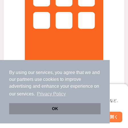
ＰｏｌａｒｉｓＦ２の賃貸物件
By using our services, you agree that we and
長後駅 歩
17
分 （江ノ島線）
our
partners
use cookies to improve
高座渋谷駅 歩
19
分 （江ノ島線）
advertising and enhance your experience on
いずみ中央駅 歩
27
分 （いずみ野線）
アプリに切り替えて、サクサクお部屋探し
our services.
Privacy Policy
神奈川県藤沢市長後1154-1
会員登録なしですぐ使える。マップ検索やお気に入り保存など、
2階建 / 12年1ヶ月 / 軽量鉄骨
すべての写真
アプリ限定の便利な機能が使えます！
OK
駐車場あり
駐輪場あり
Web版で続行
アプリを開く
駅・沿線を変更
絞り込み条件を変更
11.5
万円