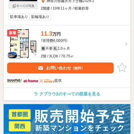
神奈川県藤沢市下土棚2329-1
すべての写真
2階建 / 10年11ヶ月 / 軽量鉄骨
駐車場あり
駐輪場あり
11.3
新着
万円
（管理費6,000円）
不要
1.0ヶ月
敷
礼
2階 / 3LDK / 70.75㎡
お問い合わせ
（無料）
提供
ラ クプラウ2のすべての部屋を見る