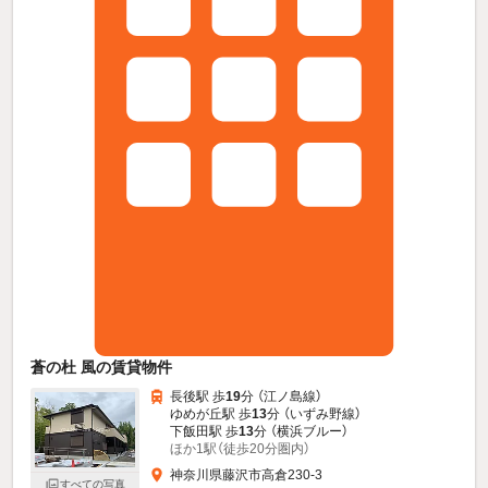
蒼の杜 風の賃貸物件
長後駅 歩
19
分 （江ノ島線）
ゆめが丘駅 歩
13
分 （いずみ野線）
下飯田駅 歩
13
分 （横浜ブルー）
ほか1駅（徒歩20分圏内）
神奈川県藤沢市高倉230-3
すべての写真