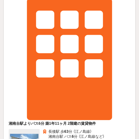
湘南台駅よりバス6分 築1年11ヶ月 2階建の賃貸物件
長後駅 歩
63
分 （江ノ島線）
湘南台駅 バス
6
分 （江ノ島線
など
）