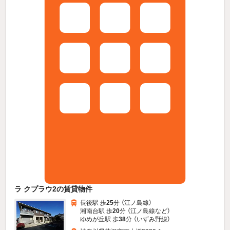
ラ クプラウ2の賃貸物件
長後駅 歩
25
分 （江ノ島線）
湘南台駅 歩
20
分 （江ノ島線
など
）
ゆめが丘駅 歩
38
分 （いずみ野線）