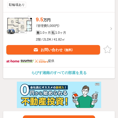
駐輪場あり
9.5
万円
（管理費5,000円）
1.0ヶ月
1.0ヶ月
敷
礼
2階 / 2LDK / 41.82㎡
お問い合わせ
（無料）
提供
らぴす湘南のすべての部屋を見る