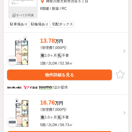
神奈川県大和市渋谷５丁目
6階建 / 新築 / RC
すべての写真
駐車場あり
駐輪場あり
宅配ボックス
13.78
万円
（管理費7,000円）
1.0ヶ月
不要
敷
礼
1階 / 2LDK / 52.38㎡
物件詳細を見る
ほか提供
16.76
万円
（管理費7,000円）
1.0ヶ月
不要
敷
礼
5階 / 2LDK / 56.73㎡