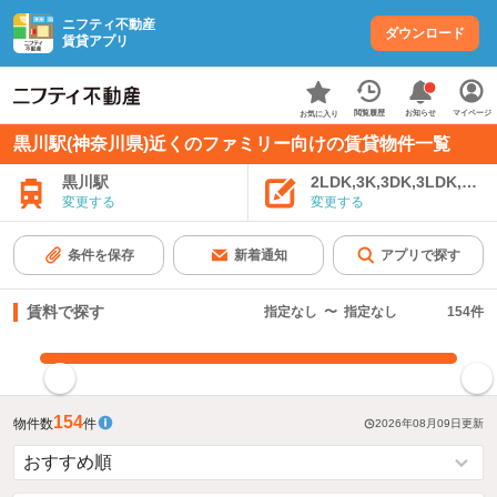
ニフティ不動産
ダウンロード
賃貸アプリ
お知らせ
閲覧履歴
マイページ
お気に入り
黒川駅(神奈川県)近くのファミリー向けの賃貸物件一覧
黒川駅
2LDK,3K,3DK,3LDK,4K
変更する
変更する
条件を保存
新着通知
アプリで探す
賃料で探す
指定なし
〜
指定なし
154
件
指定した賃料で絞り込む
154
物件数
件
2026年08月09日
更新