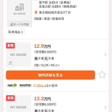
栗平駅 歩
21
分 （多摩線）
若葉台駅 歩
22
分 （相模原線）
東京都稲城市坂浜3丁目
3階建 / 新築 / 軽量鉄骨
すべての写真
駐車場あり
12.9
新着
万円
（管理費6,000円）
不要
不要
敷
礼
2階 / 3LDK / 66.2㎡
物件詳細を見る
ほか提供
13.3
新着
万円
（管理費6,000円）
不要
不要
敷
礼