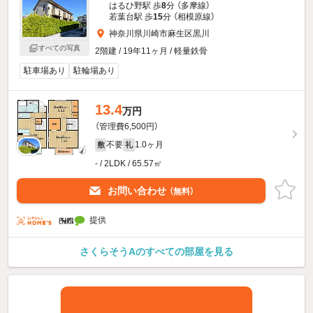
はるひ野駅 歩
8
分 （多摩線）
若葉台駅 歩
15
分 （相模原線）
神奈川県川崎市麻生区黒川
すべての写真
2階建 / 19年11ヶ月 / 軽量鉄骨
駐車場あり
駐輪場あり
13.4
万円
（管理費6,500円）
不要
1.0ヶ月
敷
礼
- / 2LDK / 65.57㎡
お問い合わせ
（無料）
提供
さくらそうAのすべての部屋を見る