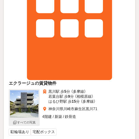
エクラージュの賃貸物件
黒川駅 歩
5
分 （多摩線）
若葉台駅 歩
9
分 （相模原線）
はるひ野駅 歩
15
分 （多摩線）
神奈川県川崎市麻生区黒川71
4階建 / 新築 / 鉄骨造
すべての写真
駐輪場あり
宅配ボックス