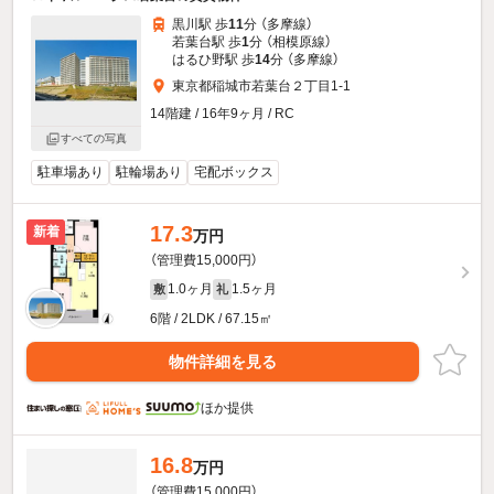
黒川駅 歩
11
分 （多摩線）
若葉台駅 歩
1
分 （相模原線）
はるひ野駅 歩
14
分 （多摩線）
東京都稲城市若葉台２丁目1-1
14階建 / 16年9ヶ月 / RC
すべての写真
駐車場あり
駐輪場あり
宅配ボックス
17.3
新着
万円
（管理費15,000円）
1.0ヶ月
1.5ヶ月
敷
礼
6階 / 2LDK / 67.15㎡
物件詳細を見る
ほか提供
16.8
万円
（管理費15,000円）