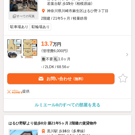
若葉台駅 歩
15
分 （相模原線）
神奈川県川崎市麻生区はるひ野３丁目
すべての写真
2階建 / 21年5ヶ月 / 軽量鉄骨
駐車場あり
駐輪場あり
13.7
万円
（管理費6,000円）
不要
1.0ヶ月
敷
礼
- / 2LDK / 68.56㎡
お問い合わせ
（無料）
提供
ルミエールIIのすべての部屋を見る
はるひ野駅より徒歩8分 築21年5ヶ月 2階建の賃貸物件
黒川駅 歩
16
分 （多摩線）