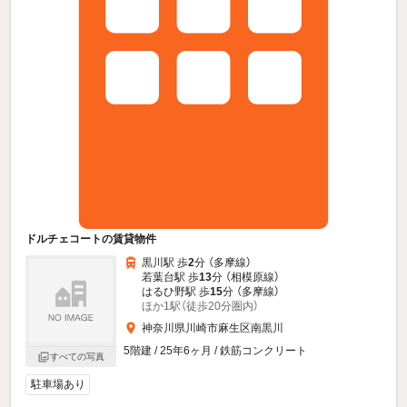
ドルチェコートの賃貸物件
黒川駅 歩
2
分 （多摩線）
若葉台駅 歩
13
分 （相模原線）
はるひ野駅 歩
15
分 （多摩線）
ほか1駅（徒歩20分圏内）
神奈川県川崎市麻生区南黒川
5階建 / 25年6ヶ月 / 鉄筋コンクリート
すべての写真
駐車場あり