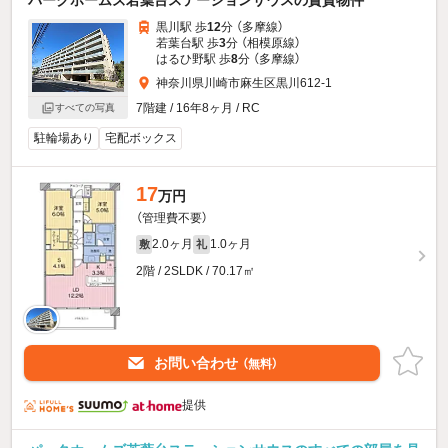
黒川駅 歩
12
分 （多摩線）
若葉台駅 歩
3
分 （相模原線）
はるひ野駅 歩
8
分 （多摩線）
神奈川県川崎市麻生区黒川612-1
7階建 / 16年8ヶ月 / RC
すべての写真
駐輪場あり
宅配ボックス
17
万円
（管理費不要）
2.0ヶ月
1.0ヶ月
敷
礼
2階 / 2SLDK / 70.17㎡
お問い合わせ
（無料）
提供