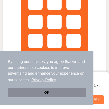
By using our services, you agree that we and
our
partners
use cookies to improve
advertising and enhance your experience on
アプリに切り替えて、サクサクお部屋探し
our services.
Privacy Policy
ファインクレスト若葉台の賃貸物件
会員登録なしですぐ使える。マップ検索やお気に入り保存など、
アプリ限定の便利な機能が使えます！
黒川駅 歩
11
分 （多摩線）
OK
若葉台駅 歩
1
分 （相模原線）
はるひ野駅 歩
10
分 （多摩線）
Web版で続行
アプリを開く
駅・沿線を変更
絞り込み条件を変更
神奈川県川崎市麻生区黒川
すべての写真