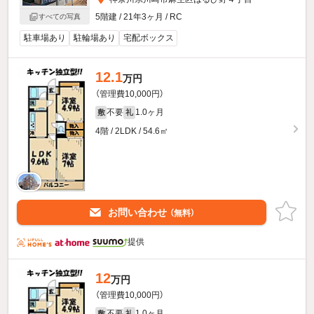
5階建 / 21年3ヶ月 / RC
すべての写真
駐車場あり
駐輪場あり
宅配ボックス
12.1
万円
（管理費10,000円）
不要
1.0ヶ月
敷
礼
4階 / 2LDK / 54.6㎡
お問い合わせ
（無料）
提供
12
万円
（管理費10,000円）
不要
1.0ヶ月
敷
礼