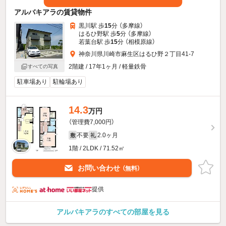
アルバキアラの賃貸物件
黒川駅 歩
15
分 （多摩線）
はるひ野駅 歩
5
分 （多摩線）
若葉台駅 歩
15
分 （相模原線）
神奈川県川崎市麻生区はるひ野２丁目41-7
2階建 / 17年1ヶ月 / 軽量鉄骨
すべての写真
駐車場あり
駐輪場あり
14.3
万円
（管理費7,000円）
不要
2.0ヶ月
敷
礼
1階 / 2LDK / 71.52㎡
お問い合わせ
（無料）
提供
アルバキアラのすべての部屋を見る