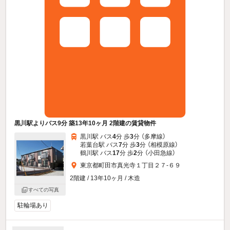
黒川駅よりバス9分 築13年10ヶ月 2階建の賃貸物件
黒川駅 バス
4
分 歩
3
分 （多摩線）
若葉台駅 バス
7
分 歩
3
分 （相模原線）
鶴川駅 バス
17
分 歩
2
分 （小田急線）
東京都町田市真光寺１丁目２７-６９
2階建 / 13年10ヶ月 / 木造
すべての写真
駐輪場あり