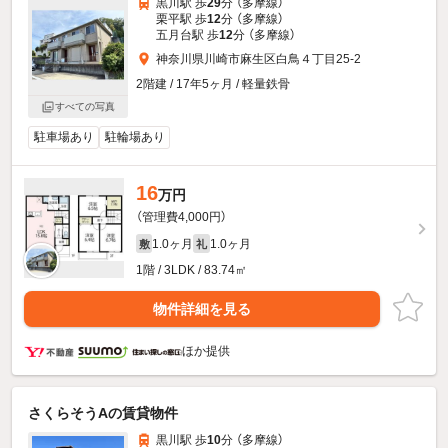
黒川駅 歩
29
分 （多摩線）
栗平駅 歩
12
分 （多摩線）
五月台駅 歩
12
分 （多摩線）
神奈川県川崎市麻生区白鳥４丁目25-2
2階建 / 17年5ヶ月 / 軽量鉄骨
すべての写真
駐車場あり
駐輪場あり
16
万円
（管理費4,000円）
1.0ヶ月
1.0ヶ月
敷
礼
1階 / 3LDK / 83.74㎡
物件詳細を見る
ほか提供
さくらそうAの賃貸物件
黒川駅 歩
10
分 （多摩線）