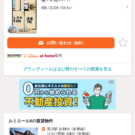
4階 / 2LDK / 54.6㎡
お問い合わせ
（無料）
提供
グランディールはるひ野のすべての部屋を見る
ルミエールIIの賃貸物件
黒川駅 歩
16
分 （多摩線）
はるひ野駅 歩
6
分 （多摩線）