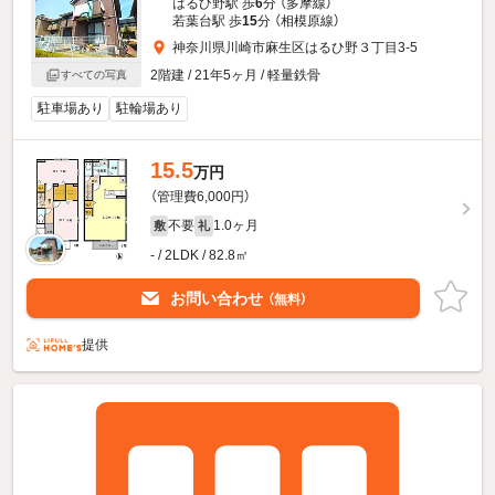
はるひ野駅 歩
6
分 （多摩線）
若葉台駅 歩
15
分 （相模原線）
神奈川県川崎市麻生区はるひ野３丁目3-5
2階建 / 21年5ヶ月 / 軽量鉄骨
すべての写真
駐車場あり
駐輪場あり
15.5
万円
（管理費6,000円）
不要
1.0ヶ月
敷
礼
- / 2LDK / 82.8㎡
お問い合わせ
（無料）
提供