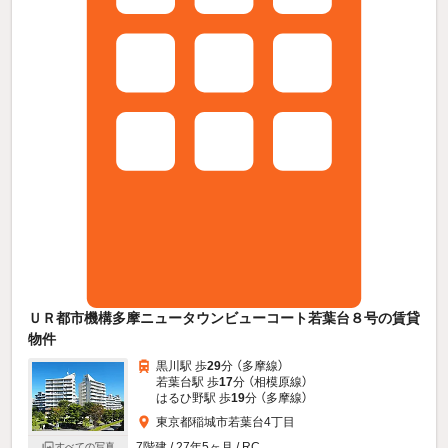
ＵＲ都市機構多摩ニュータウンビューコート若葉台８号の賃貸
物件
黒川駅 歩
29
分 （多摩線）
若葉台駅 歩
17
分 （相模原線）
はるひ野駅 歩
19
分 （多摩線）
東京都稲城市若葉台4丁目
7階建 / 27年5ヶ月 / RC
すべての写真