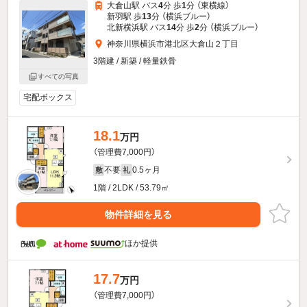
大倉山駅 バス
4
分 歩
1
分 （東横線）
新羽駅 歩
13
分 （横浜ブルー）
北新横浜駅 バス
14
分 歩
2
分 （横浜ブルー）
神奈川県横浜市港北区大倉山２丁目
3階建 / 新築 / 軽量鉄骨
すべての写真
宅配ボックス
18.1
万円
（管理費7,000円）
不要
0.5ヶ月
敷
礼
1階 / 2LDK / 53.79㎡
物件詳細を見る
ほか提供
17.7
万円
（管理費7,000円）