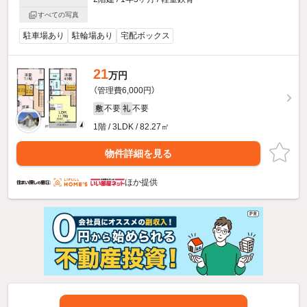
すべての写真
駐車場あり
駐輪場あり
宅配ボックス
21
万円
（管理費6,000円）
不要
不要
敷
礼
1階 / 3LDK / 82.27㎡
物件詳細を見る
ほか提供