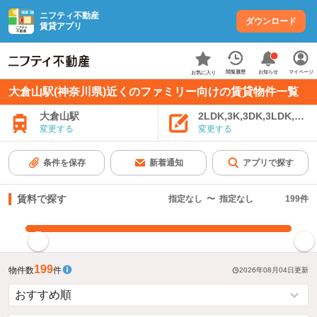
ニフティ不動産
ダウンロード
賃貸アプリ
お知らせ
閲覧履歴
マイページ
お気に入り
大倉山駅(神奈川県)近くのファミリー向けの賃貸物件一覧
大倉山駅
2LDK,3K,3DK,3LDK,4K
変更する
変更する
条件を保存
新着通知
アプリで探す
賃料で探す
指定なし
〜
指定なし
199
件
指定した賃料で絞り込む
199
物件数
件
2026年08月04日
更新