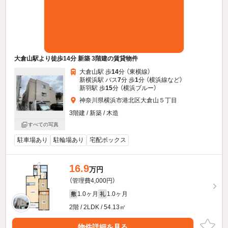
大倉山駅より徒歩14分 新築 3階建の賃貸物件
大倉山駅 歩
14
分 （東横線）
新横浜駅 バス
7
分 歩
1
分 （横浜線
など
）
新羽駅 歩
15
分 （横浜ブルー）
神奈川県横浜市港北区大倉山５丁目
3階建 / 新築 / 木造
すべての写真
駐車場あり
駐輪場あり
宅配ボックス
16.9
万円
（管理費4,000円）
1.0ヶ月
1.0ヶ月
敷
礼
2階 / 2LDK / 54.13㎡
物件詳細を見る