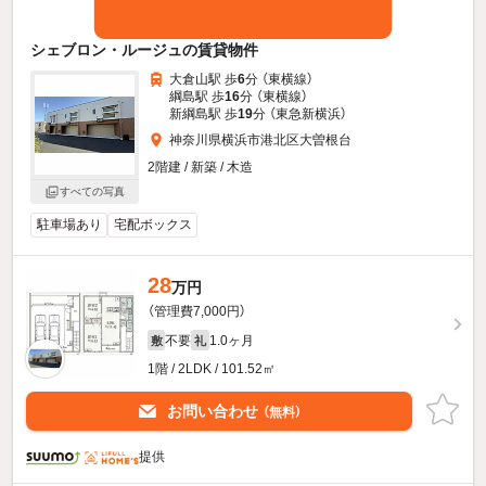
シェブロン・ルージュの賃貸物件
大倉山駅 歩
6
分 （東横線）
綱島駅 歩
16
分 （東横線）
新綱島駅 歩
19
分 （東急新横浜）
神奈川県横浜市港北区大曽根台
2階建 / 新築 / 木造
すべての写真
駐車場あり
宅配ボックス
28
万円
（管理費7,000円）
不要
1.0ヶ月
敷
礼
1階 / 2LDK / 101.52㎡
お問い合わせ
（無料）
提供