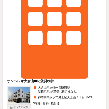
サンベレオ大倉山IIIの賃貸物件
大倉山駅 歩
8
分 （東横線）
新横浜駅 歩
25
分 （横浜線
など
）
神奈川県横浜市港北区大倉山３丁目58-21
3階建 / 新築 / 鉄骨造
すべての写真