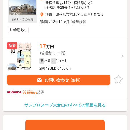
新横浜駅 歩
17
分 （横浜線
など
）
菊名駅 歩
18
分 （横浜線
など
）
神奈川県横浜市港北区大豆戸町871-1
すべての写真
2階建 / 12年11ヶ月 / 軽量鉄骨
駐輪場あり
17
新着
万円
（管理費6,000円）
不要
1.5ヶ月
敷
礼
2階 / 2SLDK / 66.0㎡
お問い合わせ
（無料）
提供
サンプロヌーブ大倉山のすべての部屋を見る