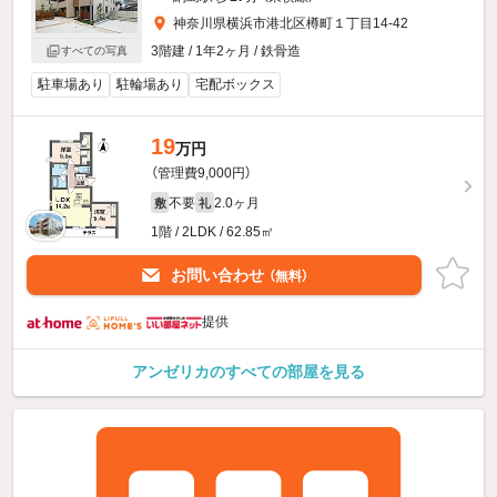
神奈川県横浜市港北区樽町１丁目14-42
3階建 / 1年2ヶ月 / 鉄骨造
すべての写真
駐車場あり
駐輪場あり
宅配ボックス
19
万円
（管理費9,000円）
不要
2.0ヶ月
敷
礼
1階 / 2LDK / 62.85㎡
お問い合わせ
（無料）
提供
アンゼリカのすべての部屋を見る