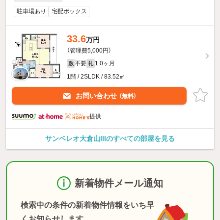
駐車場あり
宅配ボックス
33.6
万円
（管理費5,000円）
不要
1.0ヶ月
敷
礼
1階 / 2SLDK / 83.52㎡
お問い合わせ
（無料）
提供
サンベレオ大倉山IIIのすべての部屋を見る
新着物件メール通知
検索中の条件の新着物件情報をいち早
くお知らせします