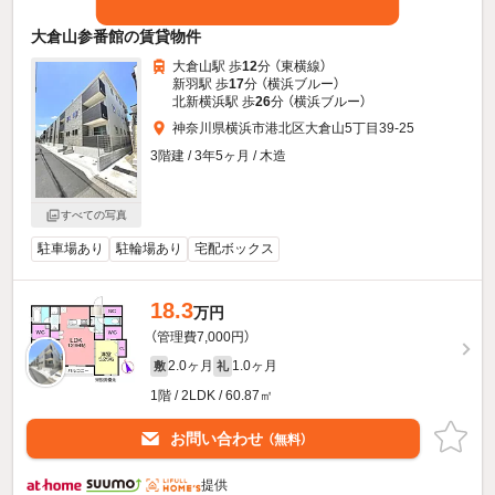
大倉山参番館の賃貸物件
大倉山駅 歩
12
分 （東横線）
新羽駅 歩
17
分 （横浜ブルー）
北新横浜駅 歩
26
分 （横浜ブルー）
神奈川県横浜市港北区大倉山5丁目39-25
3階建 / 3年5ヶ月 / 木造
すべての写真
駐車場あり
駐輪場あり
宅配ボックス
18.3
万円
（管理費7,000円）
2.0ヶ月
1.0ヶ月
敷
礼
1階 / 2LDK / 60.87㎡
お問い合わせ
（無料）
提供