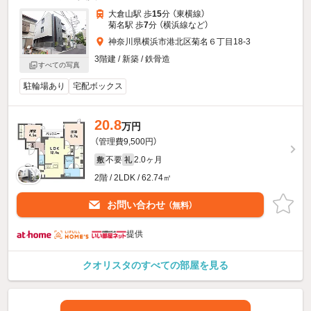
大倉山駅 歩
15
分 （東横線）
菊名駅 歩
7
分 （横浜線
など
）
神奈川県横浜市港北区菊名６丁目18-3
3階建 / 新築 / 鉄骨造
すべての写真
駐輪場あり
宅配ボックス
20.8
万円
（管理費9,500円）
不要
2.0ヶ月
敷
礼
2階 / 2LDK / 62.74㎡
お問い合わせ
（無料）
提供
クオリスタのすべての部屋を見る