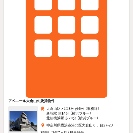
アベニール大倉山の賃貸物件
大倉山駅 バス
8
分 歩
5
分 （東横線）
新羽駅 歩
14
分 （横浜ブルー）
北新横浜駅 歩
20
分 （横浜ブルー）
神奈川県横浜市港北区大倉山６丁目27-20
3階建 / 2年7ヶ月 / 軽量鉄骨