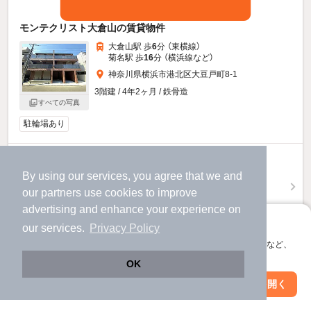
モンテクリスト大倉山の賃貸物件
大倉山駅 歩
6
分 （東横線）
菊名駅 歩
16
分 （横浜線
など
）
神奈川県横浜市港北区大豆戸町8-1
3階建 / 4年2ヶ月 / 鉄骨造
すべての写真
駐輪場あり
20.8
万円
By using our services, you agree that we and
（管理費7,000円）
our
partners
use cookies to improve
1.0ヶ月
2.0ヶ月
敷
礼
advertising and enhance your experience on
2階 / 2LDK / 69.24㎡
アプリに切り替えて、サクサクお部屋探し
our services.
Privacy Policy
お問い合わせ
（無料）
会員登録なしですぐ使える。マップ検索やお気に入り保存など、
アプリ限定の便利な機能が使えます！
OK
提供
Web版で続行
アプリを開く
駅・沿線を変更
絞り込み条件を変更
モンテクリスト大倉山のすべての部屋を見る