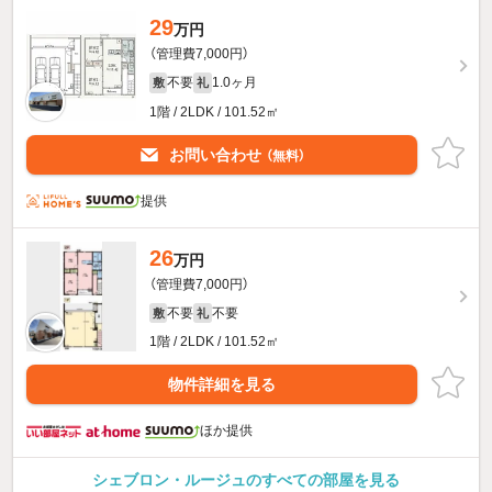
29
万円
（管理費7,000円）
不要
1.0ヶ月
敷
礼
1階 / 2LDK / 101.52㎡
お問い合わせ
（無料）
提供
26
万円
（管理費7,000円）
不要
不要
敷
礼
1階 / 2LDK / 101.52㎡
物件詳細を見る
ほか提供
シェブロン・ルージュのすべての部屋を見る