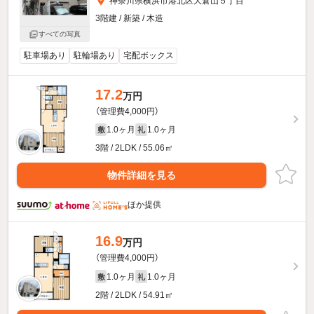
神奈川県横浜市港北区大倉山５丁目
3階建 / 新築 / 木造
すべての写真
駐車場あり
駐輪場あり
宅配ボックス
17.2
万円
（管理費4,000円）
1.0ヶ月
1.0ヶ月
敷
礼
3階 / 2LDK / 55.06㎡
物件詳細を見る
ほか提供
16.9
万円
（管理費4,000円）
1.0ヶ月
1.0ヶ月
敷
礼
2階 / 2LDK / 54.91㎡