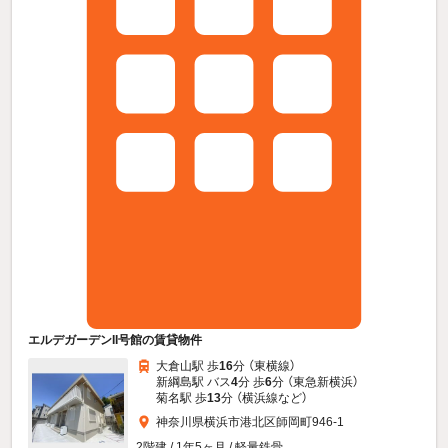
エルデガーデンII号館の賃貸物件
大倉山駅 歩
16
分 （東横線）
新綱島駅 バス
4
分 歩
6
分 （東急新横浜）
菊名駅 歩
13
分 （横浜線
など
）
神奈川県横浜市港北区師岡町946-1
2階建 / 1年5ヶ月 / 軽量鉄骨