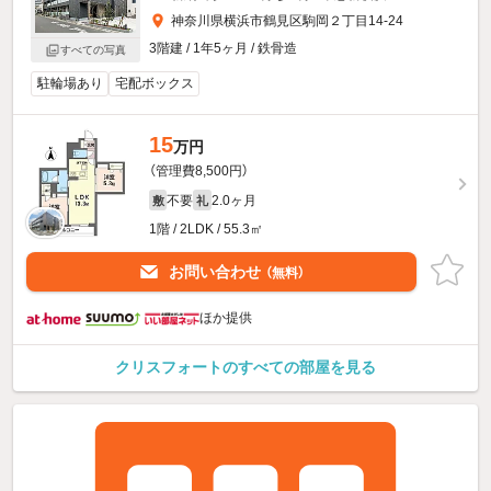
神奈川県横浜市鶴見区駒岡２丁目14-24
3階建 / 1年5ヶ月 / 鉄骨造
すべての写真
駐輪場あり
宅配ボックス
15
万円
（管理費8,500円）
不要
2.0ヶ月
敷
礼
1階 / 2LDK / 55.3㎡
お問い合わせ
（無料）
ほか提供
クリスフォートのすべての部屋を見る