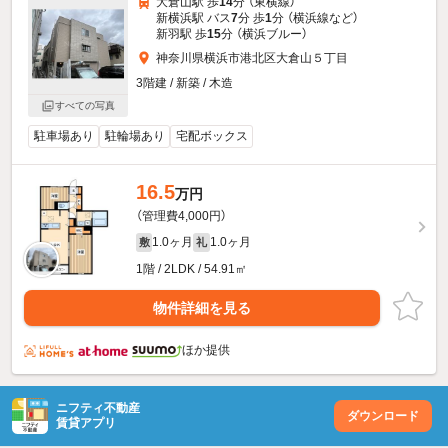
大倉山駅 歩
14
分 （東横線）
新横浜駅 バス
7
分 歩
1
分 （横浜線
など
）
新羽駅 歩
15
分 （横浜ブルー）
神奈川県横浜市港北区大倉山５丁目
3階建 / 新築 / 木造
すべての写真
駐車場あり
駐輪場あり
宅配ボックス
16.5
万円
（管理費4,000円）
1.0ヶ月
1.0ヶ月
敷
礼
1階 / 2LDK / 54.91㎡
物件詳細を見る
ほか提供
ニフティ不動産
ダウンロード
賃貸アプリ