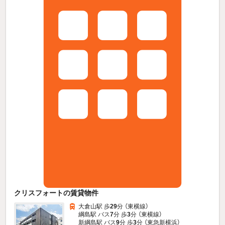
クリスフォートの賃貸物件
大倉山駅 歩
29
分 （東横線）
綱島駅 バス
7
分 歩
3
分 （東横線）
新綱島駅 バス
9
分 歩
3
分 （東急新横浜）