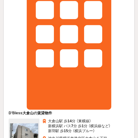
D’Bless大倉山の賃貸物件
大倉山駅 歩
14
分 （東横線）
新横浜駅 バス
7
分 歩
1
分 （横浜線
など
）
新羽駅 歩
15
分 （横浜ブルー）