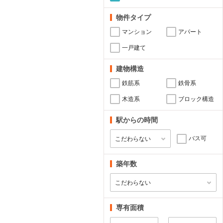
物件タイプ
マンション
アパート
一戸建て
建物構造
鉄筋系
鉄骨系
木造系
ブロック構造
駅からの時間
バス可
築年数
専有面積