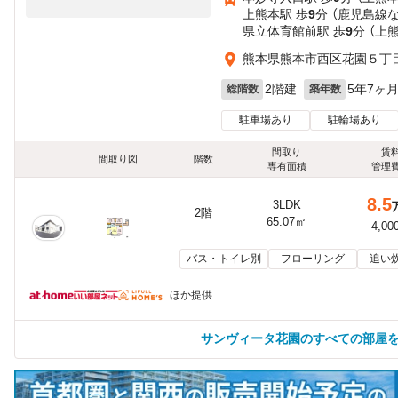
上熊本駅 歩
9
分 （鹿児島線
県立体育館前駅 歩
9
分 （上
熊本県熊本市西区花園５丁
2階建
5年7ヶ
総階数
築年数
駐車場あり
駐輪場あり
間取り
賃
間取り図
階数
専有面積
管理
8.5
3LDK
2階
65.07㎡
4,00
バス・トイレ別
フローリング
追い
ほか提供
サンヴィータ花園のすべての部屋