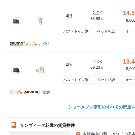
14.5
2LDK
4階
66.88㎡
8,00
バス・トイレ別
ペット相談
オー
提供
13.4
2LDK
2階
69.23㎡
8,00
バス・トイレ別
ペット相談
オー
提供
シャーメゾン京町のすべての部屋
サンヴィータ花園の賃貸物件
本妙寺入口駅 歩
9
分 （上熊