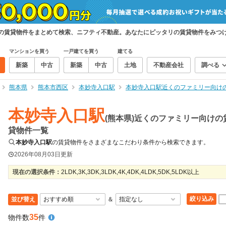
けの賃貸物件をまとめて検索、ニフティ不動産。あなたにピッタリの賃貸物件をみつ
マンションを買う
一戸建てを買う
建てる
新築
中古
新築
中古
土地
不動産会社
調べる
熊本県
熊本市西区
本妙寺入口駅
本妙寺入口駅近くのファミリー向け
本妙寺入口駅
(熊本県)近くのファミリー向けの
貸物件一覧
本妙寺入口駅
の賃貸物件をさまざまなこだわり条件から検索できます。
2026年08月03日
更新
現在の選択条件：
2LDK,3K,3DK,3LDK,4K,4DK,4LDK,5DK,5LDK以上
絞り込み
並び替え
＆
35
物件数
件