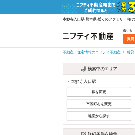
本妙寺入口駅(熊本県)近くのファミリー向
借りる
賃貸
不動産・住宅情報のニフティ不動産
賃貸
検索中のエリア
本妙寺入口駅
駅を変更
市区町村を変更
地図から探す
詳細条件を編集