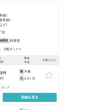
本線）
上熊本線）
など
）
丁目
鉄骨造
物構造
宅配ボックス
料
敷金
お気に入り
費等
礼金
不要
敷
万円
2.0ヶ月
0円
礼
トロック
詳細を見る