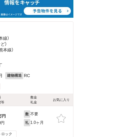
本線）
など
）
上熊本線）
丁
月
RC
建物構造
料
敷金
お気に入り
費等
礼金
不要
敷
万円
1.0ヶ月
0円
礼
トロック