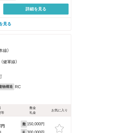
詳細を見る
を見る
本線）
 （健軍線）
町
RC
建物構造
料
敷金
お気に入り
費等
礼金
150,000円
敷
万円
300,000円
要
礼