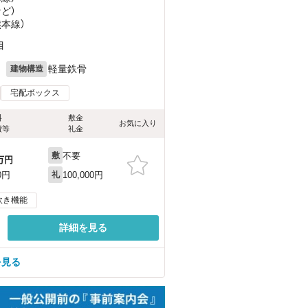
など
）
熊本線）
目
月
軽量鉄骨
建物構造
宅配ボックス
料
敷金
お気に入り
費等
礼金
不要
敷
万円
100,000円
0円
礼
炊き機能
詳細を見る
を見る