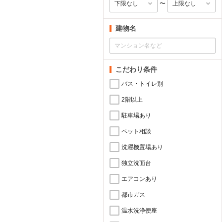
〜
建物名
こだわり条件
バス・トイレ別
2階以上
駐車場あり
ペット相談
洗濯機置場あり
独立洗面台
エアコンあり
都市ガス
温水洗浄便座