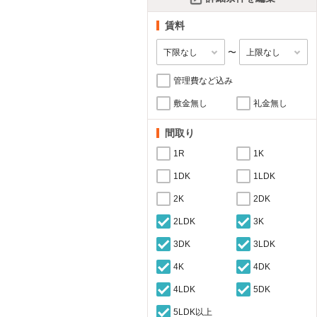
賃料
〜
管理費など込み
敷金無し
礼金無し
間取り
1R
1K
1DK
1LDK
2K
2DK
2LDK
3K
3DK
3LDK
4K
4DK
4LDK
5DK
5LDK以上