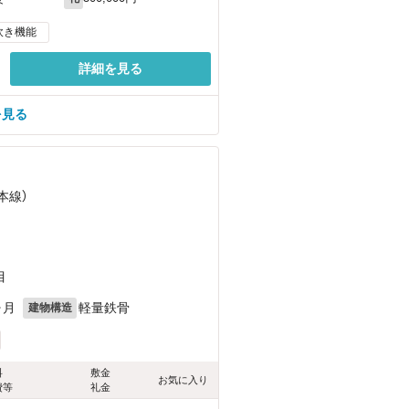
炊き機能
詳細を見る
を見る
本線）
目
ヶ月
軽量鉄骨
建物構造
料
敷金
お気に入り
費等
礼金