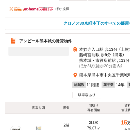
ほか提供
クロノス39京町本丁のすべての部屋
アンピール熊本城の賃貸物件
本妙寺入口駅 歩
13
分 （上熊
藤崎宮前駅 歩
9
分 （熊電）
熊本城・市役所前駅 歩
13
分
ほか3駅（徒歩20分圏内）
熊本県熊本市中央区千葉城
11階建
14年
総階数
築年数
駐車場あり
間取り
賃
間取り図
階数
専有面積
管理
15
3LDK
2階
79.67㎡
不