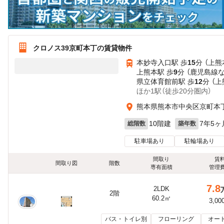
クロノス39京町本丁の賃貸物件
本妙寺入口駅 歩
15
分 （上熊
上熊本駅 歩
9
分 （鹿児島線
県立体育館前駅 歩
12
分 （
ほか1駅（徒歩20分圏内）
熊本県熊本市中央区京町本
10階建
7年5ヶ
総階数
築年数
駐車場あり
駐輪場あり
間取り
賃
間取り図
階数
専有面積
管理
7.8
2LDK
2階
60.2㎡
3,00
バス・トイレ別
フローリング
オー