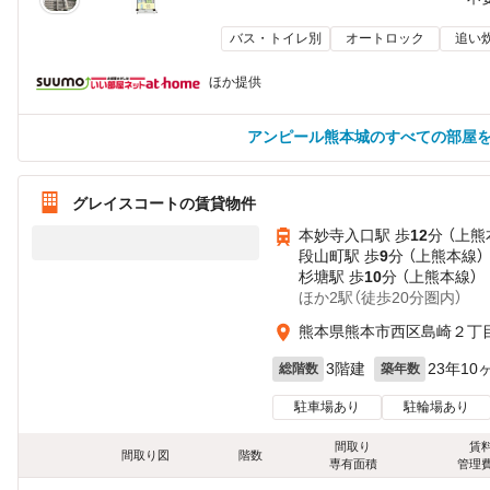
バス・トイレ別
オートロック
追い
ほか提供
アンピール熊本城のすべての部屋
グレイスコートの賃貸物件
本妙寺入口駅 歩
12
分 （上熊
段山町駅 歩
9
分 （上熊本線）
杉塘駅 歩
10
分 （上熊本線）
ほか2駅（徒歩20分圏内）
熊本県熊本市西区島崎２丁
3階建
23年10
総階数
築年数
駐車場あり
駐輪場あり
間取り
賃
間取り図
階数
専有面積
管理