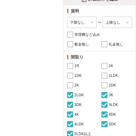
賃料
〜
管理費など込み
敷金無し
礼金無し
間取り
1R
1K
1DK
1LDK
2K
2DK
2LDK
3K
3DK
3LDK
4K
4DK
4LDK
5DK
5LDK以上