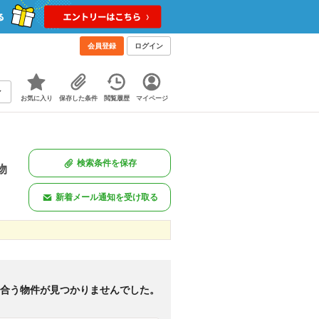
会員登録
ログイン
お気に入り
保存した条件
閲覧履歴
マイページ
検索条件を保存
物
新着メール通知を受け取る
新着のみ
図あり
<
1
>
に合う物件が見つかりませんでした。