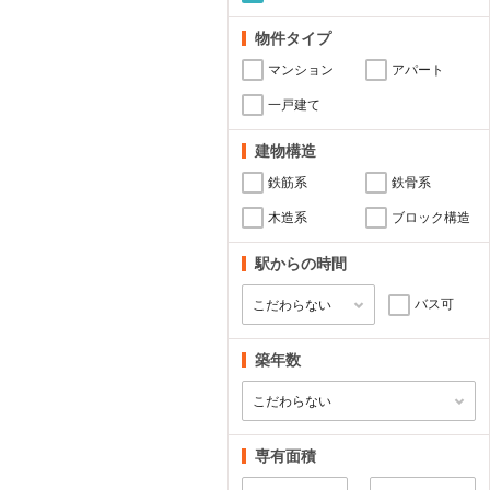
物件タイプ
マンション
アパート
一戸建て
建物構造
鉄筋系
鉄骨系
木造系
ブロック構造
駅からの時間
バス可
築年数
専有面積