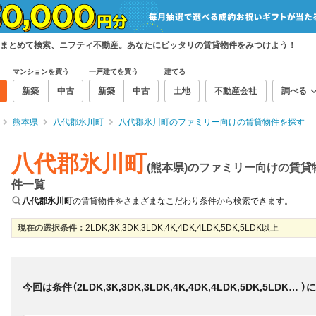
まとめて検索、ニフティ不動産。あなたにピッタリの賃貸物件をみつけよう！
マンションを買う
一戸建てを買う
建てる
新築
中古
新築
中古
土地
不動産会社
調べる
熊本県
八代郡氷川町
八代郡氷川町のファミリー向けの賃貸物件を探す
八代郡氷川町
(熊本県)のファミリー向けの賃貸
件一覧
八代郡氷川町
の賃貸物件をさまざまなこだわり条件から検索できます。
現在の選択条件：
2LDK,3K,3DK,3LDK,4K,4DK,4LDK,5DK,5LDK以上
絞り込み
並び替え
＆
0
物件数
件
今回は条件（
2LDK,3K,3DK,3LDK,4K,4DK,4LDK,5DK,5LDK以上
）