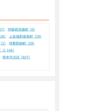
67）
阿蘇郡高森町
（6）
（26）
上益城郡嘉島町
（29）
町
（1）
球磨郡錦町
（29）
区
（1,146）
熊本市北区
（827）