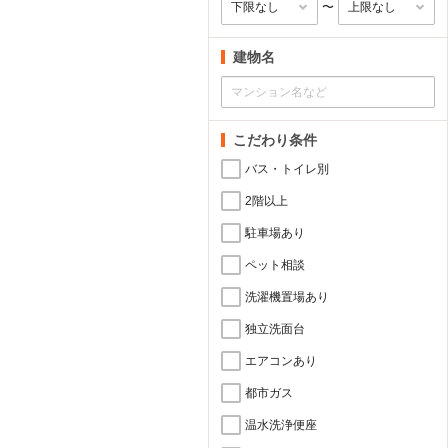
〜
建物名
こだわり条件
バス・トイレ別
2階以上
駐車場あり
ペット相談
洗濯機置場あり
独立洗面台
エアコンあり
都市ガス
温水洗浄便座