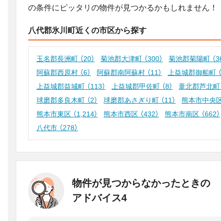
の条件にピッタリの物件が見つかるかもしれません！
八代郡氷川町近くの市区から探す
玉名郡長洲町
（20）
菊池郡大津町
（300）
菊池郡菊陽町
（3
阿蘇郡西原村
（6）
阿蘇郡南阿蘇村
（11）
上益城郡御船町
上益城郡益城町
（113）
上益城郡甲佐町
（8）
葦北郡芦北
球磨郡多良木町
（2）
球磨郡あさぎり町
（11）
熊本市中央
熊本市東区
（1,214）
熊本市西区
（432）
熊本市南区
（662）
八代市
（278）
物件が見つからなかったときの
アドバイス4