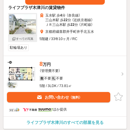
ライフプラザ木津川の賃貸物件
玉水駅 歩
4
分 （奈良線）
三山木駅 歩
22
分 （近鉄京都線）
ＪＲ三山木駅 歩
22
分 （片町線）
京都府綴喜郡井手町井手北玉水
5階建 / 33年10ヶ月 / RC
すべての写真
駐輪場あり
8
万円
（管理費不要）
不要
不要
敷
礼
5階 / 3LDK / 73.81㎡
お問い合わせ
（無料）
ほか提供
ライフプラザ木津川のすべての部屋を見る