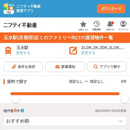
ニフティ不動産
ダウンロード
賃貸アプリ
お知らせ
閲覧履歴
マイページ
お気に入り
玉水駅(京都府)近くのファミリー向けの賃貸物件一覧
玉水駅
2LDK,3K,3DK,3LDK,4K
変更する
変更する
条件を保存
新着通知
アプリで探す
賃料で探す
指定なし
〜
指定なし
8
件
指定した賃料で絞り込む
8
物件数
件
2026年07月26日
更新