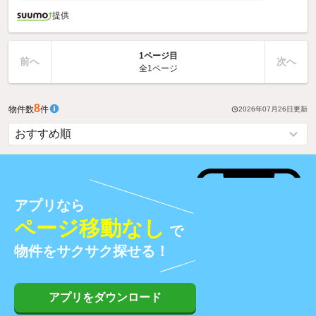
提供
1ページ目
前へ
次へ
全1ページ
8
物件数
件
2026年07月26日
更新
アプリなら
ページ移動なし
で
物件をサクサク探せる！
アプリをダウンロード