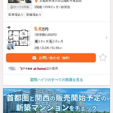
京都府木津川市山城町平尾前田
2階建 / 25年2ヶ月 / 鉄骨造
すべての写真
駐車場あり
駐輪場あり
5.6
万円
（管理費4,000円）
1.0ヶ月
1.0ヶ月
敷
礼
2階 / 2LDK / 51.66㎡
お問い合わせ
（無料）
ほか提供
冨岡ハイツのすべての部屋を見る