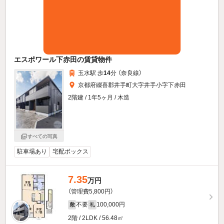
エスポワール下赤田の賃貸物件
玉水駅 歩
14
分 （奈良線）
京都府綴喜郡井手町大字井手小字下赤田
2階建 / 1年5ヶ月 / 木造
すべての写真
駐車場あり
宅配ボックス
7.35
万円
（管理費5,800円）
不要
100,000円
敷
礼
2階 / 2LDK / 56.48㎡