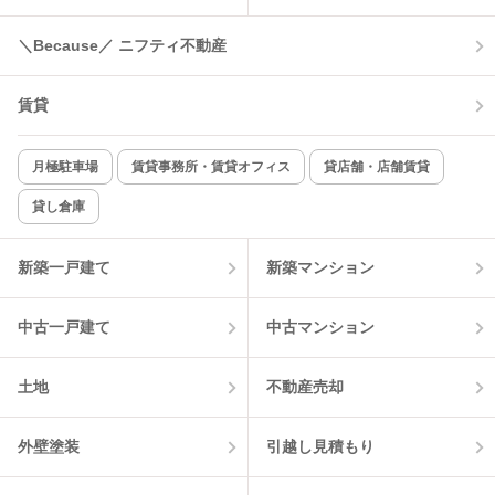
＼Because／ ニフティ不動産
コンロ2口以上
追焚き機能
賃貸
TV付インターホン
角部屋
新着のみ
インターネット無料
月極駐車場
賃貸事務所・賃貸オフィス
貸店舗・店舗賃貸
貸し倉庫
該当件数:
物件一覧に反映
8
件
新築一戸建て
新築マンション
中古一戸建て
中古マンション
土地
不動産売却
外壁塗装
引越し見積もり