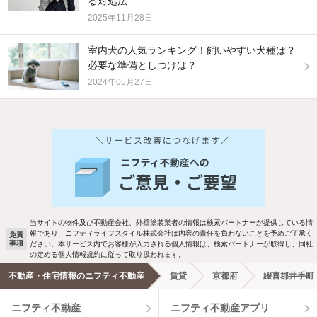
る対処法
2025年11月28日
室内犬の人気ランキング！飼いやすい犬種は？
必要な準備としつけは？
2024年05月27日
他の人はこんな条件で絞り込んでいます！
人気のこだわり条件
バス・トイレ別
2階以上
駐車場あり
ペット相談
当サイトの物件及び不動産会社、外壁塗装業者の情報は検索パートナーが提供している情
報であり、ニフティライフスタイル株式会社は内容の責任を負わないことを予めご了承く
免責
事項
ださい。本サービス内でお客様が入力される個人情報は、検索パートナーが取得し、同社
洗濯機置場あり
独立洗面台
の定める個人情報規約に従って取り扱われます。
不動産・住宅情報のニフティ不動産
賃貸
京都府
綴喜郡井手町
エアコンあり
都市ガス
ニフティ不動産
ニフティ不動産アプリ
温水洗浄便座
オートロック