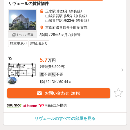
リヴェールの賃貸物件
玉水駅 歩
23
分 （奈良線）
山城多賀駅 歩
5
分 （奈良線）
山城青谷駅 歩
23
分 （奈良線）
京都府綴喜郡井手町多賀前川
3階建 / 25年5ヶ月 / 鉄骨造
すべての写真
駐車場あり
駐輪場あり
5.7
万円
（管理費8,500円）
不要
不要
敷
礼
1階 / 2LDK / 60.44㎡
お問い合わせ
（無料）
ほか提供
リヴェールのすべての部屋を見る