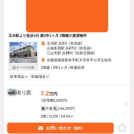
玉水駅より徒歩3分 築3年1ヶ月 2階建の賃貸物件
玉水駅 歩
3
分 （奈良線）
山城多賀駅 歩
27
分 （奈良線）
三山木駅 歩
29
分 （近鉄京都線）
京都府綴喜郡井手町大字井手小字辻垣内
2階建 / 3年1ヶ月 / 軽量鉄骨
すべての写真
駐車場あり
駐輪場あり
7.2
万円
（管理費6,000円）
不要
144,000円
敷
礼
2階 / 2LDK / 54.04㎡
お問い合わせ
（無料）