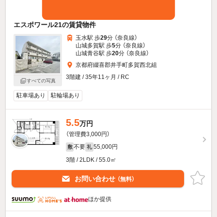
エスポワール21の賃貸物件
玉水駅 歩
29
分 （奈良線）
山城多賀駅 歩
5
分 （奈良線）
山城青谷駅 歩
20
分 （奈良線）
京都府綴喜郡井手町多賀西北組
3階建 / 35年11ヶ月 / RC
すべての写真
駐車場あり
駐輪場あり
5.5
万円
（管理費3,000円）
不要
55,000円
敷
礼
3階 / 2LDK / 55.0㎡
お問い合わせ
（無料）
ほか提供