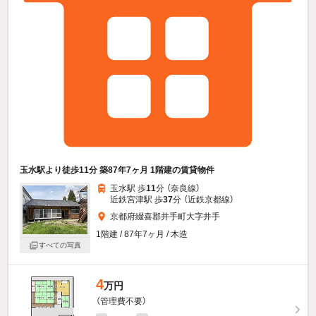
玉水駅より徒歩11分 築87年7ヶ月 1階建の賃貸物件
玉水駅 歩
11
分 （奈良線）
近鉄宮津駅 歩
37
分 （近鉄京都線）
京都府綴喜郡井手町大字井手
1階建 / 87年7ヶ月 / 木造
すべての写真
4
万円
（管理費不要）