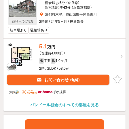
棚倉駅 歩
5
分 （奈良線）
新祝園駅 歩
43
分 （近鉄京都線）
京都府木津川市山城町平尾西古川
2階建 / 24年5ヶ月 / 軽量鉄骨
すべての写真
駐車場あり
駐輪場あり
5.1
万円
（管理費4,000円）
不要
1.0ヶ月
敷
礼
2階 / 2LDK / 58.0㎡
お問い合わせ
（無料）
ほか提供
パレドール棚倉のすべての部屋を見る