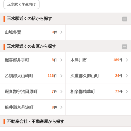
玉水駅 x 学生向け
玉水駅近くの駅から探す
山城多賀
9
件
玉水駅近くの市区から探す
綴喜郡井手町
木津川市
8
件
189
件
乙訓郡大山崎町
久世郡久御山町
116
件
24
件
綴喜郡宇治田原町
相楽郡精華町
7
件
77
件
船井郡京丹波町
8
件
不動産会社・不動産屋から探す