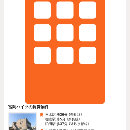
冨岡ハイツの賃貸物件
玉水駅 歩
36
分 （奈良線）
棚倉駅 歩
5
分 （奈良線）
狛田駅 歩
37
分 （近鉄京都線）