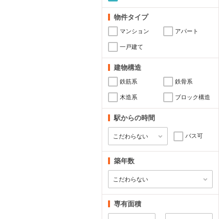
物件タイプ
マンション
アパート
一戸建て
建物構造
鉄筋系
鉄骨系
木造系
ブロック構造
駅からの時間
バス可
築年数
専有面積