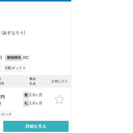
 （あすなろう）
月
RC
建物構造
宅配ボックス
料
敷金
お気に入り
費等
礼金
2.0ヶ月
敷
万円
1.0ヶ月
要
礼
トロック
詳細を見る