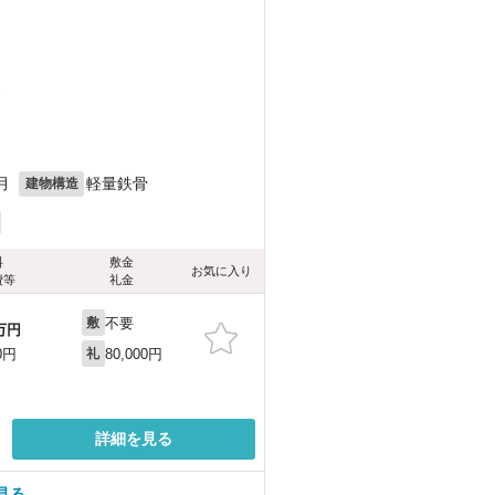
）
月
軽量鉄骨
建物構造
料
敷金
お気に入り
費等
礼金
不要
敷
万円
80,000円
0円
礼
詳細を見る
見る