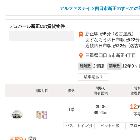
アルファステイツ四日市新正のすべての
デュバール新正Cの賃貸物件
新正駅 歩
5
分 （名古屋線）
あすなろう四日市駅 歩
22
分
近鉄四日市駅 歩
22
分 （名
三重県四日市市新正4丁目
2階建
12年9ヶ
総階数
築年数
駐車場あり
間取り
賃
間取り図
階数
専有面積
管理
12
3LDK
1階
89.24㎡
不
バス・トイレ別
ペット相談
フロ
提供