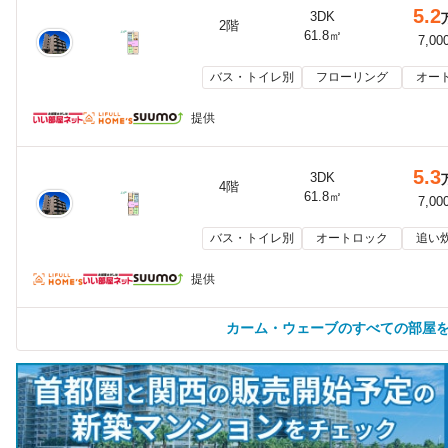
5.2
3DK
2階
61.8㎡
7,00
バス・トイレ別
フローリング
オー
提供
5.3
3DK
4階
61.8㎡
7,00
バス・トイレ別
オートロック
追い
提供
カーム・ウェーブのすべての部屋