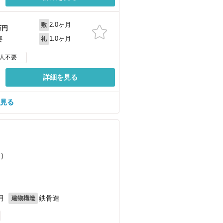
2.0ヶ月
敷
万円
1.0ヶ月
要
礼
人不要
詳細を見る
を見る
）
月
鉄骨造
建物構造