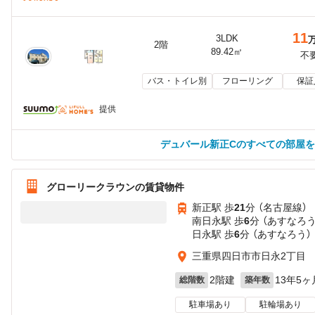
11
3LDK
2階
89.42㎡
不
バス・トイレ別
フローリング
保証
提供
デュバール新正Cのすべての部屋
グローリークラウンの賃貸物件
新正駅 歩
21
分 （名古屋線）
南日永駅 歩
6
分 （あすなろう
日永駅 歩
6
分 （あすなろう）
三重県四日市市日永2丁目
2階建
13年5ヶ
総階数
築年数
駐車場あり
駐輪場あり