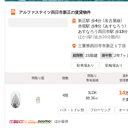
アルファステイツ四日市新正の賃貸物件
新正駅 歩
4
分 （名古屋線）
赤堀駅 歩
9
分 （あすなろう）
あすなろう四日市駅 歩
13
分
ほか1駅（徒歩20分圏内）
三重県四日市市新正１丁目
15階建
2年7ヶ
総階数
築年数
駐車場あり
駐輪場あり
間取り
賃
間取り図
階数
専有面積
管理
14
3LDK
4階
88.36㎡
不
バス・トイレ別
フローリング
オー
ほか提供