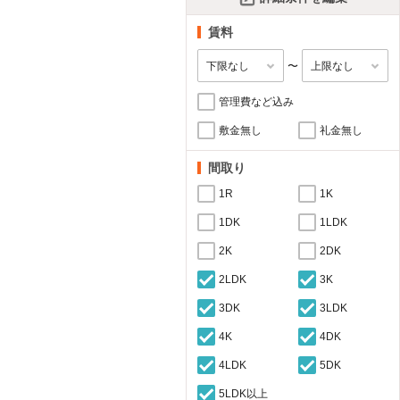
賃料
〜
管理費など込み
敷金無し
礼金無し
間取り
1R
1K
1DK
1LDK
2K
2DK
2LDK
3K
3DK
3LDK
4K
4DK
4LDK
5DK
5LDK以上