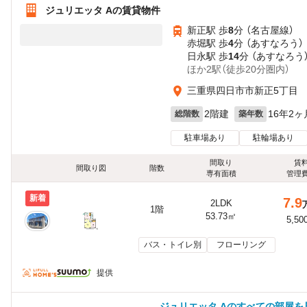
ジュリエッタ Aの賃貸物件
新正駅 歩
8
分 （名古屋線）
赤堀駅 歩
4
分 （あすなろう）
日永駅 歩
14
分 （あすなろう
ほか2駅（徒歩20分圏内）
三重県四日市市新正5丁目
2階建
16年2ヶ
総階数
築年数
駐車場あり
駐輪場あり
間取り
賃
間取り図
階数
専有面積
管理
新着
7.9
2LDK
1階
53.73㎡
5,50
バス・トイレ別
フローリング
提供
ジュリエッタ Aのすべての部屋を