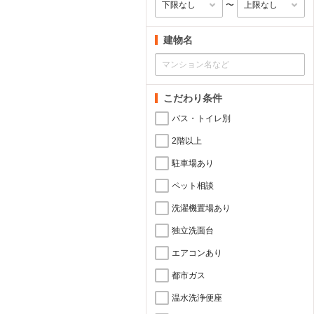
〜
建物名
こだわり条件
バス・トイレ別
2階以上
駐車場あり
ペット相談
洗濯機置場あり
独立洗面台
エアコンあり
都市ガス
温水洗浄便座