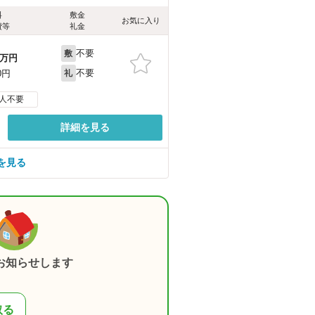
料
敷金
お気に入り
費等
礼金
不要
敷
万円
不要
0円
礼
人不要
詳細を見る
を見る
お知らせします
取る