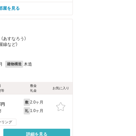
部屋を見る
 （あすなろう）
古屋線
など
）
月
木造
建物構造
料
敷金
お気に入り
費等
礼金
2.0ヶ月
敷
万円
1.0ヶ月
要
礼
ーリング
詳細を見る