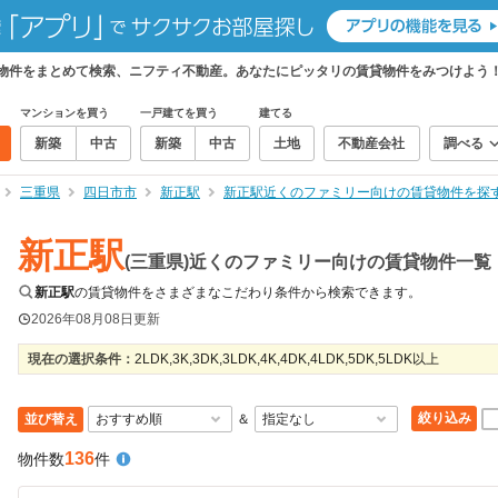
貸物件をまとめて検索、ニフティ不動産。あなたにピッタリの賃貸物件をみつけよう
マンションを買う
一戸建てを買う
建てる
新築
中古
新築
中古
土地
不動産会社
調べる
三重県
四日市市
新正駅
新正駅近くのファミリー向けの賃貸物件を探
新正駅
(三重県)近くのファミリー向けの賃貸物件一覧
新正駅
の賃貸物件をさまざまなこだわり条件から検索できます。
2026年08月08日
更新
現在の選択条件：
2LDK,3K,3DK,3LDK,4K,4DK,4LDK,5DK,5LDK以上
絞り込み
並び替え
＆
136
物件数
件