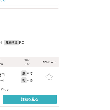
月
RC
建物構造
料
敷金
お気に入り
費等
礼金
不要
敷
万円
不要
0円
礼
トロック
詳細を見る