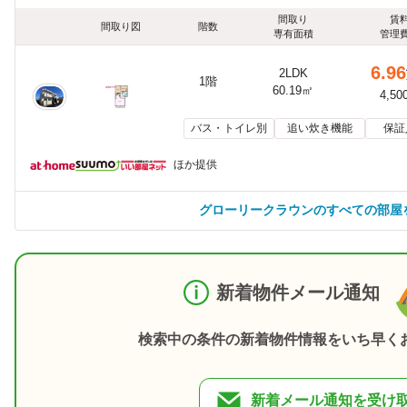
間取り
賃
間取り図
階数
専有面積
管理
6.96
2LDK
1階
60.19㎡
4,50
バス・トイレ別
追い炊き機能
保証
ほか提供
グローリークラウンのすべての部屋
新着物件メール通知
検索中の条件の新着物件情報をいち早く
新着メール通知を受け