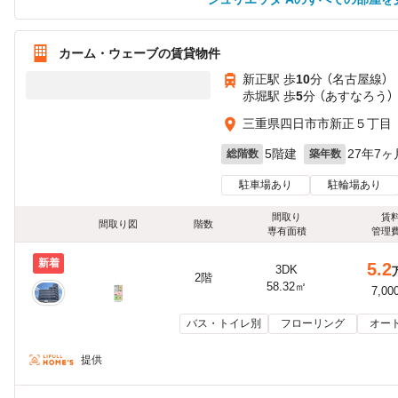
カーム・ウェーブの賃貸物件
新正駅 歩
10
分 （名古屋線）
赤堀駅 歩
5
分 （あすなろう）
三重県四日市市新正５丁目
5階建
27年7ヶ
総階数
築年数
駐車場あり
駐輪場あり
間取り
賃
間取り図
階数
専有面積
管理
新着
5.2
3DK
2階
58.32㎡
7,00
バス・トイレ別
フローリング
オー
提供