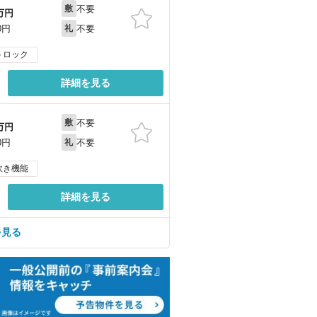
不要
敷
万円
不要
0円
礼
トロック
詳細を見る
不要
敷
万円
不要
0円
礼
炊き機能
詳細を見る
を見る