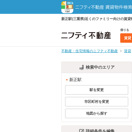
新正駅(三重県)近くのファミリー向けの賃
借りる
賃貸
不動産・住宅情報のニフティ不動産
賃貸
検索中のエリア
新正駅
駅を変更
市区町村を変更
地図から探す
詳細条件を編集