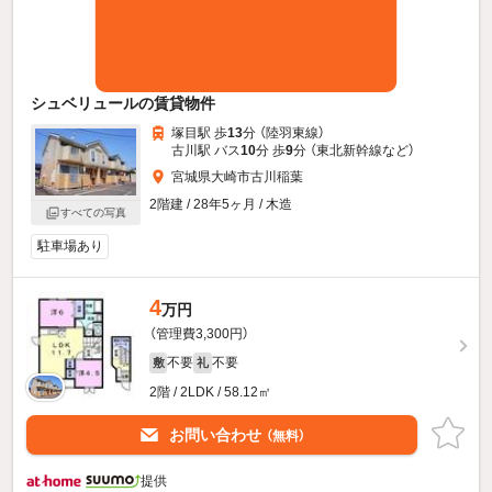
シュベリュールの賃貸物件
塚目駅 歩
13
分 （陸羽東線）
古川駅 バス
10
分 歩
9
分 （東北新幹線
など
）
宮城県大崎市古川稲葉
2階建 / 28年5ヶ月 / 木造
すべての写真
駐車場あり
4
万円
（管理費3,300円）
不要
不要
敷
礼
2階 / 2LDK / 58.12㎡
お問い合わせ
（無料）
提供