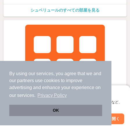
シュベリュールのすべての部屋を見る
By using our services, you agree that we and
our
partners
use cookies to improve
advertising and enhance your experience on
アプリに切り替えて、サクサクお部屋探し
our services.
Privacy Policy
会員登録なしですぐ使える。マップ検索やお気に入り保存など、
アプリ限定の便利な機能が使えます！
OK
Web版で続行
アプリを開く
駅・沿線を変更
絞り込み条件を変更