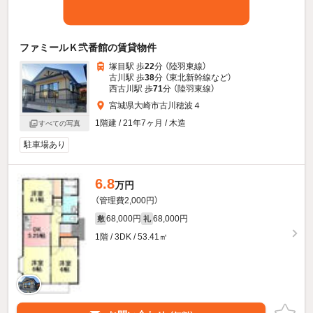
ファミールＫ弐番館の賃貸物件
塚目駅 歩
22
分 （陸羽東線）
古川駅 歩
38
分 （東北新幹線
など
）
西古川駅 歩
71
分 （陸羽東線）
宮城県大崎市古川穂波４
1階建 / 21年7ヶ月 / 木造
すべての写真
駐車場あり
6.8
万円
（管理費2,000円）
68,000円
68,000円
敷
礼
1階 / 3DK / 53.41㎡