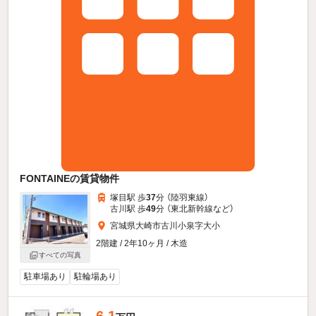
FONTAINEの賃貸物件
塚目駅 歩
37
分 （陸羽東線）
古川駅 歩
49
分 （東北新幹線
など
）
宮城県大崎市古川小泉字大小
2階建 / 2年10ヶ月 / 木造
すべての写真
駐車場あり
駐輪場あり
6.1