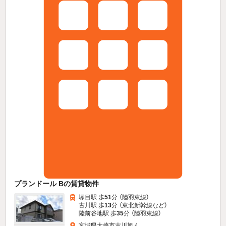
プランドール Bの賃貸物件
塚目駅 歩
51
分 （陸羽東線）
古川駅 歩
13
分 （東北新幹線
など
）
陸前谷地駅 歩
35
分 （陸羽東線）
宮城県大崎市古川旭４