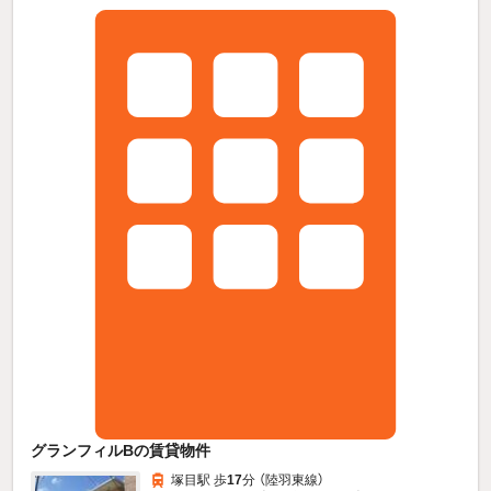
グランフィルBの賃貸物件
塚目駅 歩
17
分 （陸羽東線）