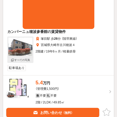
カンパーニュ穂波参番館の賃貸物件
塚目駅 歩
26
分 （陸羽東線）
宮城県大崎市古川穂波４
2階建 / 19年6ヶ月 / 軽量鉄骨
すべての写真
駐車場あり
5.4
万円
（管理費1,500円）
不要
不要
敷
礼
2階 / 2LDK / 49.85㎡
お問い合わせ
（無料）