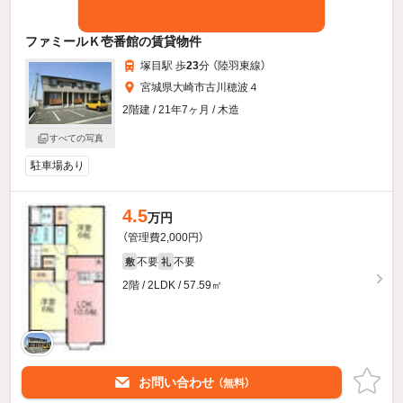
ファミールＫ壱番館の賃貸物件
塚目駅 歩
23
分 （陸羽東線）
宮城県大崎市古川穂波４
2階建 / 21年7ヶ月 / 木造
すべての写真
駐車場あり
4.5
万円
（管理費2,000円）
不要
不要
敷
礼
2階 / 2LDK / 57.59㎡
お問い合わせ
（無料）