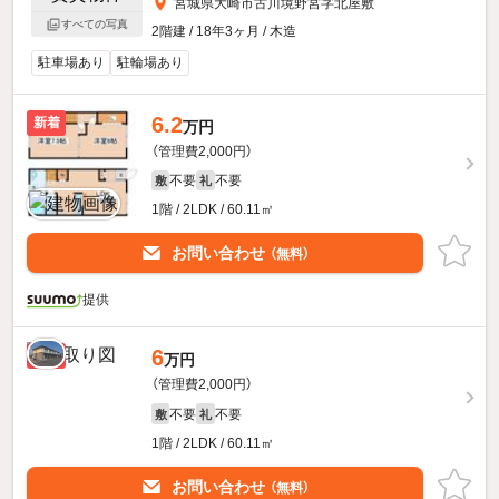
宮城県大崎市古川境野宮字北屋敷
すべての写真
2階建 / 18年3ヶ月 / 木造
駐車場あり
駐輪場あり
6.2
新着
万円
（管理費2,000円）
不要
不要
敷
礼
1階 / 2LDK / 60.11㎡
お問い合わせ
（無料）
提供
6
新着
万円
（管理費2,000円）
不要
不要
敷
礼
1階 / 2LDK / 60.11㎡
お問い合わせ
（無料）