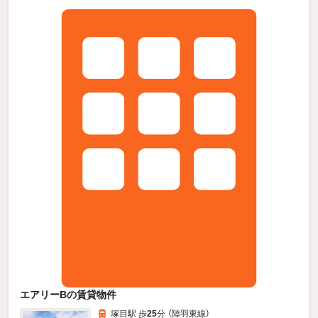
エアリーBの賃貸物件
塚目駅 歩
25
分 （陸羽東線）