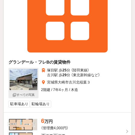
グランデール・フレBの賃貸物件
塚目駅 歩
25
分 （陸羽東線）
古川駅 歩
29
分 （東北新幹線
など
）
宮城県大崎市古川北稲葉３
2階建 / 7年4ヶ月 / 木造
すべての写真
駐車場あり
駐輪場あり
6
万円
（管理費4,000円）