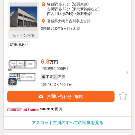
塚目駅 歩
23
分 （陸羽東線）
古川駅 歩
32
分 （東北新幹線
など
）
西古川駅 歩
74
分 （陸羽東線）
宮城県大崎市古川字上古川
2階建 / 10年5ヶ月 / 木造
すべての写真
駐車場あり
6.3
万円
（管理費2,000円）
不要
不要
敷
礼
1階 / 3LDK / 66.7㎡
お問い合わせ
（無料）
提供
アスコット古川のすべての部屋を見る