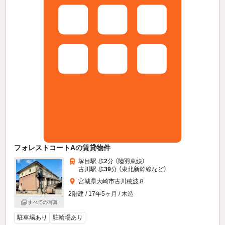
フォレストコートAの賃貸物件
塚目駅 歩
2
分 （陸羽東線）
古川駅 歩
39
分 （東北新幹線
など
）
宮城県大崎市古川穂波８
2階建 / 17年5ヶ月 / 木造
すべての写真
駐車場あり
駐輪場あり