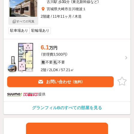
古川駅 歩
31
分 （東北新幹線
など
）
宮城県大崎市古川穂波１
2階建 / 11年11ヶ月 / 木造
すべての写真
駐車場あり
駐輪場あり
6.1
万円
（管理費3,500円）
不要
不要
敷
礼
2階 / 2LDK / 57.21㎡
お問い合わせ
（無料）
提供
グランフィルBのすべての部屋を見る