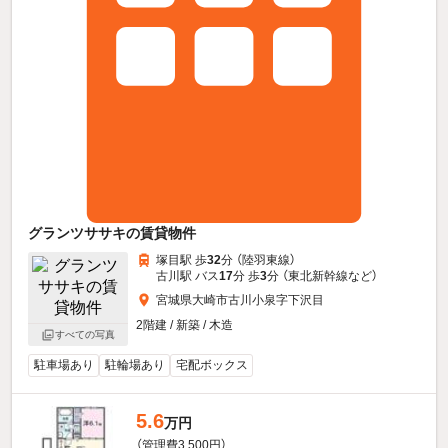
グランツササキの賃貸物件
塚目駅 歩
32
分 （陸羽東線）
古川駅 バス
17
分 歩
3
分 （東北新幹線
など
）
宮城県大崎市古川小泉字下沢目
2階建 / 新築 / 木造
すべての写真
駐車場あり
駐輪場あり
宅配ボックス
5.6
万円
（管理費3,500円）