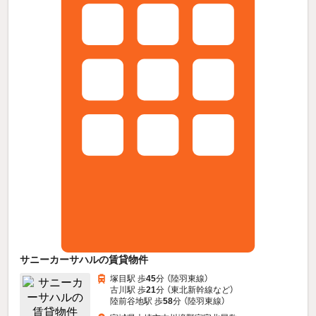
サニーカーサハルの賃貸物件
塚目駅 歩
45
分 （陸羽東線）
古川駅 歩
21
分 （東北新幹線
など
）
陸前谷地駅 歩
58
分 （陸羽東線）