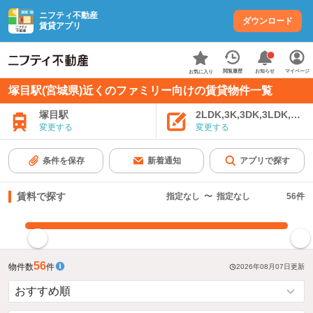
ニフティ不動産
ダウンロード
賃貸アプリ
お知らせ
閲覧履歴
マイページ
お気に入り
塚目駅(宮城県)近くのファミリー向けの賃貸物件一覧
塚目駅
2LDK,3K,3DK,3LDK,4K
変更する
変更する
条件を保存
新着通知
アプリで探す
賃料で探す
指定なし
〜
指定なし
56
件
指定した賃料で絞り込む
56
物件数
件
2026年08月07日
更新