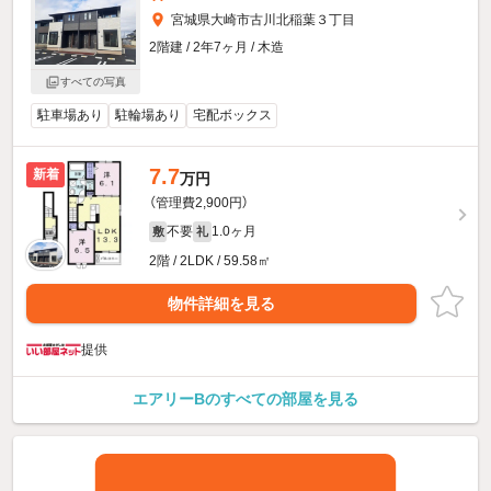
宮城県大崎市古川北稲葉３丁目
2階建 / 2年7ヶ月 / 木造
すべての写真
駐車場あり
駐輪場あり
宅配ボックス
7.7
新着
万円
（管理費2,900円）
不要
1.0ヶ月
敷
礼
2階 / 2LDK / 59.58㎡
物件詳細を見る
提供
エアリーBのすべての部屋を見る