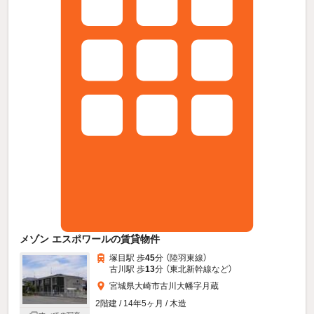
メゾン エスポワールの賃貸物件
塚目駅 歩
45
分 （陸羽東線）
古川駅 歩
13
分 （東北新幹線
など
）
宮城県大崎市古川大幡字月蔵
2階建 / 14年5ヶ月 / 木造