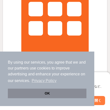
By using our services, you agree that we and
our
partners
use cookies to improve
サンライフ桔梗の賃貸物件
advertising and enhance your experience on
塩尻駅 歩
22
分 （中央線
など
）
アプリに切り替えて、サクサクお部屋探し
our services.
Privacy Policy
広丘駅 歩
31
分 （篠ノ井線）
みどり湖駅 歩
68
分 （中央線）
会員登録なしですぐ使える。マップ検索やお気に入り保存など、
アプリ限定の便利な機能が使えます！
長野県塩尻市大字広丘郷原
OK
2階建 / 33年10ヶ月 / 軽量鉄骨
Web版で続行
アプリを開く
駅・沿線を変更
絞り込み条件を変更
すべての写真