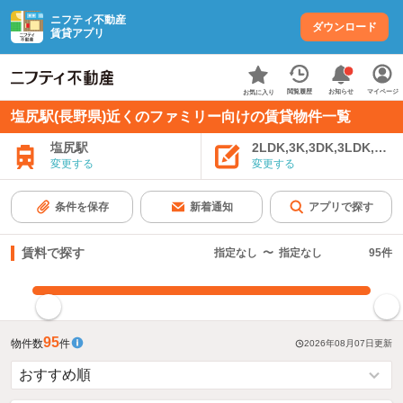
ニフティ不動産
ダウンロード
賃貸アプリ
お知らせ
閲覧履歴
マイページ
お気に入り
塩尻駅(長野県)近くのファミリー向けの賃貸物件一覧
塩尻駅
2LDK,3K,3DK,3LDK,4K
変更する
変更する
条件を保存
新着通知
アプリで探す
賃料で探す
指定なし
〜
指定なし
95
件
指定した賃料で絞り込む
95
物件数
件
2026年08月07日
更新