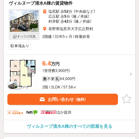
ヴィルヌーブ清水A棟の賃貸物件
塩尻駅 歩
52
分 （中央線
など
）
広丘駅 歩
5
分 （篠ノ井線）
村井駅 歩
42
分 （篠ノ井線）
長野県塩尻市大字広丘野村
2階建 / 31年5ヶ月 / 軽量鉄骨
すべての写真
駐車場あり
6.4
万円
（管理費3,900円）
不要
64,000円
敷
礼
2階 / 2LDK / 57.58㎡
お問い合わせ
（無料）
ほか提供
ヴィルヌーブ清水A棟のすべての部屋を見る