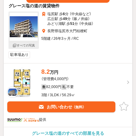
グレース塩の道の賃貸物件
塩尻駅 歩
6
分 （中央線
など
）
広丘駅 歩
49
分 （篠ノ井線）
みどり湖駅 歩
51
分 （中央線）
長野県塩尻市大門桔梗町
5階建 / 26年3ヶ月 / RC
すべての写真
駐車場あり
8.2
万円
（管理費4,000円）
82,000円
不要
敷
礼
3階 / 3LDK / 56.29㎡
お問い合わせ
（無料）
提供
グレース塩の道のすべての部屋を見る