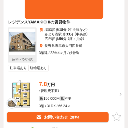
レジデンスYAMAKICHIの賃貸物件
塩尻駅 歩
18
分 （中央線
など
）
みどり湖駅 歩
33
分 （中央線）
広丘駅 歩
59
分 （篠ノ井線）
長野県塩尻市大門四番町
3階建 / 22年4ヶ月 / 鉄骨造
すべての写真
駐車場あり
駐輪場あり
7.8
万円
（管理費不要）
156,000円
不要
敷
礼
3階 / 3LDK / 66.24㎡
お問い合わせ
（無料）