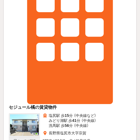
セジュール橘の賃貸物件
塩尻駅 歩
15
分 （中央線
など
）
みどり湖駅 歩
41
分 （中央線）
洗馬駅 歩
56
分 （中央線）
長野県塩尻市大字宗賀