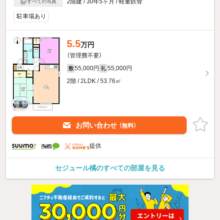
2階建 / 30年5ヶ月 / 軽量鉄骨
すべての写真
駐車場あり
5.5
万円
（管理費不要）
55,000円
55,000円
敷
礼
2階 / 2LDK / 53.76㎡
お問い合わせ
（無料）
提供
セジュール橘のすべての部屋を見る