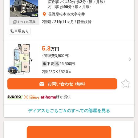
広丘駅 バス
30
分 歩
2
分 （篠ノ井線）
村井駅 歩
90
分 （篠ノ井線）
長野県松本市大字今井
2階建 / 31年11ヶ月 / 軽量鉄骨
すべての写真
駐車場あり
5.3
万円
（管理費3,900円）
不要
26,500円
敷
礼
2階 / 3DK / 52.0㎡
お問い合わせ
（無料）
ほか提供
ディアスちごちごＡのすべての部屋を見る