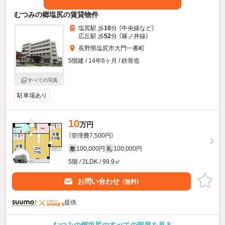
むつみの郷塩尻の賃貸物件
塩尻駅 歩
10
分 （中央線
など
）
広丘駅 歩
52
分 （篠ノ井線）
長野県塩尻市大門一番町
5階建 / 14年6ヶ月 / 鉄骨造
すべての写真
駐車場あり
10
万円
（管理費7,500円）
100,000円
100,000円
敷
礼
5階 / 2LDK / 99.9㎡
お問い合わせ
（無料）
提供