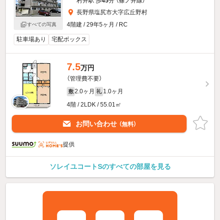
村井駅 歩
45
分 （篠ノ井線）
長野県塩尻市大字広丘野村
4階建 / 29年5ヶ月 / RC
すべての写真
駐車場あり
宅配ボックス
7.5
万円
（管理費不要）
2.0ヶ月
1.0ヶ月
敷
礼
4階 / 2LDK / 55.01㎡
お問い合わせ
（無料）
提供
ソレイユコートSのすべての部屋を見る