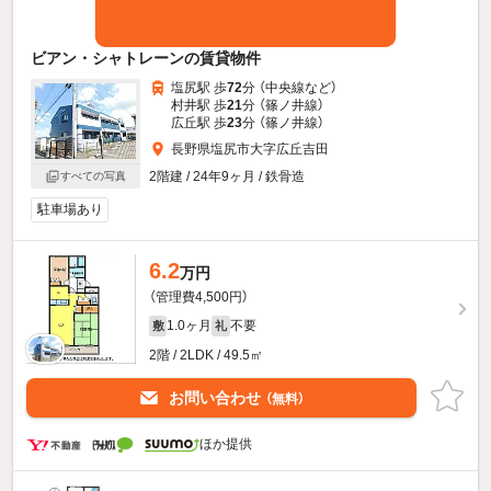
ビアン・シャトレーンの賃貸物件
塩尻駅 歩
72
分 （中央線
など
）
村井駅 歩
21
分 （篠ノ井線）
広丘駅 歩
23
分 （篠ノ井線）
長野県塩尻市大字広丘吉田
2階建 / 24年9ヶ月 / 鉄骨造
すべての写真
駐車場あり
6.2
万円
（管理費4,500円）
1.0ヶ月
不要
敷
礼
2階 / 2LDK / 49.5㎡
お問い合わせ
（無料）
ほか提供