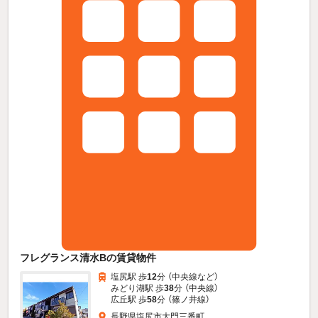
フレグランス清水Bの賃貸物件
塩尻駅 歩
12
分 （中央線
など
）
みどり湖駅 歩
38
分 （中央線）
広丘駅 歩
58
分 （篠ノ井線）
長野県塩尻市大門三番町