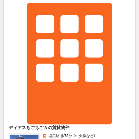
ディアスちごちごＡの賃貸物件
塩尻駅 歩
78
分 （中央線
など
）