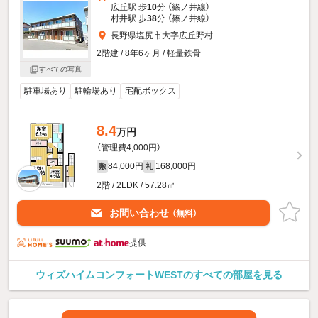
広丘駅 歩
10
分 （篠ノ井線）
村井駅 歩
38
分 （篠ノ井線）
長野県塩尻市大字広丘野村
2階建 / 8年6ヶ月 / 軽量鉄骨
すべての写真
駐車場あり
駐輪場あり
宅配ボックス
8.4
万円
（管理費4,000円）
84,000円
168,000円
敷
礼
2階 / 2LDK / 57.28㎡
お問い合わせ
（無料）
提供
ウィズハイムコンフォートWESTのすべての部屋を見る