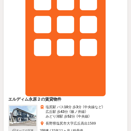
エルディム永原２の賃貸物件
塩尻駅 バス
10
分 歩
3
分 （中央線
など
）
広丘駅 歩
43
分 （篠ノ井線）
みどり湖駅 歩
52
分 （中央線）
長野県塩尻市大字広丘高出1589
2階建 / 32年11ヶ月 / 鉄骨造
すべての写真