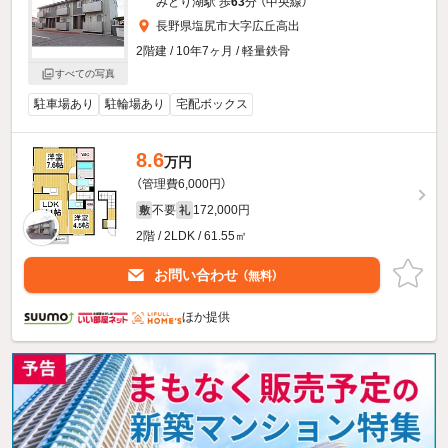
みどり湖駅 歩
63
分 （中央線）
長野県塩尻市大字広丘高出
2階建 / 10年7ヶ月 / 軽量鉄骨
すべての写真
駐車場あり
駐輪場あり
宅配ボックス
8.6
万円
（管理費6,000円）
不要
172,000円
敷
礼
2階 / 2LDK / 61.55㎡
お問い合わせ
（無料）
ほか提供