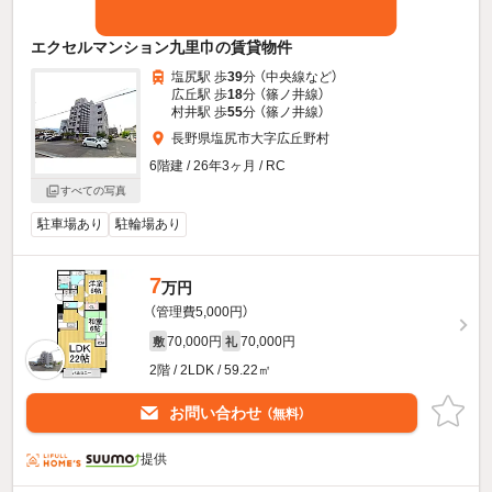
エクセルマンション九里巾の賃貸物件
塩尻駅 歩
39
分 （中央線
など
）
広丘駅 歩
18
分 （篠ノ井線）
村井駅 歩
55
分 （篠ノ井線）
長野県塩尻市大字広丘野村
6階建 / 26年3ヶ月 / RC
すべての写真
駐車場あり
駐輪場あり
7
万円
（管理費5,000円）
70,000円
70,000円
敷
礼
2階 / 2LDK / 59.22㎡
お問い合わせ
（無料）
提供