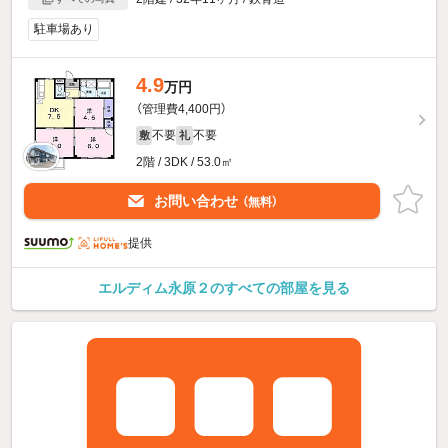
駐車場あり
4.9
万円
（管理費4,400円）
不要
不要
敷
礼
2階 / 3DK / 53.0㎡
お問い合わせ
（無料）
提供
エルディム永原２のすべての部屋を見る