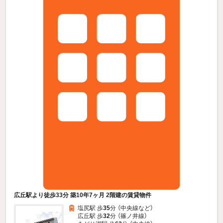
広丘駅より徒歩33分 築10年7ヶ月 2階建の賃貸物件
塩尻駅 歩
35
分 （中央線
など
）
広丘駅 歩
32
分 （篠ノ井線）