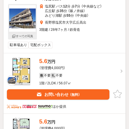
塩尻駅 バス
12
分 歩
7
分 （中央線
など
）
広丘駅 歩
35
分 （篠ノ井線）
みどり湖駅 歩
55
分 （中央線）
長野県塩尻市大字広丘高出
3階建 / 28年7ヶ月 / 鉄骨造
すべての写真
駐車場あり
宅配ボックス
5.6
万円
（管理費4,000円）
不要
不要
敷
礼
1階 / 2LDK / 56.07㎡
お問い合わせ
（無料）
ほか提供
5.6
万円
（管理費4,000円）