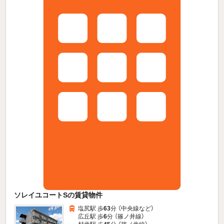
ソレイユコートSの賃貸物件
塩尻駅 歩
63
分 （中央線
など
）
広丘駅 歩
6
分 （篠ノ井線）