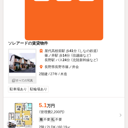
ソレアードの賃貸物件
屋代高校前駅 歩
41
分 （しなの鉄道）
篠ノ井駅 歩
14
分 （信越線
など
）
長野駅 バス
24
分 （北陸新幹線
など
）
長野県長野市篠ノ井会
2階建 / 27年 / 木造
すべての写真
駐車場あり
駐輪場あり
5.1
万円
（管理費2,200円）
不要
不要
敷
礼
2階 / 2LDK / 60.19㎡