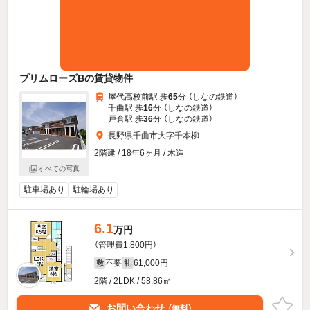
プリムローズBの賃貸物件
屋代高校前駅 歩
65
分 （しなの鉄道）
千曲駅 歩
16
分 （しなの鉄道）
戸倉駅 歩
36
分 （しなの鉄道）
長野県千曲市大字千本柳
2階建 / 18年6ヶ月 / 木造
すべての写真
駐車場あり
駐輪場あり
6.1
万円
（管理費1,800円）
不要
61,000円
敷
礼
2階 / 2LDK / 58.86㎡
お問い合わせ
（無料）