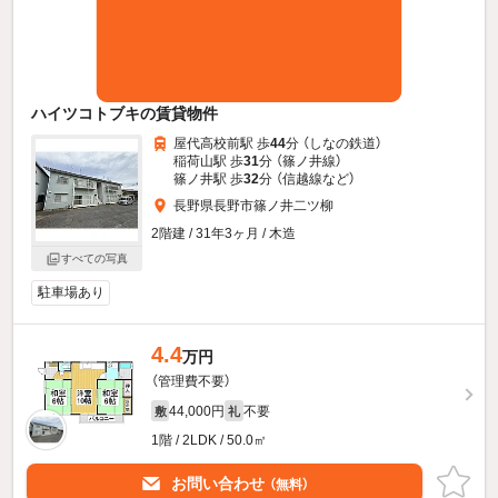
ハイツコトブキの賃貸物件
屋代高校前駅 歩
44
分 （しなの鉄道）
稲荷山駅 歩
31
分 （篠ノ井線）
篠ノ井駅 歩
32
分 （信越線
など
）
長野県長野市篠ノ井二ツ柳
2階建 / 31年3ヶ月 / 木造
すべての写真
駐車場あり
4.4
万円
（管理費不要）
44,000円
不要
敷
礼
1階 / 2LDK / 50.0㎡
お問い合わせ
（無料）