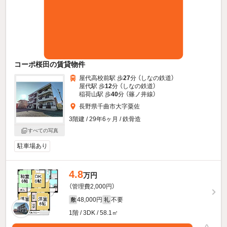
コーポ桜田の賃貸物件
屋代高校前駅 歩
27
分 （しなの鉄道）
屋代駅 歩
12
分 （しなの鉄道）
稲荷山駅 歩
40
分 （篠ノ井線）
長野県千曲市大字粟佐
3階建 / 29年6ヶ月 / 鉄骨造
すべての写真
駐車場あり
4.8
万円
（管理費2,000円）
48,000円
不要
敷
礼
1階 / 3DK / 58.1㎡