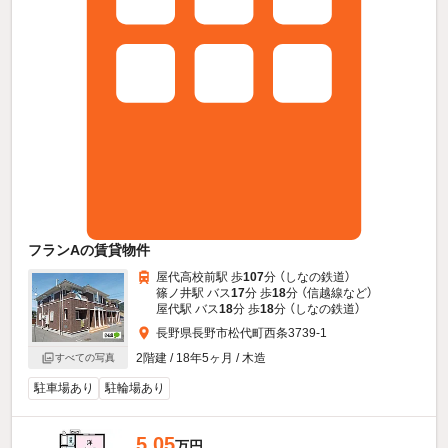
フランAの賃貸物件
屋代高校前駅 歩
107
分 （しなの鉄道）
篠ノ井駅 バス
17
分 歩
18
分 （信越線
など
）
屋代駅 バス
18
分 歩
18
分 （しなの鉄道）
長野県長野市松代町西条3739-1
2階建 / 18年5ヶ月 / 木造
すべての写真
駐車場あり
駐輪場あり
5.05
万円