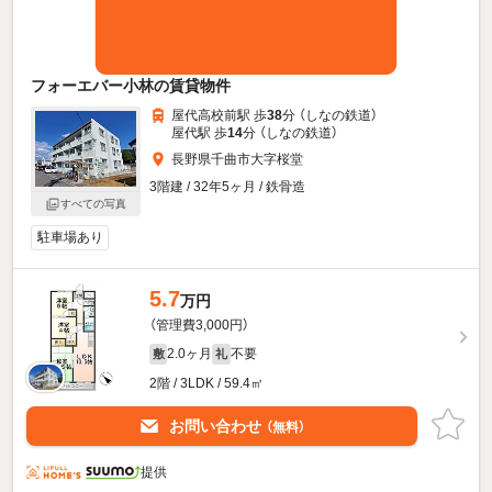
フォーエバー小林の賃貸物件
屋代高校前駅 歩
38
分 （しなの鉄道）
屋代駅 歩
14
分 （しなの鉄道）
長野県千曲市大字桜堂
3階建 / 32年5ヶ月 / 鉄骨造
すべての写真
駐車場あり
5.7
万円
（管理費3,000円）
2.0ヶ月
不要
敷
礼
2階 / 3LDK / 59.4㎡
お問い合わせ
（無料）
提供