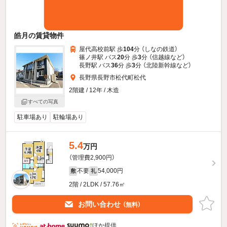
皓月の賃貸物件
屋代高校前駅 歩
104
分 （しなの鉄道）
篠ノ井駅 バス
20
分 歩
3
分 （信越線
など
）
長野駅 バス
36
分 歩
3
分 （北陸新幹線
など
）
長野県長野市松代町松代
2階建 / 12年 / 木造
すべての写真
駐車場あり
駐輪場あり
5.4
万円
（管理費2,900円）
不要
54,000円
敷
礼
2階 / 2LDK / 57.76㎡
お問い合わせ
（無料）
ほか提供