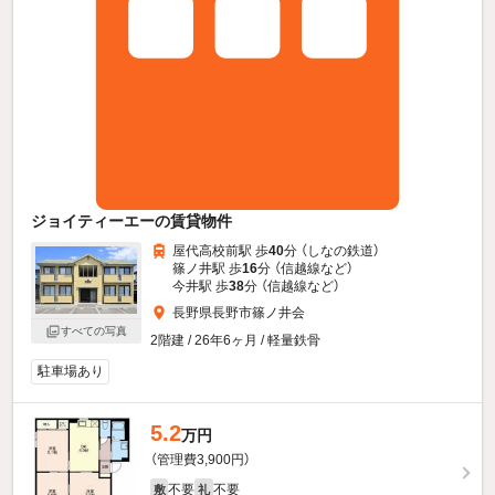
ジョイティーエーの賃貸物件
屋代高校前駅 歩
40
分 （しなの鉄道）
篠ノ井駅 歩
16
分 （信越線
など
）
今井駅 歩
38
分 （信越線
など
）
長野県長野市篠ノ井会
すべての写真
2階建 / 26年6ヶ月 / 軽量鉄骨
駐車場あり
5.2
万円
（管理費3,900円）
不要
不要
敷
礼