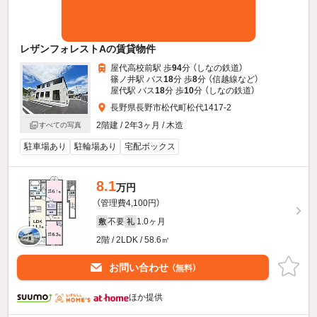
レザンフォレストAの賃貸物件
屋代高校前駅 歩
94
分 （しなの鉄道）
篠ノ井駅 バス
18
分 歩
8
分 （信越線
など
）
屋代駅 バス
18
分 歩
10
分 （しなの鉄道）
長野県長野市松代町松代1417-2
2階建 / 2年3ヶ月 / 木造
すべての写真
駐車場あり
駐輪場あり
宅配ボックス
8.1
万円
（管理費4,100円）
不要
1.0ヶ月
敷
礼
2階 / 2LDK / 58.6㎡
お問い合わせ
（無料）
ほか提供