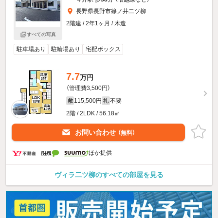
長野県長野市篠ノ井二ツ柳
2階建 / 2年1ヶ月 / 木造
すべての写真
駐車場あり
駐輪場あり
宅配ボックス
7.7
万円
（管理費3,500円）
115,500円
不要
敷
礼
2階 / 2LDK / 56.18㎡
お問い合わせ
（無料）
ほか提供
ヴィラ二ツ柳のすべての部屋を見る