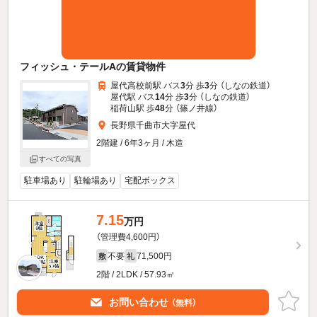
フィッシュ・テールAの賃貸物件
屋代高校前駅 バス
3
分 歩
3
分 （しなの鉄道）
屋代駅 バス
14
分 歩
3
分 （しなの鉄道）
稲荷山駅 歩
48
分 （篠ノ井線）
長野県千曲市大字屋代
2階建 / 6年3ヶ月 / 木造
すべての写真
駐車場あり
駐輪場あり
宅配ボックス
7.15
万円
（管理費4,600円）
不要
71,500円
敷
礼
2階 / 2LDK / 57.93㎡
お問い合わせ
（無料）