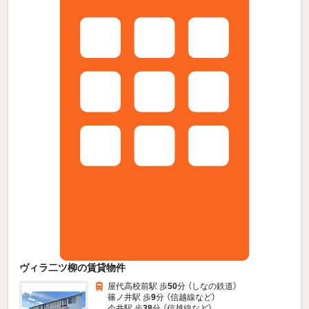
ヴィラ二ツ柳の賃貸物件
屋代高校前駅 歩
50
分 （しなの鉄道）
篠ノ井駅 歩
9
分 （信越線
など
）
今井駅 歩
38
分 （信越線
など
）