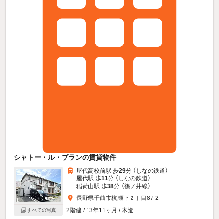
シャトー・ル・ブランの賃貸物件
屋代高校前駅 歩
29
分 （しなの鉄道）
屋代駅 歩
11
分 （しなの鉄道）
稲荷山駅 歩
38
分 （篠ノ井線）
長野県千曲市杭瀬下２丁目87-2
2階建 / 13年11ヶ月 / 木造
すべての写真