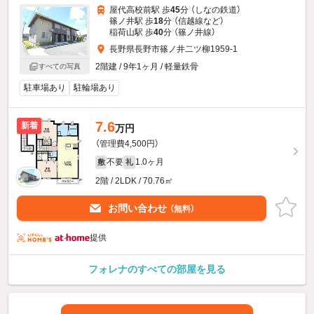
屋代高校前駅 歩
45
分 （しなの鉄道）
篠ノ井駅 歩
18
分 （信越線
など
）
稲荷山駅 歩
40
分 （篠ノ井線）
長野県長野市篠ノ井二ツ柳1959-1
2階建 / 9年1ヶ月 / 軽量鉄骨
すべての写真
駐車場あり
駐輪場あり
7.6
新着
万円
（管理費4,500円）
不要
1.0ヶ月
敷
礼
2階 / 2LDK / 70.76㎡
お問い合わせ
（無料）
提供
フォレナのすべての部屋を見る