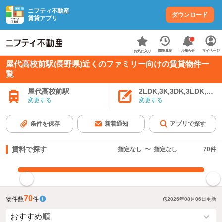
ニフティ不動産
ダウンロード
賃貸アプリ
お知らせ
閲覧履歴
マイページ
お気に入り
屋代高校前駅(長野県)近くのファミリー向けの賃貸物件一
覧
屋代高校前駅
2LDK,3K,3DK,3LDK,4K
変更する
変更する
条件を保存
新着通知
アプリで探す
賃料で探す
指定なし
〜
指定なし
70
件
指定した賃料で絞り込む
70
物件数
件
2026年08月06日
更新