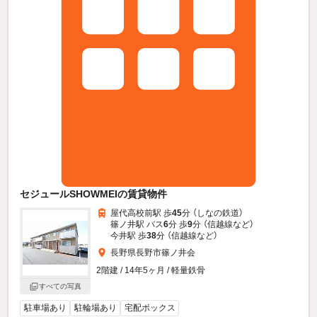
セジュールSHOWMEIの賃貸物件
屋代高校前駅 歩
45
分 （しなの鉄道）
篠ノ井駅 バス
6
分 歩
9
分 （信越線
など
）
今井駅 歩
38
分 （信越線
など
）
長野県長野市篠ノ井会
2階建 / 14年5ヶ月 / 軽量鉄骨
すべての写真
駐車場あり
駐輪場あり
宅配ボックス