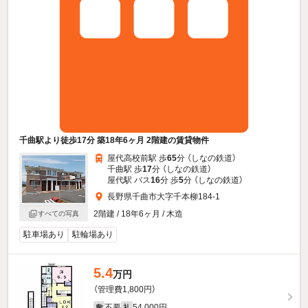
千曲駅より徒歩17分 築18年6ヶ月 2階建の賃貸物件
屋代高校前駅 歩
65
分 （しなの鉄道）
千曲駅 歩
17
分 （しなの鉄道）
屋代駅 バス
16
分 歩
5
分 （しなの鉄道）
長野県千曲市大字千本柳184-1
2階建 / 18年6ヶ月 / 木造
すべての写真
駐車場あり
駐輪場あり
5.4
万円
（管理費1,800円）
不要
54,000円
敷
礼