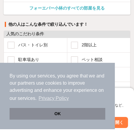
フォーエバー小林のすべての部屋を見る
他の人はこんな条件で絞り込んでいます！
人気のこだわり条件
バス・トイレ別
2階以上
駐車場あり
ペット相談
洗濯機置場あり
独立洗面台
By using our services, you agree that we and
our
partners
use cookies to improve
エアコンあり
都市ガス
advertising and enhance your experience on
アプリに切り替えて、サクサクお部屋探し
our services.
Privacy Policy
温水洗浄便座
オートロック
会員登録なしですぐ使える。マップ検索やお気に入り保存など、
アプリ限定の便利な機能が使えます！
OK
コンロ2口以上
追焚き機能
Web版で続行
アプリを開く
駅・沿線を変更
絞り込み条件を変更
TV付インターホン
角部屋