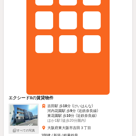
エクシードIIの賃貸物件
吉田駅 歩
18
分 （けいはんな）
河内花園駅 歩
9
分 （近鉄奈良線）
東花園駅 歩
10
分 （近鉄奈良線）
ほか1駅（徒歩20分圏内）
大阪府東大阪市吉田３丁目
すべての写真
3階建 / 新築 / 軽量鉄骨