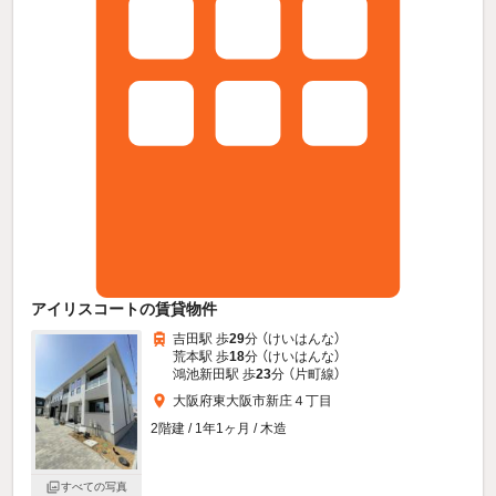
アイリスコートの賃貸物件
吉田駅 歩
29
分 （けいはんな）
荒本駅 歩
18
分 （けいはんな）
鴻池新田駅 歩
23
分 （片町線）
大阪府東大阪市新庄４丁目
2階建 / 1年1ヶ月 / 木造
すべての写真