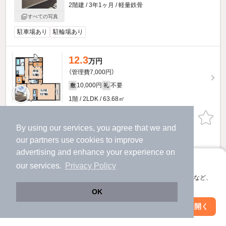
2階建 / 3年1ヶ月 / 軽量鉄骨
すべての写真
駐車場あり
駐輪場あり
12.3
万円
（管理費7,000円）
10,000円
不要
敷
礼
1階 / 2LDK / 63.68㎡
物件詳細を見る
By using our services, you agree that we and
our
partners
use cookies to improve
ほか提供
advertising and enhance your experience on
アプリに切り替えて、サクサクお部屋探し
our services.
Privacy Policy
会員登録なしですぐ使える。マップ検索やお気に入り保存など、
アプリ限定の便利な機能が使えます！
OK
Web版で続行
アプリを開く
駅・沿線を変更
絞り込み条件を変更