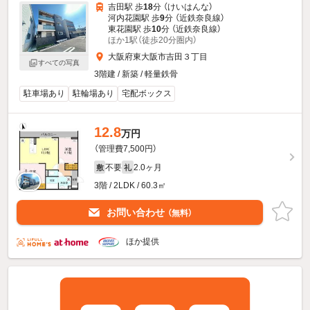
吉田駅 歩
18
分 （けいはんな）
河内花園駅 歩
9
分 （近鉄奈良線）
東花園駅 歩
10
分 （近鉄奈良線）
ほか1駅（徒歩20分圏内）
大阪府東大阪市吉田３丁目
すべての写真
3階建 / 新築 / 軽量鉄骨
駐車場あり
駐輪場あり
宅配ボックス
12.8
万円
（管理費7,500円）
不要
2.0ヶ月
敷
礼
3階 / 2LDK / 60.3㎡
お問い合わせ
（無料）
ほか提供