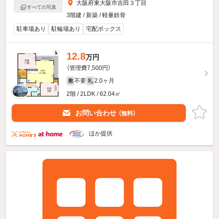
大阪府東大阪市吉田３丁目
すべての写真
3階建 / 新築 / 軽量鉄骨
駐車場あり
駐輪場あり
宅配ボックス
12.8
万円
（管理費7,500円）
不要
2.0ヶ月
敷
礼
2階 / 2LDK / 62.04㎡
お問い合わせ
（無料）
ほか提供