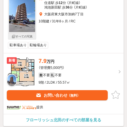
住道駅 歩
12
分 （片町線）
鴻池新田駅 歩
36
分 （片町線）
大阪府東大阪市加納7丁目
10階建 / 31年8ヶ月 / RC
すべての写真
駐車場あり
駐輪場あり
7.9
新着
万円
（管理費5,000円）
不要
不要
敷
礼
9階 / 2LDK / 55.57㎡
お問い合わせ
（無料）
提供
フローリッシュ北田のすべての部屋を見る