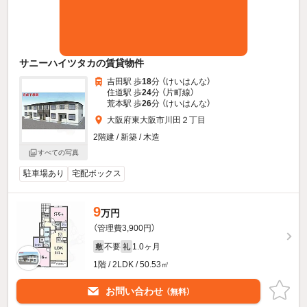
サニーハイツタカの賃貸物件
吉田駅 歩
18
分 （けいはんな）
住道駅 歩
24
分 （片町線）
荒本駅 歩
26
分 （けいはんな）
大阪府東大阪市川田２丁目
2階建 / 新築 / 木造
すべての写真
駐車場あり
宅配ボックス
9
万円
（管理費3,900円）
不要
1.0ヶ月
敷
礼
1階 / 2LDK / 50.53㎡
お問い合わせ
（無料）