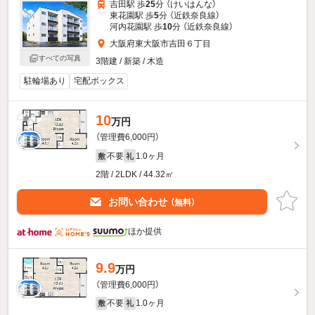
吉田駅 歩
25
分 （けいはんな）
東花園駅 歩
5
分 （近鉄奈良線）
河内花園駅 歩
10
分 （近鉄奈良線）
大阪府東大阪市吉田６丁目
すべての写真
3階建 / 新築 / 木造
駐輪場あり
宅配ボックス
10
万円
（管理費6,000円）
不要
1.0ヶ月
敷
礼
2階 / 2LDK / 44.32㎡
お問い合わせ
（無料）
ほか提供
9.9
万円
（管理費6,000円）
不要
1.0ヶ月
敷
礼