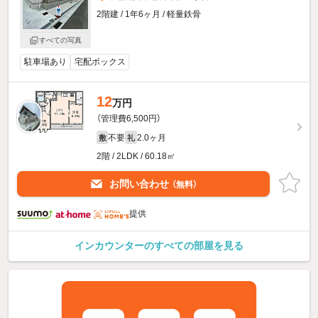
2階建 / 1年6ヶ月 / 軽量鉄骨
すべての写真
駐車場あり
宅配ボックス
12
万円
（管理費6,500円）
不要
2.0ヶ月
敷
礼
2階 / 2LDK / 60.18㎡
お問い合わせ
（無料）
提供
インカウンターのすべての部屋を見る