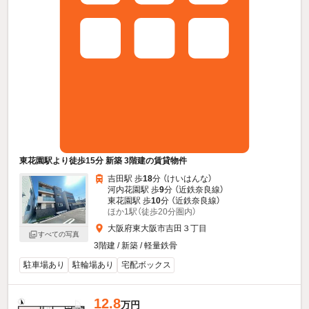
東花園駅より徒歩15分 新築 3階建の賃貸物件
吉田駅 歩
18
分 （けいはんな）
河内花園駅 歩
9
分 （近鉄奈良線）
東花園駅 歩
10
分 （近鉄奈良線）
ほか1駅（徒歩20分圏内）
大阪府東大阪市吉田３丁目
すべての写真
3階建 / 新築 / 軽量鉄骨
駐車場あり
駐輪場あり
宅配ボックス
12.8
万円