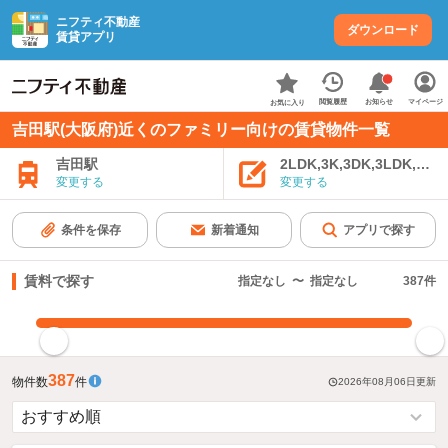
ニフティ不動産
ダウンロード
賃貸アプリ
お知らせ
閲覧履歴
マイページ
お気に入り
吉田駅(大阪府)近くのファミリー向けの賃貸物件一覧
吉田駅
2LDK,3K,3DK,3LDK,4K
変更する
変更する
条件を保存
新着通知
アプリで探す
賃料で探す
指定なし
〜
指定なし
387
件
指定した賃料で絞り込む
387
物件数
件
2026年08月06日
更新