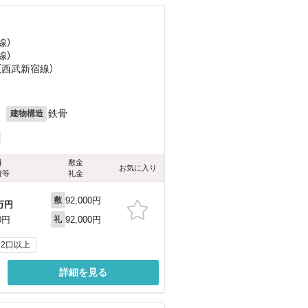
線）
線）
（西武新宿線）
目
月
鉄骨
建物構造
料
敷金
お気に入り
費等
礼金
92,000円
敷
万円
92,000円
0円
礼
2口以上
詳細を見る