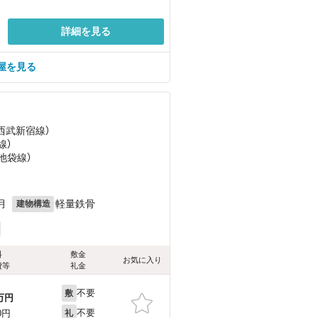
詳細を見る
屋を見る
（西武新宿線）
線）
池袋線）
月
軽量鉄骨
建物構造
料
敷金
お気に入り
費等
礼金
不要
敷
万円
不要
0円
礼