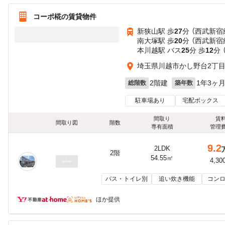
コーポ椛の賃貸物件
新狭山駅 歩
27
分 （西武新宿
南大塚駅 歩
20
分 （西武新宿
本川越駅 バス
25
分 歩
12
分 
埼玉県川越市かし野台2丁
2階建
1年3ヶ
総階数
築年数
駐車場あり
宅配ボックス
間取り
賃
間取り図
階数
専有面積
管理
9.2
2LDK
2階
54.55㎡
4,30
バス・トイレ別
追い炊き機能
コンロ
ほか提供