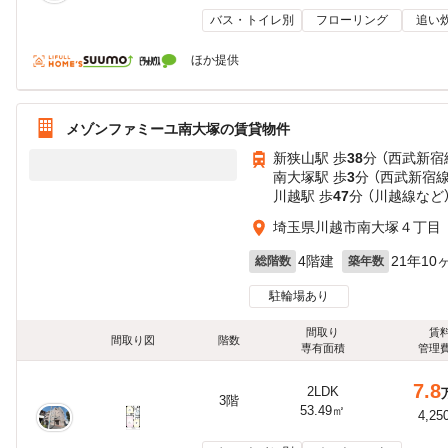
バス・トイレ別
フローリング
追い
ほか提供
メゾンファミーユ南大塚の賃貸物件
新狭山駅 歩
38
分 （西武新宿
南大塚駅 歩
3
分 （西武新宿線
川越駅 歩
47
分 （川越線
など
埼玉県川越市南大塚４丁目
4階建
21年10
総階数
築年数
駐輪場あり
間取り
賃
間取り図
階数
専有面積
管理
7.8
2LDK
3階
53.49㎡
4,25