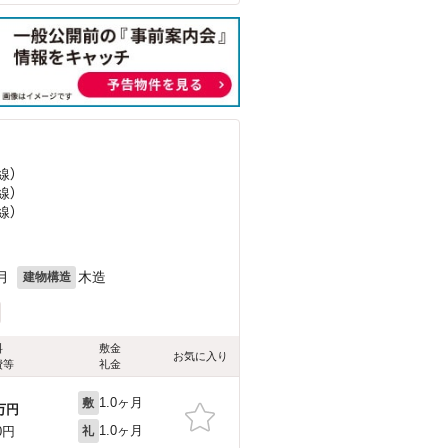
線）
線）
線）
月
木造
建物構造
料
敷金
お気に入り
費等
礼金
1.0ヶ月
敷
万円
1.0ヶ月
0円
礼