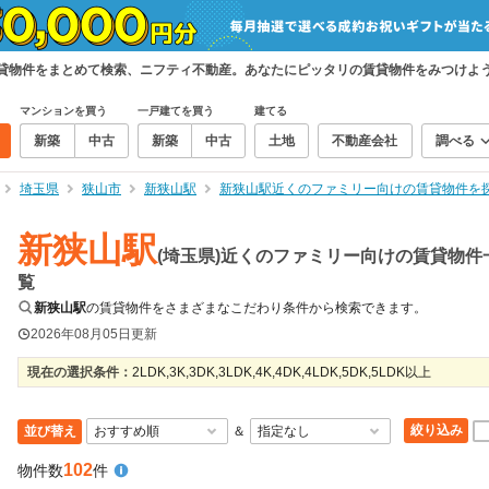
賃貸物件をまとめて検索、ニフティ不動産。あなたにピッタリの賃貸物件をみつけよ
マンションを買う
一戸建てを買う
建てる
新築
中古
新築
中古
土地
不動産会社
調べる
埼玉県
狭山市
新狭山駅
新狭山駅近くのファミリー向けの賃貸物件を
新狭山駅
(埼玉県)近くのファミリー向けの賃貸物件
覧
新狭山駅
の賃貸物件をさまざまなこだわり条件から検索できます。
2026年08月05日
更新
現在の選択条件：
2LDK,3K,3DK,3LDK,4K,4DK,4LDK,5DK,5LDK以上
絞り込み
並び替え
＆
102
物件数
件