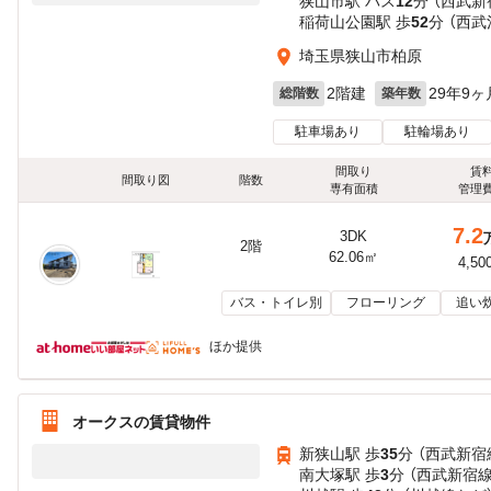
狭山市駅 バス
12
分 （西武新
稲荷山公園駅 歩
52
分 （西武
埼玉県狭山市柏原
2階建
29年9ヶ
総階数
築年数
駐車場あり
駐輪場あり
間取り
賃
間取り図
階数
専有面積
管理
7.2
3DK
2階
62.06㎡
4,50
バス・トイレ別
フローリング
追い
ほか提供
オークスの賃貸物件
新狭山駅 歩
35
分 （西武新宿
南大塚駅 歩
3
分 （西武新宿線