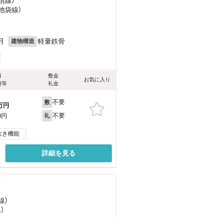
宿線）
池袋線）
月
軽量鉄骨
建物構造
料
敷金
お気に入り
費等
礼金
不要
敷
万円
不要
0円
礼
炊き機能
詳細を見る
線）
）