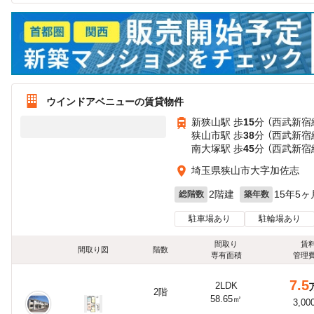
ウインドアベニューの賃貸物件
新狭山駅 歩
15
分 （西武新宿
狭山市駅 歩
38
分 （西武新宿
南大塚駅 歩
45
分 （西武新宿
埼玉県狭山市大字加佐志
2階建
15年5ヶ
総階数
築年数
駐車場あり
駐輪場あり
間取り
賃
間取り図
階数
専有面積
管理
7.5
2LDK
2階
58.65㎡
3,00