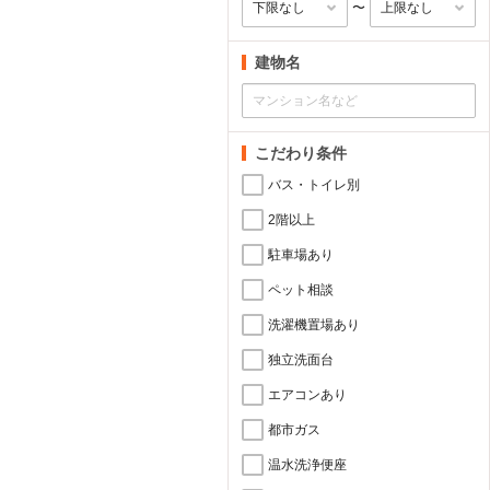
〜
建物名
こだわり条件
バス・トイレ別
2階以上
駐車場あり
ペット相談
洗濯機置場あり
独立洗面台
エアコンあり
都市ガス
温水洗浄便座