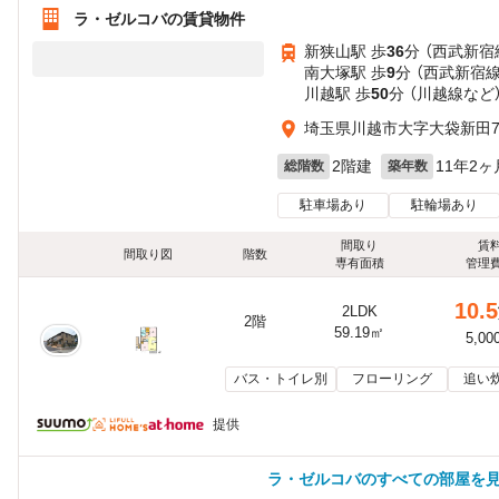
ラ・ゼルコバの賃貸物件
新狭山駅 歩
36
分 （西武新宿
南大塚駅 歩
9
分 （西武新宿線
川越駅 歩
50
分 （川越線
など
埼玉県川越市大字大袋新田79
2階建
11年2ヶ
総階数
築年数
駐車場あり
駐輪場あり
間取り
賃
間取り図
階数
専有面積
管理
10.5
2LDK
2階
59.19㎡
5,00
バス・トイレ別
フローリング
追い
提供
ラ・ゼルコバのすべての部屋を