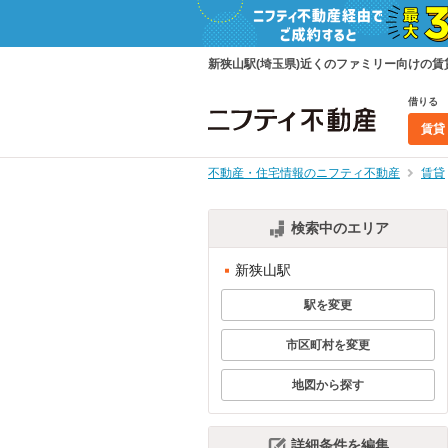
新狭山駅(埼玉県)近くのファミリー向けの
借りる
賃貸
不動産・住宅情報のニフティ不動産
賃貸
検索中のエリア
新狭山駅
駅を変更
市区町村を変更
地図から探す
詳細条件を編集