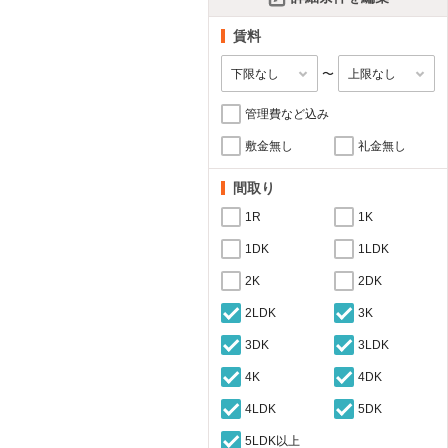
賃料
〜
管理費など込み
敷金無し
礼金無し
間取り
1R
1K
1DK
1LDK
2K
2DK
2LDK
3K
3DK
3LDK
4K
4DK
4LDK
5DK
5LDK以上