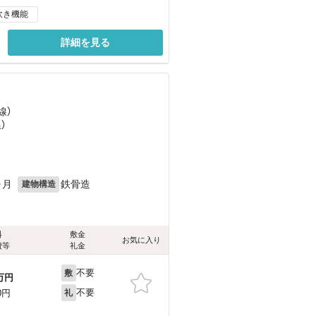
炊き機能
詳細を見る
線）
）
）
ヶ月
鉄骨造
建物構造
料
敷金
お気に入り
費等
礼金
不要
敷
万円
不要
0円
礼