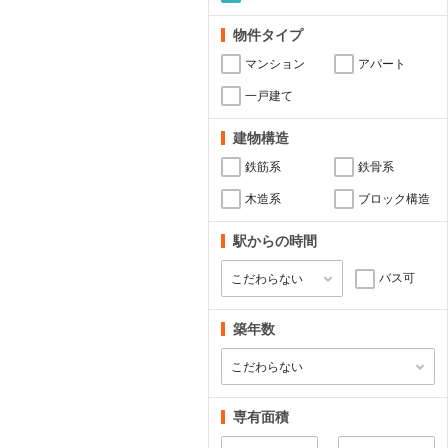
物件タイプ
マンション
アパート
一戸建て
建物構造
鉄筋系
鉄骨系
木造系
ブロック構造
駅からの時間
バス可
築年数
専有面積