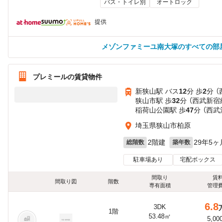
バス・トイレ別
オートロック
提供
メゾンファミーユ南大塚のすべての部
プレミールの賃貸物件
新狭山駅 バス
12
分 歩
2
分 
狭山市駅 歩
32
分 （西武新宿
稲荷山公園駅 歩
47
分 （西武
埼玉県狭山市柏原
2階建
29年5ヶ
総階数
築年数
駐車場あり
宅配ボックス
間取り
賃
間取り図
階数
専有面積
管理
6.8
3DK
1階
53.48㎡
5,00