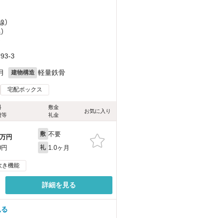
線）
）
）
3-3
月
軽量鉄骨
建物構造
宅配ボックス
料
敷金
お気に入り
費等
礼金
不要
敷
万円
1.0ヶ月
0円
礼
炊き機能
詳細を見る
見る