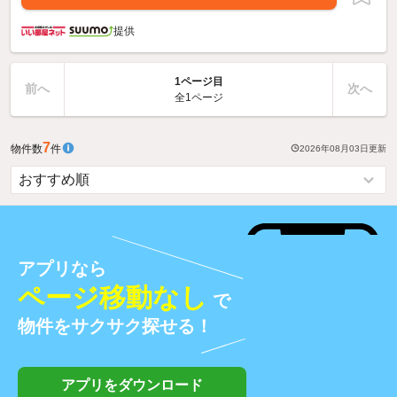
提供
1ページ目
前へ
次へ
全1ページ
7
物件数
件
2026年08月03日
更新
アプリなら
ページ移動なし
で
物件をサクサク探せる！
アプリをダウンロード