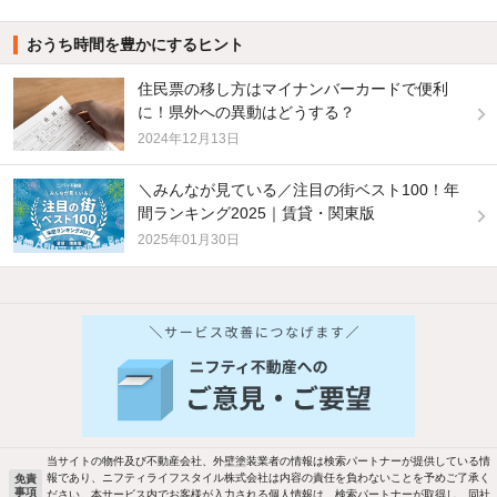
おうち時間を豊かにするヒント
住民票の移し方はマイナンバーカードで便利
に！県外への異動はどうする？
2024年12月13日
＼みんなが見ている／注目の街ベスト100！年
間ランキング2025｜賃貸・関東版
2025年01月30日
他の人はこんな条件で絞り込んでいます！
人気のこだわり条件
バス・トイレ別
2階以上
駐車場あり
ペット相談
当サイトの物件及び不動産会社、外壁塗装業者の情報は検索パートナーが提供している情
報であり、ニフティライフスタイル株式会社は内容の責任を負わないことを予めご了承く
免責
事項
ださい。本サービス内でお客様が入力される個人情報は、検索パートナーが取得し、同社