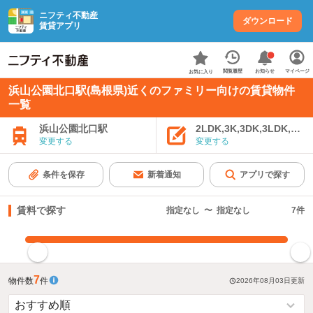
ニフティ不動産
ダウンロード
賃貸アプリ
お知らせ
閲覧履歴
マイページ
お気に入り
浜山公園北口駅(島根県)近くのファミリー向けの賃貸物件
一覧
浜山公園北口駅
2LDK,3K,3DK,3LDK,4K
変更する
変更する
条件を保存
新着通知
アプリで探す
賃料で探す
指定なし
〜
指定なし
7
件
指定した賃料で絞り込む
7
物件数
件
2026年08月03日
更新