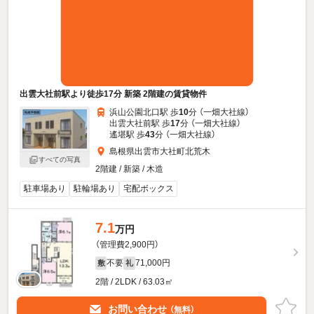
出雲大社前駅より徒歩17分 新築 2階建の賃貸物件
浜山公園北口駅 歩
10
分 （一畑大社線）
出雲大社前駅 歩
17
分 （一畑大社線）
遙堪駅 歩
43
分 （一畑大社線）
島根県出雲市大社町北荒木
すべての写真
2階建 / 新築 / 木造
駐車場あり
駐輪場あり
宅配ボックス
7.1
万円
（管理費2,900円）
不要
71,000円
敷
礼
2階 / 2LDK / 63.03㎡
お問い合わせ
（無料）