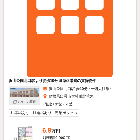
浜山公園北口駅より徒歩10分 新築 2階建の賃貸物件
浜山公園北口駅 歩
10
分 （一畑大社線）
島根県出雲市大社町北荒木
すべての写真
2階建 / 新築 / 木造
駐車場あり
駐輪場あり
宅配ボックス
6.9
万円
（管理費2,900円）