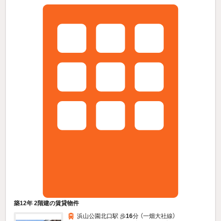
築12年 2階建の賃貸物件
浜山公園北口駅 歩
16
分 （一畑大社線）