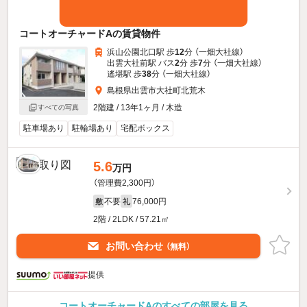
コートオーチャードAの賃貸物件
浜山公園北口駅 歩
12
分 （一畑大社線）
出雲大社前駅 バス
2
分 歩
7
分 （一畑大社線）
遙堪駅 歩
38
分 （一畑大社線）
島根県出雲市大社町北荒木
2階建 / 13年1ヶ月 / 木造
すべての写真
駐車場あり
駐輪場あり
宅配ボックス
5.6
万円
（管理費2,300円）
不要
76,000円
敷
礼
2階 / 2LDK / 57.21㎡
お問い合わせ
（無料）
提供
コートオーチャードAのすべての部屋を見る