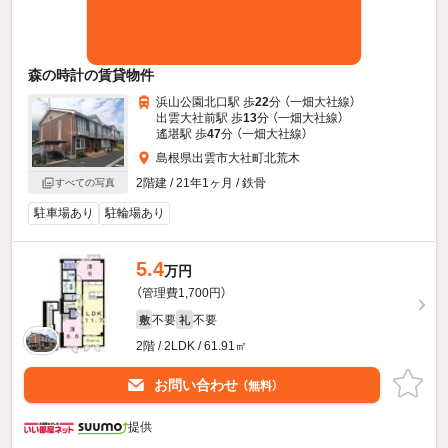
森の時計の賃貸物件
浜山公園北口駅 歩
22
分 （一畑大社線）
出雲大社前駅 歩
13
分 （一畑大社線）
遙堪駅 歩
47
分 （一畑大社線）
島根県出雲市大社町北荒木
2階建 / 21年1ヶ月 / 鉄骨
すべての写真
駐車場あり
駐輪場あり
5.4
万円
（管理費1,700円）
不要
不要
敷
礼
2階 / 2LDK / 61.91㎡
お問い合わせ
（無料）
提供