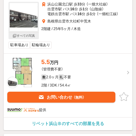
浜山公園北口駅 歩
33
分 （一畑大社線）
出雲市駅 バス
16
分 歩
1
分 （山陰線）
電鉄出雲市駅 バス
16
分 歩
1
分 （一畑松江線）
島根県出雲市大社町中荒木
2階建 / 25年5ヶ月 / 木造
すべての写真
駐車場あり
駐輪場あり
5.5
万円
（管理費不要）
2.0ヶ月
不要
敷
礼
2階 / 3DK / 54.4㎡
お問い合わせ
（無料）
提供
リベット浜山Ｂのすべての部屋を見る