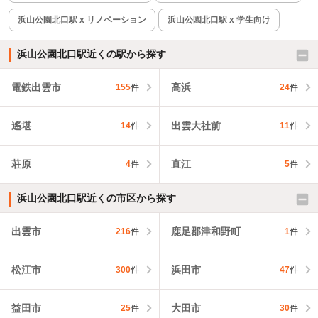
浜山公園北口駅 x リノベーション
浜山公園北口駅 x 学生向け
浜山公園北口駅近くの駅から探す
電鉄出雲市
高浜
155
件
24
件
遙堪
出雲大社前
14
件
11
件
荘原
直江
4
件
5
件
浜山公園北口駅近くの市区から探す
出雲市
鹿足郡津和野町
216
件
1
件
松江市
浜田市
300
件
47
件
益田市
大田市
25
件
30
件