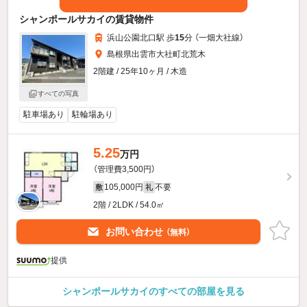
シャンポールサカイの賃貸物件
浜山公園北口駅 歩
15
分 （一畑大社線）
島根県出雲市大社町北荒木
2階建 / 25年10ヶ月 / 木造
すべての写真
駐車場あり
駐輪場あり
5.25
万円
（管理費3,500円）
105,000円
不要
敷
礼
2階 / 2LDK / 54.0㎡
お問い合わせ
（無料）
提供
シャンポールサカイのすべての部屋を見る