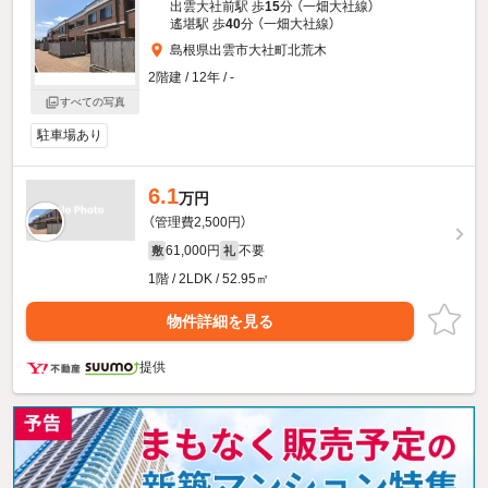
出雲大社前駅 歩
15
分 （一畑大社線）
遙堪駅 歩
40
分 （一畑大社線）
島根県出雲市大社町北荒木
2階建 / 12年 / -
すべての写真
駐車場あり
6.1
万円
（管理費2,500円）
61,000円
不要
敷
礼
1階 / 2LDK / 52.95㎡
物件詳細を見る
提供