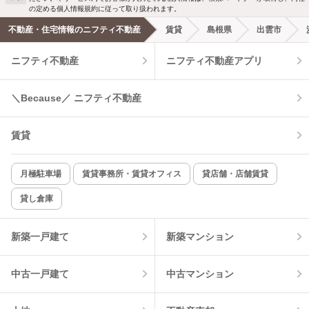
洗濯機置場あり
独立洗面台
の定める個人情報規約に従って取り扱われます。
不動産・住宅情報のニフティ不動産
賃貸
島根県
出雲市
エアコンあり
都市ガス
ニフティ不動産
ニフティ不動産アプリ
温水洗浄便座
オートロック
＼Because／ ニフティ不動産
コンロ2口以上
追焚き機能
賃貸
TV付インターホン
角部屋
新着のみ
インターネット無料
月極駐車場
賃貸事務所・賃貸オフィス
貸店舗・店舗賃貸
貸し倉庫
該当件数:
物件一覧に反映
7
件
新築一戸建て
新築マンション
中古一戸建て
中古マンション