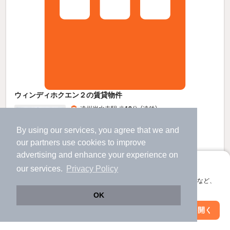
ウィンディホクエン２の賃貸物件
遠州岩水寺駅 歩
18
分 （遠鉄）
西鹿島駅 歩
12
分 （浜名湖鉄道
など
）
岩水寺駅 歩
27
分 （浜名湖鉄道）
By using our services, you agree that we and
静岡県浜松市浜名区中瀬
our
partners
use cookies to improve
3階建 / 29年9ヶ月 / 鉄骨造
すべての写真
advertising and enhance your experience on
駐車場あり
宅配ボックス
アプリに切り替えて、サクサクお部屋探し
our services.
Privacy Policy
会員登録なしですぐ使える。マップ検索やお気に入り保存など、
アプリ限定の便利な機能が使えます！
5
OK
万円
（管理費3,000円）
Web版で続行
アプリを開く
駅・沿線を変更
絞り込み条件を変更
不要
不要
敷
礼