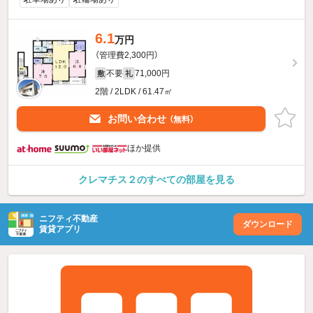
6.1
万円
（管理費2,300円）
不要
71,000円
敷
礼
2階 / 2LDK / 61.47㎡
お問い合わせ
（無料）
ほか提供
クレマチス２のすべての部屋を見る
ニフティ不動産
ダウンロード
賃貸アプリ