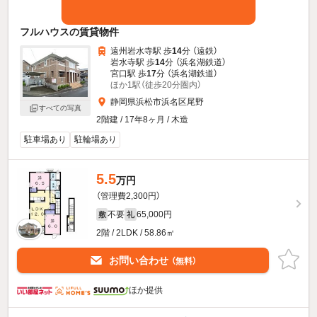
フルハウスの賃貸物件
遠州岩水寺駅 歩
14
分 （遠鉄）
岩水寺駅 歩
14
分 （浜名湖鉄道）
宮口駅 歩
17
分 （浜名湖鉄道）
ほか1駅（徒歩20分圏内）
静岡県浜松市浜名区尾野
すべての写真
2階建 / 17年8ヶ月 / 木造
駐車場あり
駐輪場あり
5.5
万円
（管理費2,300円）
不要
65,000円
敷
礼
2階 / 2LDK / 58.86㎡
お問い合わせ
（無料）
ほか提供