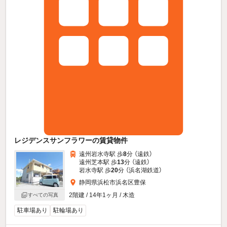
レジデンスサンフラワーの賃貸物件
遠州岩水寺駅 歩
8
分 （遠鉄）
遠州芝本駅 歩
13
分 （遠鉄）
岩水寺駅 歩
20
分 （浜名湖鉄道）
静岡県浜松市浜名区豊保
2階建 / 14年1ヶ月 / 木造
すべての写真
駐車場あり
駐輪場あり