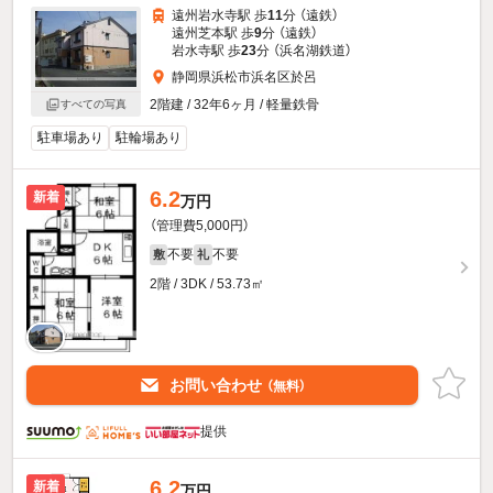
遠州岩水寺駅 歩
11
分 （遠鉄）
遠州芝本駅 歩
9
分 （遠鉄）
岩水寺駅 歩
23
分 （浜名湖鉄道）
静岡県浜松市浜名区於呂
2階建 / 32年6ヶ月 / 軽量鉄骨
すべての写真
駐車場あり
駐輪場あり
6.2
新着
万円
（管理費5,000円）
不要
不要
敷
礼
2階 / 3DK / 53.73㎡
お問い合わせ
（無料）
提供
6.2
新着
万円