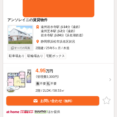
アンソレイニの賃貸物件
遠州岩水寺駅 歩
14
分 （遠鉄）
遠州芝本駅 歩
2
分 （遠鉄）
岩水寺駅 歩
24
分 （浜名湖鉄道）
静岡県浜松市浜名区於呂
2階建 / 25年5ヶ月 / 木造
すべての写真
駐車場あり
駐輪場あり
宅配ボックス
4.95
万円
（管理費3,300円）
不要
不要
敷
礼
2階 / 2LDK / 58.53㎡
お問い合わせ
（無料）
ほか提供