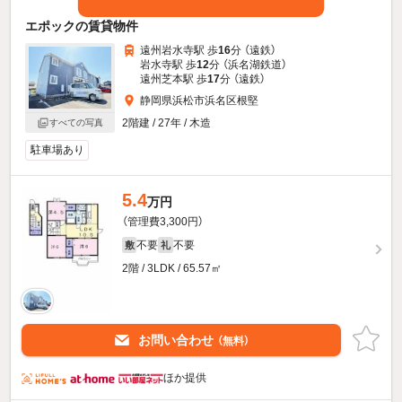
エポックの賃貸物件
遠州岩水寺駅 歩
16
分 （遠鉄）
岩水寺駅 歩
12
分 （浜名湖鉄道）
遠州芝本駅 歩
17
分 （遠鉄）
静岡県浜松市浜名区根堅
2階建 / 27年 / 木造
すべての写真
駐車場あり
5.4
万円
（管理費3,300円）
不要
不要
敷
礼
2階 / 3LDK / 65.57㎡
お問い合わせ
（無料）
ほか提供