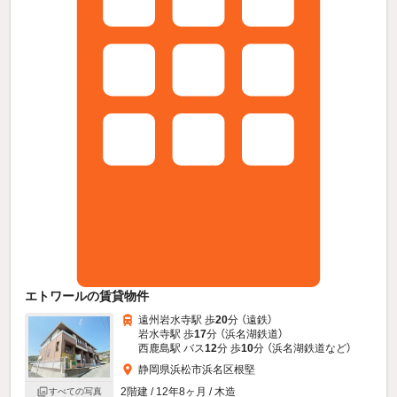
エトワールの賃貸物件
遠州岩水寺駅 歩
20
分 （遠鉄）
岩水寺駅 歩
17
分 （浜名湖鉄道）
西鹿島駅 バス
12
分 歩
10
分 （浜名湖鉄道
など
）
静岡県浜松市浜名区根堅
2階建 / 12年8ヶ月 / 木造
すべての写真