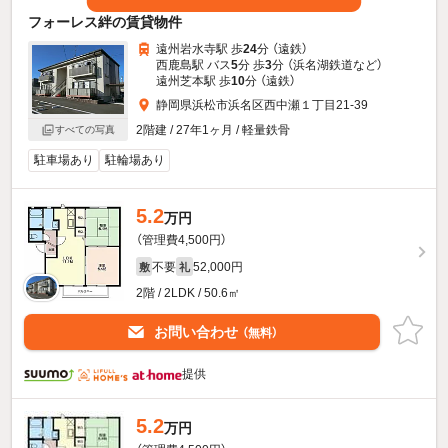
フォーレス絆の賃貸物件
遠州岩水寺駅 歩
24
分 （遠鉄）
西鹿島駅 バス
5
分 歩
3
分 （浜名湖鉄道
など
）
遠州芝本駅 歩
10
分 （遠鉄）
静岡県浜松市浜名区西中瀬１丁目21-39
2階建 / 27年1ヶ月 / 軽量鉄骨
すべての写真
駐車場あり
駐輪場あり
5.2
万円
（管理費4,500円）
不要
52,000円
敷
礼
2階 / 2LDK / 50.6㎡
お問い合わせ
（無料）
提供
5.2
万円