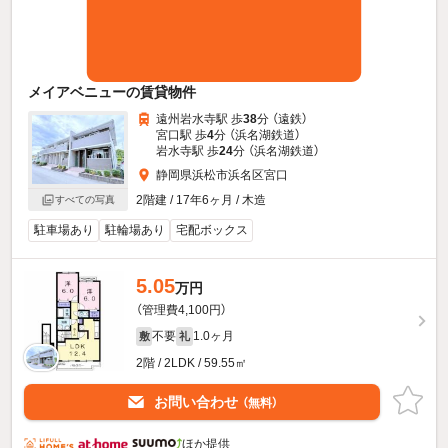
メイアベニューの賃貸物件
遠州岩水寺駅 歩
38
分 （遠鉄）
宮口駅 歩
4
分 （浜名湖鉄道）
岩水寺駅 歩
24
分 （浜名湖鉄道）
静岡県浜松市浜名区宮口
2階建 / 17年6ヶ月 / 木造
すべての写真
駐車場あり
駐輪場あり
宅配ボックス
5.05
万円
（管理費4,100円）
不要
1.0ヶ月
敷
礼
2階 / 2LDK / 59.55㎡
お問い合わせ
（無料）
ほか提供