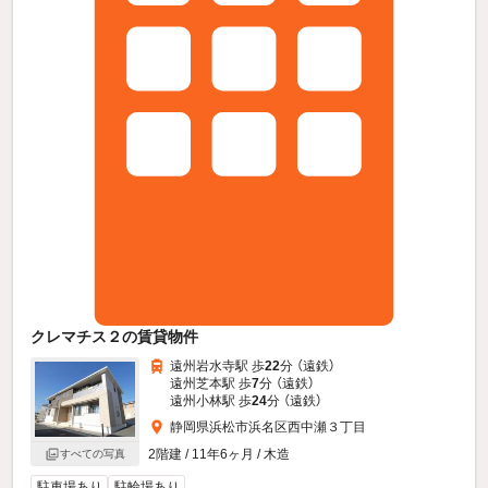
クレマチス２の賃貸物件
遠州岩水寺駅 歩
22
分 （遠鉄）
遠州芝本駅 歩
7
分 （遠鉄）
遠州小林駅 歩
24
分 （遠鉄）
静岡県浜松市浜名区西中瀬３丁目
2階建 / 11年6ヶ月 / 木造
すべての写真
駐車場あり
駐輪場あり