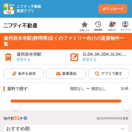
ニフティ不動産
ダウンロード
賃貸アプリ
お知らせ
閲覧履歴
マイページ
お気に入り
遠州岩水寺駅(静岡県)近くのファミリー向けの賃貸物件一
覧
遠州岩水寺駅
2LDK,3K,3DK,3LDK,4K
変更する
変更する
条件を保存
新着通知
アプリで探す
賃料で探す
指定なし
〜
指定なし
51
件
指定した賃料で絞り込む
51
物件数
件
2026年08月04日
更新