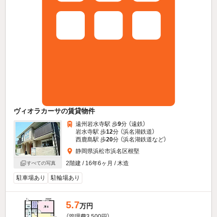
ヴィオラカーサの賃貸物件
遠州岩水寺駅 歩
9
分 （遠鉄）
岩水寺駅 歩
12
分 （浜名湖鉄道）
西鹿島駅 歩
20
分 （浜名湖鉄道
など
）
静岡県浜松市浜名区根堅
2階建 / 16年6ヶ月 / 木造
すべての写真
駐車場あり
駐輪場あり
5.7
万円
（管理費3,500円）