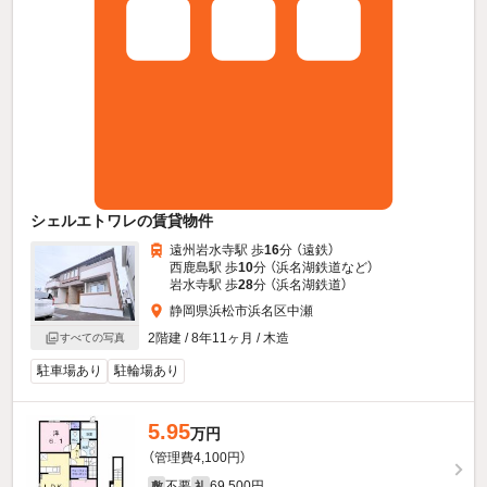
シェルエトワレの賃貸物件
遠州岩水寺駅 歩
16
分 （遠鉄）
西鹿島駅 歩
10
分 （浜名湖鉄道
など
）
岩水寺駅 歩
28
分 （浜名湖鉄道）
静岡県浜松市浜名区中瀬
2階建 / 8年11ヶ月 / 木造
すべての写真
駐車場あり
駐輪場あり
5.95
万円
（管理費4,100円）
不要
69,500円
敷
礼