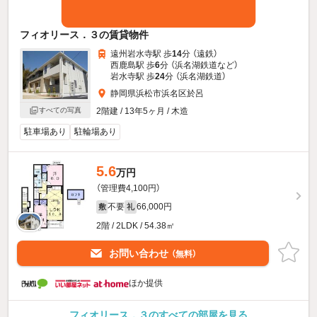
フィオリース．３の賃貸物件
遠州岩水寺駅 歩
14
分 （遠鉄）
西鹿島駅 歩
6
分 （浜名湖鉄道
など
）
岩水寺駅 歩
24
分 （浜名湖鉄道）
静岡県浜松市浜名区於呂
2階建 / 13年5ヶ月 / 木造
すべての写真
駐車場あり
駐輪場あり
5.6
万円
（管理費4,100円）
不要
66,000円
敷
礼
2階 / 2LDK / 54.38㎡
お問い合わせ
（無料）
ほか提供
フィオリース．３のすべての部屋を見る