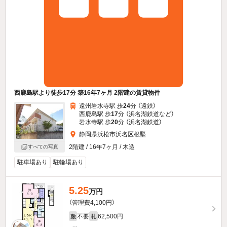
西鹿島駅より徒歩17分 築16年7ヶ月 2階建の賃貸物件
遠州岩水寺駅 歩
24
分 （遠鉄）
西鹿島駅 歩
17
分 （浜名湖鉄道
など
）
岩水寺駅 歩
20
分 （浜名湖鉄道）
静岡県浜松市浜名区根堅
2階建 / 16年7ヶ月 / 木造
すべての写真
駐車場あり
駐輪場あり
5.25
万円
（管理費4,100円）
不要
62,500円
敷
礼