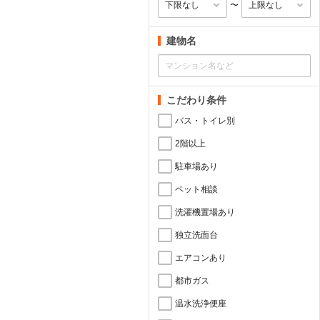
〜
建物名
こだわり条件
バス・トイレ別
2階以上
駐車場あり
ペット相談
洗濯機置場あり
独立洗面台
エアコンあり
都市ガス
温水洗浄便座