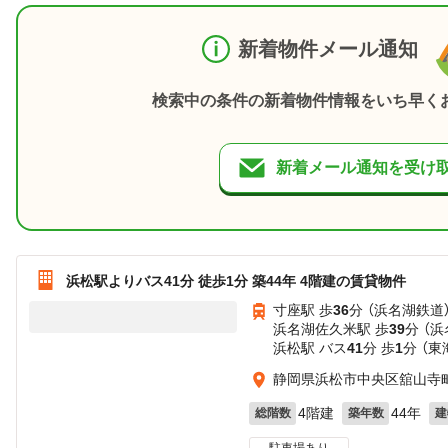
新着物件メール通知
検索中の条件の新着物件情報をいち早く
新着メール通知を受け
浜松駅よりバス41分 徒歩1分 築44年 4階建の賃貸物件
寸座駅 歩
36
分 （浜名湖鉄道
浜名湖佐久米駅 歩
39
分 （
浜松駅 バス
41
分 歩
1
分 （
静岡県浜松市中央区舘山寺
4階建
44年
総階数
築年数
建
駐車場あり