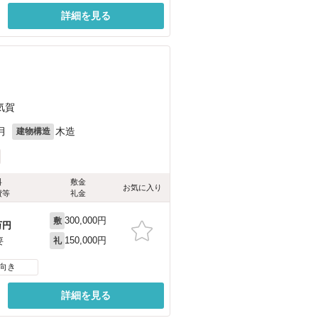
詳細を見る
気賀
月
木造
建物構造
料
敷金
お気に入り
費等
礼金
300,000円
敷
万円
150,000円
要
礼
向き
詳細を見る