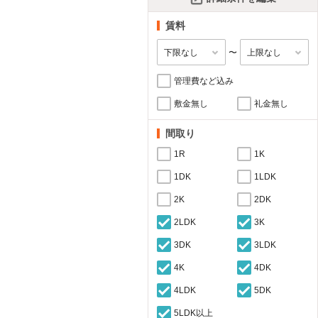
賃料
〜
管理費など込み
敷金無し
礼金無し
間取り
1R
1K
1DK
1LDK
2K
2DK
2LDK
3K
3DK
3LDK
4K
4DK
4LDK
5DK
5LDK以上