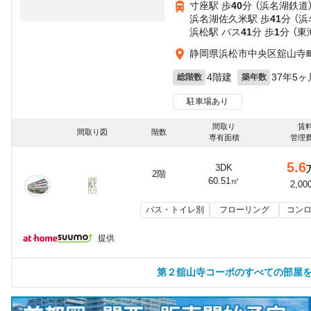
寸座駅 歩
40
分 （浜名湖鉄道
浜名湖佐久米駅 歩
41
分 （
浜松駅 バス
41
分 歩
1
分 （
静岡県浜松市中央区舘山寺
4階建
37年5ヶ
総階数
築年数
駐車場あり
間取り
賃
間取り図
階数
専有面積
管理
5.6
3DK
2階
60.51㎡
2,00
バス・トイレ別
フローリング
コンロ
提供
第２舘山寺コーポのすべての部屋