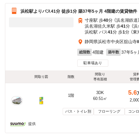
浜松駅よりバス41分 徒歩1分 築37年5ヶ月 4階建の賃貸物件
寸座駅 歩
40
分 （浜名湖鉄道
浜名湖佐久米駅 歩
41
分 （
浜松駅 バス
41
分 歩
1
分 （
静岡県浜松市中央区舘山寺
4階建
37年5ヶ
総階数
築年数
駐車場あり
間取り
賃
間取り図
階数
専有面積
管理
5.6
3DK
1階
60.51㎡
2,00
バス・トイレ別
フローリング
コンロ
提供