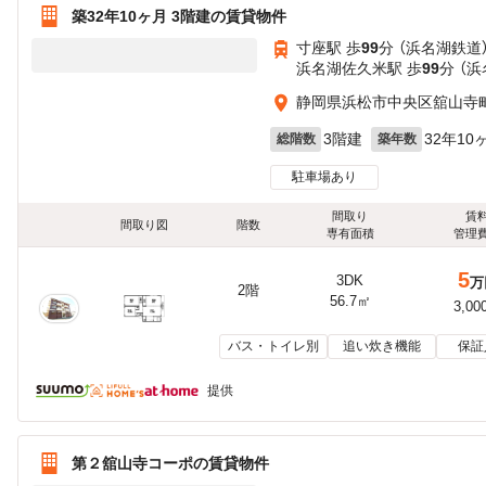
築32年10ヶ月 3階建の賃貸物件
寸座駅 歩
99
分 （浜名湖鉄道
浜名湖佐久米駅 歩
99
分 （
静岡県浜松市中央区舘山寺町1
3階建
32年10
総階数
築年数
駐車場あり
間取り
賃
間取り図
階数
専有面積
管理
5
3DK
万
2階
56.7㎡
3,00
バス・トイレ別
追い炊き機能
保証
提供
第２舘山寺コーポの賃貸物件