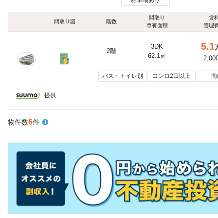
間取り
賃
間取り図
階数
専有面積
管理
5.1
3DK
2階
62.1㎡
2,00
バス・トイレ別
コンロ2口以上
南
提供
6
物件数
件