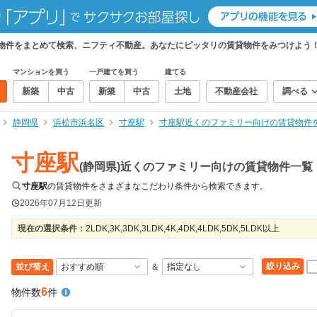
貸物件をまとめて検索、ニフティ不動産。あなたにピッタリの賃貸物件をみつけよう
マンションを買う
一戸建てを買う
建てる
新築
中古
新築
中古
土地
不動産会社
調べる
静岡県
浜松市浜名区
寸座駅
寸座駅近くのファミリー向けの賃貸物件
寸座駅
(静岡県)近くのファミリー向けの賃貸物件一覧
寸座駅
の賃貸物件をさまざまなこだわり条件から検索できます。
2026年07月12日
更新
現在の選択条件：
2LDK,3K,3DK,3LDK,4K,4DK,4LDK,5DK,5LDK以上
絞り込み
並び替え
＆
6
物件数
件