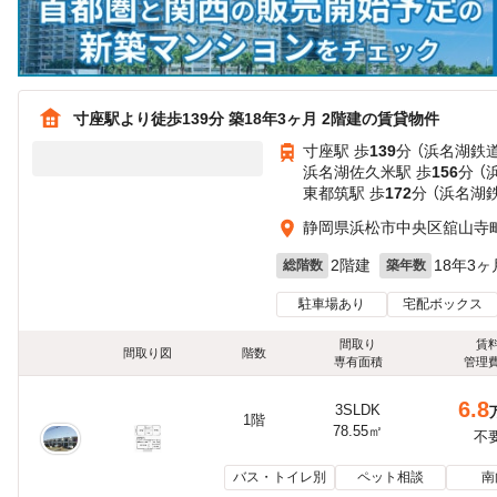
寸座駅より徒歩139分 築18年3ヶ月 2階建の賃貸物件
寸座駅 歩
139
分 （浜名湖鉄道
浜名湖佐久米駅 歩
156
分 （
東都筑駅 歩
172
分 （浜名湖
静岡県浜松市中央区舘山寺
2階建
18年3ヶ
総階数
築年数
駐車場あり
宅配ボックス
間取り
賃
間取り図
階数
専有面積
管理
6.8
3SLDK
1階
78.55㎡
不
バス・トイレ別
ペット相談
南