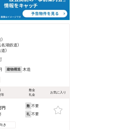
）
浜名湖鉄道）
鉄道）
町
月
木造
建物構造
料
敷金
お気に入り
費等
礼金
不要
敷
万円
不要
要
礼
向き