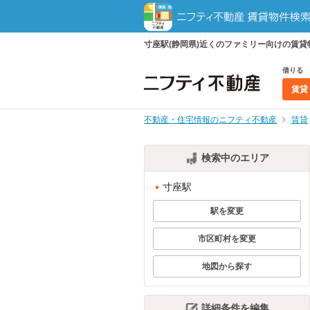
寸座駅(静岡県)近くのファミリー向けの賃
借りる
賃貸
不動産・住宅情報のニフティ不動産
賃貸
検索中のエリア
寸座駅
駅を変更
市区町村を変更
地図から探す
詳細条件を編集