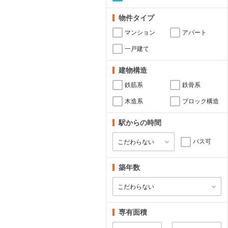
物件タイプ
マンション
アパート
一戸建て
建物構造
鉄筋系
鉄骨系
木造系
ブロック構造
駅からの時間
バス可
築年数
専有面積