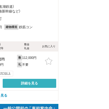
）
浜名湖鉄道）
東海新幹線
など
）
町
月
鉄筋コン
建物構造
料
敷金
お気に入り
費等
礼金
112,000円
敷
万円
不要
0円
礼
2口以上
詳細を見る
を見る