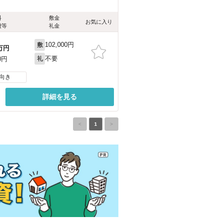
料
敷金
お気に入り
費等
礼金
102,000円
敷
万円
不要
0円
礼
向き
詳細を見る
<
1
>