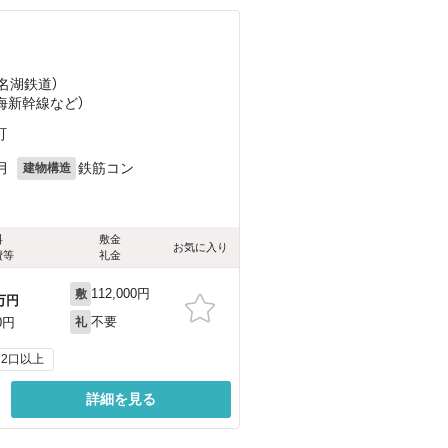
）
浜名湖鉄道）
東海新幹線
など
）
町
月
鉄筋コン
建物構造
料
敷金
お気に入り
費等
礼金
112,000円
敷
万円
不要
0円
礼
2口以上
詳細を見る