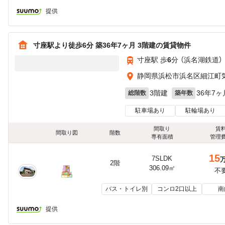
提供
寸座駅より徒歩6分 築36年7ヶ月 3階建の賃貸物件
寸座駅 歩
6
分 （浜名湖鉄道）
静岡県浜松市浜名区細江町
3階建
36年7ヶ
総階数
築年数
駐車場あり
駐輪場あり
間取り
賃
間取り図
階数
専有面積
管理
15
7SLDK
2階
306.09㎡
不
バス・トイレ別
コンロ2口以上
南
提供