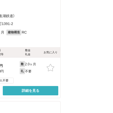
）
浜名湖鉄道）
391-2
ヶ月
RC
建物構造
料
敷金
お気に入り
費等
礼金
2.0ヶ月
敷
円
不要
0円
礼
人不要
詳細を見る