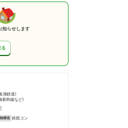
お知らせします
取る
）
浜名湖鉄道）
東海新幹線
など
）
町
鉄筋コン
物構造