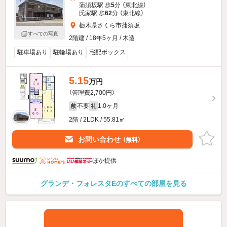
蒲須坂駅 歩
5
分 （東北線）
氏家駅 歩
62
分 （東北線）
栃木県さくら市蒲須坂
すべての写真
2階建 / 18年5ヶ月 / 木造
駐車場あり
駐輪場あり
宅配ボックス
5.15
万円
（管理費2,700円）
不要
1.0ヶ月
敷
礼
2階 / 2LDK / 55.81㎡
お問い合わせ
（無料）
ほか提供
グランデ・フォレスタEのすべての部屋を見る