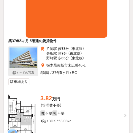
築37年5ヶ月 5階建の賃貸物件
片岡駅 歩
78
分 （東北線）
矢板駅 歩
7
分 （東北線）
野崎駅 歩
65
分 （東北線）
栃木県矢板市末広町46-1
5階建 / 37年5ヶ月 / RC
すべての写真
駐車場あり
3.82
万円
（管理費不要）
不要
不要
敷
礼
1階 / 3DK / 53.08㎡