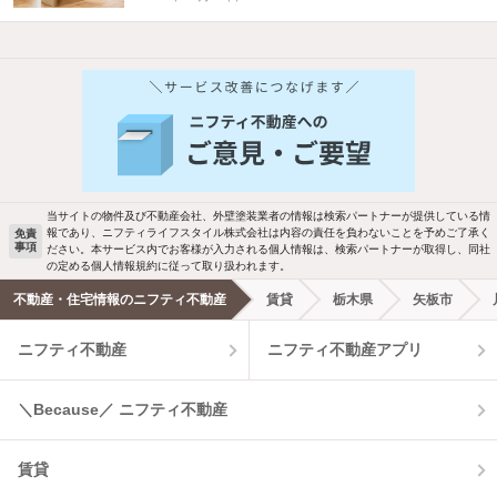
他の人はこんな条件で絞り込んでいます！
人気のこだわり条件
バス・トイレ別
2階以上
駐車場あり
ペット相談
当サイトの物件及び不動産会社、外壁塗装業者の情報は検索パートナーが提供している情
報であり、ニフティライフスタイル株式会社は内容の責任を負わないことを予めご了承く
免責
事項
ださい。本サービス内でお客様が入力される個人情報は、検索パートナーが取得し、同社
洗濯機置場あり
独立洗面台
の定める個人情報規約に従って取り扱われます。
不動産・住宅情報のニフティ不動産
賃貸
栃木県
矢板市
エアコンあり
都市ガス
ニフティ不動産
ニフティ不動産アプリ
温水洗浄便座
オートロック
＼Because／ ニフティ不動産
コンロ2口以上
追焚き機能
賃貸
TV付インターホン
角部屋