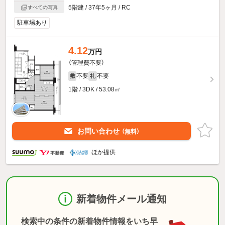
5階建 / 37年5ヶ月 / RC
すべての写真
駐車場あり
4.12
万円
（管理費不要）
不要
不要
敷
礼
1階 / 3DK / 53.08㎡
お問い合わせ
（無料）
ほか提供
新着物件メール通知
検索中の条件の新着物件情報をいち早