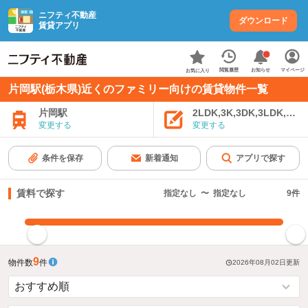
ニフティ不動産
ダウンロード
賃貸アプリ
お知らせ
閲覧履歴
マイページ
お気に入り
片岡駅(栃木県)近くのファミリー向けの賃貸物件一覧
片岡駅
2LDK,3K,3DK,3LDK,4K
変更する
変更する
条件を保存
新着通知
アプリで探す
賃料で探す
指定なし
〜
指定なし
9
件
指定した賃料で絞り込む
9
物件数
件
2026年08月02日
更新