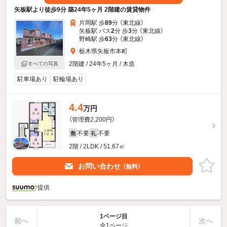
矢板駅より徒歩9分 築24年5ヶ月 2階建の賃貸物件
片岡駅 歩
89
分 （東北線）
矢板駅 バス
2
分 歩
3
分 （東北線）
野崎駅 歩
63
分 （東北線）
栃木県矢板市本町
2階建 / 24年5ヶ月 / 木造
すべての写真
駐車場あり
駐輪場あり
4.4
万円
（管理費2,200円）
不要
不要
敷
礼
2階 / 2LDK / 51.67㎡
お問い合わせ
（無料）
提供
1ページ目
前へ
次へ
全1ページ