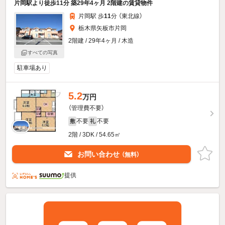
片岡駅より徒歩11分 築29年4ヶ月 2階建の賃貸物件
片岡駅 歩
11
分 （東北線）
栃木県矢板市片岡
2階建 / 29年4ヶ月 / 木造
すべての写真
駐車場あり
5.2
万円
（管理費不要）
不要
不要
敷
礼
2階 / 3DK / 54.65㎡
お問い合わせ
（無料）
提供