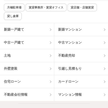
新着のみ
インターネット無料
月極駐車場
賃貸事務所・賃貸オフィス
貸店舗・店舗賃貸
貸し倉庫
該当件数:
物件一覧に反映
9
件
新築一戸建て
新築マンション
中古一戸建て
中古マンション
土地
不動産売却
外壁塗装
引越し見積もり
住宅ローン
カードローン
不動産会社情報
マンション情報