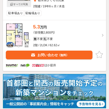
栃木県さくら市氏家
すべての写真
2階建 / 19年6ヶ月 / 木造
駐車場あり
駐輪場あり
5.3
万円
（管理費2,800円）
不要
不要
敷
礼
2階 / 2LDK / 62.62㎡
お問い合わせ
（無料）
ほか提供