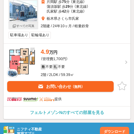
片岡駅 歩
75
分 （東北線）
蒲須坂駅 歩
29
分 （東北線）
氏家駅 歩
42
分 （東北線）
栃木県さくら市氏家
2階建 / 24年10ヶ月 / 軽量鉄骨
すべての写真
駐車場あり
駐輪場あり
4.9
万円
（管理費1,700円）
不要
不要
敷
礼
2階 / 2LDK / 59.39㎡
お問い合わせ
（無料）
提供
フェルトメゾンNのすべての部屋を見る
ニフティ不動産
ダウンロード
賃貸アプリ