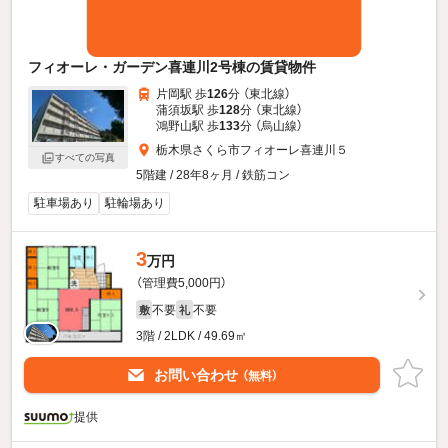
フィオーレ・ガーデン喜連川2号棟の賃貸物件
片岡駅 歩
126
分 （東北線）
蒲須坂駅 歩
128
分 （東北線）
鴻野山駅 歩
133
分 （烏山線）
栃木県さくら市フィオーレ喜連川５
すべての写真
5階建 / 28年8ヶ月 / 鉄筋コン
駐車場あり
駐輪場あり
3
万円
（管理費5,000円）
不要
不要
敷
礼
3階 / 2LDK / 49.69㎡
お問い合わせ
（無料）
提供