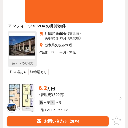
アンフィニジャンHAの賃貸物件
片岡駅 歩
60
分 （東北線）
矢板駅 歩
31
分 （東北線）
栃木県矢板市木幡
2階建 / 13年6ヶ月 / 木造
すべての写真
駐車場あり
駐輪場あり
6.2
万円
（管理費3,500円）
不要
不要
敷
礼
1階 / 2LDK / 57.1㎡
お問い合わせ
（無料）