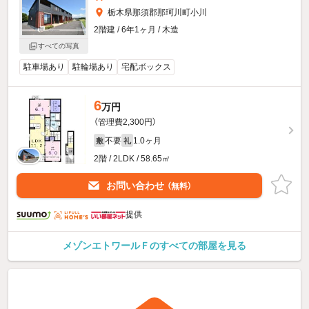
栃木県那須郡那珂川町小川
2階建 / 6年1ヶ月 / 木造
すべての写真
駐車場あり
駐輪場あり
宅配ボックス
6
万円
（管理費2,300円）
不要
1.0ヶ月
敷
礼
2階 / 2LDK / 58.65㎡
お問い合わせ
（無料）
提供
メゾンエトワールＦのすべての部屋を見る