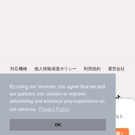
対応機種
個人情報保護ポリシー
利用規約
運営会社
ヘルプ・お問い合わせ
採用情報
By using our services, you agree that we and
our
partners
use cookies to improve
advertising and enhance your experience on
アプリに切り替えて、サクサクお部屋探し
our services.
Privacy Policy
会員登録なしですぐ使える。マップ検索やお気に入り保存など、
©NIFTY Lifestyle Co., Ltd.
アプリ限定の便利な機能が使えます！
OK
Web版で続行
アプリを開く