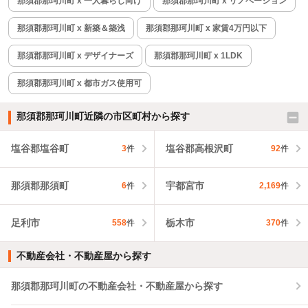
那須郡那珂川町 x 一人暮らし向け
那須郡那珂川町 x リノベーション
那須郡那珂川町 x 新築＆築浅
那須郡那珂川町 x 家賃4万円以下
那須郡那珂川町 x デザイナーズ
那須郡那珂川町 x 1LDK
那須郡那珂川町 x 都市ガス使用可
那須郡那珂川町近隣の市区町村から探す
塩谷郡塩谷町
塩谷郡高根沢町
3
件
92
件
那須郡那須町
宇都宮市
6
件
2,169
件
足利市
栃木市
558
件
370
件
不動産会社・不動産屋から探す
那須郡那珂川町の不動産会社・不動産屋から探す