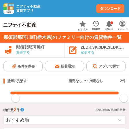
ニフティ不動産
ダウンロード
賃貸アプリ
お知らせ
閲覧履歴
マイページ
お気に入り
那須郡那珂川町(栃木県)のファミリー向けの賃貸物件一覧
那須郡那珂川町
2LDK,3K,3DK,3LDK,4K
変更する
変更する
条件を保存
新着通知
アプリで探す
賃料で探す
指定なし
〜
指定なし
2
件
指定した賃料で絞り込む
2
物件数
件
2026年07月30日
更新