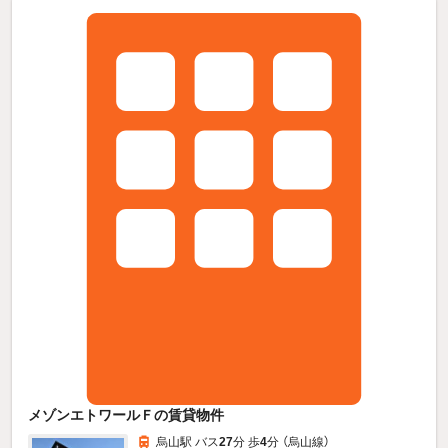
メゾンエトワールＦの賃貸物件
烏山駅 バス
27
分 歩
4
分 （烏山線）