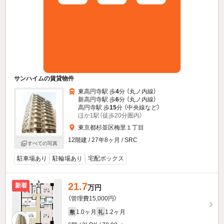
サンハイムの賃貸物件
東高円寺駅 歩
4
分 （丸ノ内線）
新高円寺駅 歩
6
分 （丸ノ内線）
高円寺駅 歩
15
分 （中央線
など
）
ほか1駅（徒歩20分圏内）
東京都杉並区梅里１丁目
12階建 / 27年8ヶ月 / SRC
すべての写真
駐車場あり
駐輪場あり
宅配ボックス
21.7
新着
万円
（管理費15,000円）
1.0ヶ月
1.2ヶ月
敷
礼