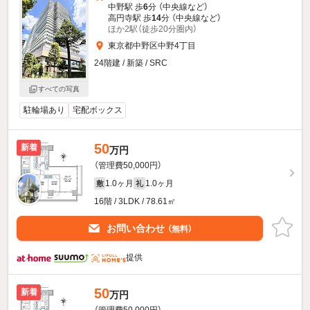
中野駅 歩
6
分 （中央線
など
）
高円寺駅 歩
14
分 （中央線
など
）
ほか2駅（徒歩20分圏内）
東京都中野区中野4丁目
24階建 / 新築 / SRC
すべての写真
駐輪場あり
宅配ボックス
50
新着
万円
（管理費50,000円）
1.0ヶ月
1.0ヶ月
敷
礼
16階 / 3LDK / 78.61㎡
お問い合わせ
（無料）
提供
50
新着
万円