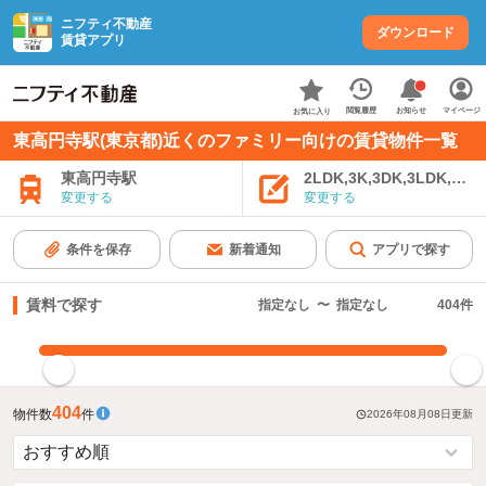
ニフティ不動産
ダウンロード
賃貸アプリ
お知らせ
閲覧履歴
マイページ
お気に入り
東高円寺駅(東京都)近くのファミリー向けの賃貸物件一覧
東高円寺駅
2LDK,3K,3DK,3LDK,4K
変更する
変更する
条件を保存
新着通知
アプリで探す
賃料で探す
指定なし
〜
指定なし
404
件
指定した賃料で絞り込む
404
物件数
件
2026年08月08日
更新