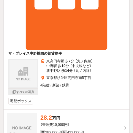
ザ・プレイス中野桃園の賃貸物件
東高円寺駅 歩
7
分 （丸ノ内線）
中野駅 歩
10
分 （中央線
など
）
新中野駅 歩
14
分 （丸ノ内線）
東京都杉並区高円寺南5丁目
4階建 / 新築 / 鉄骨
すべての写真
宅配ボックス
28.2
万円
（管理費10,000円）
282,000円
423,000円
敷
礼