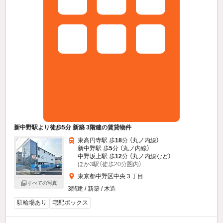
新中野駅より徒歩5分 新築 3階建の賃貸物件
東高円寺駅 歩
18
分 （丸ノ内線）
新中野駅 歩
5
分 （丸ノ内線）
中野坂上駅 歩
12
分 （丸ノ内線
など
）
ほか3駅（徒歩20分圏内）
東京都中野区中央３丁目
すべての写真
3階建 / 新築 / 木造
駐輪場あり
宅配ボックス