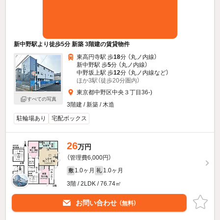
新中野駅より徒歩5分 新築 3階建の賃貸物件
東高円寺駅 歩
18
分 （丸ノ内線）
新中野駅 歩
5
分 （丸ノ内線）
中野坂上駅 歩
12
分 （丸ノ内線
など
）
ほか3駅（徒歩20分圏内）
東京都中野区中央３丁目36-)
すべての写真
3階建 / 新築 / 木造
駐輪場あり
宅配ボックス
26
万円
（管理費6,000円）
1.0ヶ月
1.0ヶ月
敷
礼
3階 / 2LDK / 76.74㎡
お問い合わせ
（無料）