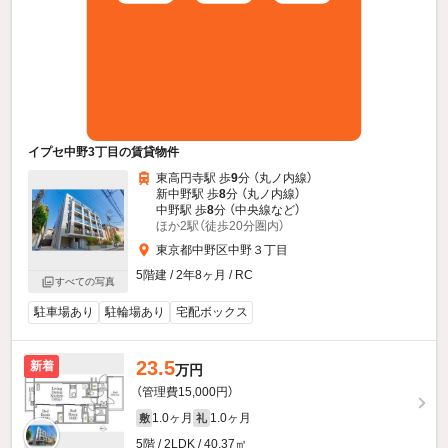
イプセ中野3丁目の賃貸物件
東高円寺駅 歩
9
分 （丸ノ内線）
新中野駅 歩
8
分 （丸ノ内線）
中野駅 歩
8
分 （中央線
など
）
ほか2駅（徒歩20分圏内）
東京都中野区中野３丁目
5階建 / 2年8ヶ月 / RC
すべての写真
駐車場あり
駐輪場あり
宅配ボックス
23.5
新着
万円
（管理費15,000円）
1.0ヶ月
1.0ヶ月
敷
礼
5階 / 2LDK / 40.37㎡