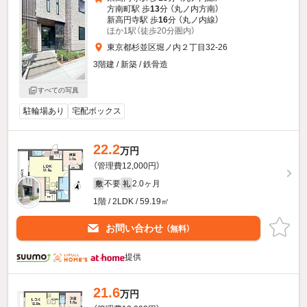
方南町駅 歩
13
分 （丸ノ内方南）
新高円寺駅 歩
16
分 （丸ノ内線）
ほか1駅（徒歩20分圏内）
東京都杉並区堀ノ内２丁目32-26
3階建 / 新築 / 鉄骨造
すべての写真
駐輪場あり
宅配ボックス
22.2
万円
（管理費12,000円）
不要
2.0ヶ月
敷
礼
1階 / 2LDK / 59.19㎡
お問い合わせ
（無料）
提供
21.6
万円