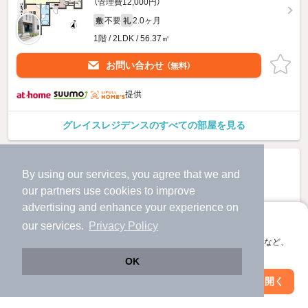
（管理費12,000円）
不要
2.0ヶ月
敷
礼
1階 / 2LDK / 56.37㎡
お問い合わせ
（無料）
提供
グレイスレジデンスのすべての部屋を見る
By using our services, you agree that we and
our
partners
use cookies to improve
advertising and enhance your experience on
アプリに切り替えて、サクサクお部屋探し
our services.
Privacy Policy
会員登録なしですぐ使える。マップ検索やお気に入り保存など、
アプリ限定の便利な機能が使えます！
OK
Web版で続行
アプリを開く
駅・沿線を変更
絞り込み条件を変更