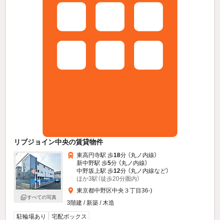
リブジョイン中央の賃貸物件
東高円寺駅 歩
18
分 （丸ノ内線）
新中野駅 歩
5
分 （丸ノ内線）
中野坂上駅 歩
12
分 （丸ノ内線
など
）
ほか3駅（徒歩20分圏内）
東京都中野区中央３丁目36-)
すべての写真
3階建 / 新築 / 木造
駐輪場あり
宅配ボックス