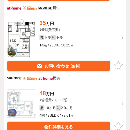
提供
35
万円
（管理費不要）
不要
不要
敷
礼
14階 / 2LDK / 58.25㎡
お問い合わせ
（無料）
提供
48
万円
（管理費20,000円）
1.0ヶ月
2.0ヶ月
敷
礼
4階 / 3SLDK / 78.61㎡
物件詳細を見る