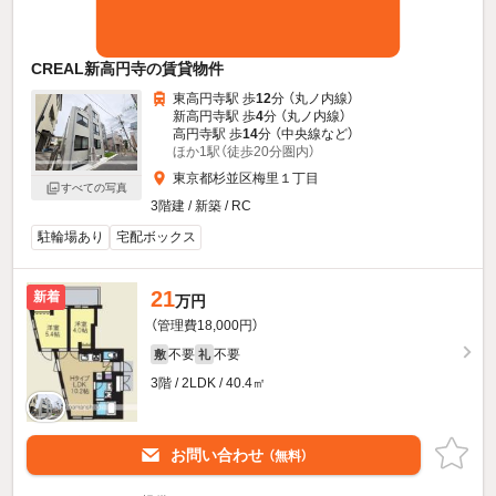
CREAL新高円寺の賃貸物件
東高円寺駅 歩
12
分 （丸ノ内線）
新高円寺駅 歩
4
分 （丸ノ内線）
高円寺駅 歩
14
分 （中央線
など
）
ほか1駅（徒歩20分圏内）
東京都杉並区梅里１丁目
すべての写真
3階建 / 新築 / RC
駐輪場あり
宅配ボックス
21
新着
万円
（管理費18,000円）
不要
不要
敷
礼
3階 / 2LDK / 40.4㎡
お問い合わせ
（無料）