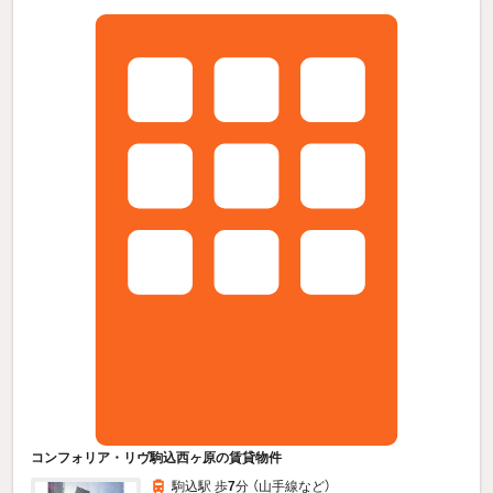
コンフォリア・リヴ駒込西ヶ原の賃貸物件
駒込駅 歩
7
分 （山手線
など
）