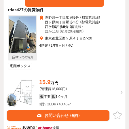
trias427の賃貸物件
滝野川一丁目駅 歩
5
分 （都電荒川線）
西ヶ原四丁目駅 歩
5
分 （都電荒川線）
西ケ原駅 歩
9
分 （南北線）
ほか11駅（徒歩20分圏内）
東京都北区西ケ原４丁目27-20
4階建 / 1年9ヶ月 / RC
すべての写真
宅配ボックス
15.9
万円
（管理費18,000円）
不要
1.0ヶ月
敷
礼
3階 / 2LDK / 40.46㎡
お問い合わせ
（無料）
提供