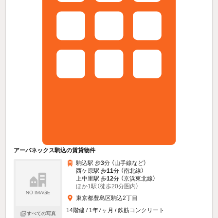
アーバネックス駒込の賃貸物件
駒込駅 歩
3
分 （山手線
など
）
西ケ原駅 歩
11
分 （南北線）
上中里駅 歩
12
分 （京浜東北線）
ほか1駅（徒歩20分圏内）
東京都豊島区駒込2丁目
14階建 / 1年7ヶ月 / 鉄筋コンクリート
すべての写真