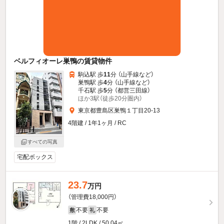
ベルフィオーレ巣鴨の賃貸物件
駒込駅 歩
11
分 （山手線
など
）
巣鴨駅 歩
4
分 （山手線
など
）
千石駅 歩
5
分 （都営三田線）
ほか3駅（徒歩20分圏内）
東京都豊島区巣鴨１丁目20-13
4階建 / 1年1ヶ月 / RC
すべての写真
宅配ボックス
23.7
万円
（管理費18,000円）
不要
不要
敷
礼
1階 / 2LDK / 50.04㎡