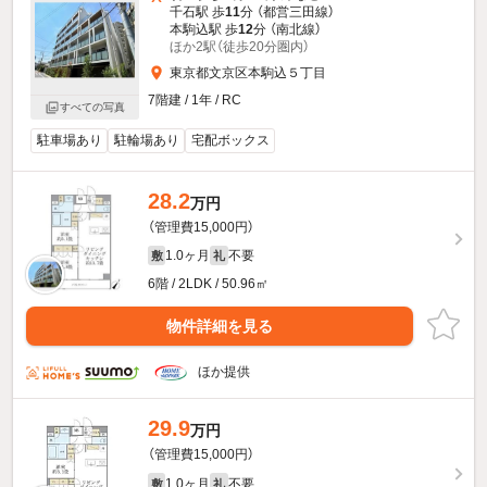
千石駅 歩
11
分 （都営三田線）
本駒込駅 歩
12
分 （南北線）
ほか2駅（徒歩20分圏内）
東京都文京区本駒込５丁目
7階建 / 1年 / RC
すべての写真
駐車場あり
駐輪場あり
宅配ボックス
28.2
万円
（管理費15,000円）
1.0ヶ月
不要
敷
礼
6階 / 2LDK / 50.96㎡
物件詳細を見る
ほか提供
29.9
万円
（管理費15,000円）
1.0ヶ月
不要
敷
礼