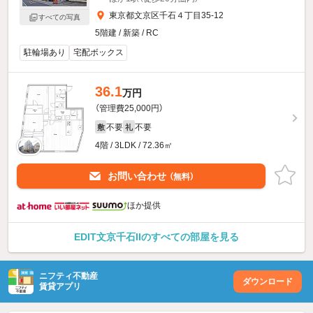
東京都文京区千石４丁目35-12
すべての写真
5階建 / 新築 / RC
駐輪場あり
宅配ボックス
36.1
万円
（管理費25,000円）
不要
不要
敷
礼
4階 / 3LDK / 72.36㎡
お問い合わせ
（無料）
ほか提供
EDIT文京千石IIのすべての部屋を見る
ニフティ不動産
ダウンロード
賃貸アプリ