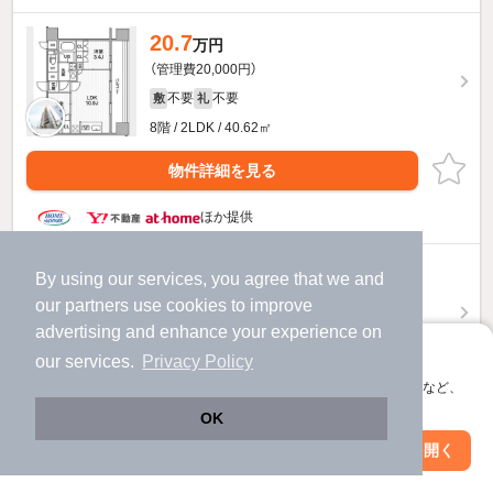
20.7
万円
（管理費20,000円）
不要
不要
敷
礼
8階 / 2LDK / 40.62㎡
物件詳細を見る
ほか提供
20.1
万円
By using our services, you agree that we and
（管理費20,000円）
our
partners
use cookies to improve
不要
不要
advertising and enhance your experience on
敷
礼
アプリに切り替えて、サクサクお部屋探し
2階 / 2LDK / 40.62㎡
our services.
Privacy Policy
会員登録なしですぐ使える。マップ検索やお気に入り保存など、
物件詳細を見る
アプリ限定の便利な機能が使えます！
OK
ほか提供
Web版で続行
アプリを開く
駅・沿線を変更
絞り込み条件を変更