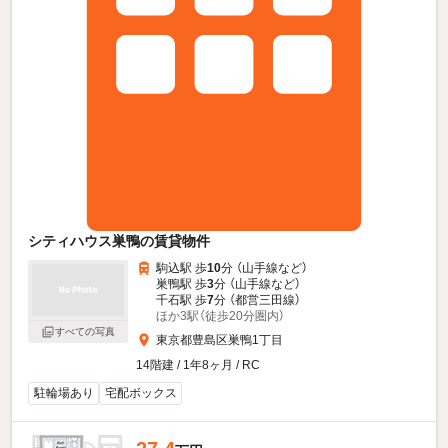
シティハウス巣鴨の賃貸物件
駒込駅 歩
10
分 （山手線
など
）
巣鴨駅 歩
3
分 （山手線
など
）
千石駅 歩
7
分 （都営三田線）
ほか3駅（徒歩20分圏内）
すべての写真
東京都豊島区巣鴨1丁目
14階建 / 1年8ヶ月 / RC
駐輪場あり
宅配ボックス