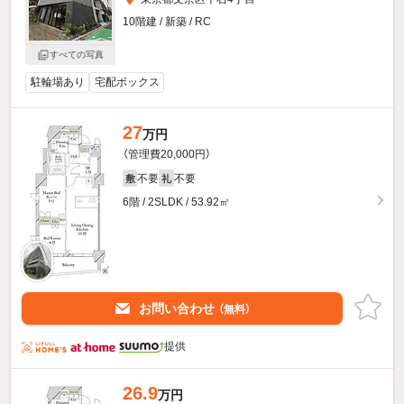
10階建 / 新築 / RC
すべての写真
駐輪場あり
宅配ボックス
27
万円
（管理費20,000円）
不要
不要
敷
礼
6階 / 2SLDK / 53.92㎡
お問い合わせ
（無料）
提供
26.9
万円