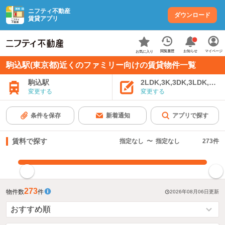
ニフティ不動産
ダウンロード
賃貸アプリ
お知らせ
閲覧履歴
マイページ
お気に入り
駒込駅(東京都)近くのファミリー向けの賃貸物件一覧
駒込駅
2LDK,3K,3DK,3LDK,4K
変更する
変更する
条件を保存
新着通知
アプリで探す
賃料で探す
指定なし
〜
指定なし
273
件
指定した賃料で絞り込む
273
物件数
件
2026年08月06日
更新