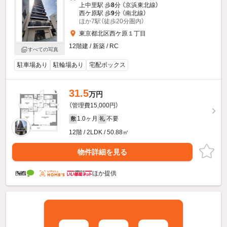
上中里駅 歩
8
分 （京浜東北線）
西ケ原駅 歩
9
分 （南北線）
ほか7駅（徒歩20分圏内）
東京都北区西ケ原１丁目
12階建 / 新築 / RC
すべての写真
駐車場あり
駐輪場あり
宅配ボックス
31.5
万円
（管理費15,000円）
1.0ヶ月
不要
敷
礼
12階 / 2LDK / 50.88㎡
物件詳細を見る
ほか提供