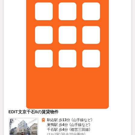
EDIT文京千石IIの賃貸物件
駒込駅 歩
13
分 （山手線
など
）
巣鴨駅 歩
4
分 （山手線
など
）
千石駅 歩
4
分 （都営三田線）
ほか1駅（徒歩20分圏内）