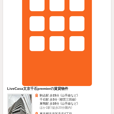
LiveCasa文京千石premierの賃貸物件
駒込駅 歩
15
分 （山手線
など
）
千石駅 歩
3
分 （都営三田線）
巣鴨駅 歩
10
分 （山手線
など
）
ほか1駅（徒歩20分圏内）
東京都文京区千石4丁目