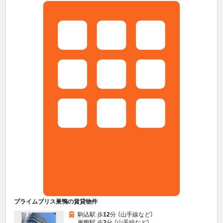
プライムブリス巣鴨の賃貸物件
駒込駅 歩
12
分 （山手線
など
）
巣鴨駅 歩
2
分 （山手線
など
）