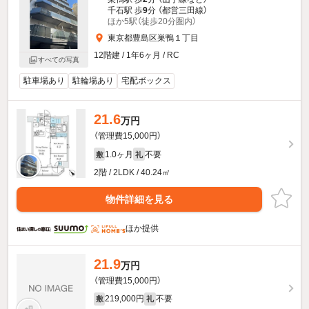
千石駅 歩
9
分 （都営三田線）
ほか5駅（徒歩20分圏内）
東京都豊島区巣鴨１丁目
12階建 / 1年6ヶ月 / RC
すべての写真
駐車場あり
駐輪場あり
宅配ボックス
21.6
万円
（管理費15,000円）
1.0ヶ月
不要
敷
礼
2階 / 2LDK / 40.24㎡
物件詳細を見る
ほか提供
21.9
万円
（管理費15,000円）
219,000円
不要
敷
礼