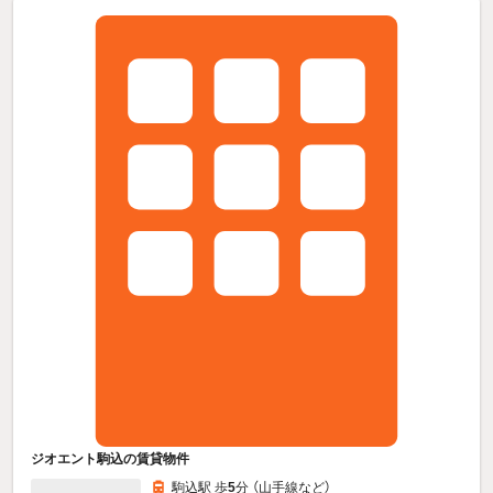
ジオエント駒込の賃貸物件
駒込駅 歩
5
分 （山手線
など
）