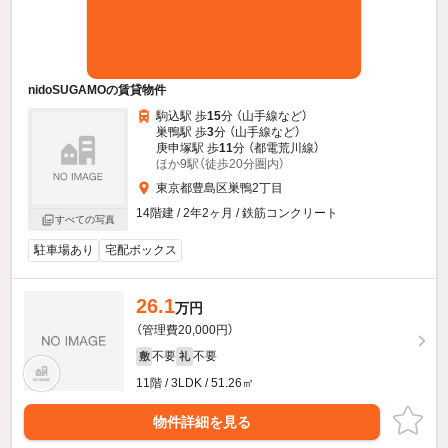
nidoSUGAMOの賃貸物件
駒込駅 歩
15
分 （山手線
など
）
巣鴨駅 歩
3
分 （山手線
など
）
庚申塚駅 歩
11
分 （都電荒川線）
ほか9駅（徒歩20分圏内）
東京都豊島区巣鴨2丁目
14階建 / 2年2ヶ月 / 鉄筋コンクリート
すべての写真
駐車場あり
宅配ボックス
26.1
万円
（管理費20,000円）
不要
不要
敷
礼
11階 / 3LDK / 51.26㎡
物件詳細を見る