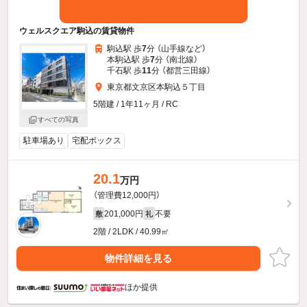
ウェルスクエア駒込の賃貸物件
駒込駅 歩
7
分 （山手線
など
）
本駒込駅 歩
7
分 （南北線）
千石駅 歩
11
分 （都営三田線）
東京都文京区本駒込５丁目
5階建 / 1年11ヶ月 / RC
すべての写真
駐車場あり
宅配ボックス
20.1
万円
（管理費12,000円）
201,000円
不要
敷
礼
2階 / 2LDK / 40.99㎡
物件詳細を見る
ほか提供