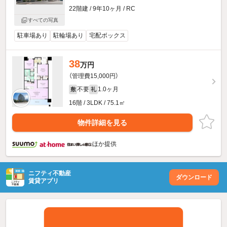
22階建 / 9年10ヶ月 / RC
すべての写真
駐車場あり
駐輪場あり
宅配ボックス
38
万円
（管理費15,000円）
不要
1.0ヶ月
敷
礼
16階 / 3LDK / 75.1㎡
物件詳細を見る
ほか提供
ニフティ不動産
ダウンロード
賃貸アプリ