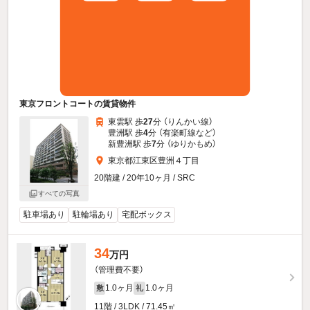
東京フロントコートの賃貸物件
東雲駅 歩
27
分 （りんかい線）
豊洲駅 歩
4
分 （有楽町線
など
）
新豊洲駅 歩
7
分 （ゆりかもめ）
東京都江東区豊洲４丁目
20階建 / 20年10ヶ月 / SRC
すべての写真
駐車場あり
駐輪場あり
宅配ボックス
34
万円
（管理費不要）
1.0ヶ月
1.0ヶ月
敷
礼
11階 / 3LDK / 71.45㎡