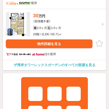
提供
30
万円
（管理費不要）
2.0ヶ月
1.0ヶ月
敷
礼
20階 / 2LDK / 65.71㎡
物件詳細を見る
ほか提供
ザ湾岸タワーレックスガーデンのすべての部屋を見る