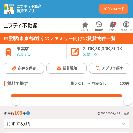
ニフティ不動産
ダウンロード
賃貸アプリ
お知らせ
閲覧履歴
マイページ
お気に入り
東雲駅(東京都)近くのファミリー向けの賃貸物件一覧
東雲駅
2LDK,3K,3DK,3LDK,4K
変更する
変更する
条件を保存
新着通知
アプリで探す
賃料で探す
指定なし
〜
指定なし
106
件
指定した賃料で絞り込む
106
物件数
件
2026年08月09日
更新