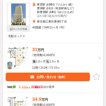
東雲駅 歩
20
分 （りんかい線）
豊洲駅 歩
1
分 （有楽町線
など
）
新豊洲駅 歩
8
分 （ゆりかもめ）
ほか1駅（徒歩20分圏内）
東京都江東区豊洲5丁目
40階建 / 19年11ヶ月 / RC
すべての写真
宅配ボックス
31
万円
（管理費10,000円）
1.0ヶ月
1.5ヶ月
敷
礼
12階 / 2LDK / 72.15㎡
お問い合わせ
（無料）
ほか提供
34.9
万円
（管理費10,000円）