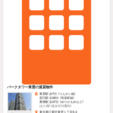
パークタワー東雲の賃貸物件
東雲駅 歩
7
分 （りんかい線）
辰巳駅 歩
10
分 （有楽町線）
豊洲駅 歩
17
分 （ゆりかもめ
など
）
ほか1駅（徒歩20分圏内）
東京都江東区東雲１丁目9-4