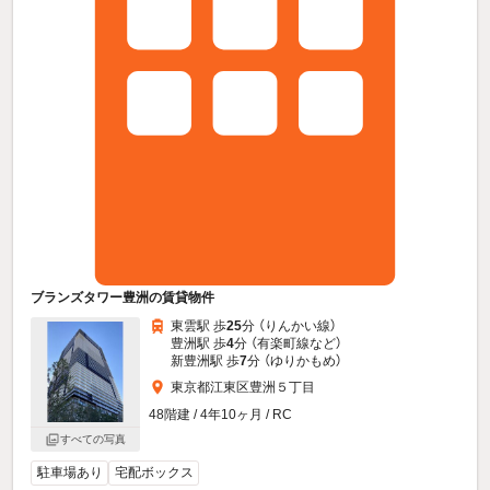
ブランズタワー豊洲の賃貸物件
東雲駅 歩
25
分 （りんかい線）
豊洲駅 歩
4
分 （有楽町線
など
）
新豊洲駅 歩
7
分 （ゆりかもめ）
東京都江東区豊洲５丁目
48階建 / 4年10ヶ月 / RC
すべての写真
駐車場あり
宅配ボックス