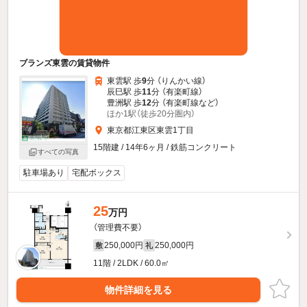
ブランズ東雲の賃貸物件
東雲駅 歩
9
分 （りんかい線）
辰巳駅 歩
11
分 （有楽町線）
豊洲駅 歩
12
分 （有楽町線
など
）
ほか1駅（徒歩20分圏内）
東京都江東区東雲1丁目
15階建 / 14年6ヶ月 / 鉄筋コンクリート
すべての写真
駐車場あり
宅配ボックス
25
万円
（管理費不要）
250,000円
250,000円
敷
礼
11階 / 2LDK / 60.0㎡
物件詳細を見る