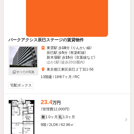
パークアクシス辰巳ステージの賃貸物件
東雲駅 歩
18
分 （りんかい線）
辰巳駅 歩
5
分 （有楽町線）
新木場駅 歩
15
分 （京葉線
など
）
ほか1駅（徒歩20分圏内）
東京都江東区辰巳２丁目1-56
すべての写真
13階建 / 18年7ヶ月 / RC
宅配ボックス
23.4
万円
（管理費12,000円）
1.0ヶ月
1.0ヶ月
敷
礼
9階 / 2LDK / 62.96㎡