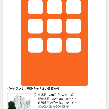
パークアクシス豊洲キャナルの賃貸物件
東雲駅 歩
28
分 （りんかい線）
新豊洲駅 歩
5
分 （ゆりかもめ）
市場前駅 歩
7
分 （ゆりかもめ）
ほか1駅（徒歩20分圏内）