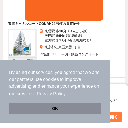
東雲キャナルコートCONAN21号棟の賃貸物件
東雲駅 歩
10
分 （りんかい線）
辰巳駅 歩
9
分 （有楽町線）
豊洲駅 歩
13
分 （有楽町線
など
）
東京都江東区東雲1丁目
14階建 / 21年5ヶ月 / 鉄筋コンクリート
すべての写真
駐車場あり
宅配ボックス
By using our services, you agree that we and
our
partners
use cookies to improve
29.5
万円
advertising and enhance your experience on
（管理費10,000円）
アプリに切り替えて、サクサクお部屋探し
our services.
Privacy Policy
295,000円
295,000円
敷
礼
会員登録なしですぐ使える。マップ検索やお気に入り保存など、
アプリ限定の便利な機能が使えます！
6階 / 2LDK / 96.0㎡
OK
Web版で続行
アプリを開く
物件詳細を見る
駅・沿線を変更
絞り込み条件を変更