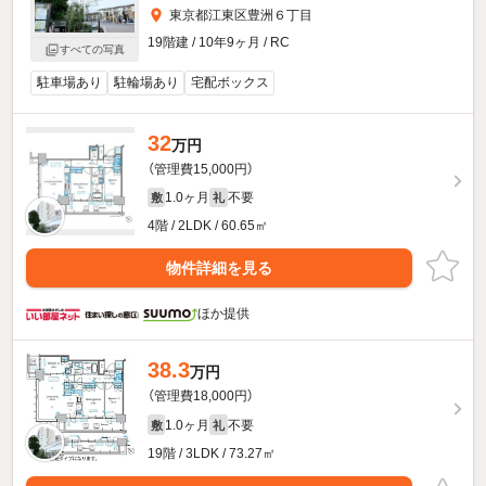
東京都江東区豊洲６丁目
19階建 / 10年9ヶ月 / RC
すべての写真
駐車場あり
駐輪場あり
宅配ボックス
32
万円
（管理費15,000円）
1.0ヶ月
不要
敷
礼
4階 / 2LDK / 60.65㎡
物件詳細を見る
ほか提供
38.3
万円
（管理費18,000円）
1.0ヶ月
不要
敷
礼
19階 / 3LDK / 73.27㎡