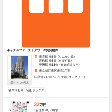
キャナルファーストタワーの賃貸物件
東雲駅 歩
8
分 （りんかい線）
辰巳駅 歩
8
分 （有楽町線）
豊洲駅 歩
13
分 （有楽町線
など
）
東京都江東区東雲1丁目
42階建 / 18年7ヶ月 / 鉄筋コンクリート
すべての写真
駐車場あり
宅配ボックス
32
万円
（管理費20,000円）