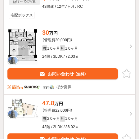
すべての写真
43階建 / 12年7ヶ月 / RC
宅配ボックス
30
万円
（管理費20,000円）
1.0ヶ月
1.0ヶ月
敷
礼
24階 / 3LDK / 72.03㎡
お問い合わせ
（無料）
ほか提供
47.8
万円
（管理費22,000円）
2.0ヶ月
1.0ヶ月
敷
礼
43階 / 2LDK / 86.02㎡
お問い合わせ