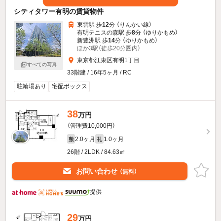
シティタワー有明の賃貸物件
東雲駅 歩
12
分 （りんかい線）
有明テニスの森駅 歩
8
分 （ゆりかもめ）
新豊洲駅 歩
14
分 （ゆりかもめ）
ほか3駅（徒歩20分圏内）
東京都江東区有明1丁目
すべての写真
33階建 / 16年5ヶ月 / RC
駐輪場あり
宅配ボックス
38
万円
（管理費10,000円）
2.0ヶ月
1.0ヶ月
敷
礼
26階 / 2LDK / 84.63㎡
お問い合わせ
（無料）
提供
29
万円