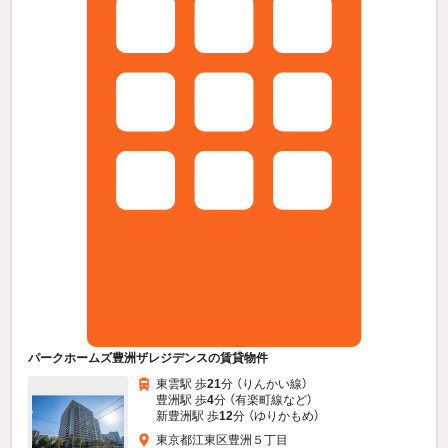
パークホームズ豊洲ザレジデンスの賃貸物件
東雲駅 歩
21
分 （りんかい線）
豊洲駅 歩
4
分 （有楽町線
など
）
新豊洲駅 歩
12
分 （ゆりかもめ）
東京都江東区豊洲５丁目