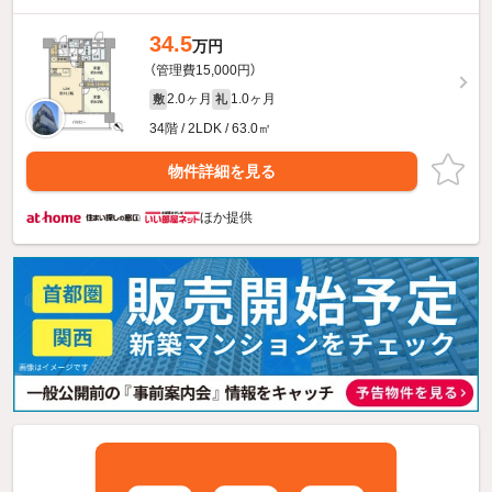
34.5
万円
（管理費15,000円）
2.0ヶ月
1.0ヶ月
敷
礼
34階 / 2LDK / 63.0㎡
物件詳細を見る
ほか提供