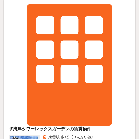
ザ湾岸タワーレックスガーデンの賃貸物件
東雲駅 歩
3
分 （りんかい線）