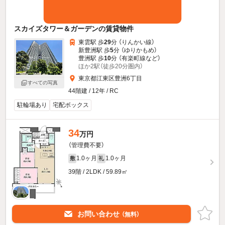
スカイズタワー＆ガーデンの賃貸物件
東雲駅 歩
29
分 （りんかい線）
新豊洲駅 歩
5
分 （ゆりかもめ）
豊洲駅 歩
10
分 （有楽町線
など
）
ほか2駅（徒歩20分圏内）
東京都江東区豊洲6丁目
すべての写真
44階建 / 12年 / RC
駐輪場あり
宅配ボックス
34
万円
（管理費不要）
1.0ヶ月
1.0ヶ月
敷
礼
39階 / 2LDK / 59.89㎡
お問い合わせ
（無料）