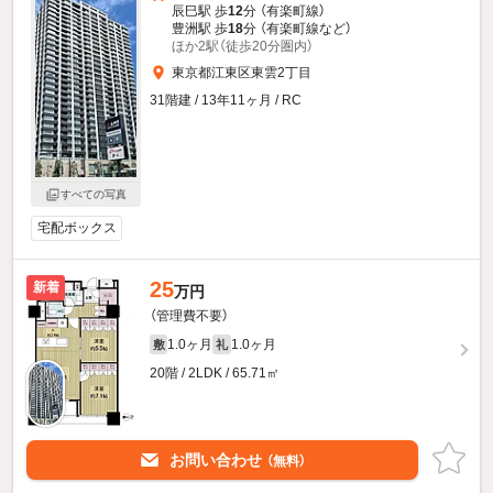
辰巳駅 歩
12
分 （有楽町線）
豊洲駅 歩
18
分 （有楽町線
など
）
ほか2駅（徒歩20分圏内）
東京都江東区東雲2丁目
31階建 / 13年11ヶ月 / RC
すべての写真
宅配ボックス
25
新着
万円
（管理費不要）
1.0ヶ月
1.0ヶ月
敷
礼
20階 / 2LDK / 65.71㎡
お問い合わせ
（無料）