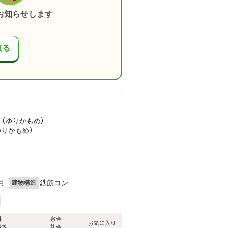
お知らせします
取る
 （ゆりかもめ）
ゆりかもめ）
）
月
鉄筋コン
建物構造
料
敷金
お気に入り
費等
礼金