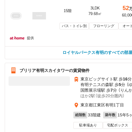
52
3LDK
15階
79.68㎡
60,0
バス・トイレ別
フローリング
オー
提供
ロイヤルパークス有明のすべての部
ブリリア有明スカイタワーの賃貸物件
東京ビッグサイト駅 歩
16
分
有明テニスの森駅 歩
5
分 （
国際展示場駅 歩
7
分 （りん
ほか2駅（徒歩20分圏内）
東京都江東区有明1丁目
33階建
15年5
総階数
築年数
駐車場あり
宅配ボックス