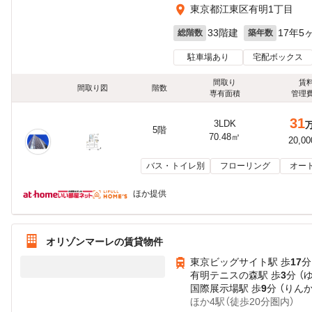
東京都江東区有明1丁目
33階建
17年5
総階数
築年数
駐車場あり
宅配ボックス
間取り
賃
間取り図
階数
専有面積
管理
31
3LDK
5階
70.48㎡
20,0
バス・トイレ別
フローリング
オー
ほか提供
オリゾンマーレの賃貸物件
東京ビッグサイト駅 歩
17
分
有明テニスの森駅 歩
3
分 （
国際展示場駅 歩
9
分 （りん
ほか4駅（徒歩20分圏内）