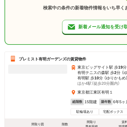
検索中の条件の新着物件情報をいち早く
新着メール通知を受け
プレミスト有明ガーデンズの賃貸物件
東京ビッグサイト駅 歩
19
分
有明テニスの森駅 歩
2
分 （
有明駅 歩
10
分 （ゆりかもめ
ほか4駅（徒歩20分圏内）
東京都江東区有明１
15階建
6年5ヶ
総階数
築年数
駐輪場あり
宅配ボックス
間取り
賃
間取り図
階数
専有面積
管理