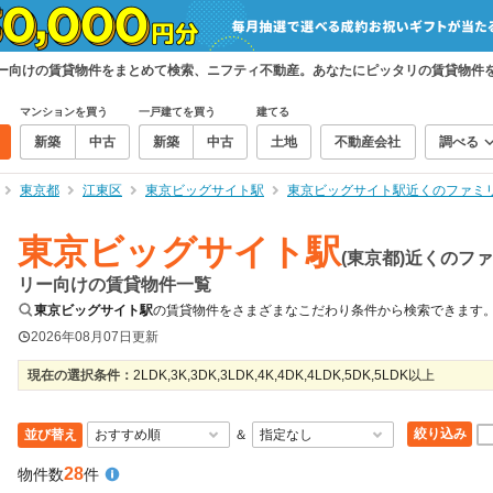
リー向けの賃貸物件をまとめて検索、ニフティ不動産。あなたにピッタリの賃貸物件
マンションを買う
一戸建てを買う
建てる
新築
中古
新築
中古
土地
不動産会社
調べる
東京都
江東区
東京ビッグサイト駅
東京ビッグサイト駅近くのファミ
東京ビッグサイト駅
(東京都)近くのフ
リー向けの賃貸物件一覧
東京ビッグサイト駅
の賃貸物件をさまざまなこだわり条件から検索できます
2026年08月07日
更新
現在の選択条件：
2LDK,3K,3DK,3LDK,4K,4DK,4LDK,5DK,5LDK以上
絞り込み
並び替え
＆
28
物件数
件