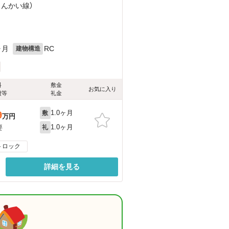
りんかい線）
ヶ月
RC
建物構造
料
敷金
お気に入り
費等
礼金
1.0ヶ月
9
敷
万円
1.0ヶ月
要
礼
トロック
詳細を見る