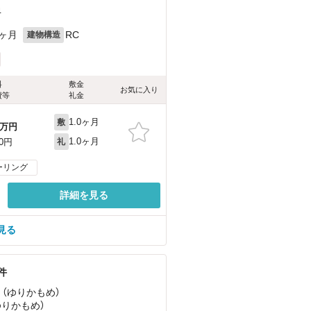
4
0ヶ月
RC
建物構造
料
敷金
お気に入り
費等
礼金
1.0ヶ月
敷
万円
1.0ヶ月
00円
礼
ーリング
詳細を見る
見る
件
 （ゆりかもめ）
ゆりかもめ）