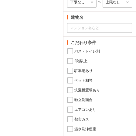
〜
建物名
こだわり条件
バス・トイレ別
2階以上
駐車場あり
ペット相談
洗濯機置場あり
独立洗面台
エアコンあり
都市ガス
温水洗浄便座