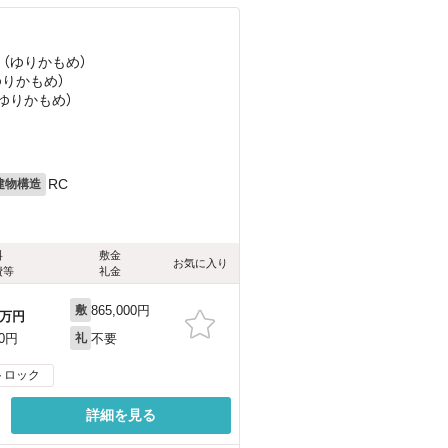
 （ゆりかもめ）
ゆりかもめ）
（ゆりかもめ）
RC
建物構造
料
敷金
お気に入り
費等
礼金
865,000円
敷
万円
不要
00円
礼
トロック
詳細を見る