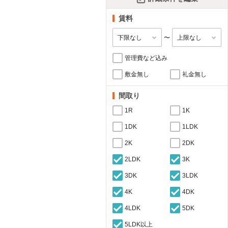
賃料
〜
管理費など込み
敷金無し
礼金無し
間取り
1R
1K
1DK
1LDK
2K
2DK
2LDK
3K
3DK
3LDK
4K
4DK
4LDK
5DK
5LDK以上