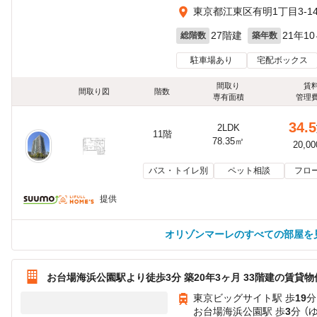
東京都江東区有明1丁目3-1
27階建
21年1
総階数
築年数
駐車場あり
宅配ボックス
間取り
賃
間取り図
階数
専有面積
管理
34.5
2LDK
11階
78.35㎡
20,0
バス・トイレ別
ペット相談
フロ
提供
オリゾンマーレのすべての部屋を
お台場海浜公園駅より徒歩3分 築20年3ヶ月 33階建の賃貸物
東京ビッグサイト駅 歩
19
分
お台場海浜公園駅 歩
3
分 （