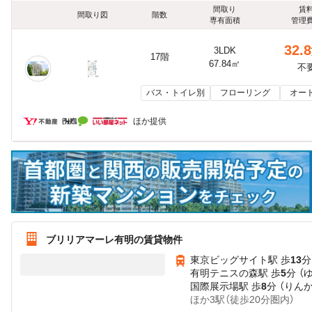
間取り
賃
間取り図
階数
専有面積
管理
32.8
3LDK
17階
67.84㎡
不
バス・トイレ別
フローリング
オー
ほか提供
ブリリアマーレ有明の賃貸物件
東京ビッグサイト駅 歩
13
分
有明テニスの森駅 歩
5
分 （
国際展示場駅 歩
8
分 （りん
ほか3駅（徒歩20分圏内）