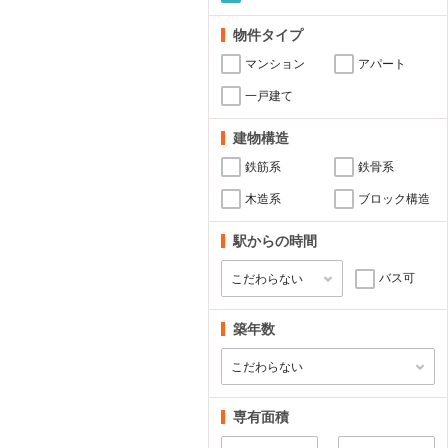
物件タイプ
マンション
アパート
一戸建て
建物構造
鉄筋系
鉄骨系
木造系
ブロック構造
駅からの時間
バス可
築年数
専有面積