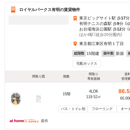
ロイヤルパークス有明の賃貸物件
東京ビッグサイト駅 歩
17
分
有明テニスの森駅 歩
9
分 （
お台場海浜公園駅 歩
12
分 
ほか4駅（徒歩20分圏内）
東京都江東区有明１丁目
15階建
新築
総階数
築年数
宅配ボックス
間取り
賃
間取り図
階数
専有面積
管理
86.5
4LDK
15階
119.52㎡
60,0
バス・トイレ別
フローリング
オー
提供