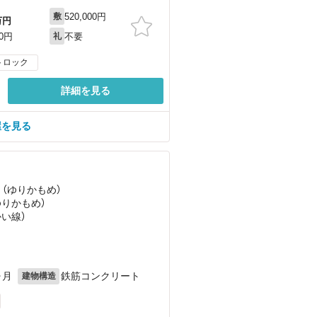
520,000円
敷
万円
不要
00円
礼
トロック
詳細を見る
屋を見る
 （ゆりかもめ）
ゆりかもめ）
かい線）
ヶ月
鉄筋コンクリート
建物構造