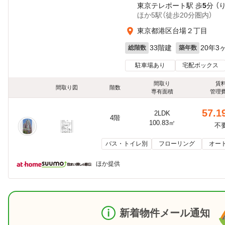
東京テレポート駅 歩
5
分 （
ほか5駅（徒歩20分圏内）
東京都港区台場２丁目
33階建
20年3
総階数
築年数
駐車場あり
宅配ボックス
間取り
賃
間取り図
階数
専有面積
管理
57.1
2LDK
4階
100.83㎡
不
バス・トイレ別
フローリング
オー
ほか提供
新着物件メール通知