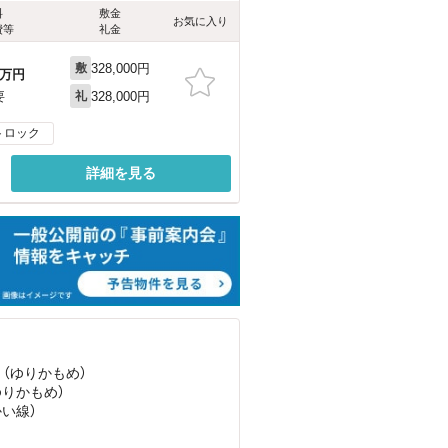
料
敷金
お気に入り
費等
礼金
328,000円
敷
万円
328,000円
要
礼
トロック
詳細を見る
 （ゆりかもめ）
ゆりかもめ）
かい線）