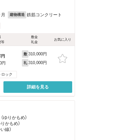
ヶ月
鉄筋コンクリート
建物構造
料
敷金
お気に入り
費等
礼金
310,000円
敷
万円
310,000円
00円
礼
トロック
詳細を見る
 （ゆりかもめ）
ゆりかもめ）
かい線）