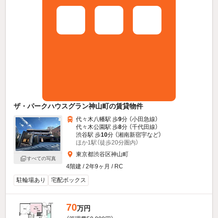
ザ・パークハウスグラン神山町の賃貸物件
代々木八幡駅 歩
9
分 （小田急線）
代々木公園駅 歩
8
分 （千代田線）
渋谷駅 歩
10
分 （湘南新宿宇
など
）
ほか1駅（徒歩20分圏内）
東京都渋谷区神山町
すべての写真
4階建 / 2年9ヶ月 / RC
駐輪場あり
宅配ボックス
70
万円