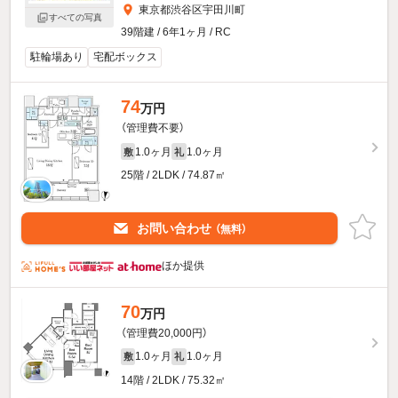
東京都渋谷区宇田川町
すべての写真
39階建 / 6年1ヶ月 / RC
駐輪場あり
宅配ボックス
74
万円
（管理費不要）
1.0ヶ月
1.0ヶ月
敷
礼
25階 / 2LDK / 74.87㎡
お問い合わせ
（無料）
ほか提供
70
万円
（管理費20,000円）
1.0ヶ月
1.0ヶ月
敷
礼
14階 / 2LDK / 75.32㎡