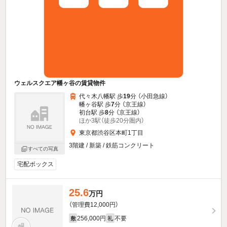
ウェルスクエア幡ヶ谷の賃貸物件
代々木八幡駅 歩
19
分 （小田急線）
幡ヶ谷駅 歩
7
分 （京王線）
初台駅 歩
8
分 （京王線）
ほか3駅（徒歩20分圏内）
東京都渋谷区本町1丁目
3階建 / 新築 / 鉄筋コンクリート
すべての写真
宅配ボックス
25.6
万円
（管理費12,000円）
256,000円
不要
敷
礼