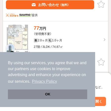
お問い合わせ
（無料）
提供
77
万円
（管理費不要）
2.0ヶ月
1.0ヶ月
敷
礼
27階 / 3LDK / 74.87㎡
お問い合わせ
By using our services, you agree that we and
（無料）
our
partners
use cookies to improve
提供
advertising and enhance your experience on
アプリに切り替えて、サクサクお部屋探し
our services.
Privacy Policy
パークコート渋谷ザタワーのすべての部屋を見る
会員登録なしですぐ使える。マップ検索やお気に入り保存など、
アプリ限定の便利な機能が使えます！
OK
Web版で続行
アプリを開く
駅・沿線を変更
絞り込み条件を変更