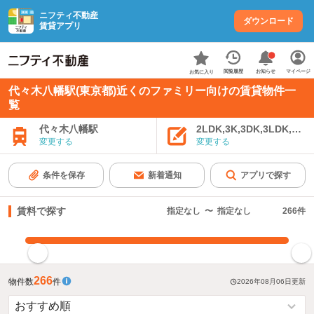
ニフティ不動産
ダウンロード
賃貸アプリ
お知らせ
閲覧履歴
マイページ
お気に入り
代々木八幡駅(東京都)近くのファミリー向けの賃貸物件一
覧
代々木八幡駅
2LDK,3K,3DK,3LDK,4K
変更する
変更する
条件を保存
新着通知
アプリで探す
賃料で探す
指定なし
〜
指定なし
266
件
指定した賃料で絞り込む
266
物件数
件
2026年08月06日
更新