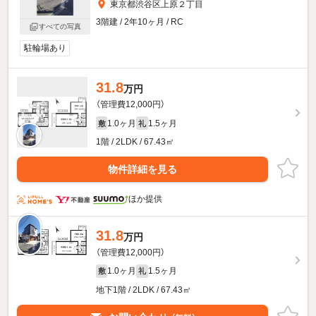
東京都渋谷区上原２丁目
3階建 / 2年10ヶ月 / RC
すべての写真
駐輪場あり
31.8
万円
（管理費12,000円）
1.0ヶ月
1.5ヶ月
敷
礼
1階 / 2LDK / 67.43㎡
物件詳細を見る
ほか提供
31.8
万円
（管理費12,000円）
1.0ヶ月
1.5ヶ月
敷
礼
地下1階 / 2LDK / 67.43㎡