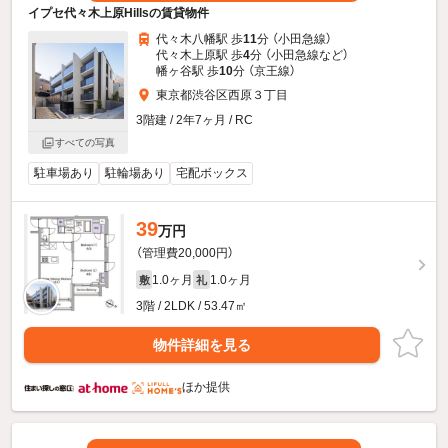
イプセ代々木上原Hillsの賃貸物件
代々木八幡駅 歩
11
分 （小田急線）
代々木上原駅 歩
4
分 （小田急線
など
）
幡ヶ谷駅 歩
10
分 （京王線）
東京都渋谷区西原３丁目
3階建 / 2年7ヶ月 / RC
すべての写真
駐車場あり
駐輪場あり
宅配ボックス
39
万円
（管理費20,000円）
1.0ヶ月
1.0ヶ月
敷
礼
3階 / 2LDK / 53.47㎡
物件詳細を見る
ほか提供