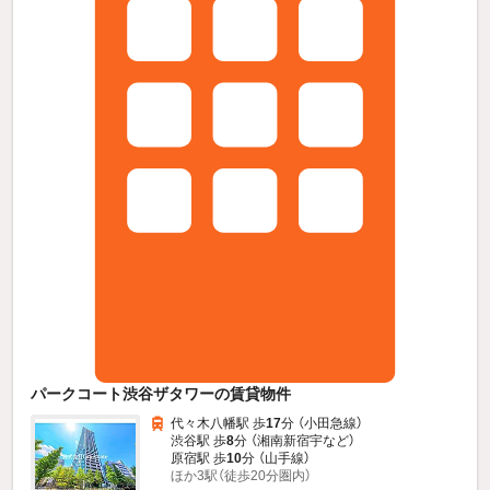
パークコート渋谷ザタワーの賃貸物件
代々木八幡駅 歩
17
分 （小田急線）
渋谷駅 歩
8
分 （湘南新宿宇
など
）
原宿駅 歩
10
分 （山手線）
ほか3駅（徒歩20分圏内）