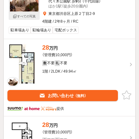
代々木公園駅 歩
9
分 （千代田線）
ほか1駅（徒歩20分圏内）
東京都渋谷区上原２丁目2-9
すべての写真
4階建 / 2年8ヶ月 / RC
駐車場あり
駐輪場あり
宅配ボックス
28
万円
（管理費10,000円）
不要
不要
敷
礼
1階 / 2LDK / 49.94㎡
お問い合わせ
（無料）
提供
28
万円
（管理費10,000円）