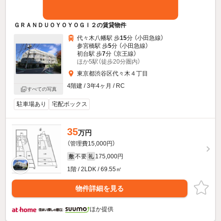
ＧＲＡＮＤＵＯＹＯＹＯＧＩ２の賃貸物件
代々木八幡駅 歩
15
分 （小田急線）
参宮橋駅 歩
5
分 （小田急線）
初台駅 歩
7
分 （京王線）
ほか5駅（徒歩20分圏内）
東京都渋谷区代々木４丁目
4階建 / 3年4ヶ月 / RC
すべての写真
駐車場あり
宅配ボックス
35
万円
（管理費15,000円）
不要
175,000円
敷
礼
1階 / 2LDK / 69.55㎡
物件詳細を見る
ほか提供