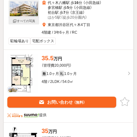
代々木八幡駅 歩
16
分 （小田急線）
参宮橋駅 歩
5
分 （小田急線）
初台駅 歩
7
分 （京王線）
ほか5駅（徒歩20分圏内）
すべての写真
東京都渋谷区代々木4丁目
4階建 / 3年6ヶ月 / RC
駐輪場あり
宅配ボックス
35.5
万円
（管理費20,000円）
1.0ヶ月
1.0ヶ月
敷
礼
4階 / 2LDK / 54.0㎡
お問い合わせ
（無料）
提供
35
万円