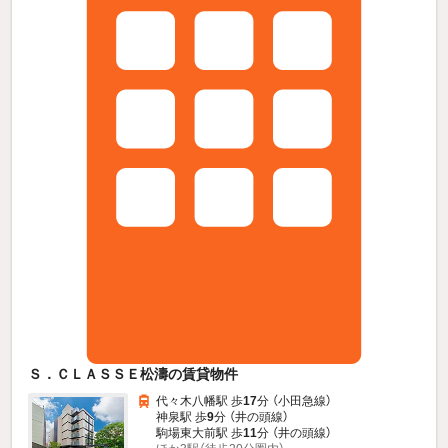
Ｓ．ＣＬＡＳＳＥ松濤の賃貸物件
代々木八幡駅 歩
17
分 （小田急線）
神泉駅 歩
9
分 （井の頭線）
駒場東大前駅 歩
11
分 （井の頭線）