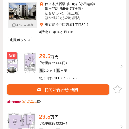
代々木八幡駅 歩
18
分 （小田急線）
幡ヶ谷駅 歩
6
分 （京王線）
初台駅 歩
9
分 （京王線）
ほか4駅（徒歩20分圏内）
東京都渋谷区西原1丁目35-6
すべての写真
4階建 / 1年10ヶ月 / RC
宅配ボックス
29.5
新着
万円
（管理費25,000円）
1.0ヶ月
不要
敷
礼
地下1階 / 2LDK / 50.39㎡
お問い合わせ
（無料）
提供
29.5
万円
（管理費25,000円）