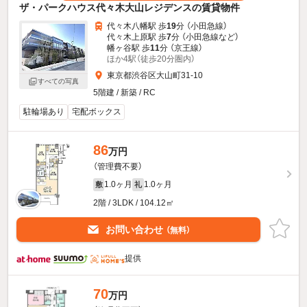
ザ・パークハウス代々木大山レジデンスの賃貸物件
代々木八幡駅 歩
19
分 （小田急線）
代々木上原駅 歩
7
分 （小田急線
など
）
幡ヶ谷駅 歩
11
分 （京王線）
ほか4駅（徒歩20分圏内）
東京都渋谷区大山町31-10
すべての写真
5階建 / 新築 / RC
駐輪場あり
宅配ボックス
86
万円
（管理費不要）
1.0ヶ月
1.0ヶ月
敷
礼
2階 / 3LDK / 104.12㎡
お問い合わせ
（無料）
提供
70
万円