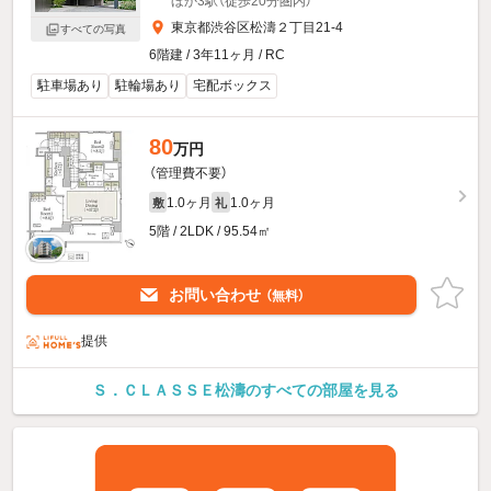
ほか3駅（徒歩20分圏内）
東京都渋谷区松濤２丁目21-4
すべての写真
6階建 / 3年11ヶ月 / RC
駐車場あり
駐輪場あり
宅配ボックス
80
万円
（管理費不要）
1.0ヶ月
1.0ヶ月
敷
礼
5階 / 2LDK / 95.54㎡
お問い合わせ
（無料）
提供
Ｓ．ＣＬＡＳＳＥ松濤のすべての部屋を見る