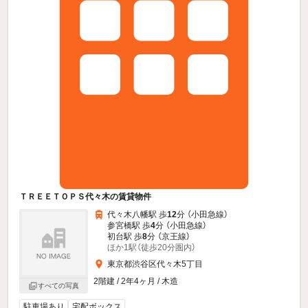
ＴＲＥＥＴＯＰＳ代々木の賃貸物件
代々木八幡駅 歩
12
分 （小田急線）
参宮橋駅 歩
4
分 （小田急線）
初台駅 歩
8
分 （京王線）
ほか1駅（徒歩20分圏内）
東京都渋谷区代々木5丁目
2階建 / 2年4ヶ月 / 木造
すべての写真
駐車場あり
宅配ボックス