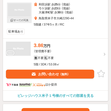
和田浜駅 歩
25
分 （境線）
弓ケ浜駅 歩
23
分 （境線）
大篠津町駅 歩
30
分 （境線）
鳥取県米子市大崎2290-44
すべての写真
5階建 / 37年5ヶ月 / RC
駐車場あり
3.86
万円
（管理費不要）
不要
不要
敷
礼
5階 / 3DK / 53.08㎡
お問い合わせ
（無料）
ほか提供
ビレッジハウス米子１号棟のすべての部屋を見る