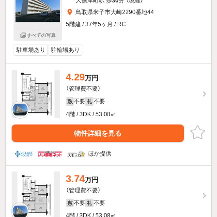
大篠津町駅 歩
30
分 （境線）
鳥取県米子市大崎2290番地44
5階建 / 37年5ヶ月 / RC
すべての写真
駐車場あり
駐輪場あり
4.29
万円
（管理費不要）
不要
不要
敷
礼
4階 / 3DK / 53.08㎡
物件詳細を見る
ほか提供
3.74
万円
（管理費不要）
不要
不要
敷
礼
4階 / 3DK / 53.08㎡