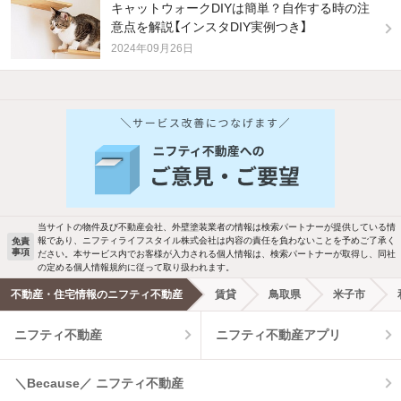
キャットウォークDIYは簡単？自作する時の注
意点を解説【インスタDIY実例つき】
2024年09月26日
他の人はこんな条件で絞り込んでいます！
人気のこだわり条件
新着物件メール通知
バス・トイレ別
2階以上
検索中の条件の新着物件情報をいち早く
駐車場あり
ペット相談
お知らせします
当サイトの物件及び不動産会社、外壁塗装業者の情報は検索パートナーが提供している情
報であり、ニフティライフスタイル株式会社は内容の責任を負わないことを予めご了承く
免責
事項
ださい。本サービス内でお客様が入力される個人情報は、検索パートナーが取得し、同社
洗濯機置場あり
独立洗面台
新着メール通知を受け取る
の定める個人情報規約に従って取り扱われます。
不動産・住宅情報のニフティ不動産
賃貸
鳥取県
米子市
エアコンあり
都市ガス
ニフティ不動産
ニフティ不動産アプリ
温水洗浄便座
オートロック
＼Because／ ニフティ不動産
コンロ2口以上
追焚き機能