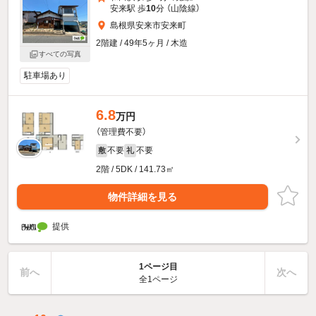
安来駅 歩
10
分 （山陰線）
島根県安来市安来町
2階建 / 49年5ヶ月 / 木造
すべての写真
駐車場あり
6.8
万円
（管理費不要）
不要
不要
敷
礼
2階 / 5DK / 141.73㎡
物件詳細を見る
提供
1ページ目
前へ
次へ
全1ページ