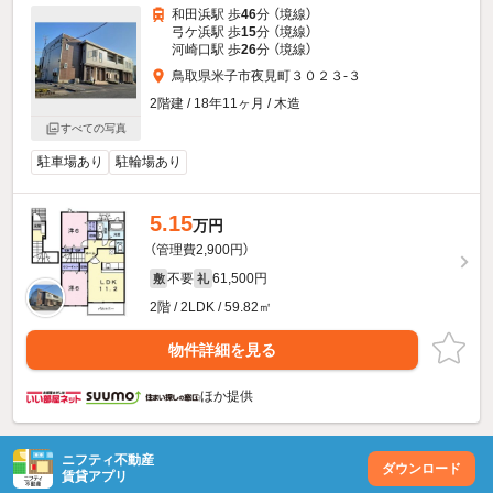
和田浜駅 歩
46
分 （境線）
弓ケ浜駅 歩
15
分 （境線）
河崎口駅 歩
26
分 （境線）
鳥取県米子市夜見町３０２３-３
2階建 / 18年11ヶ月 / 木造
すべての写真
駐車場あり
駐輪場あり
5.15
万円
（管理費2,900円）
不要
61,500円
敷
礼
2階 / 2LDK / 59.82㎡
物件詳細を見る
ほか提供
ニフティ不動産
ダウンロード
賃貸アプリ