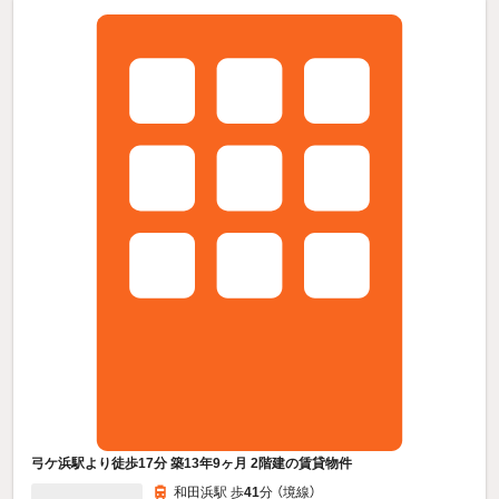
弓ケ浜駅より徒歩17分 築13年9ヶ月 2階建の賃貸物件
和田浜駅 歩
41
分 （境線）