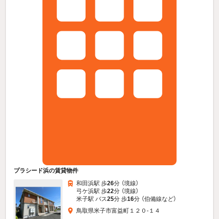
プラシード浜の賃貸物件
和田浜駅 歩
26
分 （境線）
弓ケ浜駅 歩
22
分 （境線）
米子駅 バス
25
分 歩
16
分 （伯備線
など
）
鳥取県米子市富益町１２０-１４