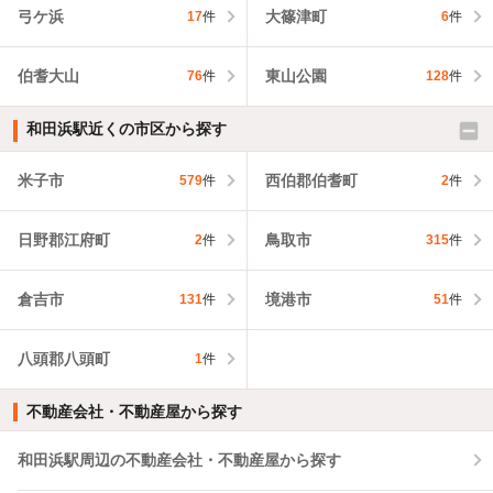
弓ケ浜
大篠津町
17
件
6
件
伯耆大山
東山公園
76
件
128
件
和田浜駅近くの市区から探す
米子市
西伯郡伯耆町
579
件
2
件
日野郡江府町
鳥取市
2
件
315
件
倉吉市
境港市
131
件
51
件
八頭郡八頭町
1
件
不動産会社・不動産屋から探す
和田浜駅周辺の不動産会社・不動産屋から探す