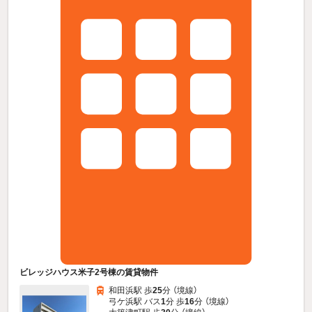
ビレッジハウス米子2号棟の賃貸物件
和田浜駅 歩
25
分 （境線）
弓ケ浜駅 バス
1
分 歩
16
分 （境線）