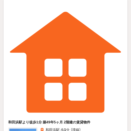
和田浜駅より徒歩1分 築49年5ヶ月 2階建の賃貸物件
和田浜駅 歩
1
分 （境線）