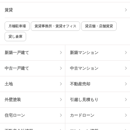
賃貸
TV付インターホン
角部屋
新着のみ
インターネット無料
月極駐車場
賃貸事務所・賃貸オフィス
貸店舗・店舗賃貸
貸し倉庫
該当件数:
物件一覧に反映
10
件
新築一戸建て
新築マンション
中古一戸建て
中古マンション
土地
不動産売却
外壁塗装
引越し見積もり
住宅ローン
カードローン