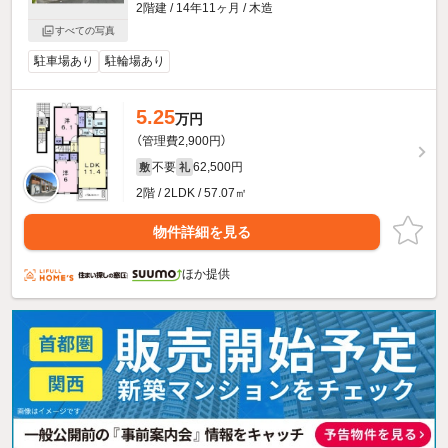
2階建 / 14年11ヶ月 / 木造
すべての写真
駐車場あり
駐輪場あり
5.25
万円
（管理費2,900円）
不要
62,500円
敷
礼
2階 / 2LDK / 57.07㎡
物件詳細を見る
ほか提供