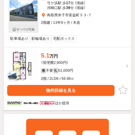
弓ケ浜駅 歩
17
分 （境線）
河崎口駅 歩
39
分 （境線）
鳥取県米子市富益町５３-７
2階建 / 13年9ヶ月 / 木造
すべての写真
駐車場あり
駐輪場あり
宅配ボックス
5.1
万円
（管理費2,900円）
不要
61,000円
敷
礼
2階 / 2LDK / 56.98㎡
物件詳細を見る
ほか提供