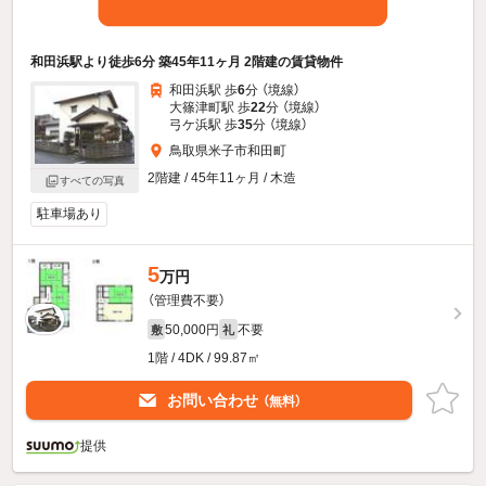
和田浜駅より徒歩6分 築45年11ヶ月 2階建の賃貸物件
和田浜駅 歩
6
分 （境線）
大篠津町駅 歩
22
分 （境線）
弓ケ浜駅 歩
35
分 （境線）
鳥取県米子市和田町
2階建 / 45年11ヶ月 / 木造
すべての写真
駐車場あり
5
万円
（管理費不要）
50,000円
不要
敷
礼
1階 / 4DK / 99.87㎡
お問い合わせ
（無料）
提供