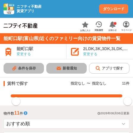
ニフティ不動産
ダウンロード
賃貸アプリ
お知らせ
閲覧履歴
マイページ
お気に入り
能町口駅(富山県)近くのファミリー向けの賃貸物件一覧
能町口駅
2LDK,3K,3DK,3LDK,4K
変更する
変更する
条件を保存
新着通知
アプリで探す
賃料で探す
指定なし
〜
指定なし
11
件
指定した賃料で絞り込む
11
物件数
件
2026年08月06日
更新