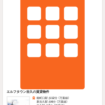
エルフタウン吉久の賃貸物件
能町口駅 歩
12
分 （万葉線）
新吉久駅 歩
6
分 （万葉線）