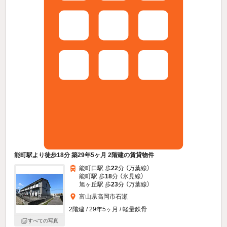
能町駅より徒歩18分 築29年5ヶ月 2階建の賃貸物件
能町口駅 歩
22
分 （万葉線）
能町駅 歩
18
分 （氷見線）
旭ヶ丘駅 歩
23
分 （万葉線）
富山県高岡市石瀬
2階建 / 29年5ヶ月 / 軽量鉄骨
すべての写真