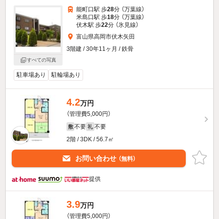
能町口駅 歩
28
分 （万葉線）
米島口駅 歩
18
分 （万葉線）
伏木駅 歩
22
分 （氷見線）
富山県高岡市伏木矢田
3階建 / 30年11ヶ月 / 鉄骨
すべての写真
駐車場あり
駐輪場あり
4.2
万円
（管理費5,000円）
不要
不要
敷
礼
2階 / 3DK / 56.7㎡
お問い合わせ
（無料）
提供
3.9
万円
（管理費5,000円）