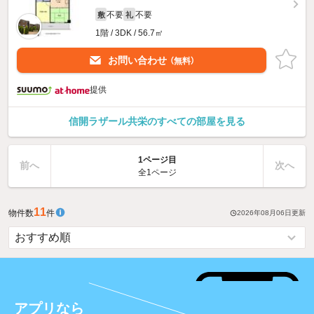
不要
不要
敷
礼
1階 / 3DK / 56.7㎡
お問い合わせ
（無料）
提供
信開ラザール共栄のすべての部屋を見る
1ページ目
前へ
次へ
全1ページ
11
物件数
件
2026年08月06日
更新
アプリなら