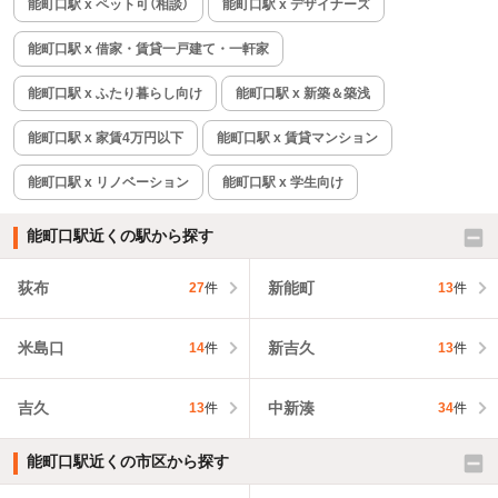
能町口駅 x ペット可（相談）
能町口駅 x デザイナーズ
能町口駅 x 借家・賃貸一戸建て・一軒家
能町口駅 x ふたり暮らし向け
能町口駅 x 新築＆築浅
能町口駅 x 家賃4万円以下
能町口駅 x 賃貸マンション
能町口駅 x リノベーション
能町口駅 x 学生向け
能町口駅近くの駅から探す
荻布
新能町
27
件
13
件
米島口
新吉久
14
件
13
件
吉久
中新湊
13
件
34
件
能町口駅近くの市区から探す