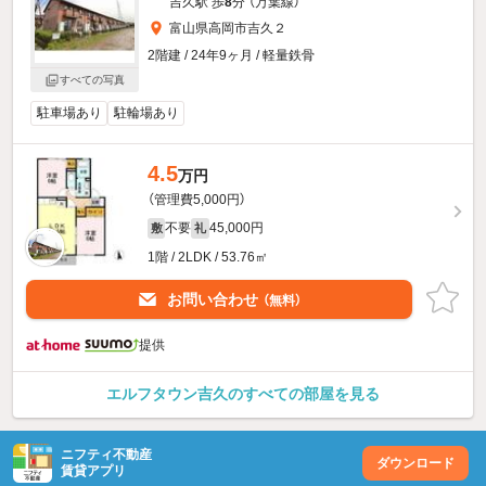
吉久駅 歩
8
分 （万葉線）
富山県高岡市吉久２
2階建 / 24年9ヶ月 / 軽量鉄骨
すべての写真
駐車場あり
駐輪場あり
4.5
万円
（管理費5,000円）
不要
45,000円
敷
礼
1階 / 2LDK / 53.76㎡
お問い合わせ
（無料）
提供
エルフタウン吉久のすべての部屋を見る
ニフティ不動産
ダウンロード
賃貸アプリ