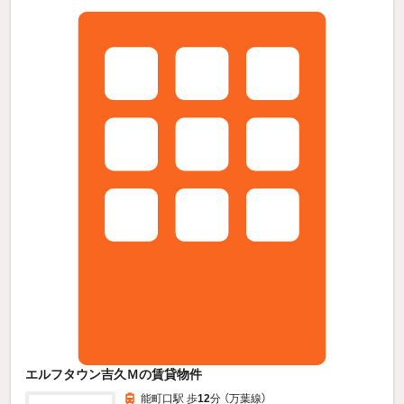
エルフタウン吉久Ｍの賃貸物件
能町口駅 歩
12
分 （万葉線）