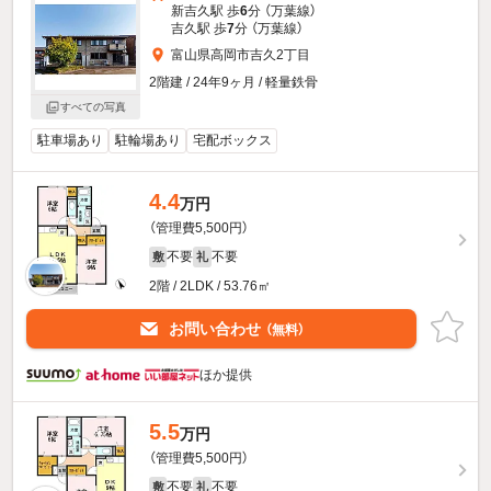
新吉久駅 歩
6
分 （万葉線）
吉久駅 歩
7
分 （万葉線）
富山県高岡市吉久2丁目
2階建 / 24年9ヶ月 / 軽量鉄骨
すべての写真
駐車場あり
駐輪場あり
宅配ボックス
4.4
万円
（管理費5,500円）
不要
不要
敷
礼
2階 / 2LDK / 53.76㎡
お問い合わせ
（無料）
ほか提供
5.5
万円
（管理費5,500円）
不要
不要
敷
礼