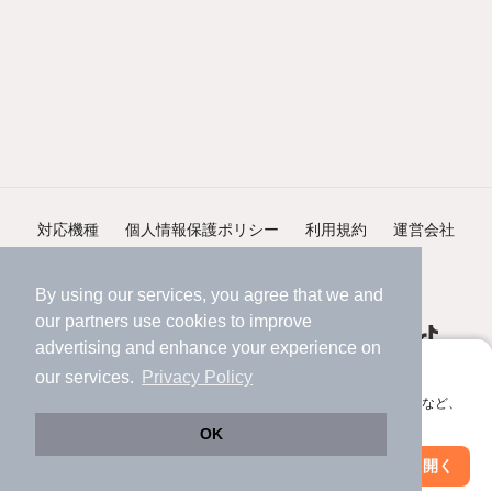
対応機種
個人情報保護ポリシー
利用規約
運営会社
ヘルプ・お問い合わせ
採用情報
By using our services, you agree that we and
our
partners
use cookies to improve
advertising and enhance your experience on
アプリに切り替えて、サクサクお部屋探し
our services.
Privacy Policy
会員登録なしですぐ使える。マップ検索やお気に入り保存など、
©NIFTY Lifestyle Co., Ltd.
アプリ限定の便利な機能が使えます！
OK
Web版で続行
アプリを開く
駅・沿線を変更
絞り込み条件を変更