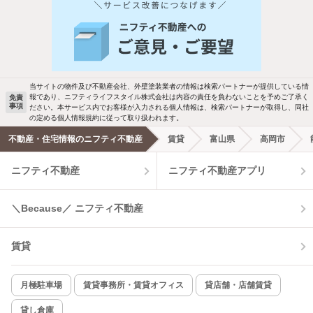
人気のこだわり条件
新着物件メール通知
バス・トイレ別
2階以上
検索中の条件の新着物件情報をいち早く
駐車場あり
ペット相談
お知らせします
当サイトの物件及び不動産会社、外壁塗装業者の情報は検索パートナーが提供している情
報であり、ニフティライフスタイル株式会社は内容の責任を負わないことを予めご了承く
免責
事項
ださい。本サービス内でお客様が入力される個人情報は、検索パートナーが取得し、同社
洗濯機置場あり
独立洗面台
新着メール通知を受け取る
の定める個人情報規約に従って取り扱われます。
不動産・住宅情報のニフティ不動産
賃貸
富山県
高岡市
エアコンあり
都市ガス
ニフティ不動産
ニフティ不動産アプリ
温水洗浄便座
オートロック
＼Because／ ニフティ不動産
コンロ2口以上
追焚き機能
賃貸
TV付インターホン
角部屋
新着のみ
インターネット無料
月極駐車場
賃貸事務所・賃貸オフィス
貸店舗・店舗賃貸
貸し倉庫