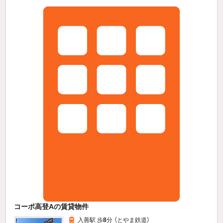
コーポ高登Aの賃貸物件
入善駅 歩
8
分 （とやま鉄道）