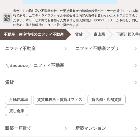
駐車場あり
ペット相談
当サイトの物件及び不動産会社、外壁塗装業者の情報は検索パートナーが提供している情
報であり、ニフティライフスタイル株式会社は内容の責任を負わないことを予めご了承く
免責
洗濯機置場あり
独立洗面台
事項
ださい。本サービス内でお客様が入力される個人情報は、検索パートナーが取得し、同社
の定める個人情報規約に従って取り扱われます。
エアコンあり
都市ガス
不動産・住宅情報のニフティ不動産
賃貸
富山県
下新川郡入善
ニフティ不動産
ニフティ不動産アプリ
温水洗浄便座
オートロック
コンロ2口以上
追焚き機能
＼Because／ ニフティ不動産
TV付インターホン
角部屋
賃貸
新着のみ
インターネット無料
月極駐車場
賃貸事務所・賃貸オフィス
貸店舗・店舗賃貸
貸し倉庫
該当件数:
物件一覧に反映
1
件
新築一戸建て
新築マンション