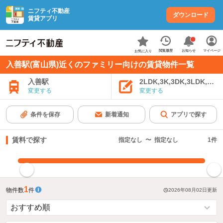
ニフティ不動産
ダウンロード
賃貸アプリ
お知らせ
閲覧履歴
マイページ
お気に入り
入善駅(富山県)近くのファミリー向けの賃貸物件一覧
入善駅
2LDK,3K,3DK,3LDK,4K
変更する
変更する
条件を保存
新着通知
アプリで探す
賃料で探す
指定なし
〜
指定なし
1
件
指定した賃料で絞り込む
1
物件数
件
2026年08月02日
更新