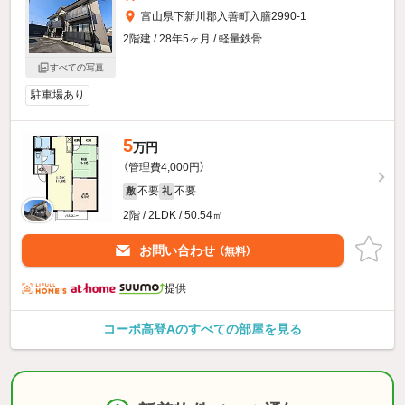
富山県下新川郡入善町入膳2990-1
2階建 / 28年5ヶ月 / 軽量鉄骨
すべての写真
駐車場あり
5
万円
（管理費4,000円）
不要
不要
敷
礼
2階 / 2LDK / 50.54㎡
お問い合わせ
（無料）
提供
コーポ高登Aのすべての部屋を見る