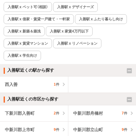
入善駅 x ペット可（相談）
入善駅 x デザイナーズ
入善駅 x 借家・賃貸一戸建て・一軒家
入善駅 x ふたり暮らし向け
入善駅 x 新築＆築浅
入善駅 x 家賃4万円以下
入善駅 x 賃貸マンション
入善駅 x リノベーション
入善駅 x 学生向け
入善駅近くの駅から探す
西入善
1
件
入善駅近くの市区から探す
下新川郡入善町
中新川郡舟橋村
2
件
7
件
中新川郡上市町
中新川郡立山町
9
件
9
件