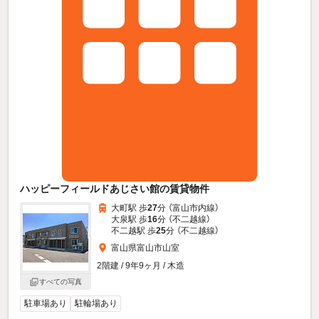
ハッピーフィールドあじさい館の賃貸物件
大町駅 歩
27
分 （富山市内線）
大泉駅 歩
16
分 （不二越線）
不二越駅 歩
25
分 （不二越線）
富山県富山市山室
2階建 / 9年9ヶ月 / 木造
すべての写真
駐車場あり
駐輪場あり