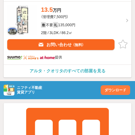
13.5
万円
（管理費7,500円）
不要
135,000円
敷
礼
2階 / 3LDK / 86.2㎡
お問い合わせ
（無料）
提供
アルタ・クオリタのすべての部屋を見る
ニフティ不動産
ダウンロード
賃貸アプリ