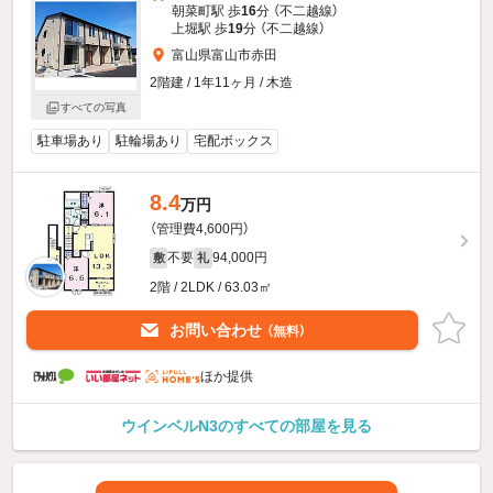
朝菜町駅 歩
16
分 （不二越線）
上堀駅 歩
19
分 （不二越線）
富山県富山市赤田
2階建 / 1年11ヶ月 / 木造
すべての写真
駐車場あり
駐輪場あり
宅配ボックス
8.4
万円
（管理費4,600円）
不要
94,000円
敷
礼
2階 / 2LDK / 63.03㎡
お問い合わせ
（無料）
ほか提供
ウインベルN3のすべての部屋を見る