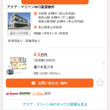
アクア・マリーンMの賃貸物件
大町駅 歩
39
分 （富山市内線）
南富山駅 歩
36
分 （不二越線）
南富山駅前駅 歩
36
分 （富山市内線）
富山県富山市萩原
3階建 / 29年4ヶ月 / 鉄骨造
すべての写真
駐車場あり
駐輪場あり
4.5
万円
（管理費3,000円）
不要
不要
敷
礼
3階 / 2LDK / 50.01㎡
お問い合わせ
（無料）
提供
アクア・マリーンMのすべての部屋を見る