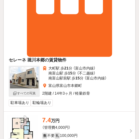
セレーネ 堀川本郷の賃貸物件
大町駅 歩
21
分 （富山市内線）
南富山駅 歩
15
分 （不二越線）
南富山駅前駅 歩
15
分 （富山市内線）
富山県富山市本郷町
2階建 / 14年3ヶ月 / 軽量鉄骨
すべての写真
駐車場あり
駐輪場あり
7.4
万円
（管理費4,000円）
不要
100,000円
敷
礼