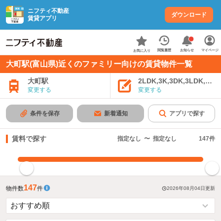
ニフティ不動産
ダウンロード
賃貸アプリ
お知らせ
閲覧履歴
マイページ
お気に入り
大町駅(富山県)近くのファミリー向けの賃貸物件一覧
大町駅
2LDK,3K,3DK,3LDK,4K
変更する
変更する
条件を保存
新着通知
アプリで探す
賃料で探す
指定なし
〜
指定なし
147
件
指定した賃料で絞り込む
147
物件数
件
2026年08月04日
更新