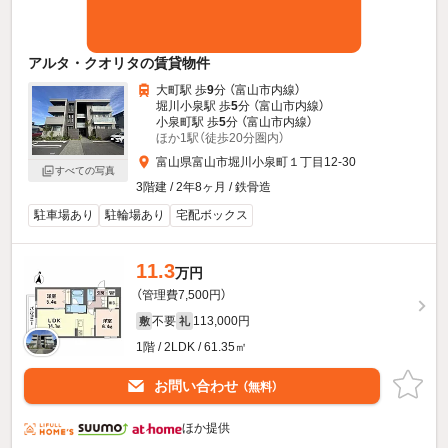
アルタ・クオリタの賃貸物件
大町駅 歩
9
分 （富山市内線）
堀川小泉駅 歩
5
分 （富山市内線）
小泉町駅 歩
5
分 （富山市内線）
ほか1駅（徒歩20分圏内）
富山県富山市堀川小泉町１丁目12-30
すべての写真
3階建 / 2年8ヶ月 / 鉄骨造
駐車場あり
駐輪場あり
宅配ボックス
11.3
万円
（管理費7,500円）
不要
113,000円
敷
礼
1階 / 2LDK / 61.35㎡
お問い合わせ
（無料）
ほか提供