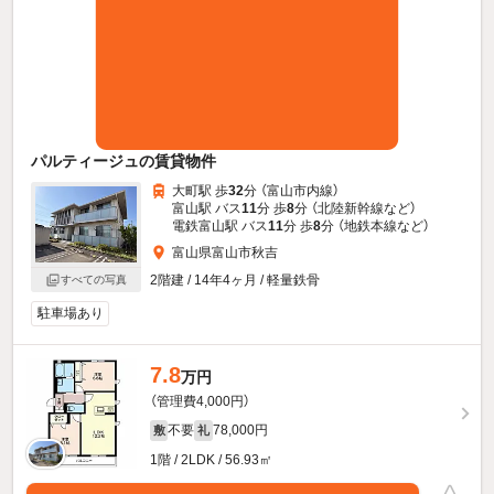
パルティージュの賃貸物件
大町駅 歩
32
分 （富山市内線）
富山駅 バス
11
分 歩
8
分 （北陸新幹線
など
）
電鉄富山駅 バス
11
分 歩
8
分 （地鉄本線
など
）
富山県富山市秋吉
2階建 / 14年4ヶ月 / 軽量鉄骨
すべての写真
駐車場あり
7.8
万円
（管理費4,000円）
不要
78,000円
敷
礼
1階 / 2LDK / 56.93㎡