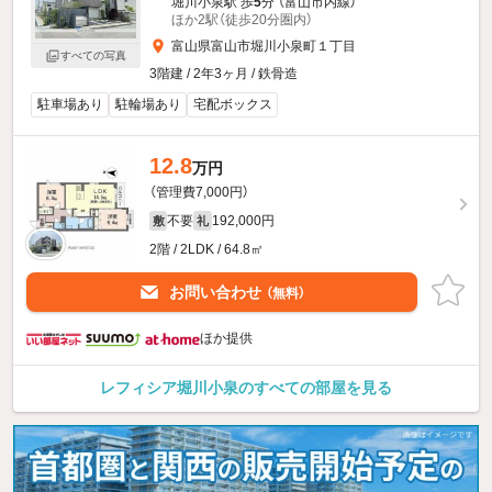
堀川小泉駅 歩
5
分 （富山市内線）
ほか2駅（徒歩20分圏内）
富山県富山市堀川小泉町１丁目
すべての写真
3階建 / 2年3ヶ月 / 鉄骨造
駐車場あり
駐輪場あり
宅配ボックス
12.8
万円
（管理費7,000円）
不要
192,000円
敷
礼
2階 / 2LDK / 64.8㎡
お問い合わせ
（無料）
ほか提供
レフィシア堀川小泉のすべての部屋を見る