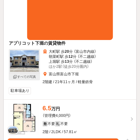
アプリコット下堀の賃貸物件
大町駅 歩
20
分 （富山市内線）
朝菜町駅 歩
12
分 （不二越線）
上堀駅 歩
13
分 （不二越線）
ほか2駅（徒歩20分圏内）
富山県富山市下堀
すべての写真
2階建 / 21年11ヶ月 / 軽量鉄骨
駐車場あり
6.5
万円
（管理費4,000円）
不要
不要
敷
礼
2階 / 2LDK / 57.81㎡