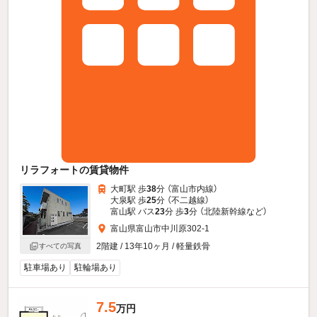
リラフォートの賃貸物件
大町駅 歩
38
分 （富山市内線）
大泉駅 歩
25
分 （不二越線）
富山駅 バス
23
分 歩
3
分 （北陸新幹線
など
）
富山県富山市中川原302-1
2階建 / 13年10ヶ月 / 軽量鉄骨
すべての写真
駐車場あり
駐輪場あり
7.5
万円