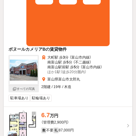
ボヌールカメリアBの賃貸物件
大町駅 歩
3
分 （富山市内線）
南富山駅 歩
5
分 （不二越線）
南富山駅前駅 歩
5
分 （富山市内線）
ほか1駅（徒歩20分圏内）
富山県富山市太郎丸
2階建 / 19年 / 木造
すべての写真
駐車場あり
駐輪場あり
6.7
万円
（管理費2,900円）
不要
87,000円
敷
礼