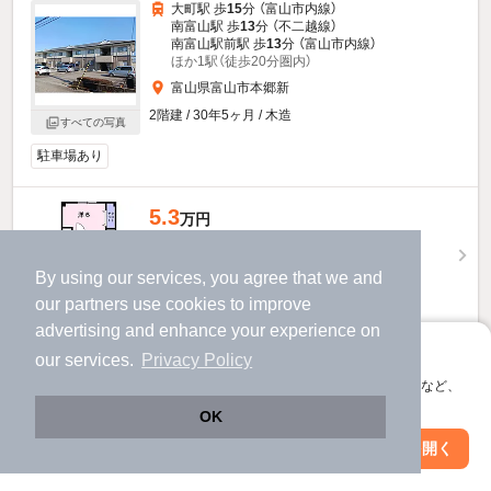
大町駅 歩
15
分 （富山市内線）
南富山駅 歩
13
分 （不二越線）
南富山駅前駅 歩
13
分 （富山市内線）
ほか1駅（徒歩20分圏内）
富山県富山市本郷新
2階建 / 30年5ヶ月 / 木造
すべての写真
駐車場あり
5.3
万円
（管理費2,200円）
不要
不要
敷
礼
By using our services, you agree that we and
2階 / 2LDK / 53.0㎡
our
partners
use cookies to improve
advertising and enhance your experience on
お問い合わせ
（無料）
アプリに切り替えて、サクサクお部屋探し
our services.
Privacy Policy
会員登録なしですぐ使える。マップ検索やお気に入り保存など、
ほか提供
アプリ限定の便利な機能が使えます！
OK
リブアライフ花梨のすべての部屋を見る
Web版で続行
アプリを開く
駅・沿線を変更
絞り込み条件を変更