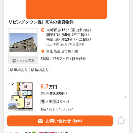
リビングタウン堀川町Aの賃貸物件
大町駅 歩
16
分 （富山市内線）
朝菜町駅 歩
5
分 （不二越線）
南富山駅 歩
13
分 （不二越線）
ほか1駅（徒歩20分圏内）
富山県富山市堀川町
3階建 / 17年2ヶ月 / 軽量鉄骨
すべての写真
駐車場あり
駐輪場あり
6.7
万円
（管理費6,000円）
不要
1.0ヶ月
敷
礼
1階 / 2LDK / 60.61㎡
お問い合わせ
（無料）