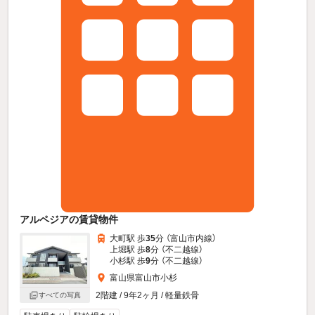
アルペジアの賃貸物件
大町駅 歩
35
分 （富山市内線）
上堀駅 歩
8
分 （不二越線）
小杉駅 歩
9
分 （不二越線）
富山県富山市小杉
2階建 / 9年2ヶ月 / 軽量鉄骨
すべての写真