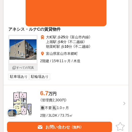
アネシス・ルナCの賃貸物件
大町駅 歩
25
分 （富山市内線）
上堀駅 歩
6
分 （不二越線）
朝菜町駅 歩
10
分 （不二越線）
富山県富山市本郷町
2階建 / 15年11ヶ月 / 木造
すべての写真
駐車場あり
駐輪場あり
6.7
万円
（管理費2,300円）
不要
1.0ヶ月
敷
礼
2階 / 3LDK / 73.75㎡
お問い合わせ
（無料）