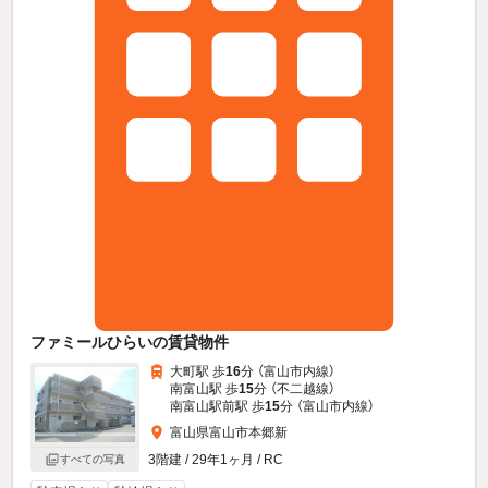
ファミールひらいの賃貸物件
大町駅 歩
16
分 （富山市内線）
南富山駅 歩
15
分 （不二越線）
南富山駅前駅 歩
15
分 （富山市内線）
富山県富山市本郷新
3階建 / 29年1ヶ月 / RC
すべての写真