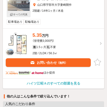
山口県宇部市大字妻崎開作
2階建 / 14年1ヶ月 / 木造
すべての写真
駐車場あり
駐輪場あり
5.35
万円
（管理費3,000円）
1.5ヶ月
不要
敷
礼
2階 / 2LDK / 56.3㎡
お問い合わせ
（無料）
ほか提供
ハイツ江昭Ａのすべての部屋を見る
他の人はこんな条件で絞り込んでいます！
人気のこだわり条件