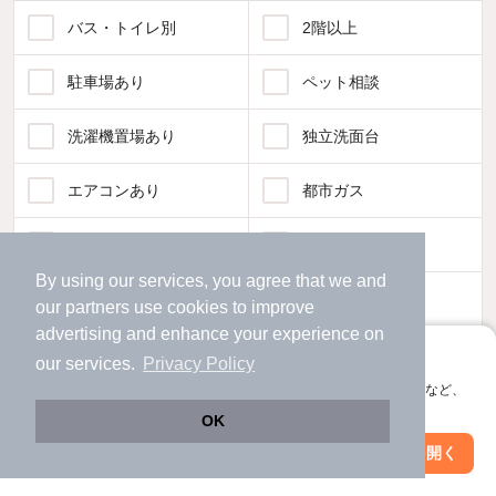
バス・トイレ別
2階以上
駐車場あり
ペット相談
洗濯機置場あり
独立洗面台
エアコンあり
都市ガス
温水洗浄便座
オートロック
By using our services, you agree that we and
コンロ2口以上
追焚き機能
our
partners
use cookies to improve
advertising and enhance your experience on
TV付インターホン
角部屋
アプリに切り替えて、サクサクお部屋探し
our services.
Privacy Policy
会員登録なしですぐ使える。マップ検索やお気に入り保存など、
新着のみ
インターネット無料
アプリ限定の便利な機能が使えます！
OK
Web版で続行
アプリを開く
駅・沿線を変更
絞り込み条件を変更
該当件数:
物件一覧に反映
41