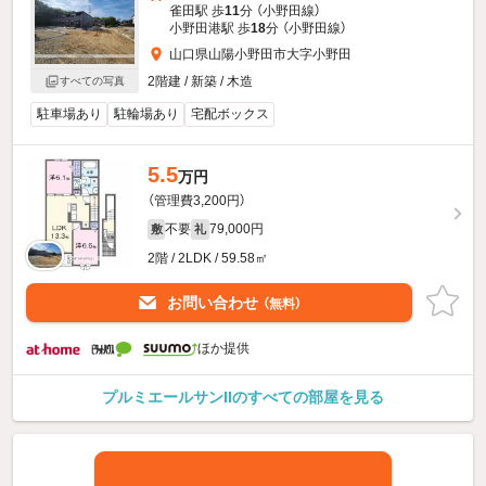
雀田駅 歩
11
分 （小野田線）
小野田港駅 歩
18
分 （小野田線）
山口県山陽小野田市大字小野田
2階建 / 新築 / 木造
すべての写真
駐車場あり
駐輪場あり
宅配ボックス
5.5
万円
（管理費3,200円）
不要
79,000円
敷
礼
2階 / 2LDK / 59.58㎡
お問い合わせ
（無料）
ほか提供
プルミエールサンIIのすべての部屋を見る