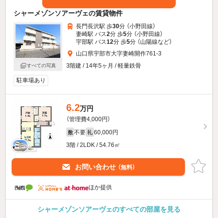
シャーメゾンソアーヴェの賃貸物件
長門長沢駅 歩
30
分 （小野田線）
妻崎駅 バス
2
分 歩
5
分 （小野田線）
宇部駅 バス
12
分 歩
5
分 （山陽線
など
）
山口県宇部市大字妻崎開作761-3
3階建 / 14年5ヶ月 / 軽量鉄骨
すべての写真
駐車場あり
6.2
万円
（管理費4,000円）
不要
60,000円
敷
礼
3階 / 2LDK / 54.76㎡
お問い合わせ
（無料）
ほか提供
シャーメゾンソアーヴェのすべての部屋を見る