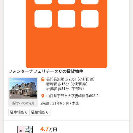
フォンターナフェリチータＣの賃貸物件
長門長沢駅 歩
23
分 （小野田線）
妻崎駅 歩
15
分 （小野田線）
岩鼻駅 歩
31
分 （宇部線）
山口県宇部市大字妻崎開作692-2
2階建 / 21年6ヶ月 / 木造
すべての写真
駐車場あり
駐輪場あり
4.7
万円