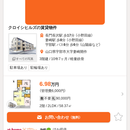
クロイシヒルズの賃貸物件
長門長沢駅 歩
17
分 （小野田線）
妻崎駅 歩
8
分 （小野田線）
宇部駅 バス
6
分 歩
6
分 （山陽線
など
）
山口県宇部市大字妻崎開作
3階建 / 10年7ヶ月 / 軽量鉄骨
すべての写真
駐車場あり
駐輪場あり
6.98
万円
（管理費6,000円）
不要
90,000円
敷
礼
2階 / 2LDK / 58.37㎡
お問い合わせ
（無料）
ほか提供