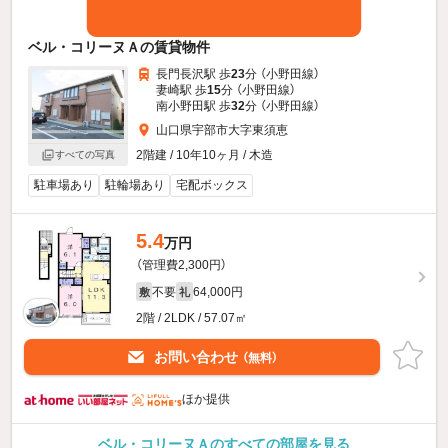
ベル・コリーヌＡの賃貸物件
長門長沢駅 歩
23
分 （小野田線）
妻崎駅 歩
15
分 （小野田線）
南小野田駅 歩
32
分 （小野田線）
山口県宇部市大字東須恵
2階建 / 10年10ヶ月 / 木造
すべての写真
駐車場あり
駐輪場あり
宅配ボックス
5.4
万円
（管理費2,300円）
不要
64,000円
敷
礼
2階 / 2LDK / 57.07㎡
お問い合わせ
（無料）
ほか提供
ベル・コリーヌＡのすべての部屋を見る