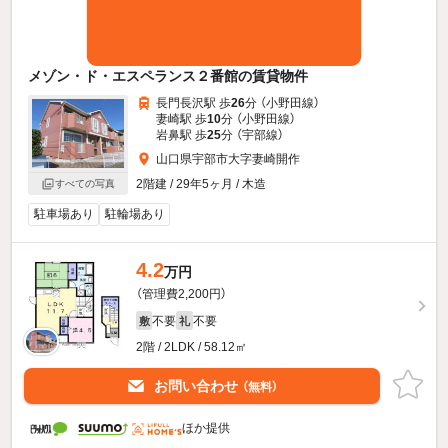
メゾン・ド・エスペランス２番館の賃貸物件
長門長沢駅 歩
26
分 （小野田線）
妻崎駅 歩
10
分 （小野田線）
岩鼻駅 歩
25
分 （宇部線）
山口県宇部市大字妻崎開作
2階建 / 29年5ヶ月 / 木造
すべての写真
駐車場あり
駐輪場あり
4.2
万円
（管理費2,200円）
不要
不要
敷
礼
2階 / 2LDK / 58.12㎡
お問い合わせ
（無料）
ほか提供