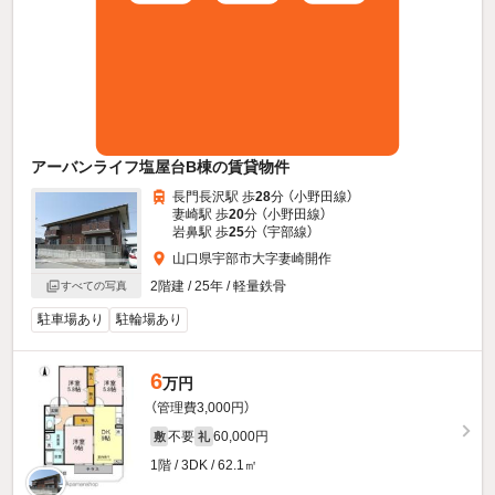
アーバンライフ塩屋台B棟の賃貸物件
長門長沢駅 歩
28
分 （小野田線）
妻崎駅 歩
20
分 （小野田線）
岩鼻駅 歩
25
分 （宇部線）
山口県宇部市大字妻崎開作
2階建 / 25年 / 軽量鉄骨
すべての写真
駐車場あり
駐輪場あり
6
万円
（管理費3,000円）
不要
60,000円
敷
礼
1階 / 3DK / 62.1㎡