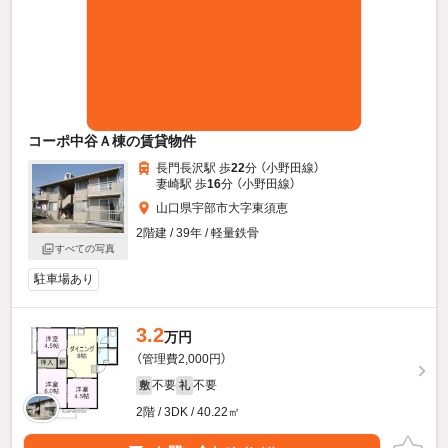
コーポ中谷Ａ棟の賃貸物件
長門長沢駅 歩
22
分 （小野田線）
妻崎駅 歩
16
分 （小野田線）
山口県宇部市大字東須恵
2階建 / 39年 / 軽量鉄骨
すべての写真
駐車場あり
3.2
万円
（管理費2,000円）
不要
不要
敷
礼
2階 / 3DK / 40.22㎡