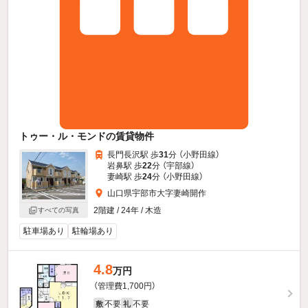
トゥー・ル・モンドの賃貸物件
長門長沢駅 歩
31
分 （小野田線）
岩鼻駅 歩
22
分 （宇部線）
妻崎駅 歩
24
分 （小野田線）
山口県宇部市大字妻崎開作
2階建 / 24年 / 木造
すべての写真
駐車場あり
駐輪場あり
4.8
万円
（管理費1,700円）
不要
不要
敷
礼