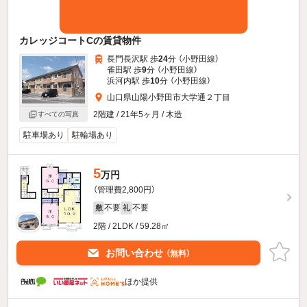
カレッジコートCの賃貸物件
長門長沢駅 歩
24
分 （小野田線）
雀田駅 歩
9
分 （小野田線）
浜河内駅 歩
10
分 （小野田線）
山口県山陽小野田市大学通２丁目
2階建 / 21年5ヶ月 / 木造
すべての写真
駐車場あり
駐輪場あり
5
万円
（管理費2,800円）
不要
不要
敷
礼
2階 / 2LDK / 59.28㎡
お問い合わせ
（無料）
ほか提供