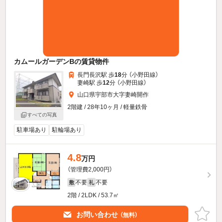
カムールガーデンBの賃貸物件
長門長沢駅 歩
18
分 （小野田線）
妻崎駅 歩
12
分 （小野田線）
山口県宇部市大字妻崎開作
2階建 / 28年10ヶ月 / 軽量鉄骨
すべての写真
駐車場あり
駐輪場あり
4.8
万円
（管理費2,000円）
不要
不要
敷
礼
2階 / 2LDK / 53.7㎡
お問い合わせ
（無料）