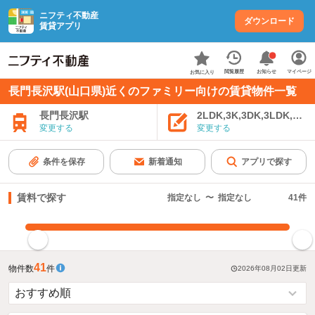
ニフティ不動産
ダウンロード
賃貸アプリ
お知らせ
閲覧履歴
マイページ
お気に入り
長門長沢駅(山口県)近くのファミリー向けの賃貸物件一覧
長門長沢駅
2LDK,3K,3DK,3LDK,4K
変更する
変更する
条件を保存
新着通知
アプリで探す
賃料で探す
指定なし
〜
指定なし
41
件
指定した賃料で絞り込む
41
物件数
件
2026年08月02日
更新