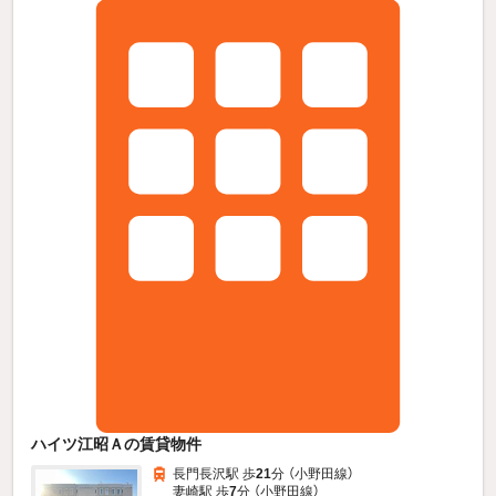
ハイツ江昭Ａの賃貸物件
長門長沢駅 歩
21
分 （小野田線）
妻崎駅 歩
7
分 （小野田線）