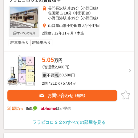
ララビコロＳ２の賃貸物件
長門長沢駅 歩
29
分 （小野田線）
雀田駅 歩
10
分 （小野田線）
小野田港駅 歩
19
分 （小野田線）
山口県山陽小野田市大字小野田
2階建 / 12年11ヶ月 / 木造
すべての写真
駐車場あり
駐輪場あり
5.05
万円
（管理費2,600円）
不要
60,500円
敷
礼
2階 / 2LDK / 57.64㎡
お問い合わせ
（無料）
ほか提供
ララビコロＳ２のすべての部屋を見る