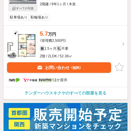
2階建 / 9年1ヶ月 / 木造
すべての写真
駐車場あり
駐輪場あり
5.7
万円
（管理費2,500円）
1.5ヶ月
不要
敷
礼
2階 / 2LDK / 52.38㎡
お問い合わせ
（無料）
ほか提供
テンダーハウスキクヤのすべての部屋を見る