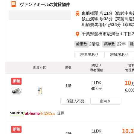
ヴァンドミールの賃貸物件
東船橋駅 歩
11
分 （総武中央
飯山満駅 歩
33
分 （東葉高速
船橋競馬場駅 歩
34
分 （京成
千葉県船橋市駿河台１丁目26
2階建
22年
総階数
築年数
建
駐車場あり
駐輪場あり
間取り
賃
間取り図
階数
専有面積
管理
新着
10
1LDK
1階
40.0㎡
6,00
保証人不要
南向き
提供
新着
10.3
1LDK
2階