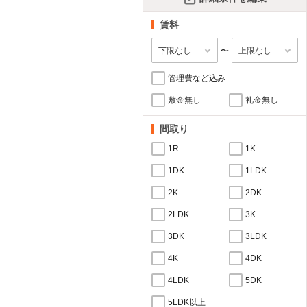
賃料
〜
管理費など込み
敷金無し
礼金無し
間取り
1R
1K
1DK
1LDK
2K
2DK
2LDK
3K
3DK
3LDK
4K
4DK
4LDK
5DK
5LDK以上