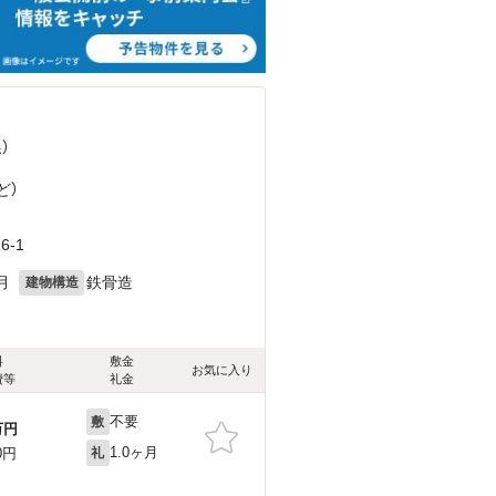
）
ど
）
-1
月
鉄骨造
建物構造
料
敷金
お気に入り
費等
礼金
不要
敷
万円
1.0ヶ月
0円
礼