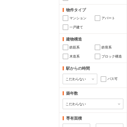
物件タイプ
マンション
アパート
一戸建て
建物構造
鉄筋系
鉄骨系
木造系
ブロック構造
駅からの時間
バス可
築年数
専有面積