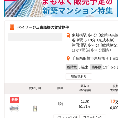
ベイサージュ東船橋の賃貸物件
東船橋駅 歩
8
分 （総武中央線
谷津駅 歩
19
分 （京成本線）
津田沼駅 歩
20
分 （総武線
な
ほか1駅（徒歩20分圏内）
千葉県船橋市東船橋４丁目16
3階建
13年5ヶ
総階数
築年数
駐輪場あり
間取り
賃
間取り図
階数
専有面積
管理
新着
12
1LDK
1階
51.71㎡
6,00
バス・トイレ別
フローリング