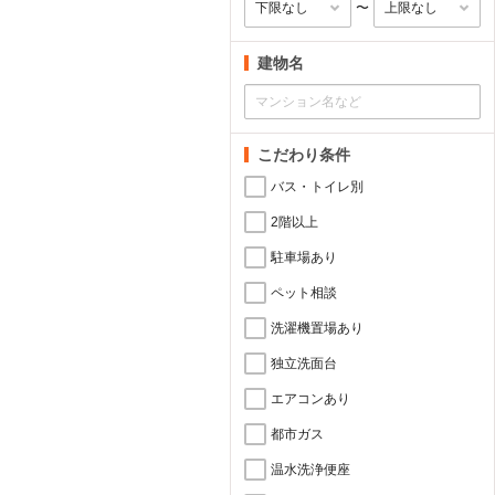
〜
建物名
こだわり条件
バス・トイレ別
2階以上
駐車場あり
ペット相談
洗濯機置場あり
独立洗面台
エアコンあり
都市ガス
温水洗浄便座