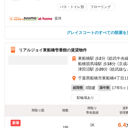
バス・トイレ別
フローリング
提供
グレイスコートのすべての部屋を
リアルジョイ東船橋壱番館の賃貸物件
東船橋駅 歩
2
分 （総武中央線
船橋競馬場駅 歩
18
分 （京成
津田沼駅 歩
20
分 （総武線
な
千葉県船橋市東船橋4丁目11
3階建
17年5ヶ
総階数
築年数
駐輪場あり
間取り
賃
間取り図
階数
専有面積
管理
新着
6.4
1K
1階