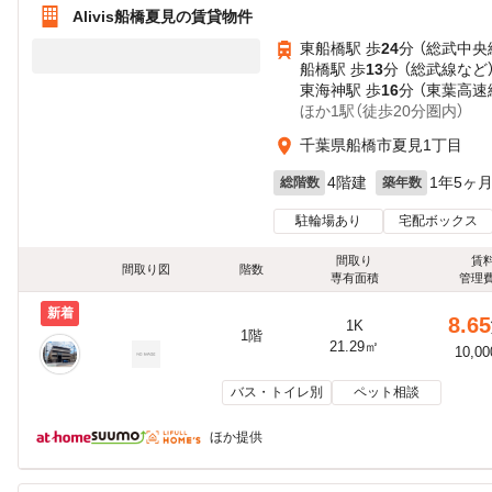
Alivis船橋夏見の賃貸物件
東船橋駅 歩
24
分 （総武中央
船橋駅 歩
13
分 （総武線
など
東海神駅 歩
16
分 （東葉高速
ほか1駅（徒歩20分圏内）
千葉県船橋市夏見1丁目
4階建
1年5ヶ
総階数
築年数
駐輪場あり
宅配ボックス
間取り
賃
間取り図
階数
専有面積
管理
新着
8.65
1K
1階
21.29㎡
10,0
バス・トイレ別
ペット相談
ほか提供