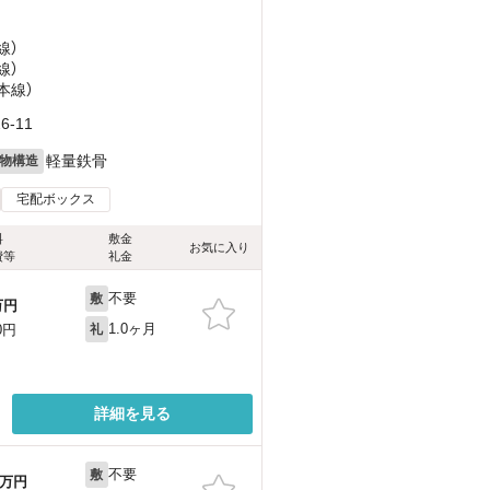
線）
線）
本線）
-11
軽量鉄骨
物構造
宅配ボックス
料
敷金
お気に入り
費等
礼金
不要
敷
万円
1.0ヶ月
0円
礼
詳細を見る
不要
敷
万円