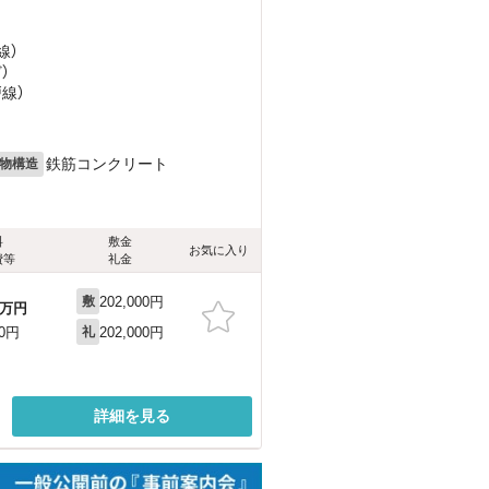
線）
ど
）
戸線）
鉄筋コンクリート
物構造
料
敷金
お気に入り
費等
礼金
202,000円
敷
万円
202,000円
00円
礼
詳細を見る