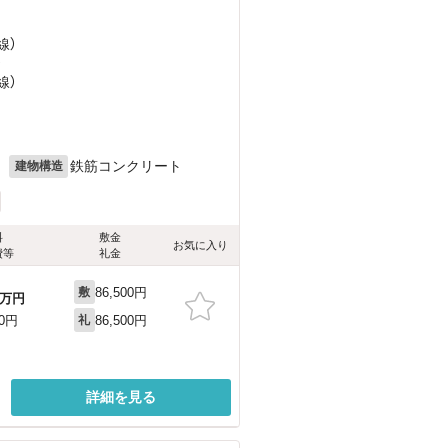
線）
）
線）
月
鉄筋コンクリート
建物構造
料
敷金
お気に入り
費等
礼金
86,500円
敷
万円
86,500円
00円
礼
詳細を見る