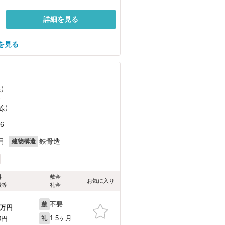
詳細を見る
を見る
）
）
線）
6
月
鉄骨造
建物構造
料
敷金
お気に入り
費等
礼金
不要
敷
万円
1.5ヶ月
0円
礼