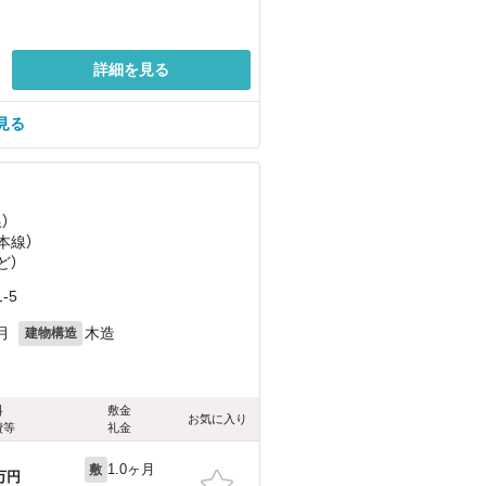
詳細を見る
見る
）
本線）
ど
）
-5
月
木造
建物構造
料
敷金
お気に入り
費等
礼金
1.0ヶ月
敷
万円