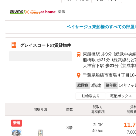
提供
ベイサージュ東船橋のすべての部屋
グレイスコートの賃貸物件
東船橋駅 歩
9
分 （総武中央線
船橋駅 歩
21
分 （総武線
など
大神宮下駅 歩
21
分 （京成本
千葉県船橋市市場４丁目10-
3階建
14年7ヶ
総階数
築年数
駐輪場あり
宅配ボックス
間取り
賃
間取り図
階数
専有面積
管理
新着
11.7
2LDK
3階
49.5㎡
7,00