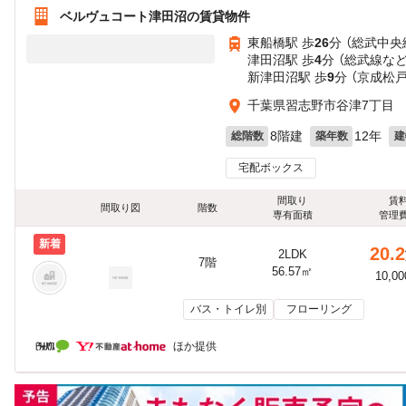
ベルヴュコート津田沼の賃貸物件
東船橋駅 歩
26
分 （総武中央
津田沼駅 歩
4
分 （総武線
な
新津田沼駅 歩
9
分 （京成松
千葉県習志野市谷津7丁目
8階建
12年
総階数
築年数
建
宅配ボックス
間取り
賃
間取り図
階数
専有面積
管理
新着
20.2
2LDK
7階
56.57㎡
10,0
バス・トイレ別
フローリング
ほか提供