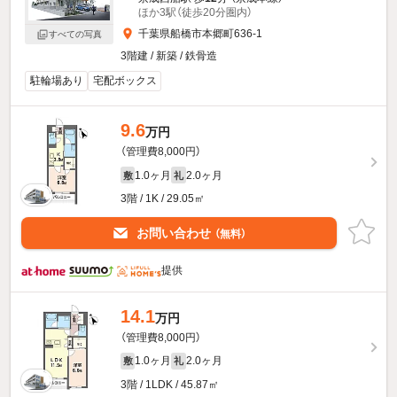
ほか3駅（徒歩20分圏内）
千葉県船橋市本郷町636-1
すべての写真
3階建 / 新築 / 鉄骨造
駐輪場あり
宅配ボックス
9.6
万円
（管理費8,000円）
1.0ヶ月
2.0ヶ月
敷
礼
3階 / 1K / 29.05㎡
お問い合わせ
（無料）
提供
14.1
万円
（管理費8,000円）
1.0ヶ月
2.0ヶ月
敷
礼
3階 / 1LDK / 45.87㎡