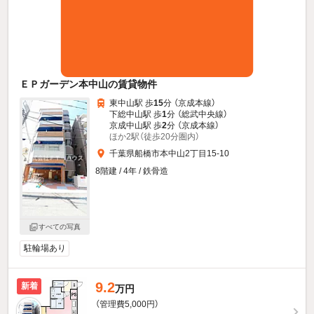
ＥＰガーデン本中山の賃貸物件
東中山駅 歩
15
分 （京成本線）
下総中山駅 歩
1
分 （総武中央線）
京成中山駅 歩
2
分 （京成本線）
ほか2駅（徒歩20分圏内）
千葉県船橋市本中山2丁目15-10
8階建 / 4年 / 鉄骨造
すべての写真
駐輪場あり
9.2
新着
万円
（管理費5,000円）