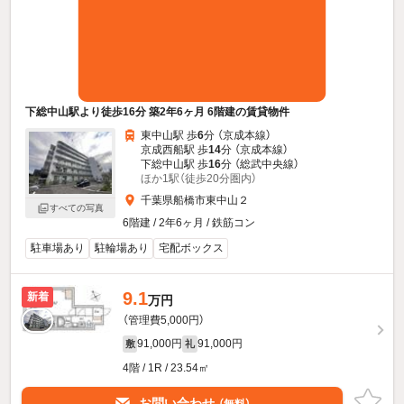
下総中山駅より徒歩16分 築2年6ヶ月 6階建の賃貸物件
東中山駅 歩
6
分 （京成本線）
京成西船駅 歩
14
分 （京成本線）
下総中山駅 歩
16
分 （総武中央線）
ほか1駅（徒歩20分圏内）
千葉県船橋市東中山２
すべての写真
6階建 / 2年6ヶ月 / 鉄筋コン
駐車場あり
駐輪場あり
宅配ボックス
9.1
新着
万円
（管理費5,000円）
91,000円
91,000円
敷
礼
4階 / 1R / 23.54㎡
お問い合わせ
（無料）