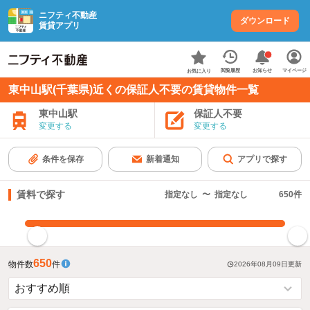
ニフティ不動産
ダウンロード
賃貸アプリ
お知らせ
閲覧履歴
マイページ
お気に入り
東中山駅(千葉県)近くの保証人不要の賃貸物件一覧
東中山駅
保証人不要
変更する
変更する
条件を保存
新着通知
アプリで探す
賃料で探す
指定なし
〜
指定なし
650
件
指定した賃料で絞り込む
650
物件数
件
2026年08月09日
更新