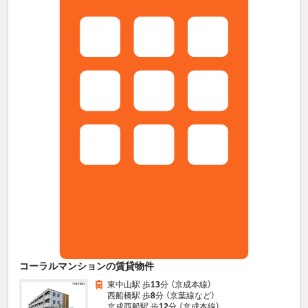
コーラルマンションの賃貸物件
東中山駅 歩
13
分 （京成本線）
西船橋駅 歩
8
分 （京葉線
など
）
京成西船駅 歩
12
分 （京成本線）