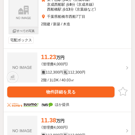
京成西船駅 歩
8
分 （京成本線）
西船橋駅 歩
13
分 （京葉線
など
）
千葉県船橋市西船7丁目
2階建 / 新築 / 木造
すべての写真
宅配ボックス
11.23
万円
（管理費4,000円）
112,300円
112,300円
敷
礼
2階 / 1LDK / 40.03㎡
物件詳細を見る
ほか提供
11.38
万円
（管理費4,000円）