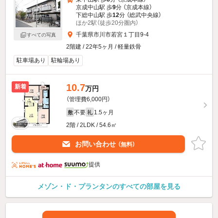
京成中山駅 歩
9
分 （京成本線）
下総中山駅 歩
12
分 （総武中央線）
ほか2駅（徒歩20分圏内）
千葉県市川市若宮１丁目9-4
すべての写真
2階建 / 22年5ヶ月 / 軽量鉄骨
駐車場あり
駐輪場あり
10.7
新着
万円
（管理費6,000円）
不要
1.5ヶ月
敷
礼
2階 / 2LDK / 54.6㎡
お問い合わせ
（無料）
提供
メゾン・ド・プランタンのすべての部屋を見る