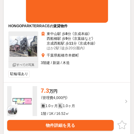
HONGOPARKTERRACEの賃貸物件
東中山駅 歩
8
分 （京成本線）
西船橋駅 歩
9
分 （京葉線
など
）
京成西船駅 歩
11
分 （京成本線）
ほか2駅（徒歩20分圏内）
千葉県船橋市本郷町
3階建 / 新築 / 木造
すべての写真
駐輪場あり
7.3
万円
（管理費4,000円）
1.0ヶ月
1.0ヶ月
敷
礼
1階 / 1K / 16.52㎡
物件詳細を見る