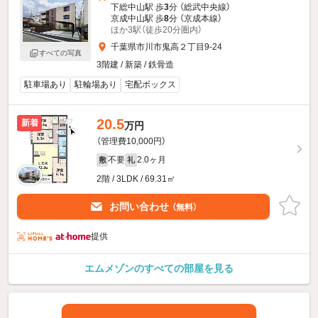
下総中山駅 歩
3
分 （総武中央線）
京成中山駅 歩
8
分 （京成本線）
ほか3駅（徒歩20分圏内）
千葉県市川市鬼高２丁目9-24
すべての写真
3階建 / 新築 / 鉄骨造
駐車場あり
駐輪場あり
宅配ボックス
20.5
新着
万円
（管理費10,000円）
不要
2.0ヶ月
敷
礼
2階 / 3LDK / 69.31㎡
お問い合わせ
（無料）
提供
エムメゾンのすべての部屋を見る