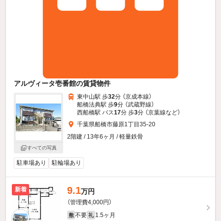
アルヴィータ壱番館の賃貸物件
東中山駅 歩
32
分 （京成本線）
船橋法典駅 歩
9
分 （武蔵野線）
西船橋駅 バス
17
分 歩
3
分 （京葉線
など
）
千葉県船橋市藤原1丁目35-20
2階建 / 13年6ヶ月 / 軽量鉄骨
すべての写真
駐車場あり
駐輪場あり
9.1
新着
万円
（管理費4,000円）
不要
1.5ヶ月
敷
礼