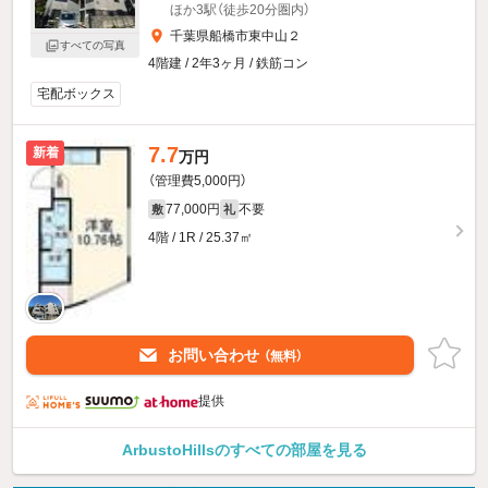
ほか3駅（徒歩20分圏内）
千葉県船橋市東中山２
すべての写真
4階建 / 2年3ヶ月 / 鉄筋コン
宅配ボックス
7.7
新着
万円
（管理費5,000円）
77,000円
不要
敷
礼
4階 / 1R / 25.37㎡
お問い合わせ
（無料）
提供
ArbustoHillsのすべての部屋を見る