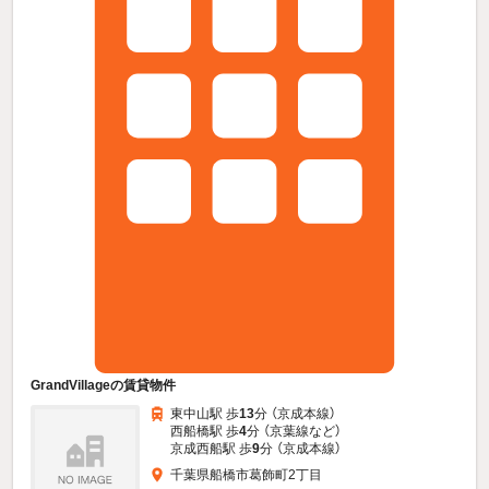
GrandVillageの賃貸物件
東中山駅 歩
13
分 （京成本線）
西船橋駅 歩
4
分 （京葉線
など
）
京成西船駅 歩
9
分 （京成本線）
千葉県船橋市葛飾町2丁目