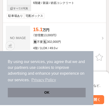
6階建 / 新築 / 鉄筋コンクリート
すべての写真
駐車場あり
宅配ボックス
15.1
万円
（管理費13,000円）
不要
302,000円
敷
礼
4階 / 1LDK / 49.0㎡
物件詳細を見る
By using our services, you agree that we and
our
partners
use cookies to improve
ほか提供
advertising and enhance your experience on
アプリに切り替えて、サクサクお部屋探し
11.2
our services.
Privacy Policy
万円
会員登録なしですぐ使える。マップ検索やお気に入り保存など、
（管理費13,000円）
アプリ限定の便利な機能が使えます！
OK
不要
168,000円
敷
礼
Web版で続行
5階 / 1DK / 32.08㎡
アプリを開く
駅・沿線を変更
絞り込み条件を変更
物件詳細を見る