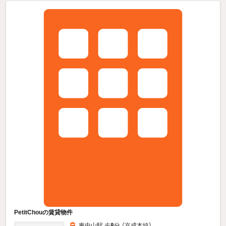
PetitChouの賃貸物件
東中山駅 歩
8
分 （京成本線）